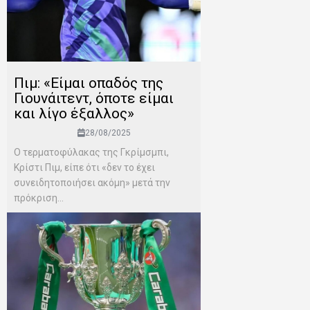
Πιμ: «Είμαι οπαδός της
Γιουνάιτεντ, όποτε είμαι
και λίγο έξαλλος»
28/08/2025
Ο τερματοφύλακας της Γκρίμσμπι,
Κρίστι Πιμ, είπε ότι «δεν το έχει
συνειδητοποιήσει ακόμη» μετά την
πρόκριση...