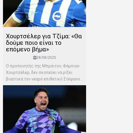
Χουρτσέλερ για Τζίμα: «Θα
δούμε ποιο είναι το
επόμενο βήμα»
28/08/2025
Ο προπονητής της Μπράιτον, Φάμπιαν
Χουρτσέλερ, δεν σκοπεύει να ρίξει
βιαστικά τον νεαρό επιθετικό Στέφανο...