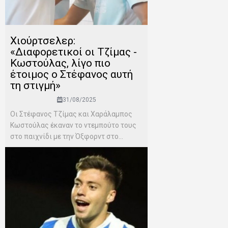
Χιούρτσελερ:
«Διαφορετικοί οι Τζίμας -
Κωστούλας, λίγο πιο
έτοιμος ο Στέφανος αυτή
τη στιγμή»
31/08/2025
Οι Στέφανος Τζίμας και Χαράλαμπος
Κωστούλας έκαναν το ντεμπούτο τους
στο παιχνίδι με την Όξφορντ στο...