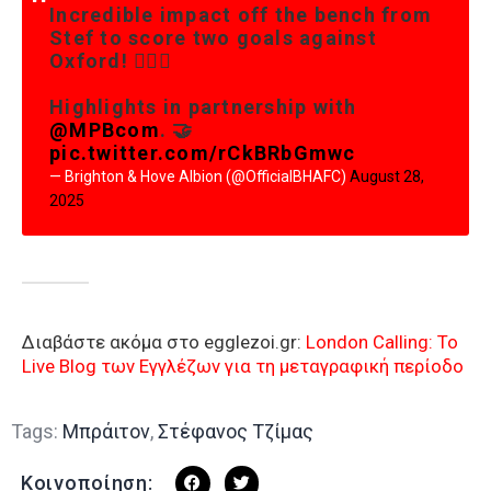
Incredible impact off the bench from
Stef to score two goals against
Oxford! 😮‍💨🔥
Highlights in partnership with
@MPBcom
. 🤝
pic.twitter.com/rCkBRbGmwc
— Brighton & Hove Albion (@OfficialBHAFC)
August 28,
2025
Διαβάστε ακόμα στο egglezoi.gr:
London Calling: To
Live Blog των Εγγλέζων για τη μεταγραφική περίοδο
Tags:
Μπράιτον
,
Στέφανος Τζίμας
Κοινοποίηση: