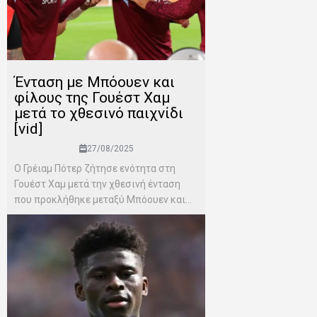
Ένταση με Μπόουεν και
φίλους της Γουέστ Χαμ
μετά το χθεσινό παιχνίδι
[vid]
27/08/2025
Ο Γρέιαμ Πότερ ζήτησε ενότητα στη
Γουέστ Χαμ μετά την χθεσινή ένταση
που προκλήθηκε μεταξύ Μπόουεν και...