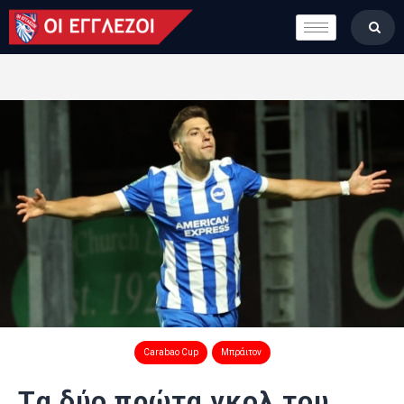
LONDON CALLING
ΚΑΤΗΓΟΡΙΕΣ
ΣΤΗΛΕΣ
ΒΑΘΜΟΛΟΓΙΕΣ
ΟΜΑΔΕΣ
ΠΟΙΟΙ ΕΙΜΑΣΤΕ
Carabao Cup
Μπράιτον
Tα δύο πρώτα γκολ του