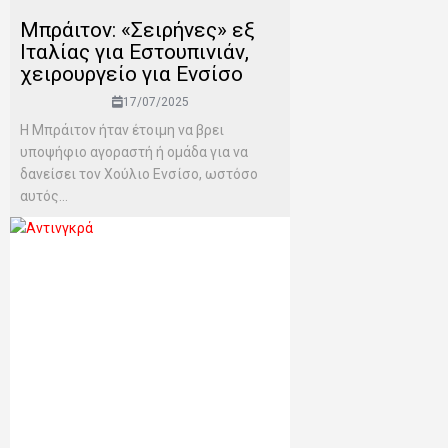
Μπράιτον: «Σειρήνες» εξ
Ιταλίας για Εστουπινιάν,
χειρουργείο για Ενσίσο
17/07/2025
Η Μπράιτον ήταν έτοιμη να βρει
υποψήφιο αγοραστή ή ομάδα για να
δανείσει τον Χούλιο Ενσίσο, ωστόσο
αυτός...