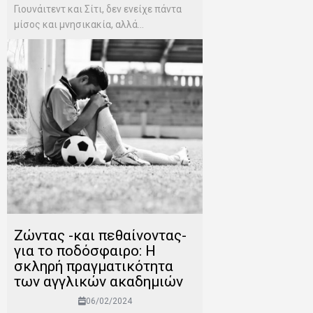
Γιουνάιτεντ και Σίτι, δεν ενείχε πάντα
μίσος και μνησικακία, αλλά...
Zώντας -και πεθαίνοντας-
για το ποδόσφαιρο: H
σκληρή πραγματικότητα
των αγγλικών ακαδημιών
06/02/2024