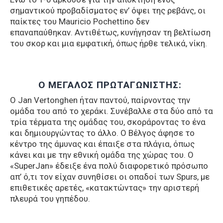
σημαντικού προβαδίσματος εν’ όψει της ρεβάνς, οι
παίκτες του Μauricio Pochettino δεν
επαναπαύθηκαν. Αντιθέτως, κυνήγησαν τη βελτίωση
του σκορ και μια εμφατική, όπως ήρθε τελικά, νίκη.
Ο ΜΕΓΑΛΟΣ ΠΡΩΤΑΓΩΝΙΣΤΗΣ:
Ο Jan Vertonghen ήταν παντού, παίρνοντας την
ομάδα του από το χεράκι. Συνέβαλλε στα δύο από τα
τρία τέρματα της ομάδας του, σκοράροντας το ένα
και δημιουργώντας το άλλο. Ο Βέλγος άφησε το
κέντρο της άμυνας και έπαιξε στα πλάγια, όπως
κάνει και με την εθνική ομάδα της χώρας του. Ο
«SuperJan» έδειξε ένα πολύ διαφορετικό πρόσωπο
απ’ ό,τι τον είχαν συνηθίσει οι οπαδοί των Spurs, με
επιθετικές αρετές, «κατακτώντας» την αριστερή
πλευρά του γηπέδου.