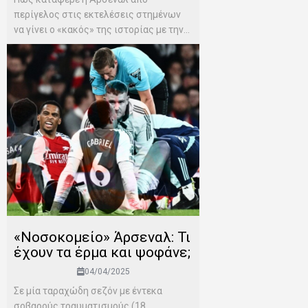
περίγελος στις εκτελέσεις στημένων
να γίνει ο «κακός» της ιστορίας με την...
«Νοσοκομείο» Άρσεναλ: Τι
έχουν τα έρμα και ψοφάνε;
04/04/2025
Σε μία ταραχώδη σεζόν με έντεκα
σοβαρούς τραυματισμούς (18