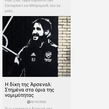
Λιγκ, η ως τώρα παρουσία των
Σάντερλαντ και Μπόρνμουθ, που σε
ρόλο...
Η δίκη της Άρσεναλ:
Στημένα στα όρια της
νομιμότητας
03/10/2025
Πως κατάφερε η Άρσεναλ από