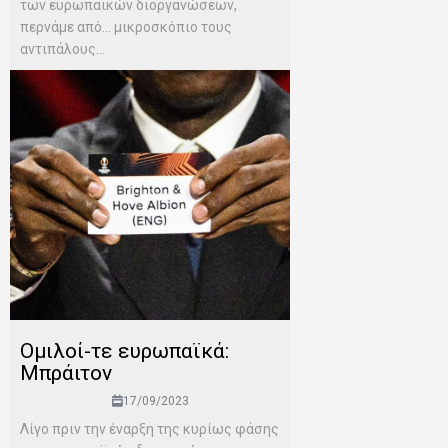
των ευρωπαϊκών διοργανώσεων,
περνάμε από… μικροσκόπιο τους
αντιπάλους...
Ομιλοί-τε ευρωπαϊκά:
Μπράιτον
17/09/2023
Λίγο πριν την έναρξη της κυρίως φάσης