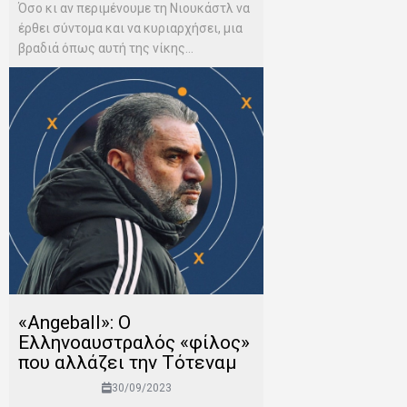
Όσο κι αν περιμένουμε τη Νιουκάστλ να
έρθει σύντομα και να κυριαρχήσει, μια
βραδιά όπως αυτή της νίκης...
«Angeball»: Ο
Ελληνοαυστραλός «φίλος»
που αλλάζει την Τότεναμ
30/09/2023