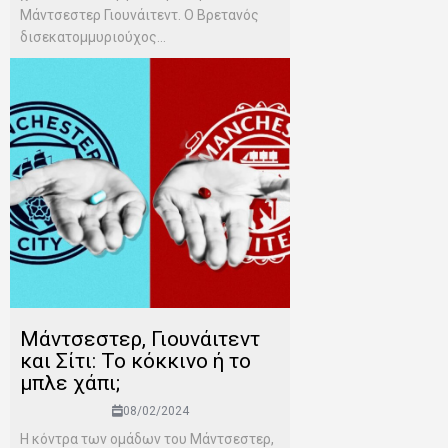
Μάντσεστερ Γιουνάιτεντ. Ο Βρετανός
δισεκατομμυριούχος...
Mάντσεστερ, Γιουνάιτεντ
και Σίτι: Το κόκκινο ή το
μπλε χάπι;
08/02/2024
Η κόντρα των ομάδων του Μάντσεστερ,