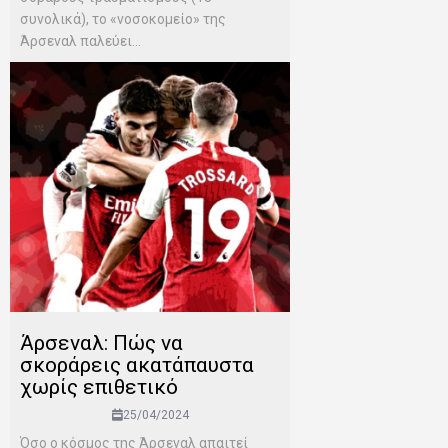
συνολικά), το «νοσοκομείο» της
Άρσεναλ παλεύει...
Άρσεναλ: Πώς να
σκοράρεις ακατάπαυστα
χωρίς επιθετικό
25/04/2024
Όσο ο κόσμος της Άρσεναλ απαιτεί