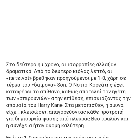
Στο δεύτερο ημίχρονο, οι ισορροπίες άλλαξαν
δραματικά. Από το δεύτερο κιόλας λεπτό, οι
«πετεινοί» βρέθηκαν προηγούμενοι με 1-0, χάρη σε
τέρμα του «δαίμονα» Son. Ο Νοτιο-Κορεάτης έχει
καταφέρει το απίθανο, καθώς αποτελεί τον ηγέτη
των «σπιρουνιών» στην επίθεση, επισκιάζοντας την
απουσία του Harry Kane. Στα μετόπισθεν, η άμυνα
είχε… κλειδώσει, απαγορεύοντας κάθε προτροπή
για δημιουργία φάσης από πλευράς Βεστφαλών και
η συνέχεια ήταν ακόμη καλύτερη.
Ενώ το 1-0 αρκούσε για την απόκτηση ενός