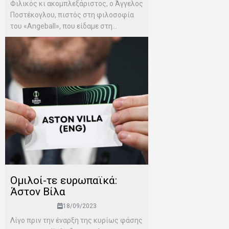
Φιλικός κι ακομπλεξάριστος, ο Άγγελος
Ποστέκογλου, πιστός στη φιλοσοφία
του «Angeball», που είδαμε στη...
Ομιλοί-τε ευρωπαϊκά:
Άστον Βίλα
18/09/2023
Λίγο πριν την έναρξη της κυρίως φάσης