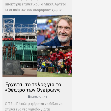
απόκτηση επιθετικού, ο Μικέλ Αρτέτα
κι οι παίκτες του σκοράρουν χωρίς...
Έρχεται το τέλος για το
«Θέατρο των Ονείρων»;
13/02/2024
Ο Τζιμ Ράτκλιφ φέρεται να θέλει να
χτίσει ένα νέο γήπεδο για τη