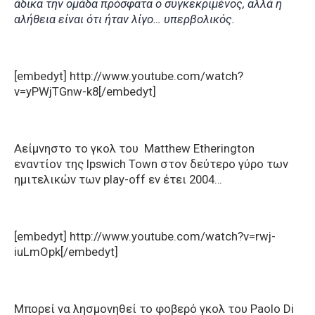
άδικα την ομάδα πρόσφατα ο συγκεκριμένος, αλλά η
αλήθεια είναι ότι ήταν λίγο… υπερβολικός.
[embedyt] http://www.youtube.com/watch?
v=yPWjTGnw-k8[/embedyt]
Αείμνηστο το γκολ του Matthew Etherington
εναντίον της Ipswich Town στον δεύτερο γύρο των
ημιτελικών των play-off εν έτει 2004…
[embedyt] http://www.youtube.com/watch?v=rwj-
iuLmOpk[/embedyt]
Μπορεί να λησμονηθεί το φοβερό γκολ του Paolo Di