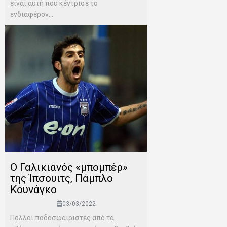
είναι αυτή που κέντρισε το
ενδιαφέρον...
Ο Γαλικιανός «μπομπέρ»
της Ίπσουιτς, Πάμπλο
Κουνάγκο
03/03/2022
Πολλοί ποδοσφαιριστές από τα