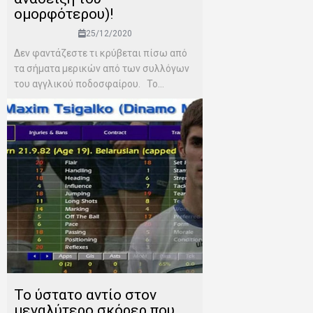
ομορφότερου)!
25/12/2020
Δεν φαντάζεστε τι κρύβεται πίσω από
τα σήματα μερικών από των συλλόγων
του αγγλικού ποδοσφαίρου. Το...
Το ύστατο αντίο στον
μεγαλύτερο σκόρερ που