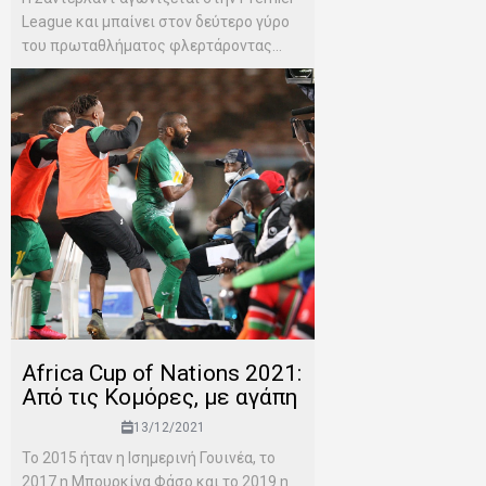
League και μπαίνει στον δεύτερο γύρο
του πρωταθλήματος φλερτάροντας...
Africa Cup of Nations 2021:
Από τις Κομόρες, με αγάπη
13/12/2021
To 2015 ήταν η Ισημερινή Γουινέα, το
2017 η Μπουρκίνα Φάσο και το 2019 η