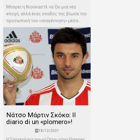
Μπορεί η Νιούκαστλ να ζει μια νέα
εποχή, αλλά ένας οπαδός της βίωσε την
προσωπική του «αναγέννηση» μέσα...
Νάτσο Μάρτιν Σκόκο: Il
diario di un «plomero»!
18/12/2021
Η Σάντερλαντ αγωνίζεται στην Premier