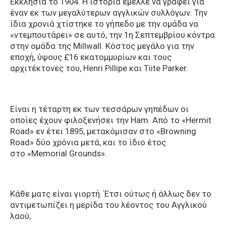
Εκκλησία το 1904. Η ιστορία έμελλε να γραφεί για
έναν εκ των μεγαλύτερων αγγλικών συλλόγων. Την
ίδια χρονιά χτίστηκε το γήπεδο με την ομάδα να
«ντεμπουτάρει» σε αυτό, την 1η Σεπτεμβρίου κόντρα
στην ομάδα της Millwall. Κόστος μεγάλο για την
εποχή, ύψους £16 εκατομμυρίων και τους
αρχιτέκτονες του, Henri Pillipe και Tiite Parker.
Είναι η τέταρτη εκ των τεσσάρων γηπέδων οι
οποίες έχουν φιλοξενήσει την Ham. Από το «Hermit
Road» εν έτει 1895, μετακόμισαν στο «Browning
Road» δύο χρόνια μετά, και το ίδιο έτος
στο «Memorial Grounds».
Κάθε ματς είναι γιορτή. Έτσι ούτως ή άλλως δεν το
αντιμετωπίζει η μερίδα του λέοντος του Αγγλικού
λαού;