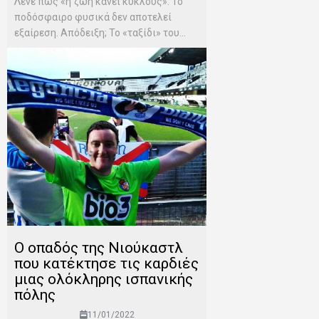
Λένε πως «η ζωή κάνει κύκλους». Το
ποδόσφαιρο φυσικά δεν αποτελεί
εξαίρεση. Απόδειξη; Το «ταξίδι» του...
Ο οπαδός της Νιούκαστλ
που κατέκτησε τις καρδιές
μιας ολόκληρης ισπανικής
πόλης
11/01/2022