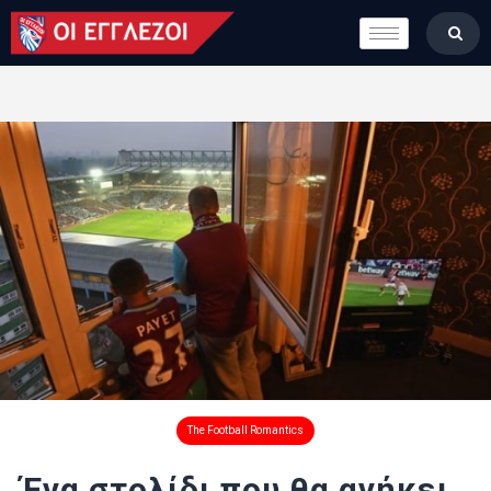
LONDON CALLING
ΚΑΤΗΓΟΡΙΕΣ
ΣΤΗΛΕΣ
ΒΑΘΜΟΛΟΓΙΕΣ
ΟΜΑΔΕΣ
ΠΟΙΟΙ ΕΙΜΑΣΤΕ
The Football Romantics
Ένα στολίδι που θα ανήκει