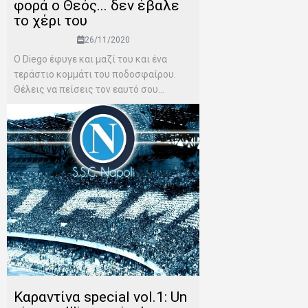
φορά ο Θεός... δεν έβαλε
το χέρι του
26/11/2020
Ο Diego έφυγε και μαζί του και ένα
τεράστιο κομμάτι του ποδοσφαίρου.
Θέλεις να πείσεις τον εαυτό σου...
Καραντίνα special vol.1: Un