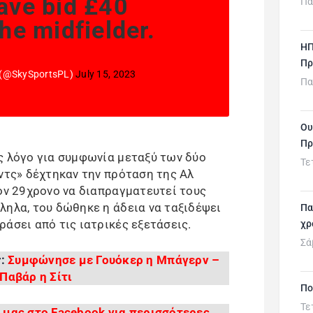
have bid £40
Πα
the midfielder.
ΗΠ
Πρ
e (@SkySportsPL)
July 15, 2023
Πα
Ου
Πρ
ς λόγο για συμφωνία μεταξύ των δύο
Τε
εντς» δέχτηκαν την πρόταση της Αλ
τον 29χρονο να διαπραγματευτεί τους
ληλα, του δώθηκε η άδεια να ταξιδέψει
Πα
άσει από τις ιατρικές εξετάσεις.
χρ
Σά
r:
Συμφώνησε με Γουόκερ η Μπάγερν –
 Παβάρ η Σίτι
Πο
Τε
 μας στο Facebook για περισσότερες