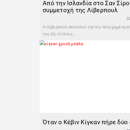
Από την Ισλανδία στο Σαν Σίρ
συμμετοχή της Λίβερπουλ
Η Λίβερπουλ αποτελεί την πιο πετυχημένη α
της έξι τίτλους...
Όταν ο Κέβιν Κίγκαν πήρε δύο