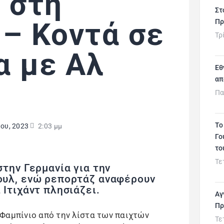
 στη
Στ
 – Κοντά σε
Πρ
Τρ
α με Αλ
Εθ
απ
Πα
Το
ίου, 2023
2:03 μμ
Γο
το
Τε
στην Γερμανία για την
ουλ, ενώ ρεπορτάζ αναφέρουν
 Ιτιχάντ πλησιάζει.
Αγ
Πρ
Φαμπίνιο από την λίστα των παιχτών
Τε