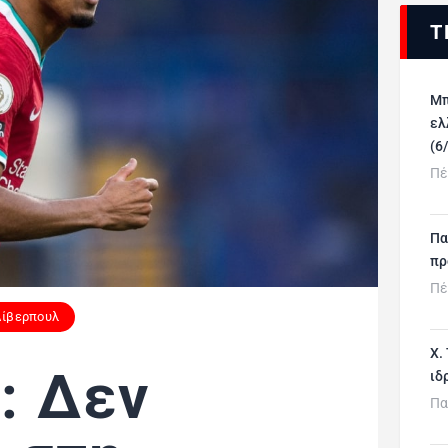
Τ
Μπ
ελ
(6
Πέ
Πα
πρ
Πέ
Λίβερπουλ
Χ.
: Δεν
ιδ
Πα