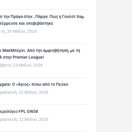
ό την Πράγα στην…Πάργα: Πώς η Γουέστ Χαμ
τέρρευσε και υποβιβάστηκε
ίτη, 26 Μαΐου, 2026
ι ΜακΜπέρνι: Aπό την αμφισβήτηση, με τη
λ στην Premier League!
ββατο, 23 Μαΐου, 2026
ygate: Ο «Άγιος» πίσω από το Πεύκο
ρασκευή, 22 Μαΐου, 2026
ερολόγιο FPL GW38
ρασκευή, 22 Μαΐου, 2026