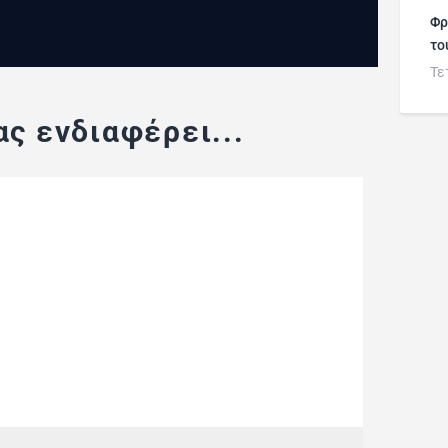
Φρ
το
Τε
ς ενδιαφέρει...