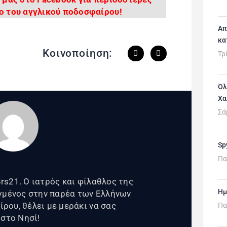
ο του αγγλικού ποδοσφαίρου!
Απ
κα
Κοινοποίηση:
Τρ
Όλ
Χα
Σά
Sp
Πα
s21. Ο ιατρός και φίλαθλος της
Ημ
αγμένος στην παρέα των Ελλήνων
ου, θέλει με μεράκι να σας
Πα
 στο Νησί!