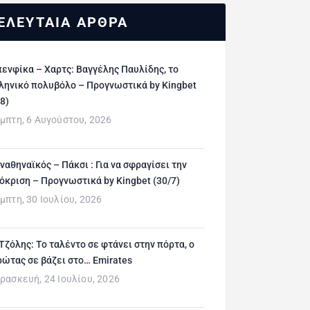
ΕΛΕΥΤΑΙΑ ΑΡΘΡΑ
ενφίκα – Χαρτς: Βαγγέλης Παυλίδης, το
ληνικό πολυβόλο – Προγνωστικά by Kingbet
/8)
μπτη, 6 Αυγούστου, 2026
ναθηναϊκός – Πάκσι : Για να σφραγίσει την
όκριση – Προγνωστικά by Kingbet (30/7)
μπτη, 30 Ιουλίου, 2026
 Τζόλης: Το ταλέντο σε φτάνει στην πόρτα, ο
ρώτας σε βάζει στο… Emirates
ρασκευή, 24 Ιουλίου, 2026