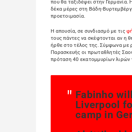
που θα ταξιδέψει στην Γερμανία. 
δέκα μέρες στη Βάδη-Βυρτεμβέργη
προετοιμασία.
Η απουσία, σε συνδιασμό με τις
φή
τους πάντες να σκέφτονται αν η θ
ήρθε στο τέλος της. Σύμφωνα με ρ
Παρασκευής οι πρωταθλητές Σαου
πρόταση 40 εκατομμυρίων λιρών γ
Fabinho wil
Liverpool fo
camp in Ge