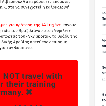
Η Λίβερπουλ θα περάσει τις επόμενες
, ώστε να συνεχιστεί η καλοκαιρινή
Γα
Πρ
μες για πρόταση της Αλ Ιτιχάντ
, κάνουν
Πέ
ητεία του Βραζιλιάνου στο «Άνφιλντ»
επορτάζ του «Sky Sports», το βράδυ της
Αρ
δικής Αραβίας κατέθεσαν επίσημη
Δα
ια τον Φαμπίνιο.
Πα
Νό
Μπ
l NOT travel with
Σά
r their training
rmany. ❌
H 
τη