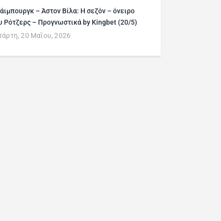
άιμπουργκ – Άστον Βίλα: Η σεζόν – όνειρο
υ Ρότζερς – Προγνωστικά by Kingbet (20/5)
τάρτη, 20 Μαΐου, 2026