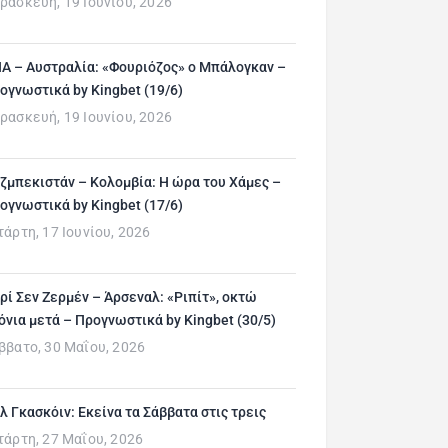
ρασκευή, 19 Ιουνίου, 2026
Α – Αυστραλία: «Φουριόζος» ο Μπάλογκαν –
ογνωστικά by Kingbet (19/6)
ρασκευή, 19 Ιουνίου, 2026
ζμπεκιστάν – Κολομβία: Η ώρα του Χάμες –
ογνωστικά by Kingbet (17/6)
τάρτη, 17 Ιουνίου, 2026
ρί Σεν Ζερμέν – Άρσεναλ: «Ριπίτ», οκτώ
όνια μετά – Προγνωστικά by Kingbet (30/5)
ββατο, 30 Μαΐου, 2026
λ Γκασκόιν: Εκείνα τα Σάββατα στις τρεις
τάρτη, 27 Μαΐου, 2026