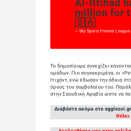
Al-Ittihad 
million for 
🇸🇦
— Sky Sports Premier Leagu
Το δημοσίευμα συνεχίζει κάνοντα
ομάδων. Πιο συγκεκριμένα, οι «Ρ
Ιτιχάντ, ενώ έδωσαν την άδεια σ
όρους του συμβολαίου του. Παράλ
στην Σαουδική Αραβία ώστε να περ
Διαβάστε ακόμα στο egglezoi.g
Θέλει
Ακολουθήστε μας στην σελίδα