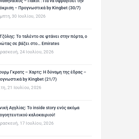
ναθηναϊκός – Πάκσι : Για να σφραγίσει την
όκριση – Προγνωστικά by Kingbet (30/7)
μπτη, 30 Ιουλίου, 2026
 Τζόλης: Το ταλέντο σε φτάνει στην πόρτα, ο
ρώτας σε βάζει στο… Emirates
ρασκευή, 24 Ιουλίου, 2026
ουρμ Γκρατς – Χαρτς: Η δύναμη της έδρας –
ογνωστικά by Kingbet (21/7)
ίτη, 21 Ιουλίου, 2026
νική Αγγλίας: Το inside story ενός ακόμα
ογοητευτικού καλοκαιριού!
ρασκευή, 17 Ιουλίου, 2026