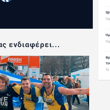
Sp
Πα
Ημ
Πα
ς ενδιαφέρει...
Φρ
το
Τε