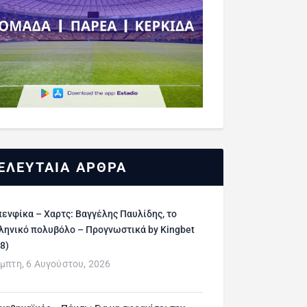
ΕΛΕΥΤΑΙΑ ΑΡΘΡΑ
ενφίκα – Χαρτς: Βαγγέλης Παυλίδης, το
ληνικό πολυβόλο – Προγνωστικά by Kingbet
/8)
μπτη, 6 Αυγούστου, 2026