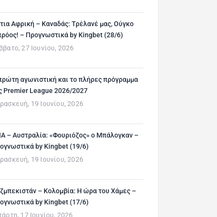
τια Αφρική – Καναδάς: Τρέλανέ μας, Ούγκο
ρόος! – Προγνωστικά by Kingbet (28/6)
ββατο, 27 Ιουνίου, 2026
πρώτη αγωνιστική και το πλήρες πρόγραμμα
ς Premier League 2026/2027
ρασκευή, 19 Ιουνίου, 2026
Α – Αυστραλία: «Φουριόζος» ο Μπάλογκαν –
ογνωστικά by Kingbet (19/6)
ρασκευή, 19 Ιουνίου, 2026
ζμπεκιστάν – Κολομβία: Η ώρα του Χάμες –
ογνωστικά by Kingbet (17/6)
τάρτη, 17 Ιουνίου, 2026