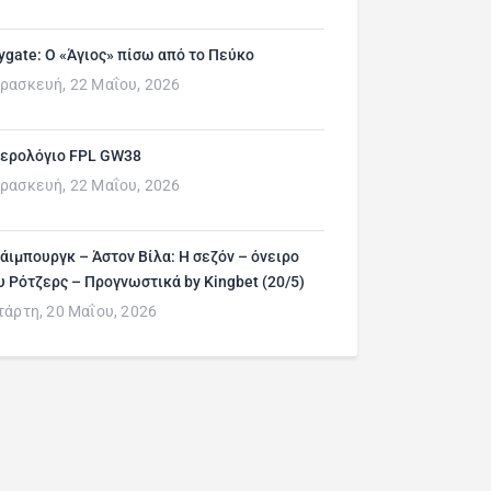
ygate: Ο «Άγιος» πίσω από το Πεύκο
ρασκευή, 22 Μαΐου, 2026
ερολόγιο FPL GW38
ρασκευή, 22 Μαΐου, 2026
άιμπουργκ – Άστον Βίλα: Η σεζόν – όνειρο
υ Ρότζερς – Προγνωστικά by Kingbet (20/5)
τάρτη, 20 Μαΐου, 2026