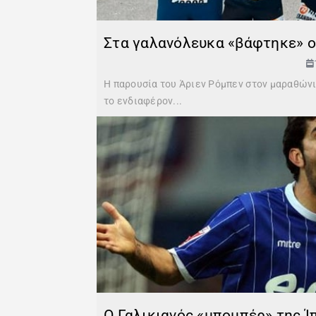
Στα γαλανόλευκα «βάφτηκε» ο
Η παρουσία του Άριεν Ρόμπεν στον μαραθώνι
το ενδιαφέρον...
Ο Γαλικιανός «μπομπέρ» της Ί