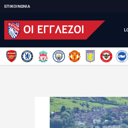
ΕΠΙΚΟΙΝΩΝΙΑ
L