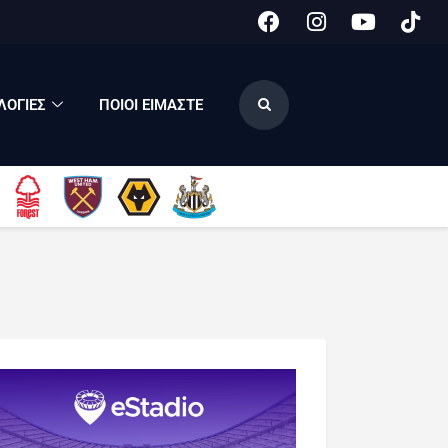
ΟΓΙΕΣ
ΠΟΙΟΙ ΕΙΜΑΣΤΕ