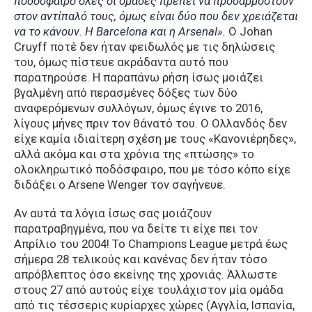
ποδόσφαιρο όλες οι ομάδες πρέπει να προσαρμοστούν
στον αντίπαλό τους, όμως είναι δύο που δεν χρειάζεται
να το κάνουν. Η Barcelona και η Arsenal».
Ο Johan
Cruyff ποτέ δεν ήταν φειδωλός με τις δηλώσεις
του, όμως πίστευε ακράδαντα αυτό που
παρατηρούσε. Η παραπάνω ρήση ίσως μοιάζει
βγαλμένη από περασμένες δόξες των δύο
αναφερόμενων συλλόγων, όμως έγινε το 2016,
λίγους μήνες πριν τον θάνατό του. Ο Ολλανδός δεν
είχε καμία ιδιαίτερη σχέση με τους «Κανονιέρηδες»,
αλλά ακόμα και στα χρόνια της «πτώσης» το
ολοκληρωτικό ποδόσφαιρο, που με τόσο κόπο είχε
διδάξει ο Arsene Wenger τον σαγήνευε.
Αν αυτά τα λόγια ίσως σας μοιάζουν
παρατραβηγμένα, που να δείτε τι είχε πει τον
Απρίλιο του 2004! Το Champions League μετρά έως
σήμερα 28 τελικούς και κανένας δεν ήταν τόσο
απρόβλεπτος όσο εκείνης της χρονιάς. Άλλωστε
στους 27 από αυτούς είχε τουλάχιστον μία ομάδα
από τις τέσσερις κυρίαρχες χώρες (Αγγλία, Ισπανία,