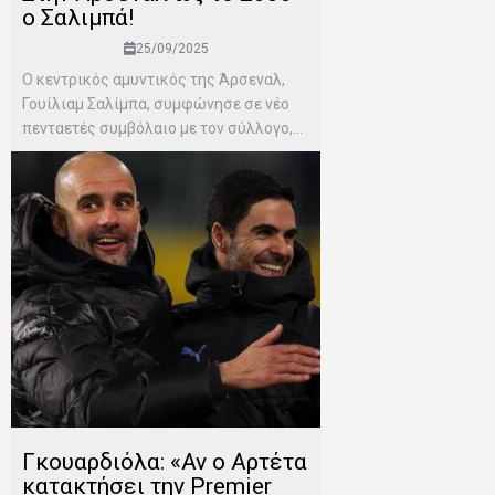
ο Σαλιμπά!
25/09/2025
Ο κεντρικός αμυντικός της Άρσεναλ,
Γουίλιαμ Σαλίμπα, συμφώνησε σε νέο
πενταετές συμβόλαιο με τον σύλλογο,...
Γκουαρδιόλα: «Αν ο Αρτέτα
κατακτήσει την Premier