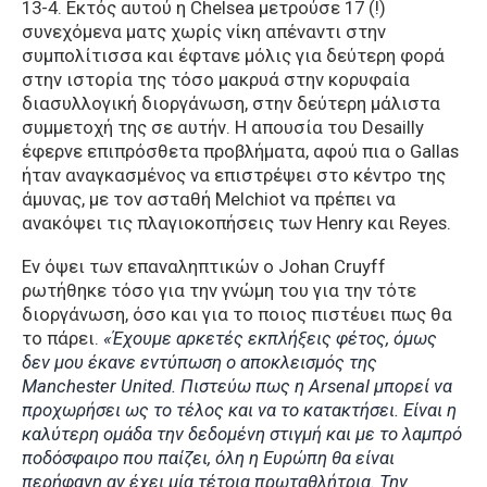
13-4. Εκτός αυτού η Chelsea μετρούσε 17 (!)
συνεχόμενα ματς χωρίς νίκη απέναντι στην
συμπολίτισσα και έφτανε μόλις για δεύτερη φορά
στην ιστορία της τόσο μακρυά στην κορυφαία
διασυλλογική διοργάνωση, στην δεύτερη μάλιστα
συμμετοχή της σε αυτήν. Η απουσία του Desailly
έφερνε επιπρόσθετα προβλήματα, αφού πια ο Gallas
ήταν αναγκασμένος να επιστρέψει στο κέντρο της
άμυνας, με τον ασταθή Melchiot να πρέπει να
ανακόψει τις πλαγιοκοπήσεις των Henry και Reyes.
Εν όψει των επαναληπτικών ο Johan Cruyff
ρωτήθηκε τόσο για την γνώμη του για την τότε
διοργάνωση, όσο και για το ποιος πιστέυει πως θα
το πάρει.
«Έχουμε αρκετές εκπλήξεις φέτος, όμως
δεν μου έκανε εντύπωση ο αποκλεισμός της
Manchester United. Πιστεύω πως η Arsenal μπορεί να
προχωρήσει ως το τέλος και να το κατακτήσει. Είναι η
καλύτερη ομάδα την δεδομένη στιγμή και με το λαμπρό
ποδόσφαιρο που παίζει, όλη η Ευρώπη θα είναι
περήφανη αν έχει μία τέτοια πρωταθλήτρια. Την