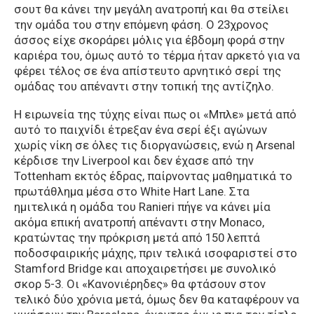
σουτ θα κάνει την μεγάλη ανατροπή και θα στείλει
την ομάδα του στην επόμενη φάση. Ο 23χρονος
άσσος είχε σκοράρει μόλις για έβδομη φορά στην
καριέρα του, όμως αυτό το τέρμα ήταν αρκετό για να
φέρει τέλος σε ένα απίστευτο αρνητικό σερί της
ομάδας του απέναντι στην τοπική της αντίζηλο.
Η ειρωνεία της τύχης είναι πως οι «Μπλε» μετά από
αυτό το παιχνίδι έτρεξαν ένα σερί έξι αγώνων
χωρίς νίκη σε όλες τις διοργανώσεις, ενώ η Arsenal
κέρδισε την Liverpool και δεν έχασε από την
Tottenham εκτός έδρας, παίρνοντας μαθηματικά το
πρωτάθλημα μέσα στο White Hart Lane. Στα
ημιτελικά η ομάδα του Ranieri πήγε να κάνει μία
ακόμα επική ανατροπή απέναντι στην Monaco,
κρατώντας την πρόκριση μετά από 150 λεπτά
ποδοσφαιρικής μάχης, πριν τελικά ισοφαριστεί στο
Stamford Bridge και αποχαιρετήσει με συνολικό
σκορ 5-3. Οι «Κανονιέρηδες» θα φτάσουν στον
τελικό δύο χρόνια μετά, όμως δεν θα καταφέρουν να