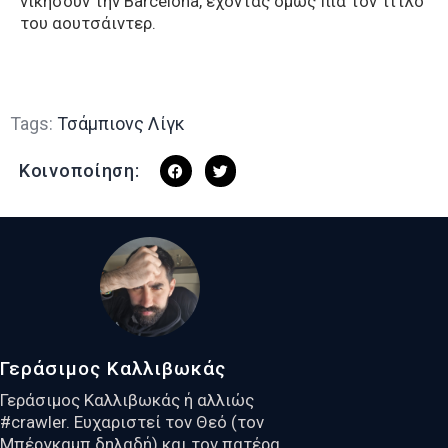
νικήσουν την Barcelona, έχοντας όμως πια τον τίτλο
του αουτσάιντερ.
Tags:
Τσάμπιονς Λίγκ
Κοινοποίηση:
Γεράσιμος Καλλιβωκάς
Γεράσιμος Καλλιβωκάς ή αλλιώς
#crawler. Ευχαριστεί τον Θεό (τον
Μπέργκαμπ δηλαδή) και τον πατέρα