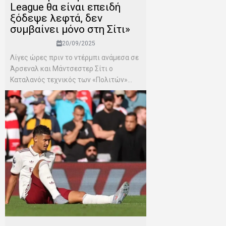
League θα είναι επειδή
ξόδεψε λεφτά, δεν
συμβαίνει μόνο στη Σίτι»
20/09/2025
Λίγες ώρες πριν το ντέρμπι ανάμεσα σε
Άρσεναλ και Μάντσεστερ Σίτι ο
Καταλανός τεχνικός των «Πολιτών»...