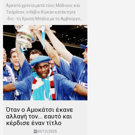
Αρκετά χρόνια μετά τους Μάθιους και
Τσάρλτον, ο Κέβιν Κίγκαν κατέκτησε
-δις- τη Χρυσή Μπάλα με το Αμβούργο,...
Όταν ο Αμοκάτσι έκανε
αλλαγή τον... εαυτό και
κέρδισε έναν τίτλο
30/12/2025