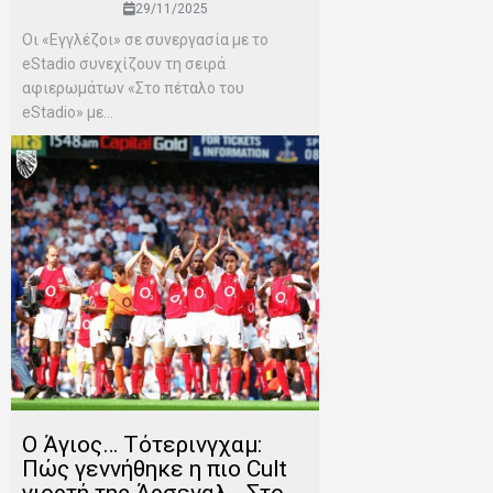
29/11/2025
Οι «Εγγλέζοι» σε συνεργασία με το
eStadio συνεχίζουν τη σειρά
αφιερωμάτων «Στο πέταλο του
eStadio» με...
Ο Άγιος… Τότερινγχαμ:
Πώς γεννήθηκε η πιο Cult