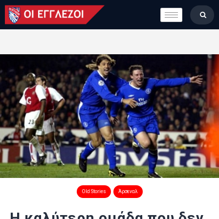
LONDON CALLING
ΚΑΤΗΓΟΡΙΕΣ
ΣΤΗΛΕΣ
ΒΑΘΜΟΛΟΓΙΕΣ
ΟΜΑΔΕΣ
ΠΟΙΟΙ ΕΙΜΑΣΤΕ
Old Stories
Άρσεναλ
Η καλύτερη ομάδα που δεν