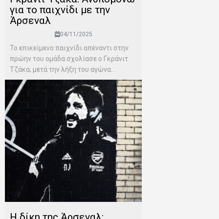
για το παιχνίδι με την
Άρσεναλ
04/11/2025
Το επικείμενο παιχνίδι απέναντι στην
πρώην του ομάδα σχολίασε ο Γκράνιτ
Τζάκα, μετά την λήξη του αγώνα...
Η δίκη της Άρσεναλ: