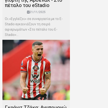
γιορτή της Άρσεναλ - Στο
πέταλο του eStadio
21/11/2025
Οι «Εγγλέζοι» σε συνεργασία με το E-
Stadio εγκαινιάζουν τη σειρά
αφιερωμάτων «Στο πέταλο του E-
Stadio»...
Γκράνιτ Τζάκα: Ανυπομονώ