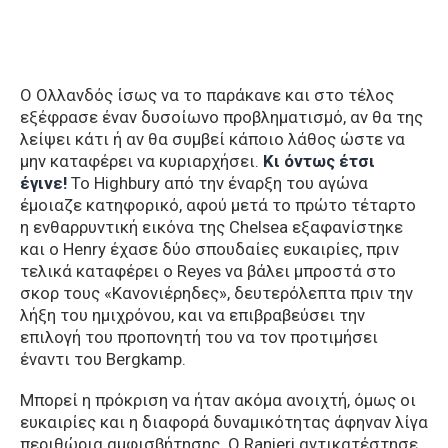
Ο Ολλανδός ίσως να το παράκανε και στο τέλος
εξέφρασε έναν δυσοίωνο προβληματισμό, αν θα της
λείψει κάτι ή αν θα συμβεί κάποιο λάθος ώστε να
μην καταφέρει να κυριαρχήσει.
Κι όντως έτσι
έγινε!
Το Highbury από την έναρξη του αγώνα
έμοιαζε κατηφορικό, αφού μετά το πρώτο τέταρτο
η ενθαρρυντική εικόνα της Chelsea εξαφανίστηκε
και ο Henry έχασε δύο σπουδαίες ευκαιρίες, πριν
τελικά καταφέρει ο Reyes να βάλει μπροστά στο
σκορ τους «Κανονιέρηδες», δευτερόλεπτα πριν την
λήξη του ημιχρόνου, και να επιβραβεύσει την
επιλογή του προπονητή του να τον προτιμήσει
έναντι του Bergkamp.
Μπορεί η πρόκριση να ήταν ακόμα ανοιχτή, όμως οι
ευκαιρίες και η διαφορά δυναμικότητας άφηναν λίγα
περιθώρια αμφισβήτησης. Ο Ranieri αντικατέστησε