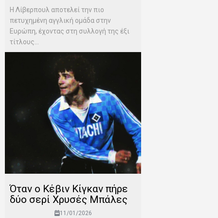
Η Λίβερπουλ αποτελεί την πιο
πετυχημένη αγγλική ομάδα στην
Ευρώπη, έχοντας στη συλλογή της έξι
τίτλους...
Όταν ο Κέβιν Κίγκαν πήρε
δύο σερί Χρυσές Μπάλες
11/01/2026