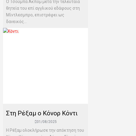
Ο Τσούμπα Άκπομ μετά την τελευταία
θητεία του επί αγγλικού εδάφους στη
Μίντλεσμπρο, επιστρέφει ως
δανεικός...
Στη Ρέξαμ ο Κόνορ Κόντι
01/08/2025
Η Ρέξαμ ολοκλήρωσε την απόκτηση του