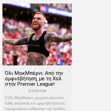
Όλι ΜακΜπέρνι: Aπό την
αμφισβήτηση, με τη Χαλ
στην Premier League!
23/05/2026
Ο Όλι ΜακΜπέρνι ωρίμασε μέσα από
λάθη, απώλειες και αμφισβήτηση και
σήμερα έγινε ο άνθρωπος της ανόδου...