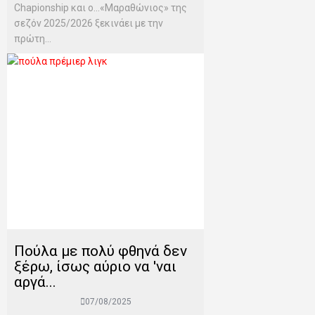
Chapionship και ο...«Μαραθώνιος» της
σεζόν 2025/2026 ξεκινάει με την
πρώτη...
Πούλα με πολύ φθηνά δεν
ξέρω, ίσως αύριο να 'ναι
αργά...
07/08/2025