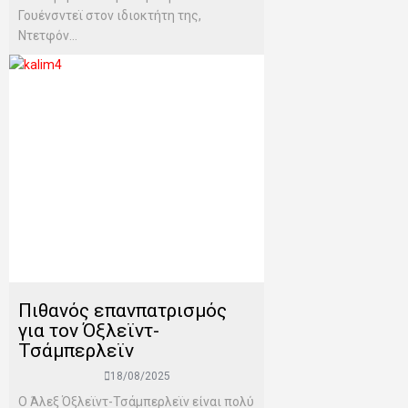
Γουένσντεϊ στον ιδιοκτήτη της,
Ντετφόν...
Πιθανός επανπατρισμός
για τον Όξλεϊντ-
Τσάμπερλεϊν
18/08/2025
Ο Άλεξ Όξλεϊντ-Τσάμπερλεϊν είναι πολύ