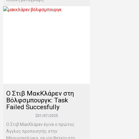
Ο Στιβ ΜακΚλάρεν στη
Βόλφσμπουργκ: Task
Failed Succesfully
01/07/2025
Ο Στιβ ΜακΚλάρεν έγινε ο πρώτος
Άγγλος προπονητής στην
Μπουντεσλίγκα, σε μία θητεία στη