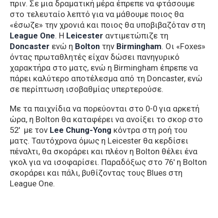
πριν. Σε μια δραματική μέρα έπρεπε να φτάσουμε
στο τελευταίο λεπτό για να μάθουμε ποιος θα
«έσωζε» την χρονιά και ποιος θα υποβιβαζόταν στη
League One
. Η
Leicester
αντιμετώπιζε τη
Doncaster
ενώ η
Bolton
την
Birmingham
. Oι «Foxes»
όντας πρωταθλητές είχαν δώσει πανηγυρικό
χαρακτήρα στο ματς, ενώ η Birmingham έπρεπε να
πάρει καλύτερο αποτέλεσμα από τη Doncaster, ενώ
σε περίπτωση ισοβαθμίας υπερτερούσε.
Με τα παιχνίδια να πορεύονται στο 0-0 για αρκετή
ώρα, η Bolton θα καταφέρει να ανοίξει το σκορ στο
52′ με τον
Lee Chung-Yong
κόντρα στη ροή του
ματς. Ταυτόχρονα όμως η Leicester θα κερδίσει
πέναλτι, θα σκοράρει και πλέον η Bolton θέλει ένα
γκολ για να ισοφαρίσει. Παραδόξως στο 76′ η Bolton
σκοράρει και πάλι, βυθίζοντας τους Blues στη
League One.