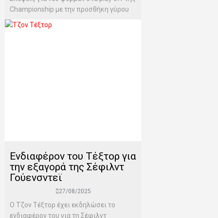
Championship με την προσθήκη γύρου
Ενδιαφέρον του Τέξτορ για
την εξαγορά της Σέφιλντ
Γούενσντεϊ
27/08/2025
Ο Τζον Τέξτορ έχει εκδηλώσει το
ενδιαφέρον του για τη Σέφιλντ