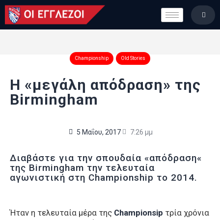
LONDON CALLING
ΚΑΤΗΓΟΡΙΕΣ
ΣΤΗΛΕΣ
Championship
Old Stories
ΒΑΘΜΟΛΟΓΙΕΣ
Η «μεγάλη απόδραση» της
ΟΜΑΔΕΣ
Birmingham
ΠΟΙΟΙ ΕΙΜΑΣΤΕ
5 Μαΐου, 2017
7:26 μμ
Διαβάστε για την σπουδαία «απόδραση«
της Birmingham την τελευταία
αγωνιστική στη Championship το 2014.
Ήταν η τελευταία μέρα της
Championsip
τρία χρόνια