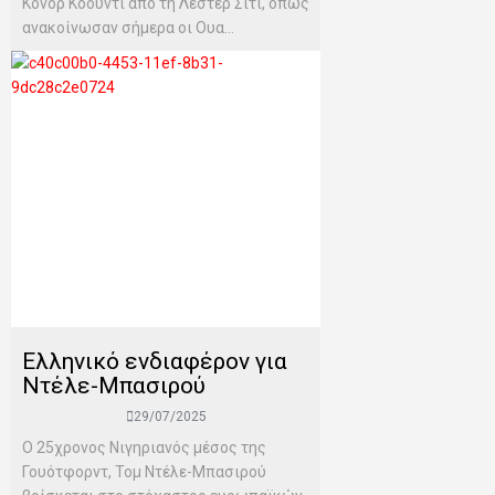
Κόνορ Κόουντι από τη Λέστερ Σίτι, όπως
ανακοίνωσαν σήμερα οι Ουα...
Ελληνικό ενδιαφέρον για
Ντέλε-Μπασιρού
29/07/2025
Ο 25χρονος Νιγηριανός μέσος της
Γουότφορντ, Τομ Ντέλε-Μπασιρού