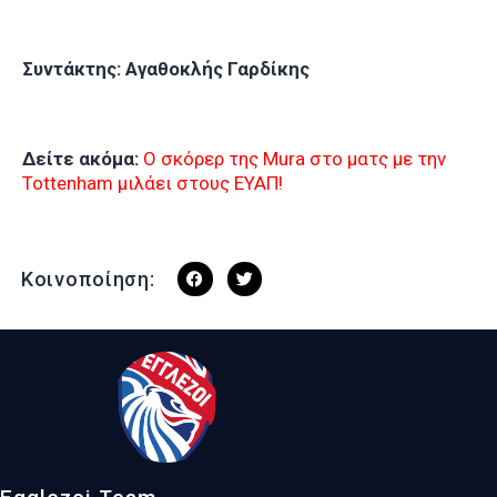
Συντάκτης: Αγαθοκλής Γαρδίκης
Δείτε ακόμα:
Ο σκόρερ της Mura στο ματς με την
Tottenham μιλάει στους ΕΥΑΠ!
Κοινοποίηση: