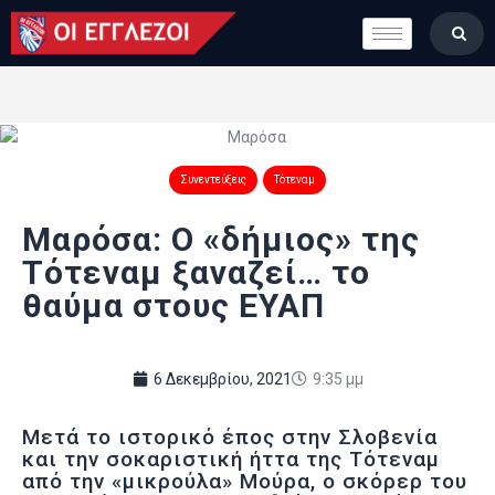
LONDON CALLING
ΚΑΤΗΓΟΡΙΕΣ
ΣΤΗΛΕΣ
ΒΑΘΜΟΛΟΓΙΕΣ
ΟΜΑΔΕΣ
Συνεντεύξεις
Τότεναμ
ΠΟΙΟΙ ΕΙΜΑΣΤΕ
Μαρόσα: Ο «δήμιος» της
Τότεναμ ξαναζεί… το
θαύμα στους ΕΥΑΠ
6 Δεκεμβρίου, 2021
9:35 μμ
Μετά το ιστορικό έπος στην Σλοβενία
και την σοκαριστική ήττα της Τότεναμ
από την «μικρούλα» Μούρα, ο σκόρερ του