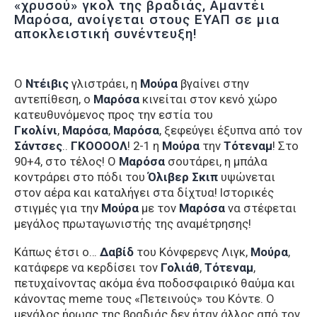
«χρυσού» γκολ της βραδιάς, Αμαντέι
Μαρόσα, ανοίγεται στους ΕΥΑΠ σε μια
αποκλειστική συνέντευξη!
Ο
Ντέιβις
γλιστράει, η
Μούρα
βγαίνει στην
αντεπίθεση, ο
Μαρόσα
κινείται στον κενό χώρο
κατευθυνόμενος προς την εστία του
Γκολίνι
,
Μαρόσα
,
Μαρόσα
, ξεφεύγει έξυπνα από τον
Σάντσες
..
ΓΚΟΟΟΟΛ
! 2-1 η
Μούρα
την
Τότεναμ
! Στο
90+4, στο τέλος! Ο
Μαρόσα
σουτάρει, η μπάλα
κοντράρει στο πόδι του
Όλιβερ Σκιπ
υψώνεται
στον αέρα και καταλήγει στα δίχτυα! Ιστορικές
στιγμές για την
Μούρα
με τον
Μαρόσα
να στέφεται
μεγάλος πρωταγωνιστής της αναμέτρησης!
Κάπως έτσι ο…
Δαβίδ
του Κόνφερενς Λιγκ,
Μούρα
,
κατάφερε να κερδίσει τον
Γολιάθ
,
Τότεναμ
,
πετυχαίνοντας ακόμα ένα ποδοσφαιρικό θαύμα και
κάνοντας meme τους «Πετεινούς» του Κόντε. Ο
μεγάλος ήρωας της βραδιάς δεν ήταν άλλος από τον