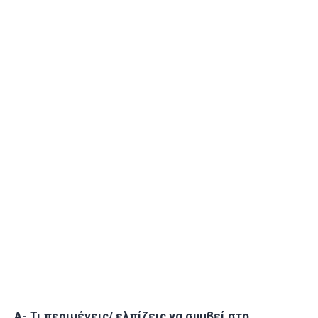
Α- Τι περιμένεις/ ελπίζεις να συμβεί στο