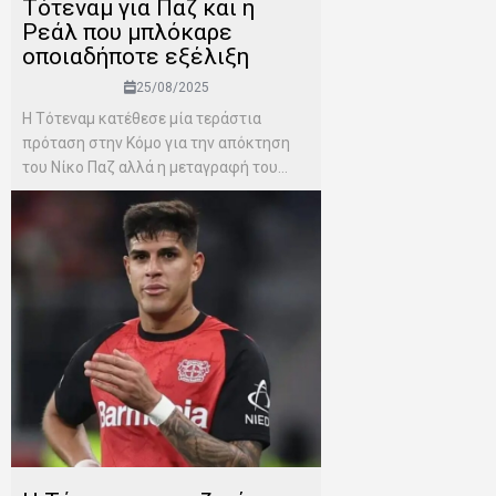
Τότεναμ για Παζ και η
Ρεάλ που μπλόκαρε
οποιαδήποτε εξέλιξη
25/08/2025
Η Τότεναμ κατέθεσε μία τεράστια
πρόταση στην Κόμο για την απόκτηση
του Νίκο Παζ αλλά η μεταγραφή του...