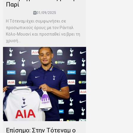
Παρί
01/09/2025
Η Τότεναμ έχει συμφωνήσει σε
προσωπικούς όρους με τον Ράνταλ
Κόλο-Μουανί και προσπαθεί να βρει τη
χρυσή...
Επίσημο: Στην Τότεναμ ο