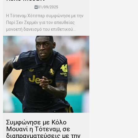
01/09/2025
Η Τότεναμ Χότσπερ συμφώνησε με την
Παρί Σεν Ζερμέν για τον απευθείας
μονοετή δανεισμό του επιθετικού...
Συμφώνησε με Κόλο
Μουανί η Τότεναμ, σε
διαπραγματεύσεις με την