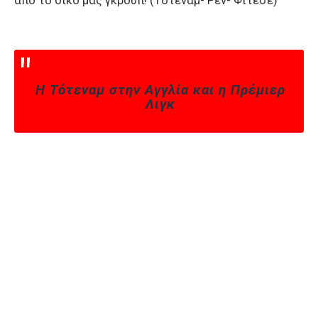
από το δικό μας γκρουπ! (Τότεναμ- Ρεν- Φίτεσε)
Η Τότεναμ στην Αγγλία και η Πρέμιερ
Λιγκ