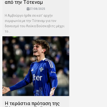
από την Τότεναμ
27/08/2025
Η Αμβούργο ήρθε σε κατ’ αρχήν
συμφωνία με την Τότεναμ για τον
δανεισμό του Λούκα Βούσκοβιτς μέχρι
το...
Η τεράστια πρόταση της