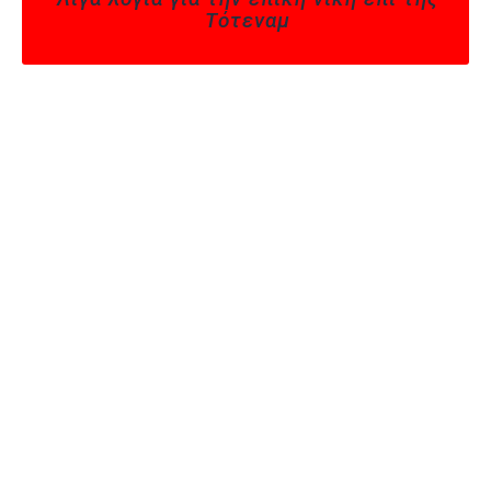
Τότεναμ