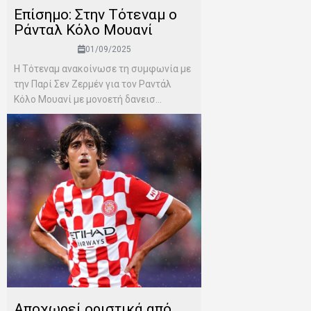
Επίσημο: Στην Τότεναμ ο
Ράνταλ Κόλο Μουανί
01/09/2025
Η Τότεναμ ανακοίνωσε τη συμφωνία με
την Παρί Σεν Ζερμέν για τον Ραντάλ
Κόλο Μουανί με μονοετή δανεισ...
Αποχωρεί οριστικά από