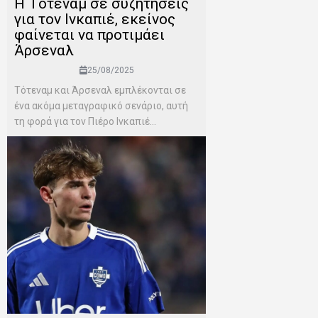
H Tότεναμ σε συζητήσεις
για τον Ινκαπιέ, εκείνος
φαίνεται να προτιμάει
Άρσεναλ
25/08/2025
Τότεναμ και Άρσεναλ εμπλέκονται σε
ένα ακόμα μεταγραφικό σενάριο, αυτή
τη φορά για τον Πιέρο Ινκαπιέ...