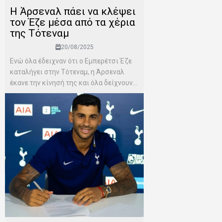
H Άρσεναλ πάει να κλέψει
τον Έζε μέσα από τα χέρια
της Τότεναμ
20/08/2025
Ενώ όλα έδειχναν ότι ο Εμπερέτσι Έζε
καταλήγει στην Τότεναμ, η Άρσεναλ
έκανε την κίνησή της και όλα δείχνουν...