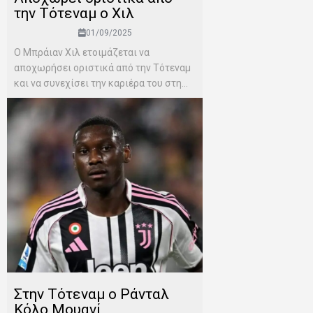
την Τότεναμ ο Χιλ
01/09/2025
Ο Μπράιαν Χιλ ετοιμάζεται να
αποχωρήσει οριστικά από την Τότεναμ
και να συνεχίσει την καριέρα του στη...
Στην Τότεναμ ο Ράνταλ
Κόλο Μουανί