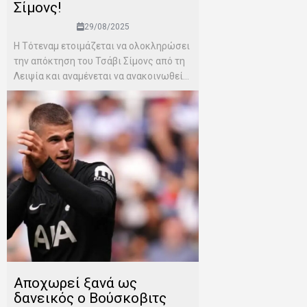
Σίμονς!
29/08/2025
Η Τότεναμ ετοιμάζεται να ολοκληρώσει
την απόκτηση του Τσάβι Σίμονς από τη
Λειψία και αναμένεται να ανακοινωθεί...
Αποχωρεί ξανά ως
δανεικός ο Βούσκοβιτς