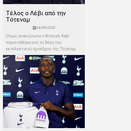
Τέλος ο Λέβι από την
Τότεναμ
04/09/2025
Όπως ανακοίνωσε ο Ντάνιελ Λεβί
παραιτήθηκε από τη θέση του
εκτελεστικού προέδρου της Τότεναμ.