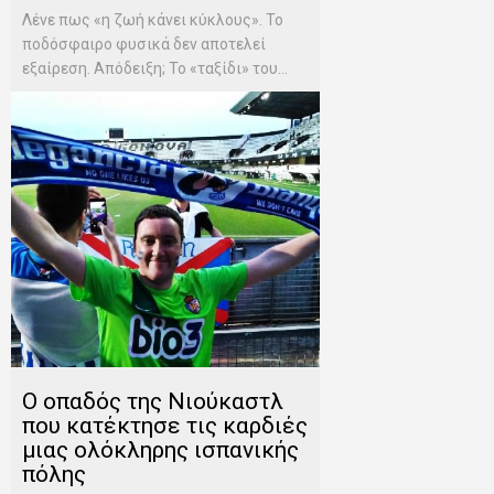
Λένε πως «η ζωή κάνει κύκλους». Το
ποδόσφαιρο φυσικά δεν αποτελεί
εξαίρεση. Απόδειξη; Το «ταξίδι» του...
Ο οπαδός της Νιούκαστλ
που κατέκτησε τις καρδιές
μιας ολόκληρης ισπανικής
πόλης