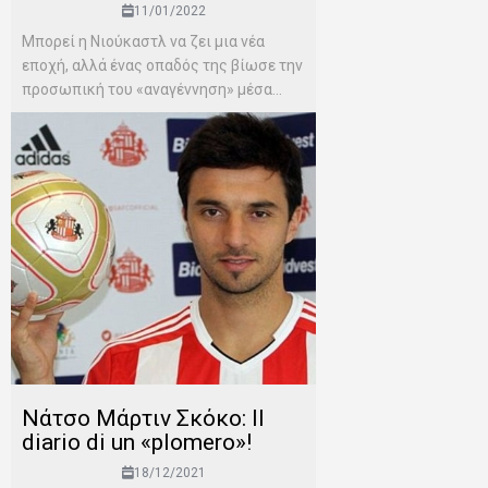
11/01/2022
Μπορεί η Νιούκαστλ να ζει μια νέα
εποχή, αλλά ένας οπαδός της βίωσε την
προσωπική του «αναγέννηση» μέσα...
Νάτσο Μάρτιν Σκόκο: Il
diario di un «plomero»!
18/12/2021