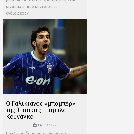
είναι αυτή που κέντρισε το
ενδιαφέρον...
Ο Γαλικιανός «μπομπέρ»
της Ίπσουιτς, Πάμπλο
Κουνάγκο
03/03/2022
Πολλοί ποδοσφαιριστές από τα