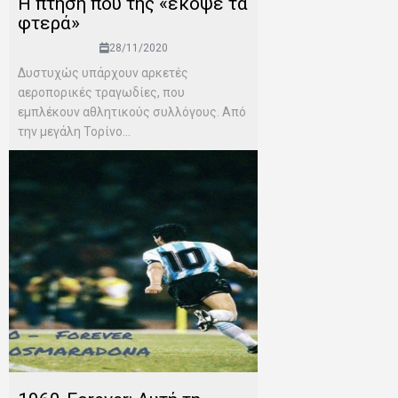
H πτήση που της «έκοψε τα
φτερά»
28/11/2020
Δυστυχώς υπάρχουν αρκετές
αεροπορικές τραγωδίες, που
εμπλέκουν αθλητικούς συλλόγους. Από
την μεγάλη Τορίνο...