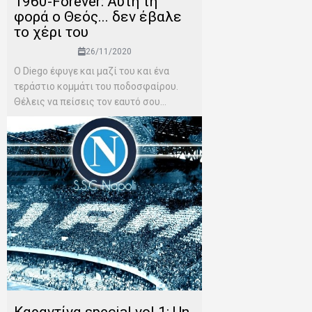
1960-Forever: Αυτή τη
φορά ο Θεός... δεν έβαλε
το χέρι του
26/11/2020
Ο Diego έφυγε και μαζί του και ένα
τεράστιο κομμάτι του ποδοσφαίρου.
Θέλεις να πείσεις τον εαυτό σου...
Καραντίνα special vol.1: Un