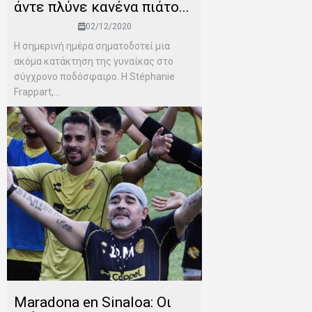
άντε πλύνε κανένα πιάτο...
02/12/2020
Η σημερινή ημέρα σηματοδοτεί μια
ακόμα κατάκτηση της γυναίκας στο
σύγχρονο ποδόσφαιρο. Η Stéphanie
Frappart,...
Maradona en Sinaloa: Οι