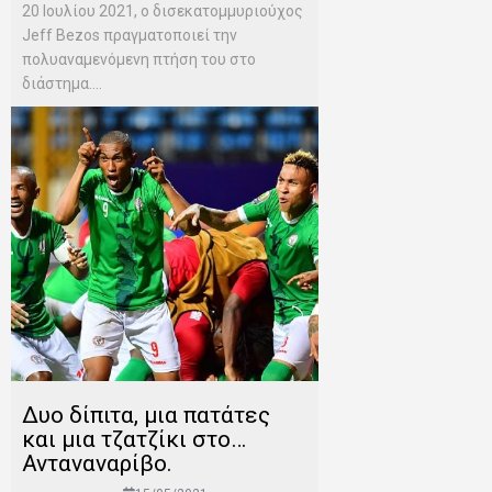
20 Ιουλίου 2021, ο δισεκατομμυριούχος
Jeff Bezos πραγματοποιεί την
πολυαναμενόμενη πτήση του στο
διάστημα....
Δυο δίπιτα, μια πατάτες
και μια τζατζίκι στο…
Ανταναναρίβο.