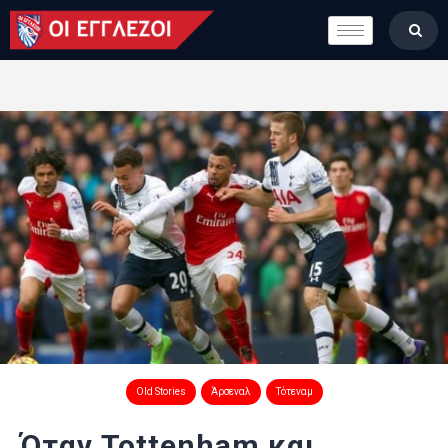
LONDON CALLING
ΚΑΤΗΓΟΡΙΕΣ
ΣΤΗΛΕΣ
ΒΑΘΜΟΛΟΓΙΕΣ
ΟΜΑΔΕΣ
ΠΟΙΟΙ ΕΙΜΑΣΤΕ
Old Stories
Άρσεναλ
Τότεναμ
Όταν Tottenham και