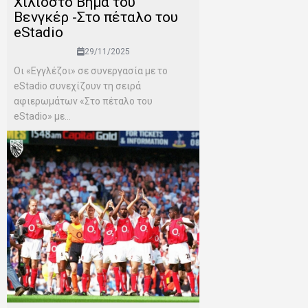
Χιλιοστό Βήμα του
Βενγκέρ -Στο πέταλο του
eStadio
29/11/2025
Οι «Εγγλέζοι» σε συνεργασία με το
eStadio συνεχίζουν τη σειρά
αφιερωμάτων «Στο πέταλο του
eStadio» με...