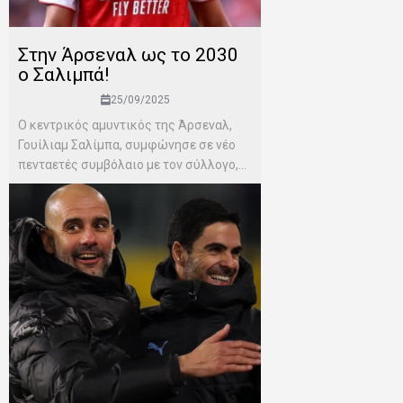
Στην Άρσεναλ ως το 2030
ο Σαλιμπά!
25/09/2025
Ο κεντρικός αμυντικός της Άρσεναλ,
Γουίλιαμ Σαλίμπα, συμφώνησε σε νέο
πενταετές συμβόλαιο με τον σύλλογο,...