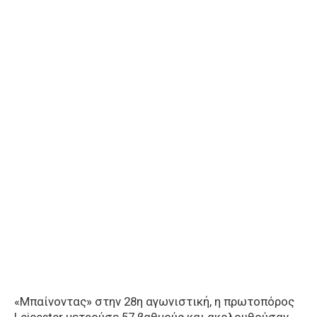
«Μπαίνοντας» στην 28η αγωνιστική, η πρωτοπόρος
Leicester μετρούσε 57 βαθμούς και ακολουθούσαν