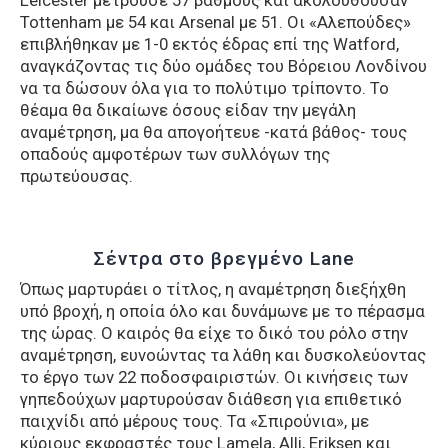
Tottenham με 54 και Arsenal με 51. Οι «Αλεπούδες»
επιβλήθηκαν με 1-0 εκτός έδρας επί της Watford,
αναγκάζοντας τις δύο ομάδες του Βόρειου Λονδίνου
να τα δώσουν όλα για το πολύτιμο τρίποντο. Το
θέαμα θα δικαίωνε όσους είδαν την μεγάλη
αναμέτρηση, μα θα απογοήτευε -κατά βάθος- τους
οπαδούς αμφοτέρων των συλλόγων της
πρωτεύουσας.
Σέντρα στο βρεγμένο Lane
Όπως μαρτυράει ο τίτλος, η αναμέτρηση διεξήχθη
υπό βροχή, η οποία όλο και δυνάμωνε με το πέρασμα
της ώρας. Ο καιρός θα είχε το δικό του ρόλο στην
αναμέτρηση, ευνοώντας τα λάθη και δυσκολεύοντας
το έργο των 22 ποδοσφαιριστών. Οι κινήσεις των
γηπεδούχων μαρτυρούσαν διάθεση για επιθετικό
παιχνίδι από μέρους τους. Τα «Σπιρούνια», με
κύριους εκφραστές τους Lamela, Alli, Eriksen και