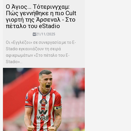
Ο Άγιος… Τότερινγχαμ:
Πώς γεννήθηκε η πιο Cult
γιορτή της Άρσεναλ - Στο
πέταλο του eStadio
21/11/2025
Οι «Εγγλέζοι» σε συνεργασία με το E-
Stadio εγκαινιάζουν τη σειρά
αφιερωμάτων «Στο πέταλο του E-
Stadio»...