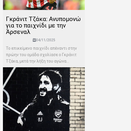
Γκράνιτ Τζάκα: Ανυπομονώ
για το παιχνίδι με την
Άρσεναλ
04/11/2025
Το επικείμενο παιχνίδι απέναντι στην
πρώην του ομάδα σχολίασε ο Γκράνιτ
Τζάκα, μετά την λήξη του αγώνα...