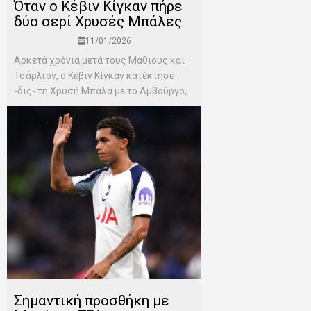
Όταν ο Κέβιν Κίγκαν πήρε
δύο σερί Χρυσές Μπάλες
11/01/2026
Αρκετά χρόνια μετά τους Μάθιους και
Τσάρλτον, ο Κέβιν Κίγκαν κατέκτησε
-δις- τη Χρυσή Μπάλα με το Αμβούργο,...
Σημαντική προσθήκη με