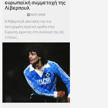
ευρωπαϊκή συμμετοχή της
Λίβερπουλ
26/01/2026
Η Λίβερπουλ αποτελεί την πιο
πετυχημένη αγγλική ομάδα στην
Ευρώπη, έχοντας στη συλλογή της έξι
τίτλους...