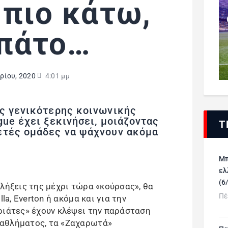
 πιο κάτω,
 πάτο…
ρίου, 2020
4:01 μμ
ας γενικότερης κοινωνικής
gue έχει ξεκινήσει, μοιάζοντας
Τ
ετές ομάδες να ψάχνουν ακόμα
Μπ
ελ
(6
λήξεις της μέχρι τώρα «κούρσας», θα
Πέ
la, Everton ή ακόμα και για την
ριάτες» έχουν κλέψει την παράσταση
αθλήματος, τα «Ζαχαρωτά»