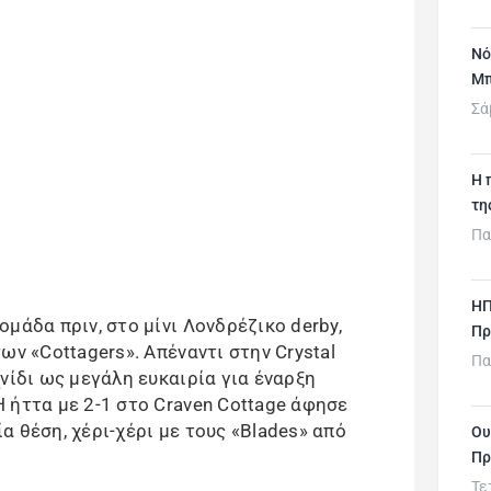
Νό
Μπ
Σά
H 
τη
Πα
ΗΠ
μάδα πριν, στο μίνι Λονδρέζικο derby,
Πρ
ων «Cottagers». Απέναντι στην Crystal
Πα
νίδι ως μεγάλη ευκαιρία για έναρξη
 ήττα με 2-1 στο Craven Cottage άφησε
 θέση, χέρι-χέρι με τους «Blades» από
Ου
Πρ
Τε