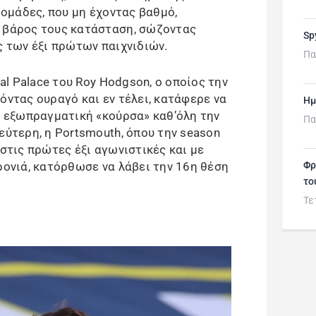
ι ομάδες, που μη έχοντας βαθμό,
ς βάρος τους κατάσταση, σώζοντας
Sp
ς των έξι πρώτων παιχνιδιών.
Πα
tal Palace του Roy Hodgson, ο οποίος την
όντας ουραγό και εν τέλει, κατάφερε να
Ημ
ία εξωπραγματική «κούρσα» καθ’όλη την
Πα
εύτερη, η Portsmouth, όπου την season
 στις πρώτες έξι αγωνιστικές και με
ρονιά, κατόρθωσε να λάβει την 16η θέση
Φρ
το
Τε