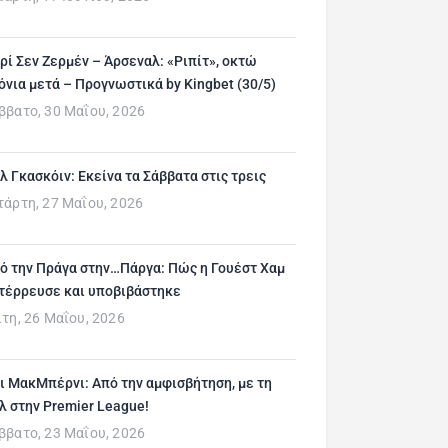
ρί Σεν Ζερμέν – Άρσεναλ: «Ριπίτ», οκτώ
όνια μετά – Προγνωστικά by Kingbet (30/5)
ββατο, 30 Μαΐου, 2026
λ Γκασκόιν: Εκείνα τα Σάββατα στις τρεις
τάρτη, 27 Μαΐου, 2026
ό την Πράγα στην…Πάργα: Πώς η Γουέστ Χαμ
τέρρευσε και υποβιβάστηκε
ίτη, 26 Μαΐου, 2026
ι ΜακΜπέρνι: Aπό την αμφισβήτηση, με τη
λ στην Premier League!
ββατο, 23 Μαΐου, 2026