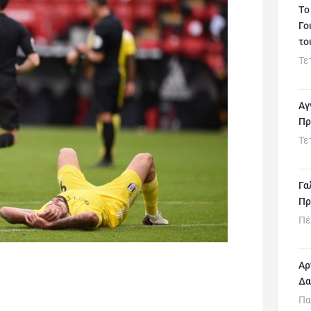
Το
Γο
το
Τε
Αγ
Πρ
Τε
Γα
Πρ
Πέ
Αρ
Δα
Πα