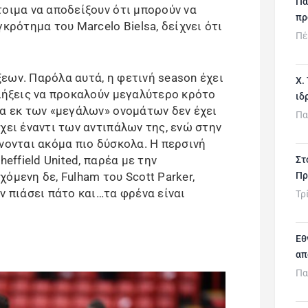
Πα
τοιμα να αποδείξουν ότι μπορούν να
πρ
κρότημα του Marcelo Bielsa, δείχνει ότι
Πέ
εων. Παρόλα αυτά, η φετινή season έχει
Χ.
πλήξεις να προκαλούν μεγαλύτερο κρότο
ιδ
ία εκ των «μεγάλων» ονομάτων δεν έχει
Πα
χει έναντι των αντιπάλων της, ενώ στην
νονται ακόμα πιο δύσκολα. Η περσινή
heffield United, παρέα με την
Στ
Πρ
όμενη δε, Fulham του Scott Parker,
ν πιάσει πάτο και…τα φρένα είναι
Τρ
Εθ
απ
Πα