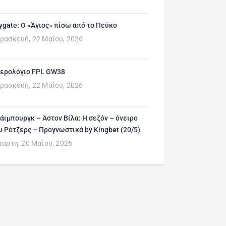
ygate: Ο «Άγιος» πίσω από το Πεύκο
ρασκευή, 22 Μαΐου, 2026
ερολόγιο FPL GW38
ρασκευή, 22 Μαΐου, 2026
άιμπουργκ – Άστον Βίλα: Η σεζόν – όνειρο
υ Ρότζερς – Προγνωστικά by Kingbet (20/5)
τάρτη, 20 Μαΐου, 2026