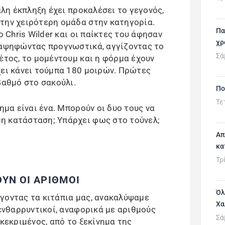
γάλη έκπληξη έχει προκαλέσει το γεγονός,
την χειρότερη ομάδα στην κατηγορία.
Πα
ο Chris Wilder και οι παίκτες του άφησαν
χρ
 αψηφώντας προγνωστικά, αγγίζοντας το
Σά
έτος, το μομέντουμ και η φόρμα έχουν
χει κάνει τούμπα 180 μοιρών. Πρώτες
βαθμό στο σακούλι.
Πο
Τε
ημα είναι ένα. Μπορούν οι δυο τους να
η κατάσταση; Υπάρχει φως στο τούνελ;
Απ
κα
Τρ
ΟΥΝ ΟΙ ΑΡΙΘΜΟΙ
Όλ
γοντας τα κιτάπια μας, ανακαλύψαμε
Χα
 ενθαρρυντικοί, αναφορικά με αριθμούς
Σά
γκεκριμένος, από το ξεκίνημα της