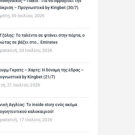
ναθηναϊκός – Πάκσι : Για να σφραγίσει την
όκριση – Προγνωστικά by Kingbet (30/7)
μπτη, 30 Ιουλίου, 2026
 Τζόλης: Το ταλέντο σε φτάνει στην πόρτα, ο
ρώτας σε βάζει στο… Emirates
ρασκευή, 24 Ιουλίου, 2026
ουρμ Γκρατς – Χαρτς: Η δύναμη της έδρας –
ογνωστικά by Kingbet (21/7)
ίτη, 21 Ιουλίου, 2026
νική Αγγλίας: Το inside story ενός ακόμα
ογοητευτικού καλοκαιριού!
ρασκευή, 17 Ιουλίου, 2026