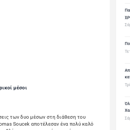
Πα
χρ
Σά
Πο
Τε
Απ
κα
Τρ
ρικοί μέσοι
Όλ
Χα
σεις των δυο μέσων στη διάθεση του
Σά
 Tomas Soucek αποτέλεσαν ένα πολύ καλό