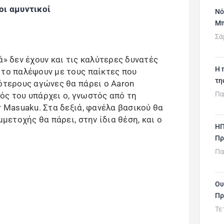
οι αμυντικοί
Νό
Μπ
Σά
ά» δεν έχουν και τις καλύτερες δυνατές
H 
 το παλέψουν με τους παίκτες που
τη
σότερους αγώνες θα πάρει ο Aaron
Πα
ός του υπάρχει ο, γνωστός από τη
r Masuaku. Στα δεξιά, φανέλα βασικού θα
μμετοχής θα πάρει, στην ίδια θέση, και ο
ΗΠ
Πρ
Πα
Ου
Πρ
Τε