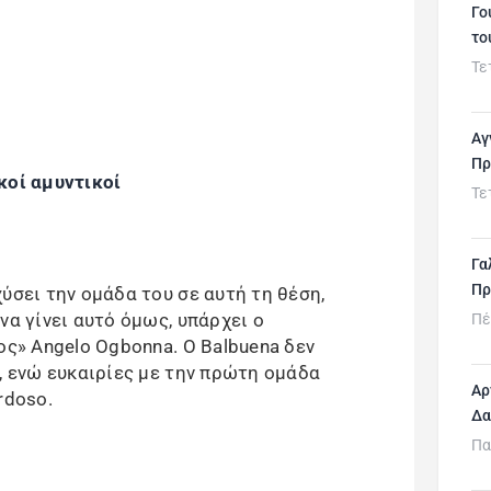
Γο
το
Τε
Αγ
Πρ
κοί αμυντικοί
Τε
Γα
Πρ
ύσει την ομάδα του σε αυτή τη θέση,
να γίνει αυτό όμως, υπάρχει ο
Πέ
ος» Angelo Ogbonna. Ο Balbuena δεν
, ενώ ευκαιρίες με την πρώτη ομάδα
Αρ
rdoso.
Δα
Πα