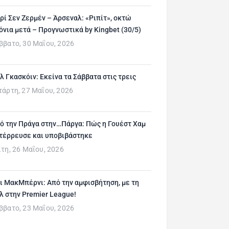
ρί Σεν Ζερμέν – Άρσεναλ: «Ριπίτ», οκτώ
όνια μετά – Προγνωστικά by Kingbet (30/5)
ββατο, 30 Μαΐου, 2026
λ Γκασκόιν: Εκείνα τα Σάββατα στις τρεις
τάρτη, 27 Μαΐου, 2026
ό την Πράγα στην…Πάργα: Πώς η Γουέστ Χαμ
τέρρευσε και υποβιβάστηκε
ίτη, 26 Μαΐου, 2026
ι ΜακΜπέρνι: Aπό την αμφισβήτηση, με τη
λ στην Premier League!
ββατο, 23 Μαΐου, 2026