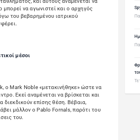
ταθλήματος, και αυτούς αναμένεται να
Sp
ο μπορεί να αγωνιστεί και ο αρχηγός
λόγω του βεβαρημένου ιατρικού
Πα
σφέρει.
Ημ
Πα
τικοί μέσοι
Φρ
το
Τε
k, ο Mark Noble «μετακινήθηκε» ώστε να
έντρο. Εκεί αναμένεται να βρίσκεται και
 να διεκδικούν επίσης θέση. Βέβαια,
βει μάλλον ο Pablo Fornals, παρότι του
σεις του.