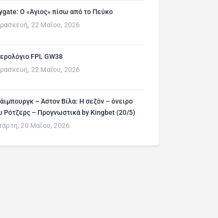
ygate: Ο «Άγιος» πίσω από το Πεύκο
ρασκευή, 22 Μαΐου, 2026
ερολόγιο FPL GW38
ρασκευή, 22 Μαΐου, 2026
άιμπουργκ – Άστον Βίλα: Η σεζόν – όνειρο
υ Ρότζερς – Προγνωστικά by Kingbet (20/5)
τάρτη, 20 Μαΐου, 2026