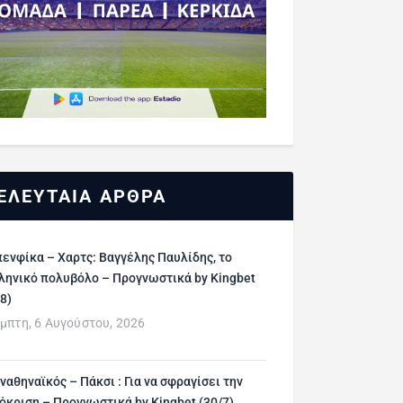
ΕΛΕΥΤΑΙΑ ΑΡΘΡΑ
ενφίκα – Χαρτς: Βαγγέλης Παυλίδης, το
ληνικό πολυβόλο – Προγνωστικά by Kingbet
/8)
μπτη, 6 Αυγούστου, 2026
ναθηναϊκός – Πάκσι : Για να σφραγίσει την
όκριση – Προγνωστικά by Kingbet (30/7)