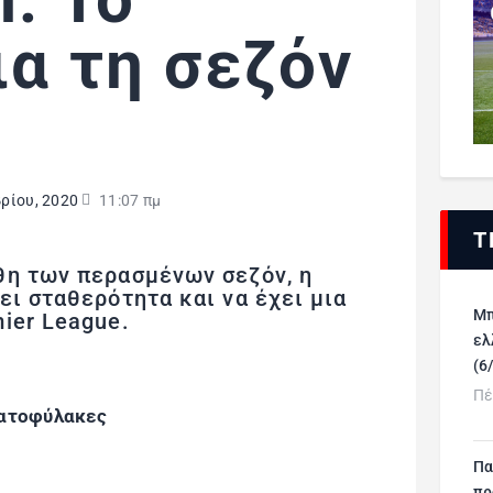
ια τη σεζόν
ρίου, 2020
11:07 πμ
Τ
θη των περασμένων σεζόν, η
ει σταθερότητα και να έχει μια
Μπ
ier League.
ελ
(6
Πέ
ατοφύλακες
Πα
πρ