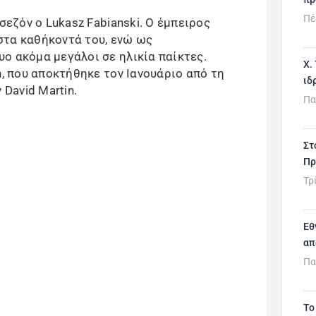
Πέ
σεζόν ο Lukasz Fabianski. Ο έμπειρος
στα καθήκοντά του, ενώ ως
ο ακόμα μεγάλοι σε ηλικία παίκτες.
Χ.
h, που αποκτήθηκε τον Ιανουάριο από τη
ιδ
 David Martin.
Πα
Στ
Πρ
Τρ
Εθ
απ
Πα
Το