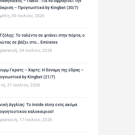
ναθηναϊκός – Πάκσι : Για να σφραγίσει την
όκριση – Προγνωστικά by Kingbet (30/7)
μπτη, 30 Ιουλίου, 2026
 Τζόλης: Το ταλέντο σε φτάνει στην πόρτα, ο
ρώτας σε βάζει στο… Emirates
ρασκευή, 24 Ιουλίου, 2026
ουρμ Γκρατς – Χαρτς: Η δύναμη της έδρας –
ογνωστικά by Kingbet (21/7)
ίτη, 21 Ιουλίου, 2026
νική Αγγλίας: Το inside story ενός ακόμα
ογοητευτικού καλοκαιριού!
ρασκευή, 17 Ιουλίου, 2026