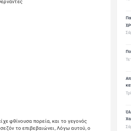
Πα
χρ
Σά
Πο
Τε
Απ
κα
Τρ
Όλ
Χα
ίχε φθίνουσα πορεία, και το γεγονός
Σά
σεζόν το επιβεβαιώνει, Λόγω αυτού, ο