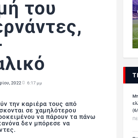
μή του
ρνάντες,
–
αλικό
Τ
ρίου, 2022
6:17 μμ
Μπ
ύν την καριέρα τους από
ελ
σκονται σε χαμηλότερου
(6
οκειμένου να πάρουν τα πάνω
Πέ
 κανόνα δεν μπόρεσε να
ντες.