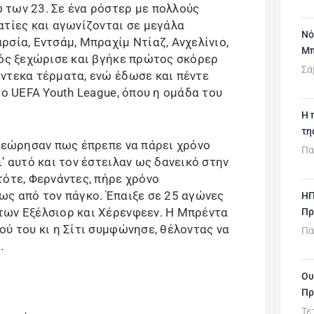
των 23. Σε ένα ρόστερ με πολλούς
ατίες και αγωνίζονται σε μεγάλα
Νό
σία, Εντσάμ, Μπραχίμ Ντίαζ, Ανχελίνιο,
Μπ
νός ξεχώρισε και βγήκε πρώτος σκόρερ
Σά
ντεκα τέρματα, ενώ έδωσε και πέντε
το UEFA Youth League, όπου η ομάδα του
H 
τη
 θεώρησαν πως έπρεπε να πάρει χρόνο
Πα
’ αυτό και τον έστειλαν ως δανεικό στην
τότε, Φερνάντες, πήρε χρόνο
ως από τον πάγκο. Έπαιξε σε 25 αγώνες
ΗΠ
των Εξέλσιορ και Χέρενφεεν. Η Μπρέντα
Πρ
ύ του κι η Σίτι συμφώνησε, θέλοντας να
Πα
.
Ου
Πρ
Τε