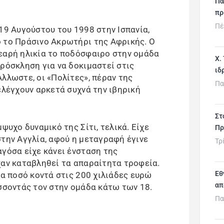
Πα
πρ
Πέ
19 Αυγούστου του 1998 στην Ισπανία,
 το Πράσινο Ακρωτήρι της Αφρικής. O
εαρή ηλικία το ποδόσφαιρο στην ομάδα
Χ.
πρόσκληση για να δοκιμαστεί στις
ιδ
λλωστε, οι «Πολίτες», πέραν της
Πα
ελέγχουν αρκετά συχνά την ιβηρική
Στ
ψυχο δυναμικό της Σίτι, τελικά. Είχε
Πρ
στην Αγγλία, αφού η μεταγραφή έγινε
Τρ
αγόσα είχε κάνει ένσταση της
χαν καταβληθεί τα απαραίτητα τροφεία.
Εθ
να ποσό κοντά στις 200 χιλιάδες ευρώ
απ
άσσοντάς τον στην ομάδα κάτω των 18.
Πα