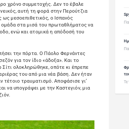
ρο χρόνο συμμετοχής. Δεν το έβαλε
ανεικός, αυτή τη φορά στην Περούτζια
Sp
ς ως μεσοεπιθετικός, ο Ισπανός
Πα
ην ομάδα στα μισά του πρωταθλήματος να
νοδο, ενώ και ατομικά η απόδοσή του
Ημ
Πα
υπήσει την πόρτα. Ο Πάολο Φερνάντες
εζόν για τον ίδιο «άδοξα». Και το
 Σίτι ολοκληρώθηκε, οπότε κι έπρεπε
Φρ
αριέρας του από μια νέα βάση. Δεν ήταν
το
ν τέτοιο τραυματισμό. Αποφάσισε γι’
Τε
και να υπογράψει με την Καστεγιόν, μια
ζιόν.