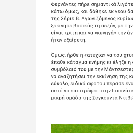
Φερνάντες πήρε σημαντικά λιγότε
κάτω όμως, και δόθηκε εκ νέου δ
της Σέριε Β. Αγωνιζόμενος κυρίω
ξεκίνησε βασικός τη σεζόν, με τ
είναι τρίτη και να «κυνηγά» την ά
ήταν εξαίρετη.
Όμως, ήρθε η «ατυχία» να του χτ
έπαθε κάταγμα κνήμης κι έληξε η σ
συμβόλαιό του με την Μάντσεστερ
να αναζητήσει την εκκίνηση της κ
εύκολο, ειδικά αφότου πέρασε ένα
αυτό να επιστρέψει στην Ισπανία 
μικρή ομάδα της Σεγκούντα Ντιβι