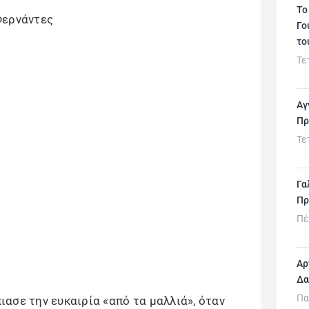
Το
Γο
το
Τε
Αγ
Πρ
Τε
Γα
Πρ
Πέ
Αρ
Δα
Πα
ασε την ευκαιρία «από τα μαλλιά», όταν