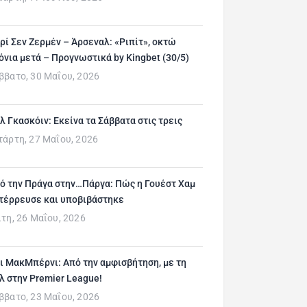
ρί Σεν Ζερμέν – Άρσεναλ: «Ριπίτ», οκτώ
όνια μετά – Προγνωστικά by Kingbet (30/5)
ββατο, 30 Μαΐου, 2026
λ Γκασκόιν: Εκείνα τα Σάββατα στις τρεις
τάρτη, 27 Μαΐου, 2026
ό την Πράγα στην…Πάργα: Πώς η Γουέστ Χαμ
τέρρευσε και υποβιβάστηκε
ίτη, 26 Μαΐου, 2026
ι ΜακΜπέρνι: Aπό την αμφισβήτηση, με τη
λ στην Premier League!
ββατο, 23 Μαΐου, 2026