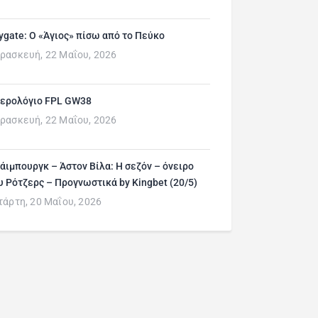
ygate: Ο «Άγιος» πίσω από το Πεύκο
ρασκευή, 22 Μαΐου, 2026
ερολόγιο FPL GW38
ρασκευή, 22 Μαΐου, 2026
άιμπουργκ – Άστον Βίλα: Η σεζόν – όνειρο
υ Ρότζερς – Προγνωστικά by Kingbet (20/5)
τάρτη, 20 Μαΐου, 2026