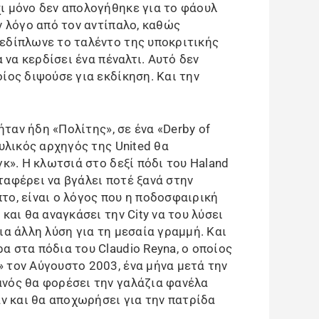
ι μόνο δεν απολογήθηκε για το φάουλ
ν λόγο από τον αντίπαλο, καθώς
εδίπλωνε το ταλέντο της υποκριτικής
α να κερδίσει ένα πέναλτι. Αυτό δεν
ίος διψούσε για εκδίκηση. Και την
 ήταν ήδη «Πολίτης», σε ένα «Derby of
ρυλικός αρχηγός της United θα
γκ». Η κλωτσιά στο δεξί πόδι του Haland
καταφέρει να βγάλει ποτέ ξανά στην
το, είναι ο λόγος που η ποδοσφαιρική
και θα αναγκάσει την City να του λύσει
ια άλλη λύση για τη μεσαία γραμμή. Και
 στα πόδια του Claudio Reyna, o οποίος
 τον Αύγουστο 2003, ένα μήνα μετά την
νός θα φορέσει την γαλάζια φανέλα
αν και θα αποχωρήσει για την πατρίδα