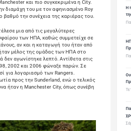
anchester και πιο συγκεκριμένα η City.
H 
την διαμάχη του με τον αφηνιασμένο Roy
τη
ο βαθμό την συνέχεια της καριέρας του.
Πα
τέλεσε μια από τις μεγαλύτερες
φαίρου των ΗΠΑ, καθώς συμμετείχε σε
ΗΠ
άνους, αν και η καταγωγή του ήταν από
Πρ
 ήταν μέλος της ομάδας των ΗΠΑ στο
Πα
ά δεν αγωνίστηκε λεπτό. Αντίθετα στις
98, 2002 και 2006 φώναξε παρών. Σε
σί για λογαριασμό των Rangers.
Ου
τία προς την Sunderland, ενώ ο τελικός
Πρ
να ήταν η Manchester City, όπως συνέβη
Τε
Πα
χρ
Σά