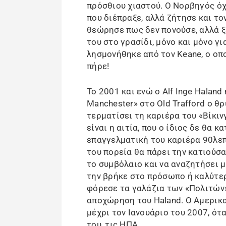
πρόσθιου χιαστού. Ο Νορβηγός όχ
που διέπραξε, αλλά ζήτησε και το
θεώρησε πως δεν πονούσε, αλλά ξ
του στο γρασίδι, μόνο και μόνο γι
λησμονήθηκε από τον Keane, ο οπο
πήρε!
Το 2001 και ενώ ο Alf Inge Haland
Manchester» στο Old Trafford ο θ
τερματίσει τη καριέρα του «Βίκιν
είναι η αιτία, που ο ίδιος δε θα 
επαγγελματική του καριέρα 90λεπ
του πορεία θα πάρει την κατιούσα 
το συμβόλαιο και να αναζητήσει μ
την βρήκε στο πρόσωπο ή καλύτερα
φόρεσε τα γαλάζια των «Πολιτών»
αποχώρηση του Haland. Ο Αμερικα
μέχρι τον Ιανουάριο του 2007, ότ
του, τις ΗΠΑ.