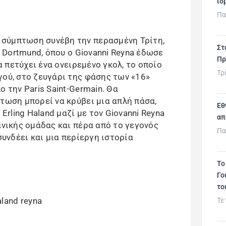
ιδ
Πα
σύμπτωση συνέβη την περασμένη Τρίτη,
Στ
a Dortmund, όπου ο Giovanni Reyna έδωσε
Πρ
να πετύχει ένα ονειρεμένο γκολ, το οποίο
Τρ
γού, στο ζευγάρι της φάσης των «16»
 την Paris Saint-Germain. Θα
πτωση μπορεί να κρύβει μια απλή πάσα,
Εθ
 Erling Haland μαζί με τον Giovanni Reyna
απ
ανικής ομάδας και πέρα από το γεγονός
Πα
συνδέει και μια περίεργη ιστορία
Το
Γο
το
Τε