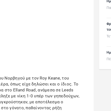
Ημ
Πα
Φρ
το
Τε
Ημ
Πέ
υ Νορβηγού με τον Roy Keane, του
έρα, όπως είχε δηλώσει και ο ίδιος. Το
α στο Elland Road, ανάμεσα σε Leeds
 έληξε με νίκη 1-0 υπέρ των γηπεδούχων,
υγκρούστηκαν, με αποτέλεσμα ο
 στο γόνατο, παθαίνοντας ρήξη