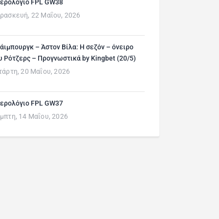
ερολόγιο FPL GW38
ρασκευή, 22 Μαΐου, 2026
άιμπουργκ – Άστον Βίλα: Η σεζόν – όνειρο
υ Ρότζερς – Προγνωστικά by Kingbet (20/5)
τάρτη, 20 Μαΐου, 2026
ερολόγιο FPL GW37
μπτη, 14 Μαΐου, 2026