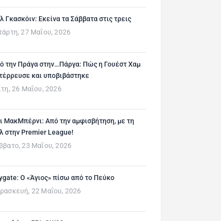
λ Γκασκόιν: Εκείνα τα Σάββατα στις τρεις
τάρτη, 27 Μαΐου, 2026
ό την Πράγα στην…Πάργα: Πώς η Γουέστ Χαμ
τέρρευσε και υποβιβάστηκε
ίτη, 26 Μαΐου, 2026
ι ΜακΜπέρνι: Aπό την αμφισβήτηση, με τη
λ στην Premier League!
ββατο, 23 Μαΐου, 2026
ygate: Ο «Άγιος» πίσω από το Πεύκο
ρασκευή, 22 Μαΐου, 2026