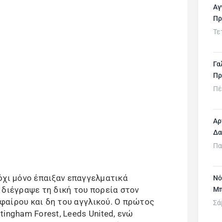
Αγ
Πρ
Τε
Γα
Πρ
Πέ
Αρ
Δα
Πα
, όχι μόνο έπαιξαν επαγγελματικά
Νό
 διέγραψε τη δική του πορεία στον
Μπ
αίρου και δη του αγγλικού. Ο πρώτος
Σά
ingham Forest, Leeds United, ενώ