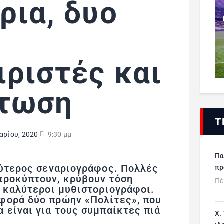
ρια, δυο
ριστές και
πτωση
Τ
αρίου, 2020
9:30 μμ
Πα
λύτερος σεναριογράφος. Πολλές
πρ
προκύπτουν, κρύβουν τόση
Πέ
ι καλύτεροι μυθιστοριογράφοι.
φορά δύο πρώην «Πολίτες», που
 είναι για τους συμπαίκτες πιά
Χ.