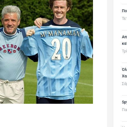
Πο
Τε
Απ
κα
Τρ
Όλ
Χα
Σά
Sp
Πα