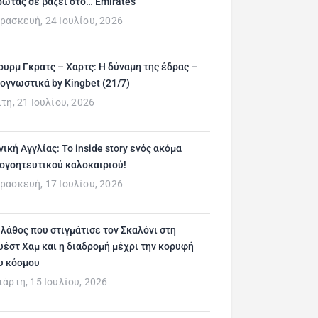
ρώτας σε βάζει στο… Emirates
ρασκευή, 24 Ιουλίου, 2026
ουρμ Γκρατς – Χαρτς: Η δύναμη της έδρας –
ογνωστικά by Kingbet (21/7)
ίτη, 21 Ιουλίου, 2026
νική Αγγλίας: Το inside story ενός ακόμα
ογοητευτικού καλοκαιριού!
ρασκευή, 17 Ιουλίου, 2026
 λάθος που στιγμάτισε τον Σκαλόνι στη
υέστ Χαμ και η διαδρομή μέχρι την κορυφή
υ κόσμου
τάρτη, 15 Ιουλίου, 2026