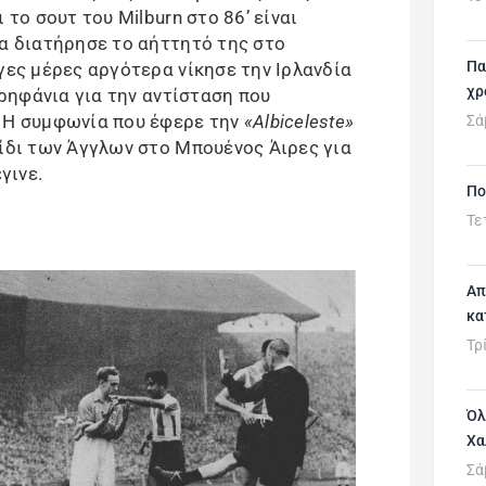
 το σουτ του Milburn στο 86’ είναι
ία διατήρησε το αήττητό της στο
Πα
γες μέρες αργότερα νίκησε την Ιρλανδία
χρ
ερηφάνια για την αντίσταση που
. Η συμφωνία που έφερε την
«Albiceleste»
Σά
ξίδι των Άγγλων στο Μπουένος Άιρες για
γινε.
Πο
Τε
Απ
κα
Τρ
Όλ
Χα
Σά