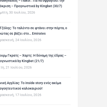
ναθηναϊκός – Πάκσι : Για να σφραγίσει την
όκριση – Προγνωστικά by Kingbet (30/7)
μπτη, 30 Ιουλίου, 2026
 Τζόλης: Το ταλέντο σε φτάνει στην πόρτα, ο
ρώτας σε βάζει στο… Emirates
ρασκευή, 24 Ιουλίου, 2026
ουρμ Γκρατς – Χαρτς: Η δύναμη της έδρας –
ογνωστικά by Kingbet (21/7)
ίτη, 21 Ιουλίου, 2026
νική Αγγλίας: Το inside story ενός ακόμα
ογοητευτικού καλοκαιριού!
ρασκευή, 17 Ιουλίου, 2026