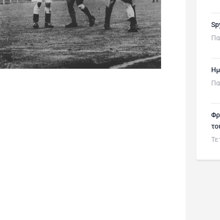
Sp
Πα
Ημ
Πα
Φρ
το
Τε