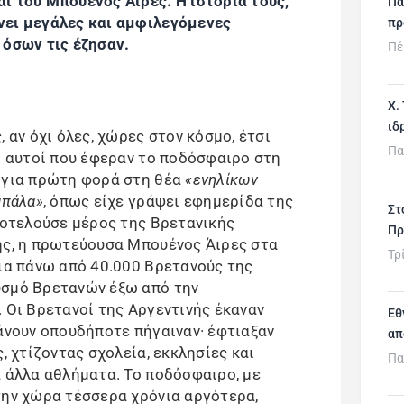
ι του Μπουένος Άιρες. Η ιστορία τους,
Πα
νει μεγάλες και αμφιλεγόμενες
πρ
 όσων τις έζησαν.
Πέ
Χ.
ιδ
 αν όχι όλες, χώρες στον κόσμο, έτσι
Πα
οι αυτοί που έφεραν το ποδόσφαιρο στη
ς για πρώτη φορά στη θέα
«ενηλίκων
μπάλα»
, όπως είχε γράψει εφημερίδα της
Στ
αποτελούσε μέρος της Βρετανικής
Πρ
ής, η πρωτεύουσα Μπουένος Άιρες στα
Τρ
για πάνω από 40.000 Βρετανούς της
υσμό Βρετανών έξω από την
 Οι Βρετανοί της Αργεντινής έκαναν
Εθ
κάνουν οπουδήποτε πήγαιναν
· έφτιαξαν
απ
, χτίζοντας σχολεία, εκκλησίες και
Πα
α άλλα αθλήματα. Το ποδόσφαιρο, με
την χώρα τέσσερα χρόνια αργότερα,