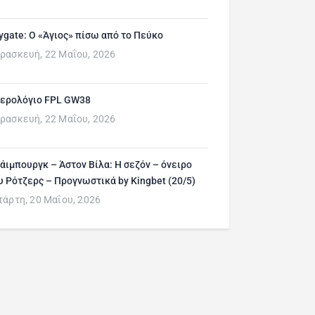
ygate: Ο «Άγιος» πίσω από το Πεύκο
ρασκευή, 22 Μαΐου, 2026
ερολόγιο FPL GW38
ρασκευή, 22 Μαΐου, 2026
άιμπουργκ – Άστον Βίλα: Η σεζόν – όνειρο
υ Ρότζερς – Προγνωστικά by Kingbet (20/5)
τάρτη, 20 Μαΐου, 2026