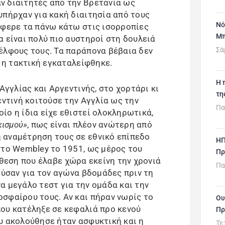
ν διαιτητές από την Βρετανία ως
υπήρχαν για κακή διαιτησία από τους
Νό
έφερε τα πάνω κάτω στις ισορροπίες
Μπ
 είναι πολύ πιο αυστηροί στη δουλειά
έλφους τους. Τα παράπονα βέβαια δεν
Σά
α η τακτική εγκαταλείφθηκε.
H 
Αγγλίας και Αργεντινής, στο χορτάρι κι
τη
εντινή κοιτούσε την Αγγλία ως την
Πα
ίο η ίδια είχε εθιστεί ολοκληρωτικά,
κισμού»
, πως είναι πλέον ανώτερη από
 αναμέτρηση τους σε εθνικό επίπεδο
ΗΠ
στο Wembley το 1951, ως μέρος του
Πρ
κθεση που έλαβε χώρα εκείνη την χρονιά
Πα
ούσαν για τον αγώνα βδομάδες πριν τη
α μεγάλο τεστ για την ομάδα και την
σφαίρου τους. Αν και πήραν νωρίς το
Ου
ου κατέληξε σε κεφαλιά προ κενού
Πρ
υ ακολούθησε ήταν ασφυκτική και η
Τε