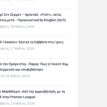
ρί Σεν Ζερμέν – Άρσεναλ: «Ριπίτ», οκτώ
όνια μετά – Προγνωστικά by Kingbet (30/5)
ββατο, 30 Μαΐου, 2026
λ Γκασκόιν: Εκείνα τα Σάββατα στις τρεις
τάρτη, 27 Μαΐου, 2026
ό την Πράγα στην…Πάργα: Πώς η Γουέστ Χαμ
τέρρευσε και υποβιβάστηκε
ίτη, 26 Μαΐου, 2026
ι ΜακΜπέρνι: Aπό την αμφισβήτηση, με τη
λ στην Premier League!
ββατο, 23 Μαΐου, 2026