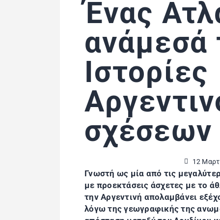
Ένας Ατλ
ανάμεσά 
Ιστορίες
Αργεντιν
σχέσεων
12 Μαρτ
Γνωστή ως μία από τις μεγαλύτερ
με προεκτάσεις άσχετες με το άθ
την Αργεντινή απολαμβάνει εξέχ
λόγω της γεωγραφικής της ανωμα