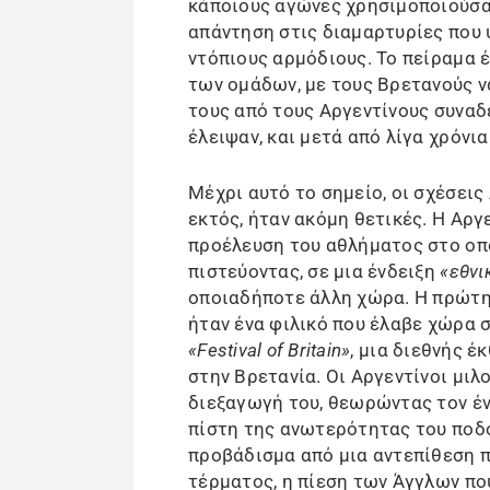
κάποιους αγώνες χρησιμοποιούσα
απάντηση στις διαμαρτυρίες που 
ντόπιους αρμόδιους. Το πείραμα 
των ομάδων, με τους Βρετανούς να
τους από τους Αργεντίνους συναδ
έλειψαν, και μετά από λίγα χρόνι
Μέχρι αυτό το σημείο, οι σχέσεις 
εκτός, ήταν ακόμη θετικές. Η Αργ
προέλευση του αθλήματος στο οπο
πιστεύοντας, σε μια ένδειξη
«εθνι
οποιαδήποτε άλλη χώρα. Η πρώτη
ήταν ένα φιλικό που έλαβε χώρα 
«Festival of Britain»
, μια διεθνής έ
στην Βρετανία. Οι Αργεντίνοι μιλ
διεξαγωγή του, θεωρώντας τον έν
πίστη της ανωτερότητας του ποδο
προβάδισμα από μια αντεπίθεση π
τέρματος, η πίεση των Άγγλων πο