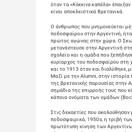
όταν τα
«Κόκκινα καπέλα»
έπαιξαν
είναι αποκλειστικά Βρετανικά.
Ο άνθρωπος που μνημονεύεται μέχ
ποδοσφαίρου στην Αργεντινή, ήτα
πρώτος αγώνας στην χώρα. Ο Σκω
μετανάστευσε στην Αργεντινή στη
σχολείο και η ομάδα που ξεπήδησε 
κυρίαρχος του ποδοσφαίρου στη 
και το 1913 όταν και διαλύθηκε,
Μαζί με την Alumni, στην ιστορία
της βρετανικής παρουσίας στην 
σημάδια της επιρροής τους που ε
κάποια ονόματα των ομάδων (Boca J
Στις δεκαετίες που ακολούθησαν 
ποδοσφαιρικά, 1950s, η τριβή τω
πρωτότυπη κίνηση των Αργεντίνων 