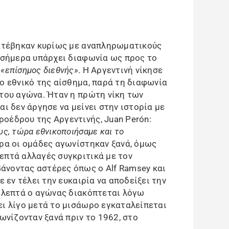
κατέβηκαν κυρίως με αναπληρωματικούς
ι σήμερα υπάρχει διαφωνία ως προς το
ν
«επίσημος διεθνής»
. Η Αργεντινή νίκησε
ο εθνικό της αίσθημα, παρά τη διαφωνία
 του αγώνα. Ήταν η πρώτη νίκη των
αι δεν άργησε να μείνει στην ιστορία με
οέδρου της Αργεντινής, Juan Perón:
ς, τώρα εθνικοποιήσαμε και το
ερα οι ομάδες αγωνίστηκαν ξανά, όμως
επτά αλλαγές συγκριτικά με τον
άνοντας αστέρες όπως ο Alf Ramsey και
ε εν τέλει την ευκαιρία να αποδείξει την
3 λεπτά ο αγώνας διακόπτεται λόγω
ει λίγο μετά το μισάωρο εγκαταλείπεται
γωνίζονταν ξανά πριν το 1962, στο