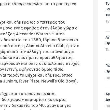
 με τα
«Άσπρα καπέλα»
, με τα ρόστερ να
Το
Γο
το
Τε
ρι και σήμερα ως ο πατέρας του
ν μόνο ένας έφηβος όταν έλαβε χώρα ο
τσέζος Alexander Watson Hutton
Αγ
ν δεκαετία του 1880, ίδρυσε Βρετανικό
Πρ
από αυτό, η Alumni Athletic Club, ήταν ο
Τε
χώρα από την αλλαγή του αιώνα μέχρι
 με δέκα κατακτήσεις πρωταθλήματος.
 περνούσαν και όλες οι υπόλοιπες πτυχές
Γα
Αργεντινή, αφήνοντας όμως πίσω
Πρ
ίναι παρόντα μέχρι και σήμερα, όπως
Πέ
uniors, River Plate, Newell’s Old Boys).
μέχρι και τα
«επαναστατικά»
,
Αρ
ν δύο χωρών περιορίστηκε σε μια
Δα
την δεκαετία του ‘40, όταν και για
Πα