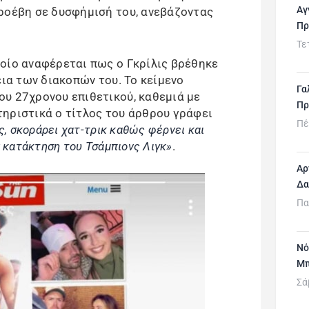
Αγ
ροέβη σε δυσφήμισή του, ανεβάζοντας
Πρ
Τε
οίο αναφέρεται πως ο Γκρίλις βρέθηκε
εια των διακοπών του. Το κείμενο
Γα
υ 27χρονου επιθετικού, καθεμιά με
Πρ
ηριστικά ο τίτλος του άρθρου γράφει
Πέ
ις, σκοράρει χατ-τρικ καθώς φέρνει και
ν κατάκτηση του Τσάμπιονς Λιγκ»
.
Αρ
Δα
Πα
Νό
Μπ
Σά