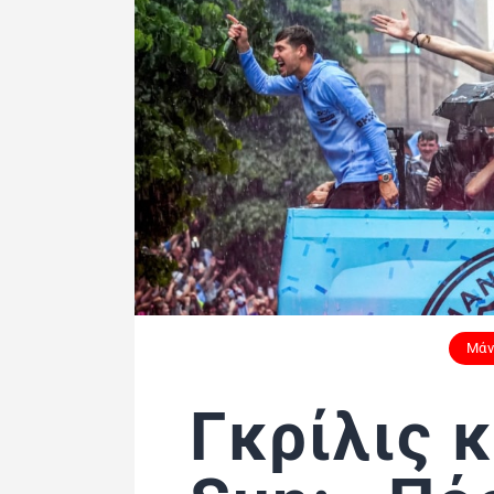
Μάν
Γκρίλις 