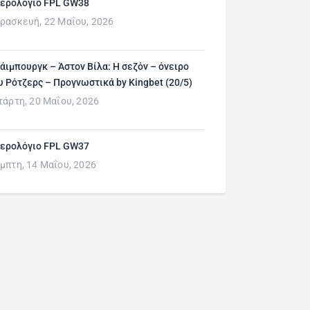
ερολόγιο FPL GW38
ρασκευή, 22 Μαΐου, 2026
άιμπουργκ – Άστον Βίλα: Η σεζόν – όνειρο
υ Ρότζερς – Προγνωστικά by Kingbet (20/5)
τάρτη, 20 Μαΐου, 2026
ερολόγιο FPL GW37
μπτη, 14 Μαΐου, 2026