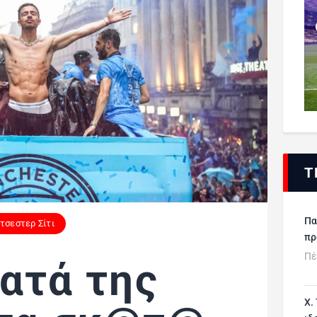
Τ
Πα
τσεστερ Σίτι
πρ
Πέ
κατά της
Χ.