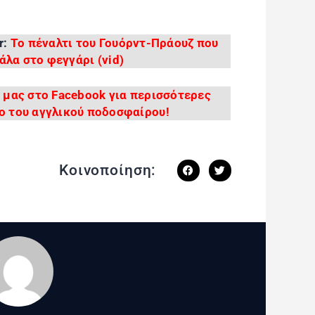
r:
Το πέναλτι του Γουόρντ-Πράουζ που
άλα στο φεγγάρι (vid)
 μας στο Facebook για περισσότερες
ο του αγγλικού ποδοσφαίρου!
Κοινοποίηση: