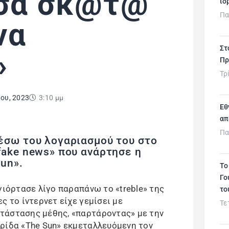
όσα σκ@τ@
ιδ
Πα
να
Στ
»
Πρ
Τρ
ίου, 2023
3:10 μμ
Εθ
απ
Πα
έσω του λογαριασμού του στο
fake news» που ανάρτησε η
un».
Το
Γο
γιόρτασε λίγο παραπάνω το «treble» της
το
ς το ίντερνετ είχε γεμίσει με
Τε
τάστασης μέθης, «παρτάροντας» με την
ρίδα «The Sun» εκμεταλλευόμενη τον