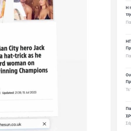
H 
τη
Πα
ΗΠ
Πρ
Πα
Ου
Πρ
Τε
Πα
χρ
Σά