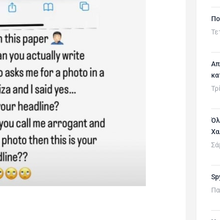
Πο
Τε
Απ
κα
Τρ
Όλ
Χα
Σά
Sp
Πα