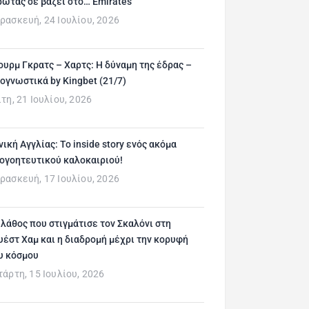
ρώτας σε βάζει στο… Emirates
ρασκευή, 24 Ιουλίου, 2026
ουρμ Γκρατς – Χαρτς: Η δύναμη της έδρας –
ογνωστικά by Kingbet (21/7)
ίτη, 21 Ιουλίου, 2026
νική Αγγλίας: Το inside story ενός ακόμα
ογοητευτικού καλοκαιριού!
ρασκευή, 17 Ιουλίου, 2026
 λάθος που στιγμάτισε τον Σκαλόνι στη
υέστ Χαμ και η διαδρομή μέχρι την κορυφή
υ κόσμου
τάρτη, 15 Ιουλίου, 2026