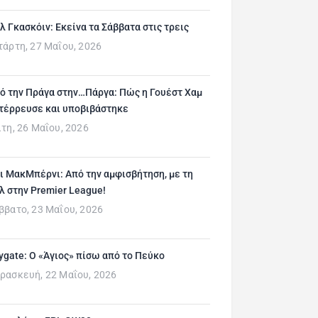
λ Γκασκόιν: Εκείνα τα Σάββατα στις τρεις
τάρτη, 27 Μαΐου, 2026
ό την Πράγα στην…Πάργα: Πώς η Γουέστ Χαμ
τέρρευσε και υποβιβάστηκε
ίτη, 26 Μαΐου, 2026
ι ΜακΜπέρνι: Aπό την αμφισβήτηση, με τη
λ στην Premier League!
ββατο, 23 Μαΐου, 2026
ygate: Ο «Άγιος» πίσω από το Πεύκο
ρασκευή, 22 Μαΐου, 2026