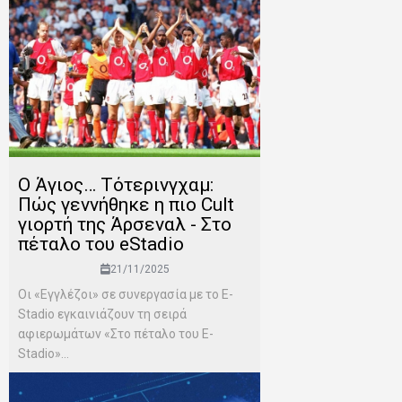
Ο Άγιος… Τότερινγχαμ:
Πώς γεννήθηκε η πιο Cult
γιορτή της Άρσεναλ - Στο
πέταλο του eStadio
21/11/2025
Οι «Εγγλέζοι» σε συνεργασία με το E-
Stadio εγκαινιάζουν τη σειρά
αφιερωμάτων «Στο πέταλο του E-
Stadio»...