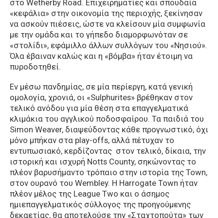
στο Wetherby Road. Επιχειρηματίες και σπουδαία
«κεφάλια» στην οικονομία της περιοχής, ξεκίνησαν
να ασκούν πιέσεις, ώστε να κλείσουν μία συμφωνία
με την ομάδα και το γήπεδο διαμορφωνόταν σε
«στολίδι», εφάμιλλο άλλων συλλόγων του «Νησιού».
Όλα έβαιναν καλώς και η «βόμβα» ήταν έτοιμη να
πυροδοτηθεί.
Εν μέσω πανδημίας, σε μία περίεργη, κατά γενική
ομολογία, χρονιά, οι «Sulphurites» βρέθηκαν στον
τελικό ανόδου για μία θέση στα επαγγελματικά
κλιμάκια του αγγλικού ποδοσφαίρου. Τα παιδιά του
Simon Weaver, διαψεύδοντας κάθε προγνωστικό, όχι
μόνο μπήκαν στα play-offs, αλλά πέτυχαν το
εντυπωσιακό, κερδίζοντας στον τελικό, δίκαια, την
ιστορική και ισχυρή Notts County, σηκώνοντας το
πλέον βαρυσήμαντο τρόπαιο στην ιστορία της Town,
στον ουρανό του Wembley. Η Harrogate Town ήταν
πλέον μέλος της League Two και ο άσημος
ημιεπαγγελματικός σύλλογος της προηγούμενης
δεκαετίας, θα αποτελούσε την «Σταχτοπούτα» των