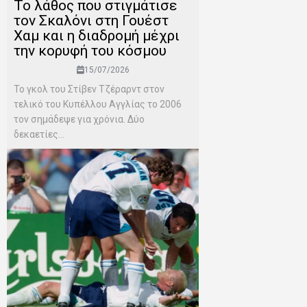
Το λάθος που στιγμάτισε
τον Σκαλόνι στη Γουέστ
Χαμ και η διαδρομή μέχρι
την κορυφή του κόσμου
15/07/2026
Το γκολ του Στίβεν Τζέραρντ στον
τελικό του Κυπέλλου Αγγλίας το 2006
τον σημάδεψε για χρόνια. Δύο
δεκαετίες...