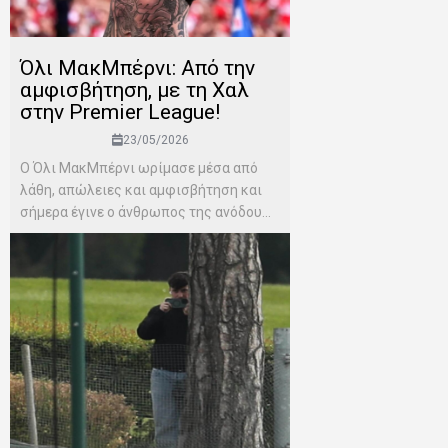
Όλι ΜακΜπέρνι: Aπό την
αμφισβήτηση, με τη Χαλ
στην Premier League!
23/05/2026
Ο Όλι ΜακΜπέρνι ωρίμασε μέσα από
λάθη, απώλειες και αμφισβήτηση και
σήμερα έγινε ο άνθρωπος της ανόδου...