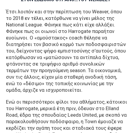
Έτσι λοιπόν και στην περίπτωση του Weaver, όπου
το 2018 εν τέλει, κατόρθωνε να γίνει μέλος της
National League. Φάνηκε πως κάτι είχε αλλάξει.
Φάνηκε πως οι οιωνοί στο Harrogate παραήταν
ευοίωνοι. Ο «αμούστακος» coach θέλησε να
διατηρήσει τον βασικό κορμό των ποδοσφαιριστών
του, δείχνοντας ψήφο εμπιστοσύνης σ’αυτούς, όπου
κατόρθωσαν να «ματώσουν» τα αντίπαλα δίχτυα,
φτάνοντας σε τριψήφιο αριθμό συνολικών
τερμάτων την προηγούμενη season. Τα οικονομικά,
συν τις άλλοις, είχαν μία σταθερή ανοδική τάση,
ενώ το «δέσιμο» της τοπικής κοινωνίας με την
ομάδα, άρχιζε να ισχυροποιείται.
Ενώ οι περισσότεροι φίλοι του αθλήματος, κάτοικοι
του Harrogate, μερικά έτη πριν, όδευαν στο Elland
Road, έδρα της σπουδαίας Leeds United, με σκοπό να
παρακολουθήσουν ποδόσφαιρο, η Town έμοιαζε να
κερδίζει την αγάπη τους και σταδιακά τους έφερε