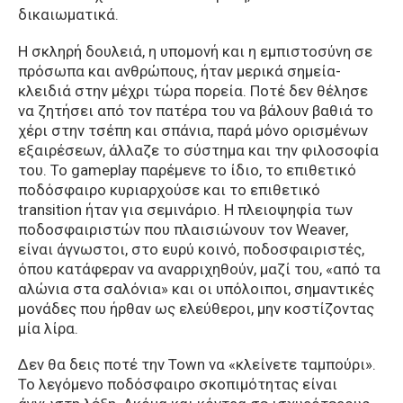
δικαιωματικά.
Η σκληρή δουλειά, η υπομονή και η εμπιστοσύνη σε
πρόσωπα και ανθρώπους, ήταν μερικά σημεία-
κλειδιά στην μέχρι τώρα πορεία. Ποτέ δεν θέλησε
να ζητήσει από τον πατέρα του να βάλουν βαθιά το
χέρι στην τσέπη και σπάνια, παρά μόνο ορισμένων
εξαιρέσεων, άλλαζε το σύστημα και την φιλοσοφία
του. Το gameplay παρέμενε το ίδιο, το επιθετικό
ποδόσφαιρο κυριαρχούσε και το επιθετικό
transition ήταν για σεμινάριο. Η πλειοψηφία των
ποδοσφαιριστών που πλαισιώνουν τον Weaver,
είναι άγνωστοι, στο ευρύ κοινό, ποδοσφαιριστές,
όπου κατάφεραν να αναρριχηθούν, μαζί του, «από τα
αλώνια στα σαλόνια» και οι υπόλοιποι, σημαντικές
μονάδες που ήρθαν ως ελεύθεροι, μην κοστίζοντας
μία λίρα.
Δεν θα δεις ποτέ την Town να «κλείνετε ταμπούρι».
Το λεγόμενο ποδόσφαιρο σκοπιμότητας είναι