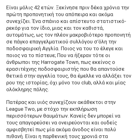
Είναι μόλις 42 ετών. Ξεκίνησε πριν δέκα χρόνια την
πρώτη προπονητική του απόπειρα και ακόμα
συνεχίζει. Ένα σπάνιο και απίστευτο στατιστικό-
ρεκόρ για τον ίδιο, μιας και τον καθιστά,
αυτομάτως, ως τον πλέον μακροβιότερο προπονητή
σε πάγκο επαγγελματικού συλλόγου σ’όλη την
ποδοσφαιρική Αγγλία. Ποιος να του το έλεγε και
ποιος να το πίστευε; Που να ήξεραν τότε οι
άνθρωποι της Harrogate Town, πως εκείνος ο
ερασιτέχνης ποδοσφαιριστής που θα απαντούσε
θετικά στην αγγελία τους, θα έμελλε να αλλάξει τον
ρου της ιστορίας, όχι μόνο του club, αλλά και μίας
ολόκληρης πόλης.
Πατέρας και υιός συνεχίζουν ακάθεκτοι στην
League Two, με στόχο την εκπλήρωση
περισσότερων θαυμάτων. Κανείς δεν μπορεί να
τους απαγορεύσει να ονειρεύονται και ουδείς
αμφισβητεί πως μία ακόμα άνοδος είναι πολύ
πιθανή. Είναι η παρθενική τους χρονιά στα