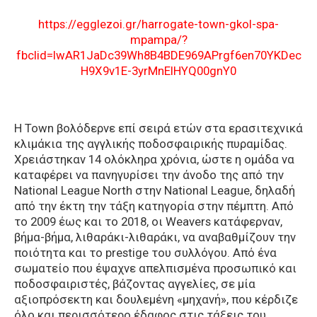
https://egglezoi.gr/harrogate-town-gkol-spa-
mpampa/?
fbclid=IwAR1JaDc39Wh8B4BDE969APrgf6en70YKDec
H9X9v1E-3yrMnElHYQ00gnY0
Η Town βολόδερνε επί σειρά ετών στα ερασιτεχνικά
κλιμάκια της αγγλικής ποδοσφαιρικής πυραμίδας.
Χρειάστηκαν 14 ολόκληρα χρόνια, ώστε η ομάδα να
καταφέρει να πανηγυρίσει την άνοδο της από την
National League North στην National League, δηλαδή
από την έκτη την τάξη κατηγορία στην πέμπτη. Από
το 2009 έως και το 2018, οι Weavers κατάφερναν,
βήμα-βήμα, λιθαράκι-λιθαράκι, να αναβαθμίζουν την
ποιότητα και το prestige του συλλόγου. Από ένα
σωματείο που έψαχνε απελπισμένα προσωπικό και
ποδοσφαιριστές, βάζοντας αγγελίες, σε μία
αξιοπρόσεκτη και δουλεμένη «μηχανή», που κέρδιζε
όλο και περισσότερο έδαφος στις τάξεις του