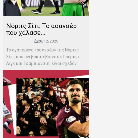
Νόριτς Σίτι: Το ασανσέρ
που χάλασε...
28/12/2025
Το αγαπημένο «ασανσέρ» της Νόριτς
Σίτι, που ανεβοκατέβαινε σε Πρέμιερ
Λιγκ και Τσάμπιονσιπ, είναι σχεδόν...