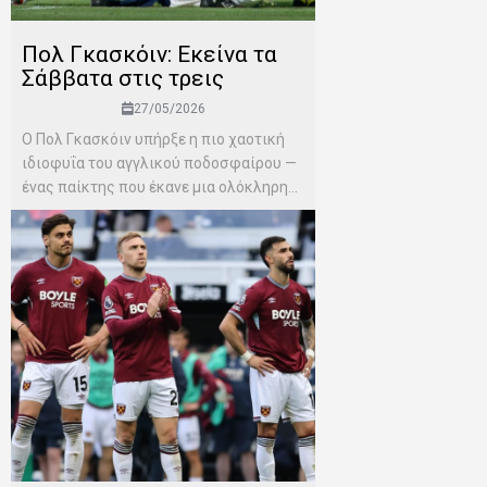
Πολ Γκασκόιν: Εκείνα τα
Σάββατα στις τρεις
27/05/2026
Ο Πολ Γκασκόιν υπήρξε η πιο χαοτική
ιδιοφυΐα του αγγλικού ποδοσφαίρου —
ένας παίκτης που έκανε μια ολόκληρη...