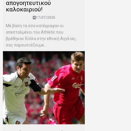
απογοητευτικού
καλοκαιριού!
17/07/2026
Mε βάση τα όσα κατέγραψαν οι
απεσταλμένοι του Αthletic που
βρέθηκαν δίπλα στην εθνική Αγγλίας,
σας παρουσιάζουμε...