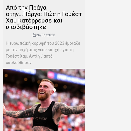
Από την Πράγα
στην...Πάργα: Πώς η Γουέστ
Χαμ κατέρρευσε και
υποβιβάστηκε
26/05/2026
Η ευρωπαϊκή κορυφή του 2023 έμοιαζε
με την αρχή μιας νέας εποχής για τη
Γουέστ Χαμ. Αντί γι’ αυτό,
ακολούθησαν...