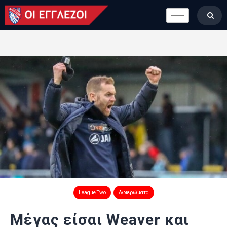
LONDON CALLING
ΚΑΤΗΓΟΡΙΕΣ
ΣΤΗΛΕΣ
ΒΑΘΜΟΛΟΓΙΕΣ
ΟΜΑΔΕΣ
ΠΟΙΟΙ ΕΙΜΑΣΤΕ
League Two
Αφιερώματα
Μέγας είσαι Weaver και