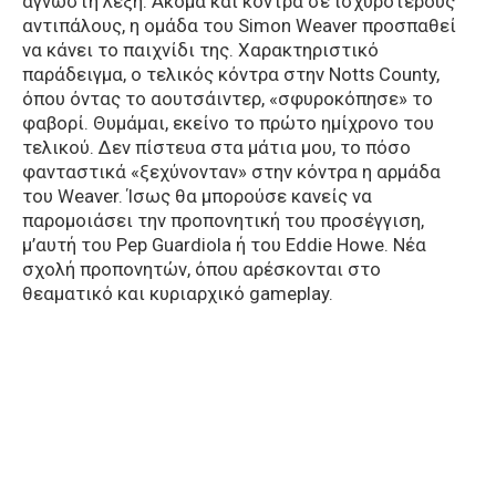
άγνωστη λέξη. Ακόμα και κόντρα σε ισχυρότερους
αντιπάλους, η ομάδα του Simon Weaver προσπαθεί
να κάνει το παιχνίδι της. Χαρακτηριστικό
παράδειγμα, ο τελικός κόντρα στην Notts County,
όπου όντας το αουτσάιντερ, «σφυροκόπησε» το
φαβορί. Θυμάμαι, εκείνο το πρώτο ημίχρονο του
τελικού. Δεν πίστευα στα μάτια μου, το πόσο
φανταστικά «ξεχύνονταν» στην κόντρα η αρμάδα
του Weaver. Ίσως θα μπορούσε κανείς να
παρομοιάσει την προπονητική του προσέγγιση,
μ’αυτή του Pep Guardiola ή του Eddie Howe. Νέα
σχολή προπονητών, όπου αρέσκονται στο
θεαματικό και κυριαρχικό gameplay.