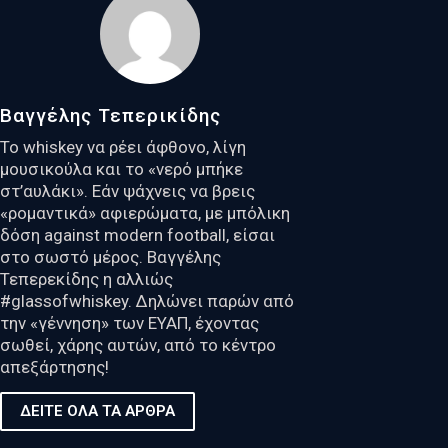
Βαγγέλης Τεπερικίδης
Το whiskey να ρέει άφθονο, λίγη
μουσικούλα και το «νερό μπήκε
στ’αυλάκι». Εάν ψάχνεις να βρεις
«ρομαντικά» αφιερώματα, με μπόλικη
δόση against modern football, είσαι
στο σωστό μέρος. Βαγγέλης
Τεπερεκίδης η αλλιώς
#glassofwhiskey. Δηλώνει παρών από
την «γέννηση» των ΕΥΑΠ, έχοντας
σωθεί, χάρης αυτών, από το κέντρο
απεξάρτησης!
ΔΕΙΤΕ ΟΛΑ ΤΑ ΑΡΘΡΑ