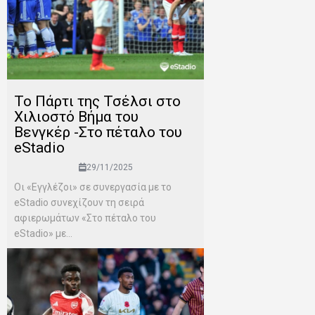
To Πάρτι της Τσέλσι στο
Χιλιοστό Βήμα του
Βενγκέρ -Στο πέταλο του
eStadio
29/11/2025
Οι «Εγγλέζοι» σε συνεργασία με το
eStadio συνεχίζουν τη σειρά
αφιερωμάτων «Στο πέταλο του
eStadio» με...