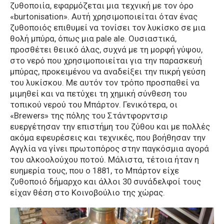
ζυθοποιία, εφαρμόζεται μια τεχνική με τον όρο
«burtonisation». Αυτή χρησιμοποιείται όταν ένας
ζυθοποιός επιθυμεί να τονίσει τον λυκίσκο σε μια
θολή μπύρα, όπως μια pale ale. Ουσιαστικά,
προσθέτει θειικό άλας, συχνά με τη μορφή γύψου,
στο νερό που χρησιμοποιείται για την παρασκευή
μπύρας, προκειμένου να αναδείξει την πικρή γεύση
του λυκίσκου. Με αυτόν τον τρόπο προσπαθεί να
μιμηθεί και να πετύχει τη χημική σύνθεση του
τοπικού νερού του Μπάρτον. Γενικότερα, οι
«Brewers» της πόλης του Στάντφορντσιρ
ευεργέτησαν την επιστήμη του ζύθου και με πολλές
ακόμα εφευρέσεις και τεχνικές, που βοήθησαν την
Αγγλία να γίνει πρωτοπόρος στην παγκόσμια αγορά
του αλκοολούχου ποτού. Μάλιστα, τέτοια ήταν η
ευημερία τους, που ο 1881, το Μπάρτον είχε
ζυθοποιό δήμαρχο και άλλοι 30 συνάδελφοί τους
είχαν θέση στο Κοινοβούλιο της χώρας.