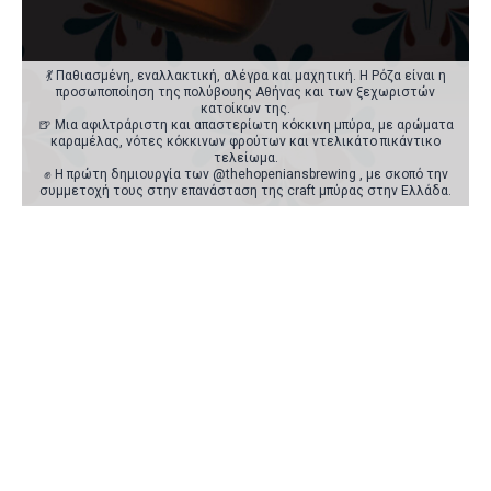
💃 Παθιασμένη, εναλλακτική, αλέγρα και μαχητική. Η Ρόζα είναι η
προσωποποίηση της πολύβουης Αθήνας και των ξεχωριστών
κατοίκων της.
🍺 Μια αφιλτράριστη και απαστερίωτη κόκκινη μπύρα, με αρώματα
καραμέλας, νότες κόκκινων φρούτων και ντελικάτο πικάντικο
τελείωμα.
✊ Η πρώτη δημιουργία των @thehopeniansbrewing , με σκοπό την
συμμετοχή τους στην επανάσταση της craft μπύρας στην Ελλάδα.