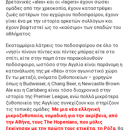
βρετανικές «ales» και οι «lagers» έχουν σώσει
ομάδες από την χρεοκοπία, έχουν καταστρέψει
ζωές αστέρων του εγχώριου ποδοσφαίρου, έχουν
γίνει ένα με την ιστορία αρκετών συλλόγων και
έχουν βαφτιστεί ως το «καύσιμο» των οπαδών του
αθλήματος.
Εκατομμύρια λάτρεις του ποδοσφαίρου σε όλο το
«νησί» πίνουν πίντες και πίντες μπύρας είτε στο
σπίτι, είτε στην παμπ όταν παρακολουθούν
ποδόσφαιρο, ωστόσο στην Αγγλία είναι παράνομη η
κατανάλωση της με «θέα» στον αγωνιστικό χώρο.
Εν τω μεταξύ, ονόματα ζυθοποιείων – χορηγών
όπως η Budweiser, η Chang Beer, η Newcastle Brown
Ale και η Carlsberg είναι τόσο διαχρονικά στην
ιστορία της Premier League, ενώ πολλά μικρότερα
ζυθοποιεία της Αγγλίας συνεχίζουν και στηρίζουν
τις τοπικές ομάδες.
Με μια νέα ελληνική
μικροζυθοποιία, νομαδική για την ακρίβεια, από
την Αθήνα, τους The Hopenians, που μόλις
ξεκίνησαν με την πρώτη τους ετικέτα, τη Ρόζα
, θα