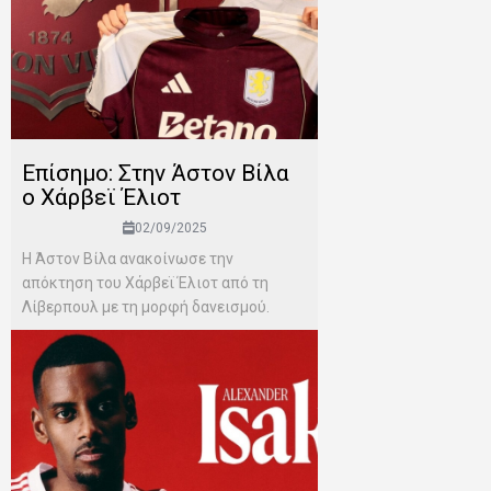
Επίσημο: Στην Άστον Βίλα
ο Χάρβεϊ Έλιοτ
02/09/2025
Η Άστον Βίλα ανακοίνωσε την
απόκτηση του Χάρβεϊ Έλιοτ από τη
Λίβερπουλ με τη μορφή δανεισμού.