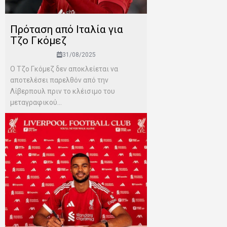
Πρόταση από Ιταλία για
Τζο Γκόμεζ
31/08/2025
Ο Τζο Γκόμεζ δεν αποκλείεται να
αποτελέσει παρελθόν από την
Λίβερπουλ πριν το κλέισιμο του
μεταγραφικού...