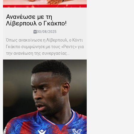
Ανανέωσε με τη
Λίβερπουλ ο Γκάκπο!
30/08/2025
Όπως ανακοίνωσε η Λίβερπουλ, ο Κόντι
Γκάκπο συμφώνησε με τους «Ρεντς» για
την ανανέωση της συνεργασίας...