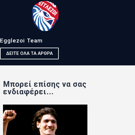
Egglezoi Team
ΔΕΙΤΕ ΟΛΑ ΤΑ ΑΡΘΡΑ
Μπορεί επίσης να σας
ενδιαφέρει...