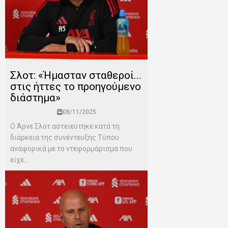
Σλοτ: «Ήμασταν σταθεροί...
στις ήττες το προηγούμενο
διάστημα»
08/11/2025
Ο Άρνε Σλοτ αστειεύτηκε κατά τη
διάρκεια της συνέντευξης Τύπου
αναφορικά με το ντεφορμάρισμα που
είχε...