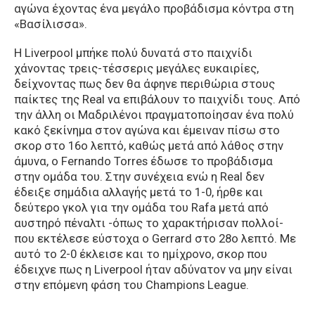
αγώνα έχοντας ένα μεγάλο προβάδισμα κόντρα στη
«Βασίλισσα».
Η Liverpool μπήκε πολύ δυνατά στο παιχνίδι
χάνοντας τρεις-τέσσερις μεγάλες ευκαιρίες,
δείχνοντας πως δεν θα άφηνε περιθώρια στους
παίκτες της Real να επιβάλουν το παιχνίδι τους. Από
την άλλη οι Μαδριλένοι πραγματοποίησαν ένα πολύ
κακό ξεκίνημα στον αγώνα και έμειναν πίσω στο
σκορ στο 16ο λεπτό, καθώς μετά από λάθος στην
άμυνα, ο Fernando Torres έδωσε το προβάδισμα
στην ομάδα του. Στην συνέχεια ενώ η Real δεν
έδειξε σημάδια αλλαγής μετά το 1-0, ήρθε και
δεύτερο γκολ για την ομάδα του Rafa μετά από
αυστηρό πέναλτι -όπως το χαρακτήρισαν πολλοί-
που εκτέλεσε εύστοχα ο Gerrard στο 28ο λεπτό. Με
αυτό το 2-0 έκλεισε και το ημίχρονο, σκορ που
έδειχνε πως η Liverpool ήταν αδύνατον να μην είναι
στην επόμενη φάση του Champions League.