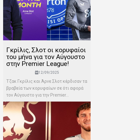
Γκρίλις, Σλοτ οι κορυφαίοι
του μήνα για τον Αύγουστο
στην Premier League!
12/09/2025
Τζακ Γκρίλις και Άρνε Σλοτ κέρδισαν τα
βραβεία των κορυφαίων σε ότι αφορά
τον Αύγουστο για την Premier...