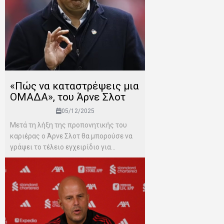
«Πώς να καταστρέψεις μια
ΟΜΑΔΑ», του Άρνε Σλοτ
05/12/2025
Μετά τη λήξη της προπονητικής του
καριέρας ο Άρνε Σλοτ θα μπορούσε να
γράψει το τέλειο εγχειρίδιο για...