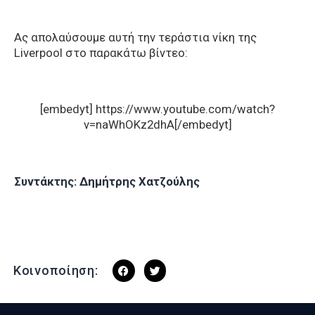
Ας απολαύσουμε αυτή την τεράστια νίκη της
Liverpool στο παρακάτω βίντεο:
[embedyt] https://www.youtube.com/watch?
v=naWhOKz2dhA[/embedyt]
Συντάκτης: Δημήτρης Χατζούλης
Κοινοποίηση: