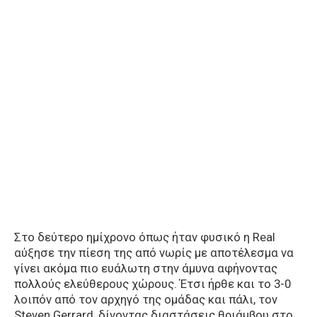
Στο δεύτερο ημίχρονο όπως ήταν φυσικό η Real
αύξησε την πίεση της από νωρίς με αποτέλεσμα να
γίνει ακόμα πιο ευάλωτη στην άμυνα αφήνοντας
πολλούς ελεύθερους χώρους. Έτσι ήρθε και το 3-0
λοιπόν από τον αρχηγό της ομάδας και πάλι, τον
Steven Gerrard, δίνοντας διαστάσεις θριάμβου στο