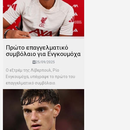
Πρώτο επαγγελματικό
συμβόλαιο για Ενγκουμόχα
25/09/2025
Ο εξτρέμ της Λίβερπουλ, Ρίο
Ενγκουμόχα, υπέγραψε το πρώτο του
επαγγελματικό συμβόλαιο.