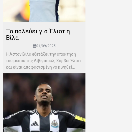
Το παλεύει για Έλιοτ η
Βίλα
01/09/2025
Η Άστον Βίλα εξετάζει την απόκτηση
του μέσου της Λίβερπουλ, Χάρβεϊ Έλιοτ
και είναι αποφασισμένη να κινηθεί...