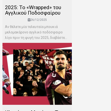
2025: Το «Wrapped» του
Αγγλικού Ποδοσφαίρου
26/12/2025
Αν θέλετε μία τελευταία μπουκιά
μελομακάρονο αγγλικό ποδόσφαιρο
λίγο πριν τη φυγή του 2025, διαβάστε...