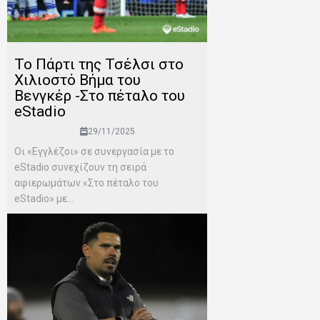
To Πάρτι της Τσέλσι στο
Χιλιοστό Βήμα του
Βενγκέρ -Στο πέταλο του
eStadio
29/11/2025
Οι «Εγγλέζοι» σε συνεργασία με το
eStadio συνεχίζουν τη σειρά
αφιερωμάτων «Στο πέταλο του
eStadio» με...