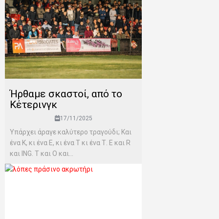
Ήρθαμε σκαστοί, από το
Κέτερινγκ
17/11/2025
Υπάρχει άραγε καλύτερο τραγούδι; Και
ένα Κ, κι ένα Ε, κι ένα Τ κι ένα Τ. Ε και R
και ING. T και Ο και...