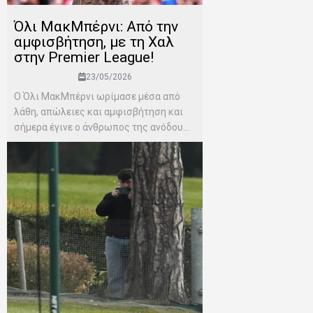
Όλι ΜακΜπέρνι: Aπό την
αμφισβήτηση, με τη Χαλ
στην Premier League!
23/05/2026
Ο Όλι ΜακΜπέρνι ωρίμασε μέσα από
λάθη, απώλειες και αμφισβήτηση και
σήμερα έγινε ο άνθρωπος της ανόδου...