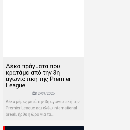
Δέκα πράγματα που
κρατάμε από την 3η
αγωνιστική της Premier
League
12/09/2025
Δέκα μέρες μετά την 3η αγωνιστική της
Premier League και ελέω international
break, ήρθε η ώρα για τα...