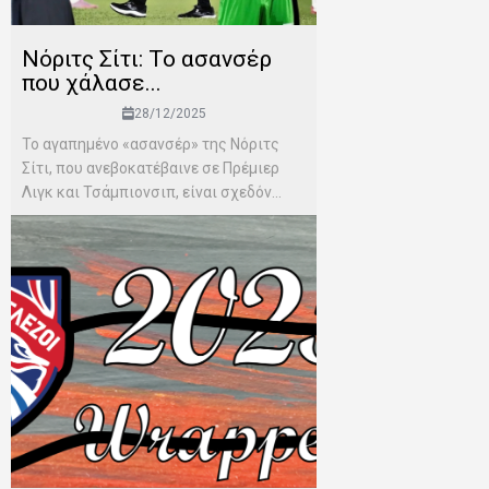
Νόριτς Σίτι: Το ασανσέρ
που χάλασε...
28/12/2025
Το αγαπημένο «ασανσέρ» της Νόριτς
Σίτι, που ανεβοκατέβαινε σε Πρέμιερ
Λιγκ και Τσάμπιονσιπ, είναι σχεδόν...