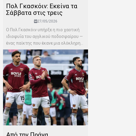
Πολ Γκασκόιν: Εκείνα τα
Σάββατα στις τρεις
27/05/2026
Ο Πολ Γκασκόιν υπήρξε η πιο χαοτική
ιδιοφυΐα του αγγλικού ποδοσφαίρου —
ένας παίκτης που έκανε μια ολόκληρη...
Από την Πράγα