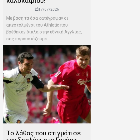
καλοκαιριού!
17/07/2026
Mε βάση τα όσα κατέγραψαν οι
απεσταλμένοι του Αthletic που
βρέθηκαν δίπλα στην εθνική Αγγλίας,
σας παρουσιάζουμε...
Το λάθος που στιγμάτισε
τον Σκαλόνι στη Γουέστ