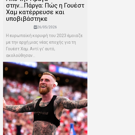
στην...Πάργα: Πώς η Γουέστ
Χαμ κατέρρευσε και
υποβιβάστηκε
26/05/2026
Η ευρωπαϊκή κορυφή του 2023 έμοιαζε
με την αρχή μιας νέας εποχής για τη
Γουέστ Χαμ. Αντί γι’ αυτό,
ακολούθησαν...