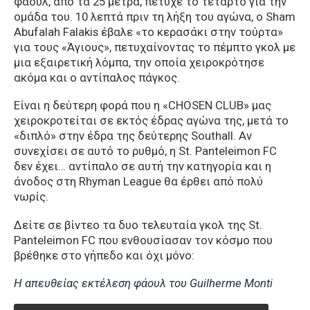
φάουλ, από τα 25 μέτρα, πέτυχε το τέταρτο για την
ομάδα του. 10 λεπτά πριν τη λήξη του αγώνα, ο Sham
Abufalah Falakis έβαλε «το κερασάκι στην τούρτα»
για τους «Άγιους», πετυχαίνοντας το πέμπτο γκολ με
μια εξαιρετική λόμπα, την οποία χειροκρότησε
ακόμα και ο αντίπαλος πάγκος.
Είναι η δεύτερη φορά που η «CHOSEN CLUB» μας
χειροκροτείται σε εκτός έδρας αγώνα της, μετά το
«διπλό» στην έδρα της δεύτερης Southall. Αν
συνεχίσει σε αυτό το ρυθμό, η St. Panteleimon FC
δεν έχει… αντίπαλο σε αυτή την κατηγορία και η
άνοδος στη Rhyman League θα έρθει από πολύ
νωρίς.
Δείτε σε βίντεο τα δυο τελευταία γκολ της St.
Panteleimon FC που ενθουσίασαν τον κόσμο που
βρέθηκε στο γήπεδο και όχι μόνο:
Η απευθείας εκτέλεση φάουλ του Guilherme Monti