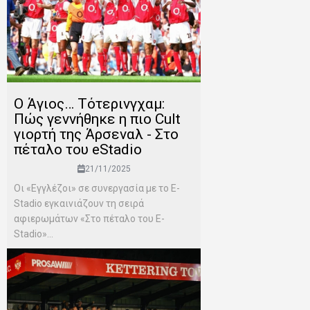
Ο Άγιος… Τότερινγχαμ:
Πώς γεννήθηκε η πιο Cult
γιορτή της Άρσεναλ - Στο
πέταλο του eStadio
21/11/2025
Οι «Εγγλέζοι» σε συνεργασία με το E-
Stadio εγκαινιάζουν τη σειρά
αφιερωμάτων «Στο πέταλο του E-
Stadio»...