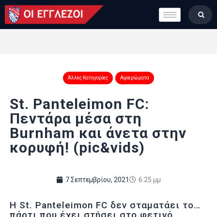
LONDON CALLING
ΚΑΤΗΓΟΡΙΕΣ
ΣΤΗΛΕΣ
ΒΑΘΜΟΛΟΓΙΕΣ
Άλλες Κατηγορίες
Αφιερώματα
ΟΜΑΔΕΣ
ΠΟΙΟΙ ΕΙΜΑΣΤΕ
St. Panteleimon FC:
Πεντάρα μέσα στη
Burnham και άνετα στην
κορυφή! (pic&vids)
7 Σεπτεμβρίου, 2021
6:25 μμ
Η St. Panteleimon FC δεν σταματάει το…
πάρτι που έχει στήσει στο φετινό