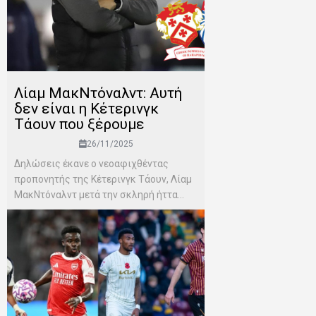
Λίαμ ΜακΝτόναλντ: Αυτή
δεν είναι η Κέτερινγκ
Τάουν που ξέρουμε
26/11/2025
Δηλώσεις έκανε ο νεοαφιχθέντας
προπονητής της Κέτερινγκ Τάουν, Λίαμ
ΜακΝτόναλντ μετά την σκληρή ήττα...