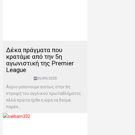
Δέκα πράγματα που
κρατάμε από την 5η
αγωνιστική της Premier
League
26/09/2025
Aύριο μπαίνουμε αισίως στην 6η
στροφή του αγγλικού πρωταθλήματος
αλλά πρώτα ήρθε η ώρα να δούμε
παρέα...