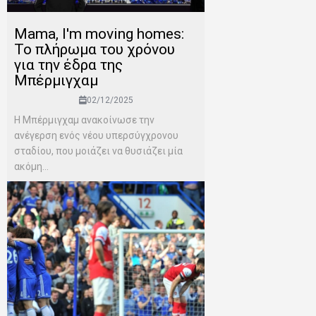
Mama, I'm moving homes:
Το πλήρωμα του χρόνου
για την έδρα της
Μπέρμιγχαμ
02/12/2025
Η Μπέρμιγχαμ ανακοίνωσε την
ανέγερση ενός νέου υπερσύγχρονου
σταδίου, που μοιάζει να θυσιάζει μία
ακόμη...