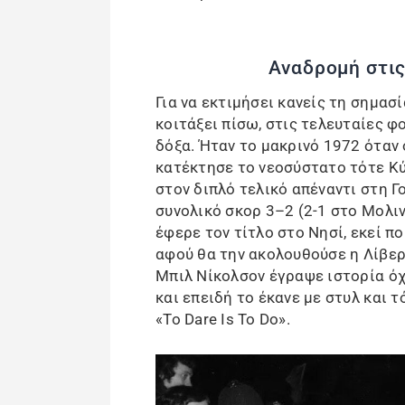
Αναδρομή στι
Για να εκτιμήσει κανείς τη σημασί
κοιτάξει πίσω, στις τελευταίες 
δόξα. Ήταν το μακρινό 1972 όταν
κατέκτησε το νεοσύστατο τότε Κύ
στον διπλό τελικό απέναντι στη Γ
συνολικό σκορ 3–2 (2-1 στο Μολινό
έφερε τον τίτλο στο Νησί, εκεί π
αφού θα την ακολουθούσε η Λίβερ
Μπιλ Νίκολσον έγραψε ιστορία όχ
και επειδή το έκανε με στυλ και 
«To Dare Is To Do».