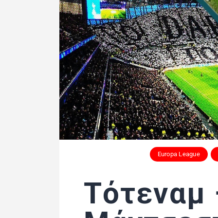
Europa League
Τότεναμ 