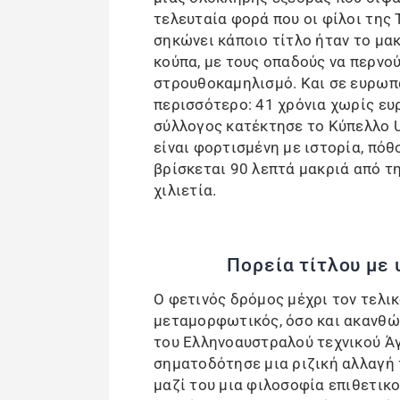
τελευταία φορά που οι φίλοι της 
σηκώνει κάποιο τίτλο ήταν το μα
κούπα, με τους οπαδούς να περνού
στρουθοκαμηλισμό. Και σε ευρωπα
περισσότερο: 41 χρόνια χωρίς ευ
σύλλογος κατέκτησε το Κύπελλο U
είναι φορτισμένη με ιστορία, πόθ
βρίσκεται 90 λεπτά μακριά από τ
χιλιετία.
Πορεία τίτλου με
Ο φετινός δρόμος μέχρι τον τελικ
μεταμορφωτικός, όσο και ακανθώδ
του Ελληνοαυστραλού τεχνικού Ά
σηματοδότησε μια ριζική αλλαγή 
μαζί του μια φιλοσοφία επιθετικ