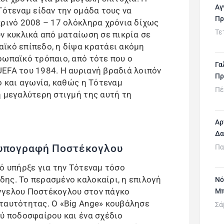
Αγ
Τότεναμ είδαν την ομάδα τους να
Πρ
κρινό 2008 – 17 ολόκληρα χρόνια δίχως
Τε
ν κυκλικά από ματαίωση σε πικρία σε
ϊκό επίπεδο, η δίψα κρατάει ακόμη
ρωπαϊκό τρόπαιο, από τότε που ο
Γα
EFA του 1984. Η αυριανή βραδιά λοιπόν
Πρ
ο και αγωνία, καθώς η Τότεναμ
Πέ
η μεγαλύτερη στιγμή της αυτή τη
Αρ
Δα
 υπογραφή Ποστέκογλου
Πα
ό υπήρξε για την Τότεναμ τόσο
ης. Το περασμένο καλοκαίρι, η επιλογή
Νό
γγελου Ποστέκογλου στον πάγκο
Μπ
ταυτότητας. Ο «Big Ange» κουβάλησε
Σά
ού ποδοσφαίρου και ένα σχέδιο