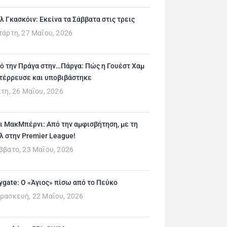
λ Γκασκόιν: Εκείνα τα Σάββατα στις τρεις
τάρτη, 27 Μαΐου, 2026
ό την Πράγα στην…Πάργα: Πώς η Γουέστ Χαμ
τέρρευσε και υποβιβάστηκε
ίτη, 26 Μαΐου, 2026
ι ΜακΜπέρνι: Aπό την αμφισβήτηση, με τη
λ στην Premier League!
ββατο, 23 Μαΐου, 2026
ygate: Ο «Άγιος» πίσω από το Πεύκο
ρασκευή, 22 Μαΐου, 2026