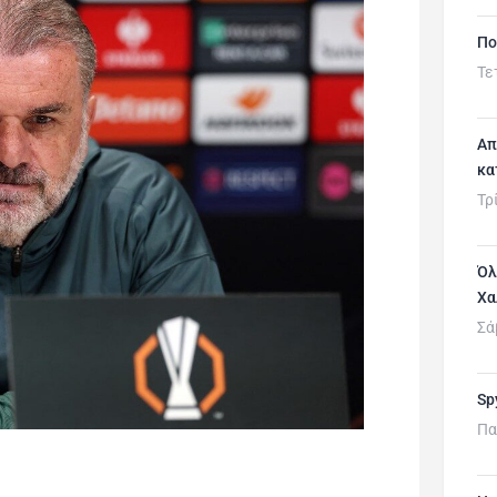
Πο
Τε
Απ
κα
Τρ
Όλ
Χα
Σά
Sp
Πα