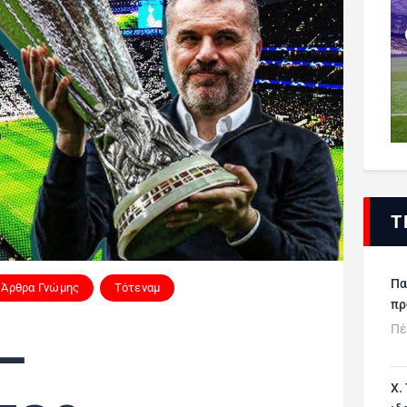
Τ
Πα
Άρθρα Γνώμης
Τότεναμ
πρ
Πέ
–
Χ.