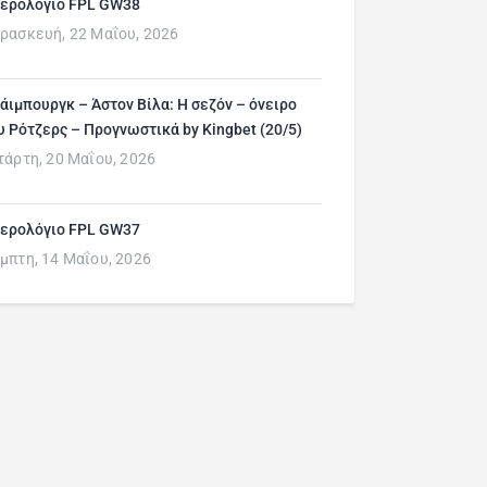
ερολόγιο FPL GW38
ρασκευή, 22 Μαΐου, 2026
άιμπουργκ – Άστον Βίλα: Η σεζόν – όνειρο
υ Ρότζερς – Προγνωστικά by Kingbet (20/5)
τάρτη, 20 Μαΐου, 2026
ερολόγιο FPL GW37
μπτη, 14 Μαΐου, 2026