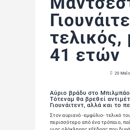
Μάντσεσ
Γιουνάιτε
τελικός,
41 ετών
20 Μαΐο
Αύριο βράδυ στο Μπιλμπάο
Τότεναμ θα βρεθεί αντιμέ
Γιουνάιτεντ, αλλά και το 
Στον αυριανό -εμφύλιο- τελικό του
περισσότερο από ένα τρόπαιο, πα
μιας ολόκληρης εξέδρας που διψάε