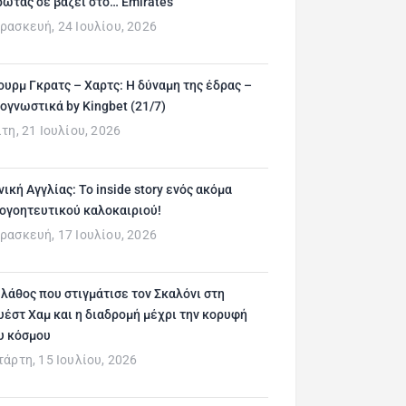
ρώτας σε βάζει στο… Emirates
ρασκευή, 24 Ιουλίου, 2026
ουρμ Γκρατς – Χαρτς: Η δύναμη της έδρας –
ογνωστικά by Kingbet (21/7)
ίτη, 21 Ιουλίου, 2026
νική Αγγλίας: Το inside story ενός ακόμα
ογοητευτικού καλοκαιριού!
ρασκευή, 17 Ιουλίου, 2026
 λάθος που στιγμάτισε τον Σκαλόνι στη
υέστ Χαμ και η διαδρομή μέχρι την κορυφή
υ κόσμου
τάρτη, 15 Ιουλίου, 2026