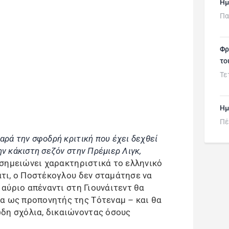
Ημ
Πα
Φρ
το
Τε
Ημ
Πέ
αρά την σφοδρή κριτική που έχει δεχθεί
ην κάκιστη σεζόν στην Πρέμιερ Λιγκ,
σημειώνει χαρακτηριστικά το ελληνικό
ι, ο Ποστέκογλου δεν σταμάτησε να
η αύριο απέναντι στη Γιουνάιτεντ θα
α ως προπονητής της Τότεναμ – και θα
δη σχόλια, δικαιώνοντας όσους