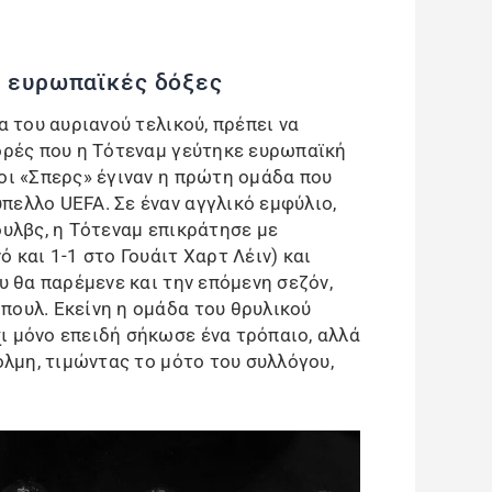
ς ευρωπαϊκές δόξες
α του αυριανού τελικού, πρέπει να
φορές που η Τότεναμ γεύτηκε ευρωπαϊκή
 οι «Σπερς» έγιναν η πρώτη ομάδα που
πελλο UEFA. Σε έναν αγγλικό εμφύλιο,
ουλβς, η Τότεναμ επικράτησε με
 και 1-1 στο Γουάιτ Χαρτ Λέιν) και
ου θα παρέμενε και την επόμενη σεζόν,
πουλ. Εκείνη η ομάδα του θρυλικού
ι μόνο επειδή σήκωσε ένα τρόπαιο, αλλά
τόλμη, τιμώντας το μότο του συλλόγου,