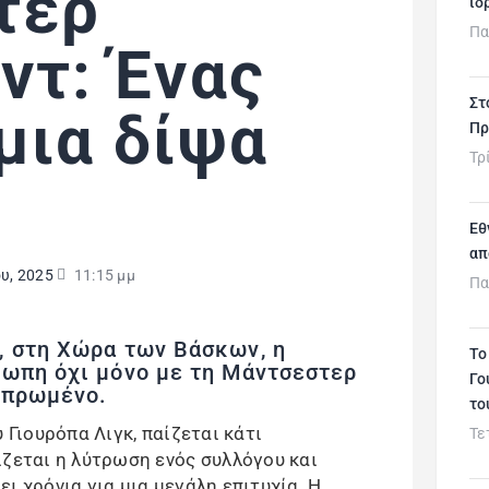
τερ
ιδ
Πα
ντ: Ένας
Στ
 μια δίψα
Πρ
Τρ
Εθ
απ
υ, 2025
11:15 μμ
Πα
, στη Χώρα των Βάσκων, η
Το
τωπη όχι μόνο με τη Μάντσεστερ
Γο
πεπρωμένο.
το
 Γιουρόπα Λιγκ, παίζεται κάτι
Τε
ίζεται η λύτρωση ενός συλλόγου και
ι χρόνια για μια μεγάλη επιτυχία. Η