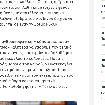
σε τους φιλάθλους. Ωστόσο, η Πρέμιερ
H 
υματισμοί, λάθη και ατυχίες έφεραν
τη
ή θέση, με αποτέλεσμα η πίεση να
Πα
λόξενη εξέδρα του Λονδίνου άρχισε να
πονητή, σε έναν γνώριμο κύκλο
ΗΠ
Πρ
τε ανθρωποφαγική – κάποιοι έφτασαν
Πα
πως «καλύτερα να χάσουμε τον τελικό,
 του χρόνου», προτιμώντας δηλαδή μια
οστέκογλου το καλοκαίρι. Παρά τη
Ου
νός μέρους του κοινού, ο Ποστέκογλου
Πρ
 την ομάδα ενωμένη και αξιοποίησε το
Τε
οδείξει την αξία του εγχειρήματός του.
ρική φθορά και τα επικριτικά
ς θα καθοδηγήσει την Τότεναμ στον
Πα
χρ
Σά