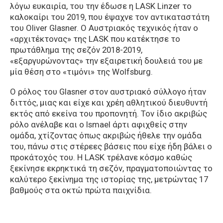
λόγω ευκαιρία, του την έδωσε η LASK Linzer το
καλοκαίρι του 2019, που έψαχνε τον αντικαταστάτη
του Oliver Glasner. Ο Αυστριακός τεχνικός ήταν ο
«αρχιτέκτονας» της LASK που κατέκτησε το
πρωτάθλημα της σεζόν 2018-2019,
«εξαργυρώνοντας» την εξαιρετική δουλειά του με
μία θέση στο «τιμόνι» της Wolfsburg.
Ο ρόλος του Glasner στον αυστριακό σύλλογο ήταν
διττός, μιας και είχε και χρέη αθλητικού διευθυντή
εκτός από εκείνα του προπονητή. Τον ίδιο ακριβώς
ρόλο ανέλαβε και ο Ismael άρτι αφιχθείς στην
ομάδα, χτίζοντας όπως ακριβώς ήθελε την ομάδα
του, πάνω στις στέρεες βάσεις που είχε ήδη βάλει ο
προκάτοχός του. Η LASK τρέλανε κόσμο καθώς
ξεκίνησε εκρηκτικά τη σεζόν, πραγματοποιώντας το
καλύτερο ξεκίνημα της ιστορίας της, μετρώντας 17
βαθμούς στα οκτώ πρώτα παιχνίδια.