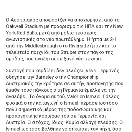
Ο Αυστριακός αποφασίζει να αποχωρήσει από το
Oakwell Stadium με προορισμό τις ΗΠΑ και την New
York Red Bulls, μετά από μόλις τέσσερις
αγωνιστικές στο νέο πρωτάθλημα. Η ήττα με 2-1
από την Middlesbrough στο Riverside ήταν και το
τελευταίο παιχνίδι του Struber στον πάγκο της
ομάδας, που αναζητούσε ξανά νέο τεχνικό.
Συνταγή που κερδίζει δεν αλλάζει, λένε. Γερμανός
οδήγησε την Barnsley στην Championship,
Αυστριακός την κράτησε σε αυτήν, προπονητής που
έμαθε τους πάγκους στη Γερμανία έμελλε να την
αναλάβει. Το όνομα αυτού, Valerien Ismael. Γάλλος
φυσικά στην καταγωγή ο Ismael, πέρασε ωστόσο
πολύ σημαντικό μέρος της ποδοσφαιρικής και
προπονητικής καριέρας του σε Γερμανία και
Αυστρία. Ο στόχος, ίδιος. Καμία αλλαγή πλεύσης. Ο
Ismael ωστόσο βάλθηκε να σηκώσει τον πήχη, όσο