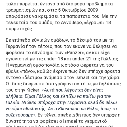
ταλαιπωρείται έντονα από διάφορα προβλήματα
τραυματισμών και στις 5 Οκτωβρίου 2009
αποφάσισε να κρεμάσει τα παπούτσια του. Με την
τελευταία του ομάδα, το Αννόβερο, «έγραψε» 18
συμμετοχές.
Σε επίπεδο εθνικών ομάδων, το δέσιμό του με τη
Γερμανία ήταν τέτοιο, που τον έκανε να θελήσει να
φορέσει το εθνόσημο των «Panzer», αν και είχε
αγωνιστεί με τις under-18 και under-21 της Γαλλίας.
Η γερμανική ομοσπονδία ωστόσο φέρεται να του
έβαλε «πάγο», καθώς έκρινε πως δεν υπήρχε αρκετά
έντονο «δέσιμο» ανάμεσα στον Ismael και την χώρα.
Ο ίδιος διέψευσε όσα γράφονταν τότε, με δηλώσεις
του στην Kicker:
«Αυτά που λέγονται δεν είναι
αλήθεια. Είμαι Γάλλος και ελπίζω να παίξω για την
Γαλλία. Νιώθω υπέροχα στην Γερμανία, αλλά δε θέλω
να είμαι εθελοντής. Αν ο Klinsmann με θέλει, ίσως το
συζητούσαμε».
Εν τέλει, απεδείχθη πως δεν υπήρχε η
δυνατότητα να φορέσει ο Ismael το γερμανικό