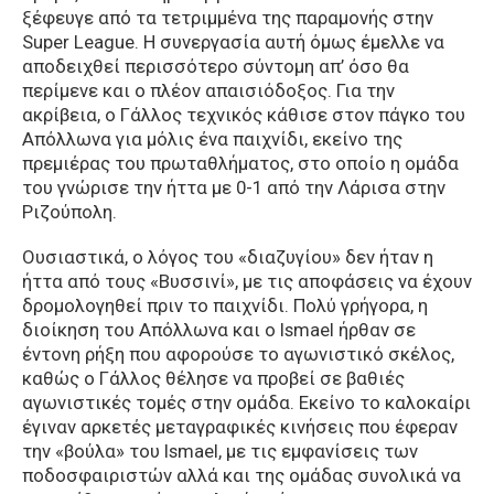
ξέφευγε από τα τετριμμένα της παραμονής στην
Super League. Η συνεργασία αυτή όμως έμελλε να
αποδειχθεί περισσότερο σύντομη απ’ όσο θα
περίμενε και ο πλέον απαισιόδοξος. Για την
ακρίβεια, ο Γάλλος τεχνικός κάθισε στον πάγκο του
Απόλλωνα για μόλις ένα παιχνίδι, εκείνο της
πρεμιέρας του πρωταθλήματος, στο οποίο η ομάδα
του γνώρισε την ήττα με 0-1 από την Λάρισα στην
Ριζούπολη.
Ουσιαστικά, ο λόγος του «διαζυγίου» δεν ήταν η
ήττα από τους «Βυσσινί», με τις αποφάσεις να έχουν
δρομολογηθεί πριν το παιχνίδι. Πολύ γρήγορα, η
διοίκηση του Απόλλωνα και ο Ismael ήρθαν σε
έντονη ρήξη που αφορούσε το αγωνιστικό σκέλος,
καθώς ο Γάλλος θέλησε να προβεί σε βαθιές
αγωνιστικές τομές στην ομάδα. Εκείνο το καλοκαίρι
έγιναν αρκετές μεταγραφικές κινήσεις που έφεραν
την «βούλα» του Ismael, με τις εμφανίσεις των
ποδοσφαιριστών αλλά και της ομάδας συνολικά να