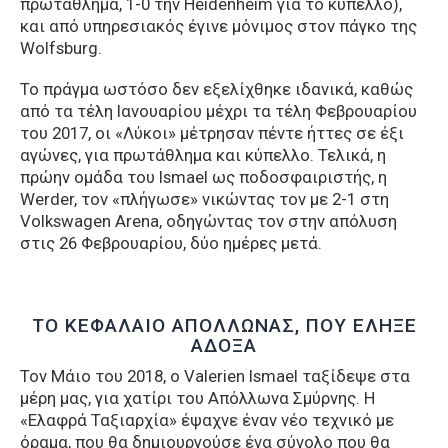
πρωτάθλημα, 1-0 την Heidenheim για το κύπελλο),
και από υπηρεσιακός έγινε μόνιμος στον πάγκο της
Wolfsburg.
Το πράγμα ωστόσο δεν εξελίχθηκε ιδανικά, καθώς
από τα τέλη Ιανουαρίου μέχρι τα τέλη Φεβρουαρίου
του 2017, οι «Λύκοι» μέτρησαν πέντε ήττες σε έξι
αγώνες, για πρωτάθλημα και κύπελλο. Τελικά, η
πρώην ομάδα του Ismael ως ποδοσφαιριστής, η
Werder, τον «πλήγωσε» νικώντας τον με 2-1 στη
Volkswagen Arena, οδηγώντας τον στην απόλυση
στις 26 Φεβρουαρίου, δύο ημέρες μετά.
ΤΟ ΚΕΦΑΛΑΙΟ ΑΠΟΛΛΩΝΑΣ, ΠΟΥ ΕΛΗΞΕ
ΑΔΟΞΑ
Τον Μάιο του 2018, ο Valerien Ismael ταξίδεψε στα
μέρη μας, για χατίρι του Απόλλωνα Σμύρνης. Η
«Ελαφρά Ταξιαρχία» έψαχνε έναν νέο τεχνικό με
όραμα, που θα δημιουργούσε ένα σύνολο που θα