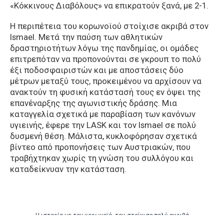
«Κόκκινους Διαβόλους» να επικρατούν ξανά, με 2-1.
Η περιπέτεια του κορωνοϊού στοίχισε ακριβά στον
Ismael. Μετά την παύση των αθλητικών
δραστηριοτήτων λόγω της πανδημίας, οι ομάδες
επιτρεπόταν να προπονούνται σε γκρουπ το πολύ
έξι ποδοσφαιριστών και με αποστάσεις δύο
μέτρων μεταξύ τους, προκειμένου να αρχίσουν να
ανακτούν τη φυσική κατάστασή τους εν όψει της
επανέναρξης της αγωνιστικής δράσης. Μια
καταγγελία σχετικά με παραβίαση των κανόνων
υγιεινής, έφερε την LASK και τον Ismael σε πολύ
δυσμενή θέση. Μάλιστα, κυκλοφόρησαν σχετικά
βίντεο από προπονήσεις των Αυστριακών, που
τραβήχτηκαν χωρίς τη γνώση του συλλόγου και
καταδείκνυαν την κατάσταση.
H ιστορία με τον κορωνοϊό, του στοίχισε πολύ ακριβά