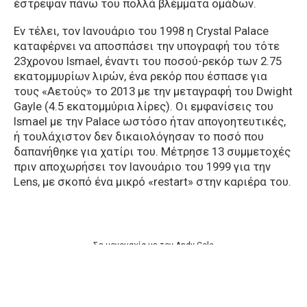
έστρεψαν πάνω του πολλά βλέμματα ομάδων.
Εν τέλει, τον Ιανουάριο του 1998 η Crystal Palace
καταφέρνει να αποσπάσει την υπογραφή του τότε
23χρονου Ismael, έναντι του ποσού-ρεκόρ των 2.75
εκατομμυρίων λιρών, ένα ρεκόρ που έσπασε για
τους «Αετούς» το 2013 με την μεταγραφή του Dwight
Gayle (4.5 εκατομμύρια λίρες). Οι εμφανίσεις του
Ismael με την Palace ωστόσο ήταν απογοητευτικές,
ή τουλάχιστον δεν δικαιολόγησαν το ποσό που
δαπανήθηκε για χατίρι του. Μέτρησε 13 συμμετοχές
πριν αποχωρήσει τον Ιανουάριο του 1999 για την
Lens, με σκοπό ένα μικρό «restart» στην καριέρα του.
Σε μονομαχία με τον Andy Cole