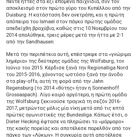
πέντε ήττες στα έξι επόμενα παιχνίδια, συν τον
αποκλεισμό στον πρώτο γύρο του Κυπέλλου από την
Duisburg. Η κατάσταση δεν ανετράπη, και η πρώτη
απόπειρα του Ismael στον πάγκο πρώτης ομάδας
απεδείχθη βραχύβια, καθώς στις 10 Νοεμβρίου του
2014 απολύθηκε, τρεις μέρες μετά την ήττα με 2-1
από την Sandhausen.
Μετά την περιπέτεια αυτή, επέστρεψε στα «γνώριμα
λημέρια» της δεύτερης ομάδας της Wolfsburg, τον
Ιούνιο του 2015. Κέρδισε ξανά την Regionalliga Nord
του 2015-2016, χάνοντας ωστόσο ξανά την άνοδο
στα play-offs, αυτή τη φορά από την Jahn
Regensburg (το 2014 «θύτης» ήταν η Sonnenhoff
Grossaspach). Λίγο καιρό αργότερα, η πρώτη ομάδα
της Wolfsburg ξεκινούσε τραγικά τη σεζόν 2016-
2017, μετρώντας μόλις μία νίκη μετά από τις επτά
πρώτες αγωνιστικές της Bundesliga. Κάπως έτσι, ο
Dieter Hecking έφτασε να πληρώσει το «μάρμαρο»
της κακής πορείας και αποτέλεσε παρελθόν από τον
πάγκο των «Λύκων». Η συγκυρία αυτή αποτέλεσε