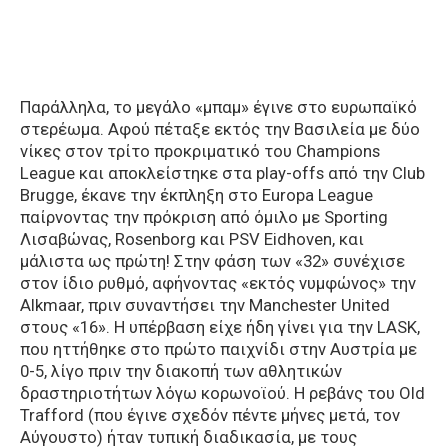
Παράλληλα, το μεγάλο «μπαμ» έγινε στο ευρωπαϊκό
στερέωμα. Αφού πέταξε εκτός την Βασιλεία με δύο
νίκες στον τρίτο προκριματικό του Champions
League και αποκλείστηκε στα play-offs από την Club
Brugge, έκανε την έκπληξη στο Europa League
παίρνοντας την πρόκριση από όμιλο με Sporting
Λισαβώνας, Rosenborg και PSV Eidhoven, και
μάλιστα ως πρώτη! Στην φάση των «32» συνέχισε
στον ίδιο ρυθμό, αφήνοντας «εκτός νυμφώνος» την
Alkmaar, πριν συναντήσει την Manchester United
στους «16». Η υπέρβαση είχε ήδη γίνει για την LASK,
που ηττήθηκε στο πρώτο παιχνίδι στην Αυστρία με
0-5, λίγο πριν την διακοπή των αθλητικών
δραστηριοτήτων λόγω κορωνοϊού. Η ρεβάνς του Old
Trafford (που έγινε σχεδόν πέντε μήνες μετά, τον
Αύγουστο) ήταν τυπική διαδικασία, με τους