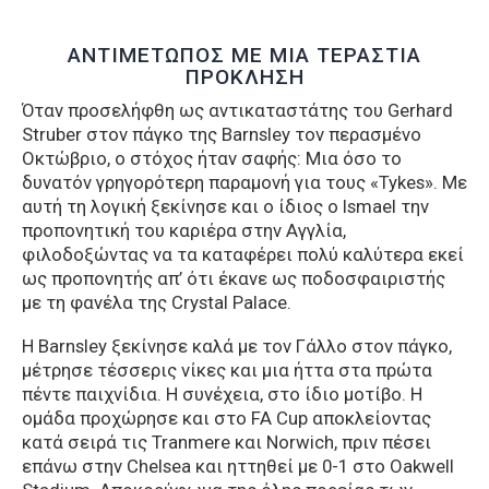
ΑΝΤΙΜΕΤΩΠΟΣ ΜΕ ΜΙΑ ΤΕΡΑΣΤΙΑ
ΠΡΟΚΛΗΣΗ
Όταν προσελήφθη ως αντικαταστάτης του Gerhard
Struber στον πάγκο της Barnsley τον περασμένο
Οκτώβριο, ο στόχος ήταν σαφής: Μια όσο το
δυνατόν γρηγορότερη παραμονή για τους «Tykes». Με
αυτή τη λογική ξεκίνησε και ο ίδιος ο Ismael την
προπονητική του καριέρα στην Αγγλία,
φιλοδοξώντας να τα καταφέρει πολύ καλύτερα εκεί
ως προπονητής απ’ ότι έκανε ως ποδοσφαιριστής
με τη φανέλα της Crystal Palace.
Η Barnsley ξεκίνησε καλά με τον Γάλλο στον πάγκο,
μέτρησε τέσσερις νίκες και μια ήττα στα πρώτα
πέντε παιχνίδια. Η συνέχεια, στο ίδιο μοτίβο. Η
ομάδα προχώρησε και στο FA Cup αποκλείοντας
κατά σειρά τις Tranmere και Norwich, πριν πέσει
επάνω στην Chelsea και ηττηθεί με 0-1 στο Oakwell