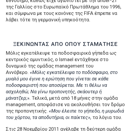
εθνόσημο, καθώς είχε αγωνιστεί με την under-21
της Γαλλίας στο Ευρωπαϊκό Πρωτάθλημα του 1996,
και σύμφωνα με τους κανόνες της FIFA έπρεπε να
λάβει τότε τη γερμανική υπηκοότητα.
ΞΕΚΙΝΩΝΤΑΣ ΑΠΟ ΟΠΟΥ ΣΤΑΜΑΤΗΣΕ
Μόλις εγκατέλειψε τα ποδοσφαιρικά γήπεδα ως
κεντρικός αμυντικός, o Ismael εντάχθηκε στο
δυναμικό της ομάδας management του
Αννόβερο.
«Μόλις εγκατέλειψα το ποδόσφαιρο, στο
μυαλό μου έγινε η ερώτηση που γίνεται σε κάθε
ποδοσφαιριστή που αποσύρεται. Με τι θέλω να
ασχοληθώ; Να γίνω προπονητής, σκάουτερ ή
μάνατζερ;».
Τελικά, μετά από 18 μήνες στην ομάδα
management, αποφάσισε να ακολουθήσει τον δρόμο
της προπονητικής.
«Μου έλειπε το γήπεδο, η μυρωδιά
του χόρτου, τα αποδυτήρια, οι παίκτες»,
τα λόγια του.
Στις 28 Νοεμβρίου 2011 ανέλαβε τη δεύτερη ομάδα