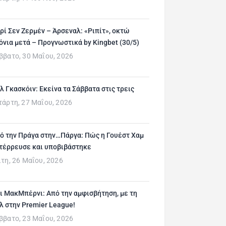
ρί Σεν Ζερμέν – Άρσεναλ: «Ριπίτ», οκτώ
όνια μετά – Προγνωστικά by Kingbet (30/5)
ββατο, 30 Μαΐου, 2026
λ Γκασκόιν: Εκείνα τα Σάββατα στις τρεις
τάρτη, 27 Μαΐου, 2026
ό την Πράγα στην…Πάργα: Πώς η Γουέστ Χαμ
τέρρευσε και υποβιβάστηκε
ίτη, 26 Μαΐου, 2026
ι ΜακΜπέρνι: Aπό την αμφισβήτηση, με τη
λ στην Premier League!
ββατο, 23 Μαΐου, 2026