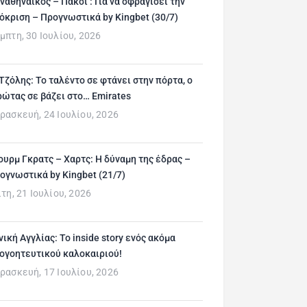
ναθηναϊκός – Πάκσι : Για να σφραγίσει την
όκριση – Προγνωστικά by Kingbet (30/7)
μπτη, 30 Ιουλίου, 2026
 Τζόλης: Το ταλέντο σε φτάνει στην πόρτα, ο
ρώτας σε βάζει στο… Emirates
ρασκευή, 24 Ιουλίου, 2026
ουρμ Γκρατς – Χαρτς: Η δύναμη της έδρας –
ογνωστικά by Kingbet (21/7)
ίτη, 21 Ιουλίου, 2026
νική Αγγλίας: Το inside story ενός ακόμα
ογοητευτικού καλοκαιριού!
ρασκευή, 17 Ιουλίου, 2026