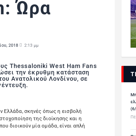
: Ώρα
ίου, 2018
2:13 μμ
τους Thessaloniki West Ham Fans
ώσει την έκρυθμη κατάσταση
Τ
του Ανατολικού Λονδίνου, σε
νέντευξη.
Μπ
ελ
(6
ην Ελλάδα, σκηνές όπως η εισβολή
Πέ
στοχοποίηση της διοίκησης και η
ου διοικούν μία ομάδα, είναι απλή