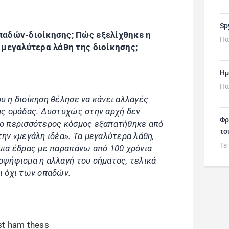
Sp
παδών-διοίκησης; Πώς εξελίχθηκε η
Πα
 μεγαλύτερα λάθη της διοίκησης;
Ημ
Πα
υ η διοίκηση θέλησε να κάνει αλλαγές
της ομάδας. Δυστυχώς στην αρχή δεν
Φρ
ί ο περισσότερος κόσμος εξαπατήθηκε από
το
την «μεγάλη ιδέα». Τα μεγαλύτερα λάθη,
Τε
 μια έδρας με παραπάνω από 100 χρόνια
μοψήφισμα η αλλαγή του σήματος, τελικά
αι όχι των οπαδών.