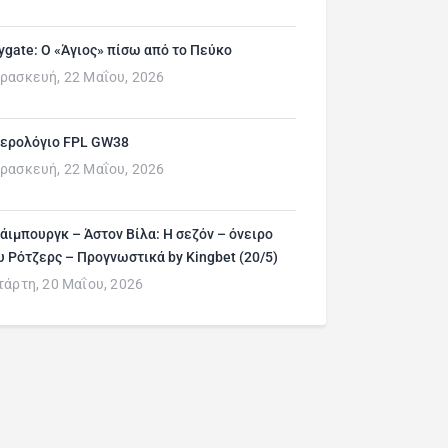
ygate: Ο «Άγιος» πίσω από το Πεύκο
ρασκευή, 22 Μαΐου, 2026
ερολόγιο FPL GW38
ρασκευή, 22 Μαΐου, 2026
άιμπουργκ – Άστον Βίλα: Η σεζόν – όνειρο
υ Ρότζερς – Προγνωστικά by Kingbet (20/5)
τάρτη, 20 Μαΐου, 2026