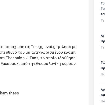
Το
Γο
το
Τε
Αγ
Πρ
 απροχώρητο; Το egglezoi.gr μίλησε με
Τε
υπευθυνο του μη αναγνωρισμένου κλαμπ
m Thessaloniki Fans, το οποίο ιδρύθηκε
Γα
 Facebook, από την Θεσσαλονίκη κυρίως,
Πρ
Πέ
Αρ
Δα
Πα