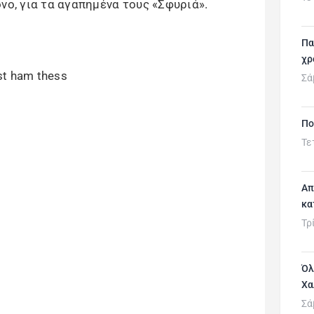
νο, για τα αγαπημένα τους «Σφυριά».
Πα
χρ
Σά
Πο
Τε
Απ
κα
Τρ
Όλ
Χα
Σά