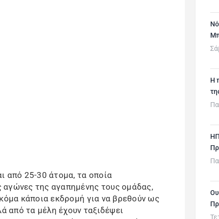
Νό
Μπ
Σά
H 
τη
Πα
ΗΠ
Πρ
Πα
ι από 25-30 άτομα, τα οποία
 αγώνες της αγαπημένης τους ομάδας,
Ου
ακόμα κάποια εκδρομή για να βρεθούν ως
Πρ
λά από τα μέλη έχουν ταξιδέψει
Τε