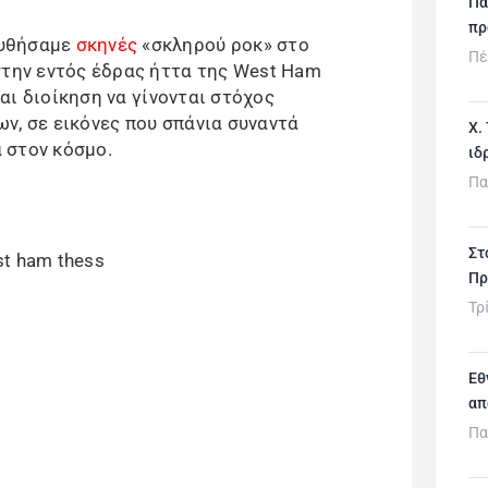
Πα
πρ
ουθήσαμε
σκηνές
«σκληρού ροκ» στο
Πέ
στην εντός έδρας ήττα της West Ham
 και διοίκηση να γίνονται στόχος
ν, σε εικόνες που σπάνια συναντά
Χ.
 στον κόσμο.
ιδ
Πα
Στ
Πρ
Τρ
Εθ
απ
Πα