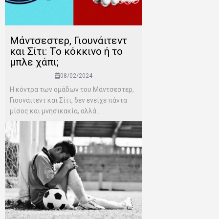
Mάντσεστερ, Γιουνάιτεντ
και Σίτι: Το κόκκινο ή το
μπλε χάπι;
08/02/2024
Η κόντρα των ομάδων του Μάντσεστερ,
Γιουνάιτεντ και Σίτι, δεν ενείχε πάντα
μίσος και μνησικακία, αλλά...