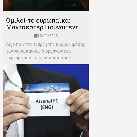
Ομιλοί-τε ευρωπαϊκά:
Μάντσεστερ Γιουνάιτεντ
13/09/2023
Λίγο πριν την έναρξη της κυρίως φάσης
των ευρωπαϊκών διοργανώσεων,
περνάμε από… μικροσκόπιο τους...