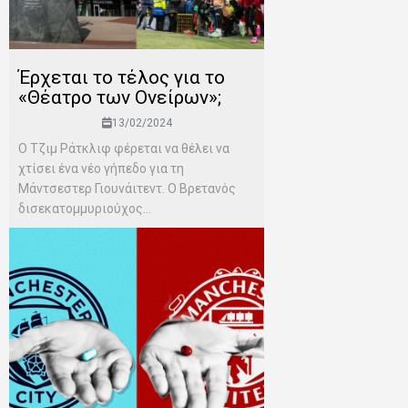
Έρχεται το τέλος για το
«Θέατρο των Ονείρων»;
13/02/2024
Ο Τζιμ Ράτκλιφ φέρεται να θέλει να
χτίσει ένα νέο γήπεδο για τη
Μάντσεστερ Γιουνάιτεντ. Ο Βρετανός
δισεκατομμυριούχος...