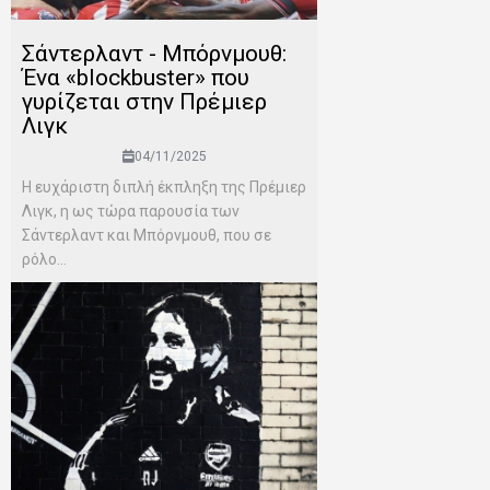
Σάντερλαντ - Μπόρνμουθ:
Ένα «blockbuster» που
γυρίζεται στην Πρέμιερ
Λιγκ
04/11/2025
Η ευχάριστη διπλή έκπληξη της Πρέμιερ
Λιγκ, η ως τώρα παρουσία των
Σάντερλαντ και Μπόρνμουθ, που σε
ρόλο...