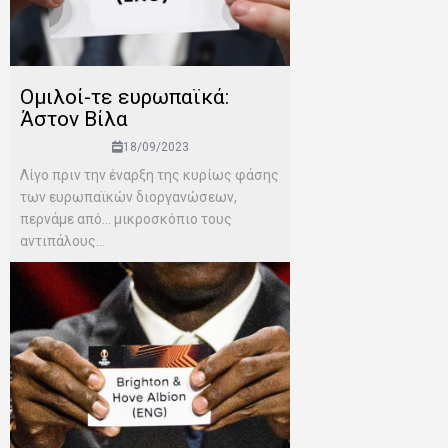
Ομιλοί-τε ευρωπαϊκά:
Άστον Βίλα
18/09/2023
Λίγο πριν την έναρξη της κυρίως φάσης
των ευρωπαϊκών διοργανώσεων,
περνάμε από… μικροσκόπιο τους
αντιπάλους...