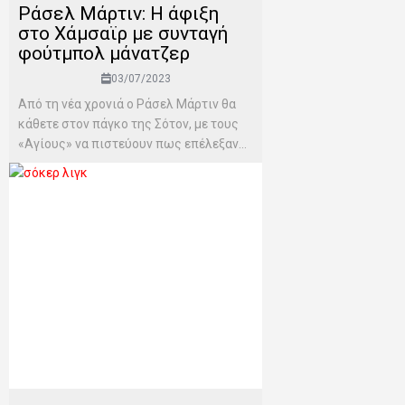
Ράσελ Μάρτιν: Η άφιξη
στο Χάμσαϊρ με συνταγή
φούτμπολ μάνατζερ
03/07/2023
Από τη νέα χρονιά ο Ράσελ Μάρτιν θα
κάθετε στον πάγκο της Σότον, με τους
«Αγίους» να πιστεύουν πως επέλεξαν...