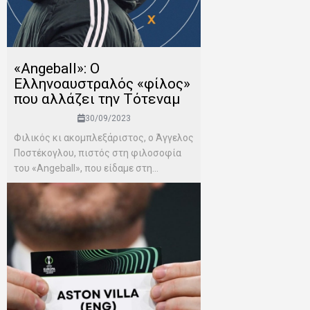
«Angeball»: Ο
Ελληνοαυστραλός «φίλος»
που αλλάζει την Τότεναμ
30/09/2023
Φιλικός κι ακομπλεξάριστος, ο Άγγελος
Ποστέκογλου, πιστός στη φιλοσοφία
του «Angeball», που είδαμε στη...