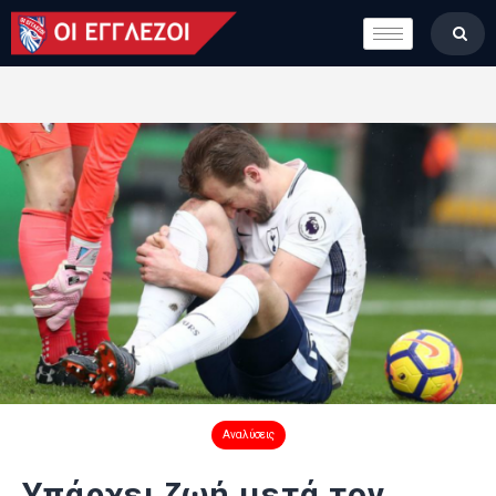
LONDON CALLING
ΚΑΤΗΓΟΡΙΕΣ
ΣΤΗΛΕΣ
ΒΑΘΜΟΛΟΓΙΕΣ
ΟΜΑΔΕΣ
ΠΟΙΟΙ ΕΙΜΑΣΤΕ
Αναλύσεις
Υπάρχει ζωή μετά τον