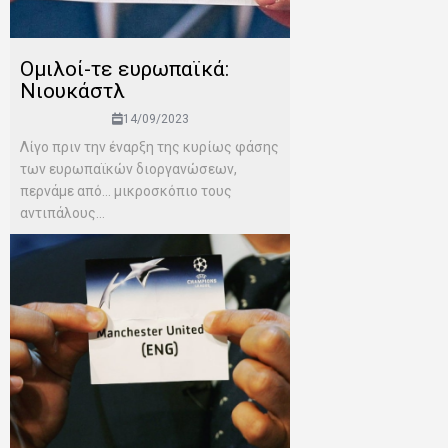
Ομιλοί-τε ευρωπαϊκά:
Νιουκάστλ
14/09/2023
Λίγο πριν την έναρξη της κυρίως φάσης
των ευρωπαϊκών διοργανώσεων,
περνάμε από… μικροσκόπιο τους
αντιπάλους...