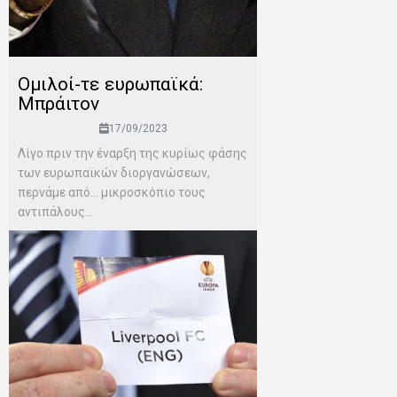
Ομιλοί-τε ευρωπαϊκά:
Μπράιτον
17/09/2023
Λίγο πριν την έναρξη της κυρίως φάσης
των ευρωπαϊκών διοργανώσεων,
περνάμε από… μικροσκόπιο τους
αντιπάλους...