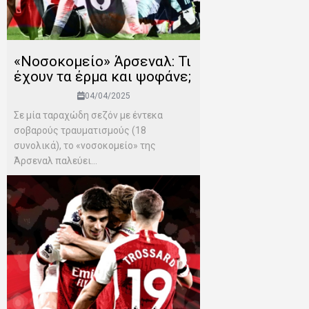
«Νοσοκομείο» Άρσεναλ: Τι
έχουν τα έρμα και ψοφάνε;
04/04/2025
Σε μία ταραχώδη σεζόν με έντεκα
σοβαρούς τραυματισμούς (18
συνολικά), το «νοσοκομείο» της
Άρσεναλ παλεύει...