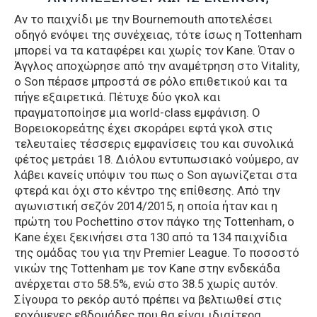
Αν το παιχνίδι με την Bournemouth αποτελέσει
οδηγό ενόψει της συνέχειας, τότε ίσως η Tottenham
μπορεί να τα καταφέρει και χωρίς τον Kane. Όταν ο
Άγγλος αποχώρησε από την αναμέτρηση στο Vitality,
ο Son πέρασε μπροστά σε ρόλο επιθετικού και τα
πήγε εξαιρετικά. Πέτυχε δύο γκολ και
πραγματοποίησε μια world-class εμφάνιση. Ο
Βορειοκορεάτης έχει σκοράρει εφτά γκολ στις
τελευταίες τέσσερις εμφανίσεις του και συνολικά
φέτος μετράει 18. Διόλου εντυπωσιακό νούμερο, αν
λάβει κανείς υπόψιν του πως ο Son αγωνίζεται στα
φτερά και όχι στο κέντρο της επίθεσης. Από την
αγωνιστική σεζόν 2014/2015, η οποία ήταν και η
πρώτη του Pochettino στον πάγκο της Tottenham, ο
Kane έχει ξεκινήσει στα 130 από τα 134 παιχνίδια
της ομάδας του για την Premier League. Το ποσοστό
νικών της Tottenham με τον Kane στην ενδεκάδα
ανέρχεται στο 58.5%, ενώ στο 38.5 χωρίς αυτόν.
Σίγουρα το ρεκόρ αυτό πρέπει να βελτιωθεί στις
ερχόμενες εβδομάδες που θα είναι ιδιαίτερα