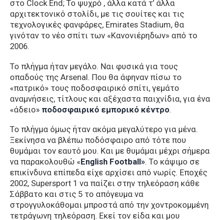
στο Clock End; Το ψυχρό , άλλα κατά τ’ άλλα
αρχιτεκτονικό στολίδι, με τις σουίτες και τις
τεχνολογικές φανφάρες, Emirates Stadium, θα
γινόταν το νέο σπίτι των «Κανονιέρηδων» από το
2006.
Το πλήγμα ήταν μεγάλο. Ναι φυσικά για τους
οπαδούς της Arsenal. Που θα άφηναν πίσω το
«πατρικό» τους ποδοσφαιρικό σπίτι, γεμάτο
αναμνήσεις, τίτλους και αξέχαστα παιχνίδια, για ένα
«άδειο»
ποδοσφαιρικό εμπορικό κέντρο
.
Το πλήγμα όμως ήταν ακόμα μεγαλύτερο για μένα.
Ξεκίνησα να βλέπω ποδόσφαιρο από τότε που
θυμάμαι τον εαυτό μου. Και με θυμάμαι μέχρι σήμερα
να παρακολουθώ «
English Football»
. Το κάψιμο σε
επικίνδυνα επίπεδα είχε αρχίσει από νωρίς. Εποχές
2002, Supersport 1 να παίζει στην τηλεόραση κάθε
Σάββατο και στις 5 το απόγευμα να
στρογγυλοκάθομαι μπροστά από την χοντροκομμένη
τετράγωνη τηλεόραση. Εκεί τον είδα και μου