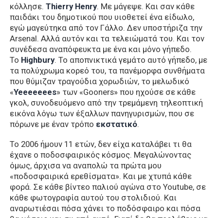
κόλλησε.
Thierry Henry
. Με μάγεψε. Και σαν κάθε
παιδάκι του δημοτικού που υιοθετεί ένα είδωλο,
εγώ μαγεύτηκα από τον Γάλλο. Δεν υποστήριζα την
Arsenal. Αλλά αυτόν και τα τελειώματά του. Και τον
συνέδεσα αναπόφευκτα με ένα και μόνο γήπεδο.
Το
Highbury
. Το αποπνικτικά γεμάτο αυτό γήπεδο, με
τα πολύχρωμα κορεό του, τα πανέμορφα συνθήματα
που θύμιζαν τραγούδια χορωδιών, το μελωδικό
«
Yeeeeeees
» των «Gooners» που ηχούσε σε κάθε
γκολ, συνοδευόμενο από την τρεμάμενη τηλεοπτική
εικόνα λόγω των έξαλλων πανηγυρισμών, που σε
πόρωνε με έναν τρόπο
εκστατικό
.
Το 2006 ήμουν 11 ετών, δεν είχα καταλάβει τι θα
έχανε ο ποδοσφαιρικός κόσμος. Μεγαλώνοντας
όμως, άρχισα να αναπολώ τα πρώτα μου
«ποδοσφαιρικά ερεθίσματα». Και με χτυπά κάθε
φορά. Σε κάθε βίντεο παλιού αγώνα στο Youtube, σε
κάθε φωτογραφία αυτού του στολιδιού. Και
αναρωτιέσαι πόσα χάνει το ποδόσφαιρο και πόσα