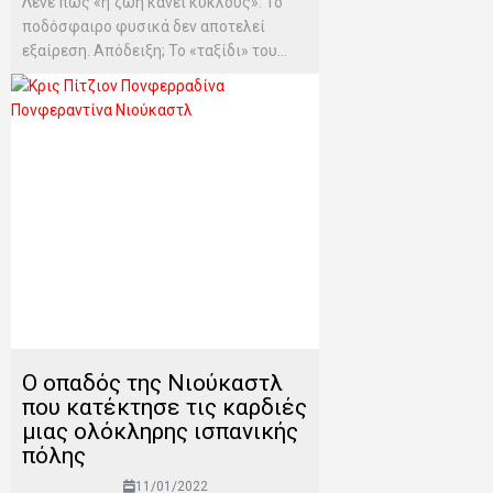
Λένε πως «η ζωή κάνει κύκλους». Το
ποδόσφαιρο φυσικά δεν αποτελεί
εξαίρεση. Απόδειξη; Το «ταξίδι» του...
Ο οπαδός της Νιούκαστλ
που κατέκτησε τις καρδιές
μιας ολόκληρης ισπανικής
πόλης
11/01/2022