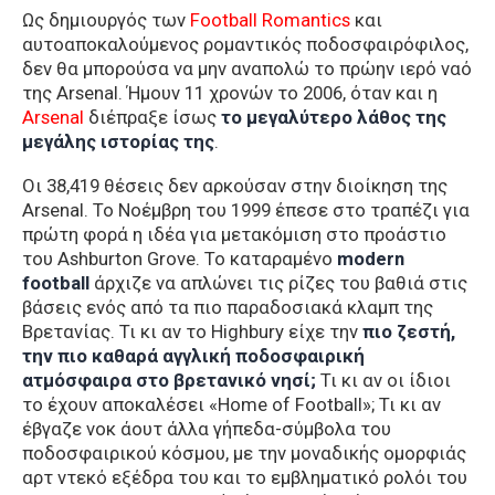
Ως δημιουργός των
Football Romantics
και
αυτοαποκαλούμενος ρομαντικός ποδοσφαιρόφιλος,
δεν θα μπορούσα να μην αναπολώ το πρώην ιερό ναό
της Arsenal. Ήμουν 11 χρονών το 2006, όταν και η
Arsenal
διέπραξε ίσως
το μεγαλύτερο λάθος της
μεγάλης ιστορίας της
.
Οι 38,419 θέσεις δεν αρκούσαν στην διοίκηση της
Arsenal. Το Νοέμβρη του 1999 έπεσε στο τραπέζι για
πρώτη φορά η ιδέα για μετακόμιση στο προάστιο
του Ashburton Grove. Το καταραμένο
modern
football
άρχιζε να απλώνει τις ρίζες του βαθιά στις
βάσεις ενός από τα πιο παραδοσιακά κλαμπ της
Βρετανίας. Τι κι αν το Highbury είχε την
πιο ζεστή,
την πιο καθαρά αγγλική ποδοσφαιρική
ατμόσφαιρα στο βρετανικό νησί;
Τι κι αν οι ίδιοι
το έχουν αποκαλέσει «Home of Football»; Τι κι αν
έβγαζε νοκ άουτ άλλα γήπεδα-σύμβολα του
ποδοσφαιρικού κόσμου, με την μοναδικής ομορφιάς
αρτ ντεκό εξέδρα του και το εμβληματικό ρολόι του