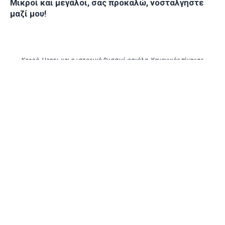
Μικροί και μεγάλοι, σας προκαλώ, νοσταλγήστε
μαζί μου!
Κορεό, Henry, και η ιστορική βυσσινί φανέλα. Κανονικός πίνακας
ζωγραφικής.