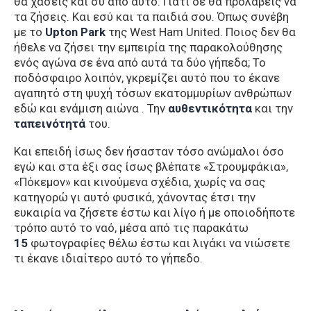
θα χάσεις και συ από αυτό. Γιατί δε θα προλάβεις να
τα ζήσεις. Και εσύ και τα παιδιά σου. Όπως συνέβη
με το
Upton Park
της West Ham United. Ποιος δεν θα
ήθελε να ζήσει την εμπειρία της παρακολούθησης
ενός αγώνα σε ένα από αυτά τα δύο γήπεδα; Το
ποδόσφαιρο λοιπόν, γκρεμίζει αυτό που το έκανε
αγαπητό στη ψυχή τόσων εκατομμυρίων ανθρώπων
εδώ και ενάμιση αιώνα . Την
αυθεντικότητα
και την
ταπεινότητά
του.
Και επειδή ίσως δεν ήσασταν τόσο ανώμαλοι όσο
εγώ και στα έξι σας ίσως βλέπατε «Στρουμφάκια»,
«Πόκεμον» και κινούμενα σχέδια, χωρίς να σας
κατηγορώ γι αυτό φυσικά, χάνοντας έτσι την
ευκαιρία να ζήσετε έστω και λίγο ή με οποιοδήποτε
τρόπο αυτό το ναό, μέσα από τις παρακάτω
15
φωτογραφίες θέλω έστω και λιγάκι να νιώσετε
τι έκανε ιδιαίτερο αυτό το γήπεδο.