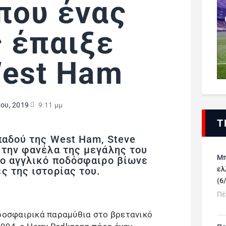
που ένας
 έπαιξε
West Ham
ίου, 2019
9:11 μμ
Τ
παδού της West Ham, Steve
 την φανέλα της μεγάλης του
Μπ
το αγγλικό ποδόσφαιρο βίωνε
ελ
ς της ιστορίας του.
(6
Πέ
οδοσφαιρικά παραμύθια στο βρετανικό