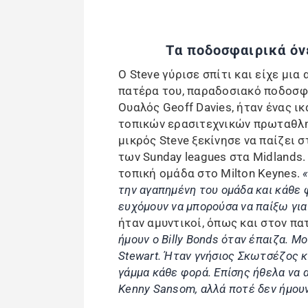
Τα ποδοσφαιρικά όν
Ο Steve γύρισε σπίτι και είχε μια
πατέρα του, παραδοσιακό ποδοσφα
Ουαλός Geoff Davies, ήταν ένας ι
τοπικών ερασιτεχνικών πρωταθλη
μικρός Steve ξεκίνησε να παίζει
των Sunday leagues στα Midlands.
τοπική ομάδα στο Milton Keynes.
«
την αγαπημένη του ομάδα και κάθε 
ευχόμουν να μπορούσα να παίξω για
ήταν αμυντικοί, όπως και στον πατ
ήμουν ο Billy Bonds όταν έπαιζα. Μο
Stewart. Ήταν γνήσιος Σκωτσέζος κ
γάμμα κάθε φορά. Επίσης ήθελα να 
Kenny Sansom, αλλά ποτέ δεν ήμουν