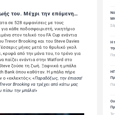
ζωής του. Μέχρι την επόμενη…
Νό
Μπ
ατα σε 528 εμφανίσεις με τους
Σά
 για κάθε ποδοσφαιριστή, νικητήριο
ιμένα στον τελικό του FA Cup ενάντια
ου Trevor Brooking και του Steve Davies
H 
έσσερις μήνες μετά το θρυλικό γκολ
τη
, κρυφά από την μάνα του, το τρένο για
Πα
να παίζει ενάντια στην Watford στο
 Steve ζούσε τη ζωή. Ξαφνικά η μπάλα
th Bank όπου καθόταν. Η μπάλα πήρε
ΗΠ
ν ο «εκλεκτός»; «
Παραδόξως, την έπιασα!
Πρ
Trevor Brooking να τρέχει από κάτω μας
Πα
ω πίσω την μπάλα!»
Ου
Πρ
Τε