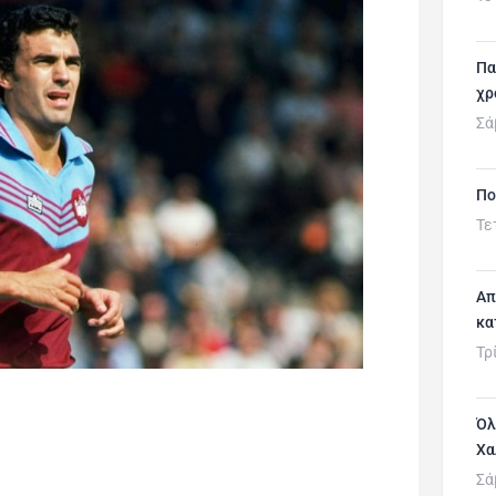
Πα
χρ
Σά
Πο
Τε
Απ
κα
Τρ
Όλ
Χα
Σά