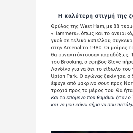
Η καλύτερη στιγμή της 
Θρύλος της West Ham, με 88 τέρμ
«Hammers», όπως και το ονειρικό,
γκολ σε τελικό κυπέλλου, συγκεκρ
στην Arsenal το 1980. Οι μοίρες τ
θα συναντιόντουσαν παραδόξως. Τ
του Brooking, ο έφηβος Steve πήρε
Λονδίνο για να δει το είδωλο του 
Upton Park. Ο αγώνας ξεκίνησε, ο
έφυγε από μακρινό σουτ προς Nor
τροχιά προς το μέρος του. Θα ήτα
Και το επόμενο που θυμάμαι ήταν ο 
και να μου κάνει σήμα να σου πετάξ