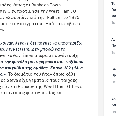
Το
μάδες, όπως οι Rushden Town,
Γο
try City, προτίμησε την West Ham . Ο
το
ων «Σφυριών» επί της Fulham το 1975
Τε
 ματς τον στιγμάτισε. Από τότε, έβαψε
e».
Αγ
ακρίναν, λέγανε ότι πρέπει να υποστηρίζω
Πρ
ήμουν West Ham. Δεν μπορώ να το
Τε
eve, καθώς έπινε μπύρα σε συνέντευξη
α την φανέλα με περηφάνια και ταξίδευα
τα παιχνίδια της ομάδας. Έκανα 182 μίλια
Γα
ο.»
. Το δωμάτιο του ήταν όπως κάθε
Πρ
ρός Steve είχε γεμάτους τους τοίχους
Πέ
τών και θρύλων της West Ham. Ο Trevor
 εκατοντάδες φωτογραφίες και
Αρ
Δα
Πα