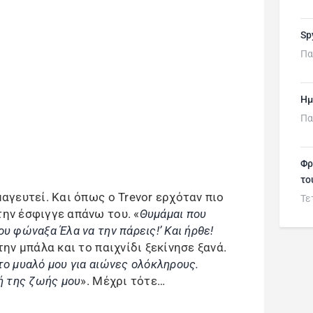
Sp
Πα
Ημ
Πα
Φρ
το
μαγευτεί. Και όπως ο Trevor ερχόταν πιο
Τε
την έσφιγγε απάνω του. «
Θυμάμαι που
υ φώναξα Έλα να την πάρεις!’ Και ήρθε!
την μπάλα και το παιχνίδι ξεκίνησε ξανά.
το μυαλό μου για αιώνες ολόκληρους.
μή της ζωής μου
». Μέχρι τότε…