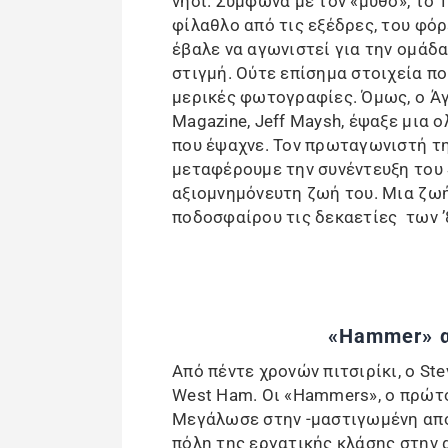
νησί. Σύμφωνα με τον «μύθο», το 
φίλαθλο από τις εξέδρες, του φό
έβαλε να αγωνιστεί για την ομάδα
στιγμή. Ούτε επίσημα στοιχεία π
μερικές φωτογραφίες. Όμως, ο Ά
Magazine, Jeff Maysh, έψαξε μια 
που έψαχνε. Τον πρωταγωνιστή της
μεταφέρουμε την συνέντευξη του S
αξιομνημόνευτη ζωή του. Μια ζωή
ποδοσφαίρου τις δεκαετίες των ’8
«Hammer» α
Από πέντε χρονών πιτσιρίκι, ο Ste
West Ham. Οι «Hammers», ο πρώτο
Μεγάλωσε στην -μαστιγωμένη από 
πόλη της εργατικής κλάσης στην α