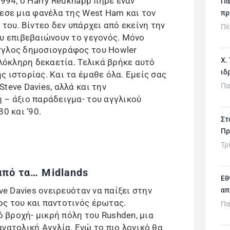
1994, ο Harry Redknapp πήρε έναν
Πα
ρεσε μια φανέλα της West Ham και τον
πρ
 του. Βίντεο δεν υπάρχει από εκείνη την
Πέ
ου επιβεβαιώνουν το γεγονός. Μόνο
γγλος δημοσιογράφος του Howler
Χ.
ολόκληρη δεκαετία. Τελικά βρήκε αυτό
ιδ
 ιστορίας. Και τα έμαθε όλα. Εμείς σας
Πα
teve Davies, αλλά και την
 – άξιο παράδειγμα- του αγγλικού
0 και ’90.
Στ
Πρ
Τρ
πό τα… Midlands
Εθ
ve Davies ονειρευόταν να παίξει στην
απ
ς του και παντοτινός έρωτας.
Πα
βροχή- μικρή πόλη του Rushden, μια
νατολική Αγγλία. Ενώ το πιο λογικό θα