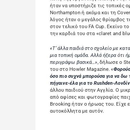
ήταν να υποστήριζε τις τοπικές ο
Northampton ή ακόμα και τη Coven
λόγος ήταν ο μεγάλος θρίαμβος τ
στον τελικό του FA Cup. Εκείνο το
την καρδιά του στα «claret and blu
«Τ’ άλλα παιδιά στο σχολείο με κατ
μια τοπική ομάδα. Αλλά ήξερα ότι 
περιγράψω βασικά…»
, δήλωσε ο St
του στο Howler Magazine. «
Φορούσ
όσο πιο συχνά μπορούσα για να δω 
πήγαινε-έλα για το Rushden-Λονδίν
άλλου παιδιού στην Αγγλία. Ο μικ
από αφίσες και φωτογραφίες παιχ
Brooking ήταν ο ήρωας του. Είχε
αυτοκόλλητα με αυτόν.