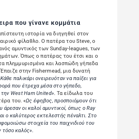
ειρα που γίνανε κομμάτια
 απίστευτη ιστορία να διηγηθεί στον
ιρικό φίλαθλο. Ο πατέρα του Steve, ο
κανός αμυντικός των Sunday-leagues, των
μάτων. Όπως ο πατέρας του έτσι και ο
 στα πλημμυρισμένα και λασπώδη γήπεδα
 Έπαιζε στην Fishermead, μια δυνατή
Κάθε παλικάρι ονειρευόταν να παίξει για
φορά που έτρεχα μέσα στο γήπεδο,
 την West Ham United»
. Τα είδωλα του
έρα του. «
Ως έφηβος, προσποιόμουν ότι
υ άρεσαν οι καλοί αμυντικοί, όπως ο Ray
αι ο καλύτερος εκτελεστής πέναλτι. Στο
αφομοιώσω στοιχεία του παιχνιδιού του
 τόσο καλός».