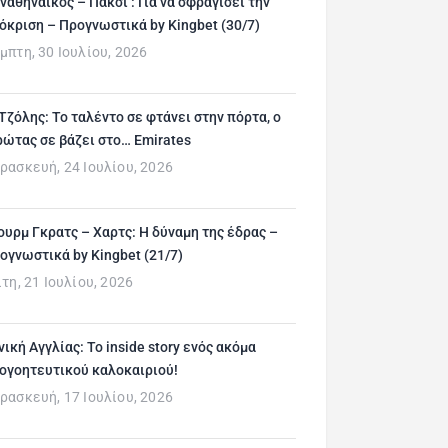
ναθηναϊκός – Πάκσι : Για να σφραγίσει την
όκριση – Προγνωστικά by Kingbet (30/7)
μπτη, 30 Ιουλίου, 2026
 Τζόλης: Το ταλέντο σε φτάνει στην πόρτα, ο
ρώτας σε βάζει στο… Emirates
ρασκευή, 24 Ιουλίου, 2026
ουρμ Γκρατς – Χαρτς: Η δύναμη της έδρας –
ογνωστικά by Kingbet (21/7)
ίτη, 21 Ιουλίου, 2026
νική Αγγλίας: Το inside story ενός ακόμα
ογοητευτικού καλοκαιριού!
ρασκευή, 17 Ιουλίου, 2026