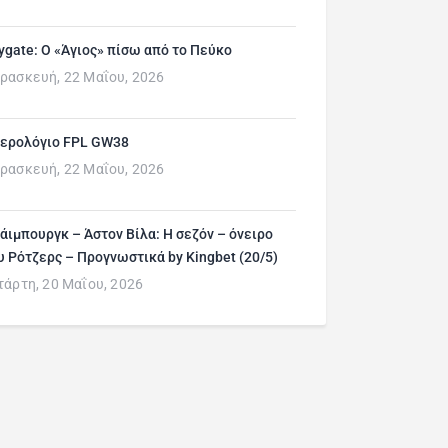
ygate: Ο «Άγιος» πίσω από το Πεύκο
ρασκευή, 22 Μαΐου, 2026
ερολόγιο FPL GW38
ρασκευή, 22 Μαΐου, 2026
άιμπουργκ – Άστον Βίλα: Η σεζόν – όνειρο
υ Ρότζερς – Προγνωστικά by Kingbet (20/5)
τάρτη, 20 Μαΐου, 2026