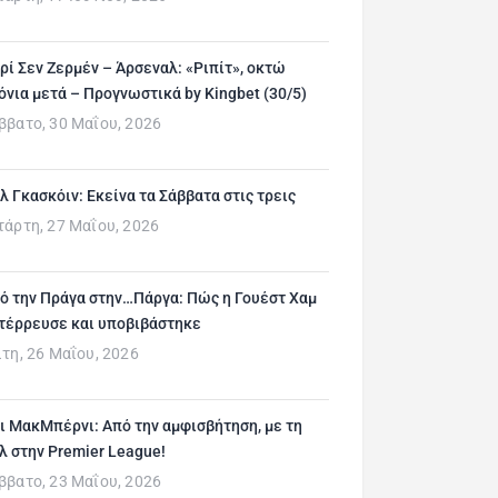
ρί Σεν Ζερμέν – Άρσεναλ: «Ριπίτ», οκτώ
όνια μετά – Προγνωστικά by Kingbet (30/5)
ββατο, 30 Μαΐου, 2026
λ Γκασκόιν: Εκείνα τα Σάββατα στις τρεις
τάρτη, 27 Μαΐου, 2026
ό την Πράγα στην…Πάργα: Πώς η Γουέστ Χαμ
τέρρευσε και υποβιβάστηκε
ίτη, 26 Μαΐου, 2026
ι ΜακΜπέρνι: Aπό την αμφισβήτηση, με τη
λ στην Premier League!
ββατο, 23 Μαΐου, 2026