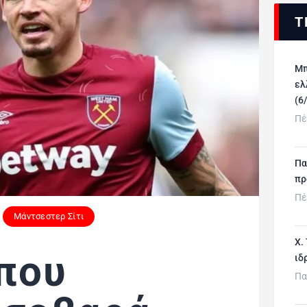
Τ
Μπ
ελ
(6
Πέ
Πα
πρ
Πέ
Μάντσεστερ Σίτι
Χ.
που
ιδ
Πα