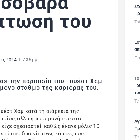
 σοβαρά
Στ
πτωση του
Πρ
Τρ
Εθ
απ
Πα
ου, 2024
7:36 μμ
Το
σε την παρουσία του Γουέστ Χαμ
Γο
όμενο σταθμό της καριέρας του.
το
Τε
υέστ Χαμ κατά τη διάρκεια της
αρίου, αλλά η παραμονή του στο
Αγ
είχε σχεδιαστεί, καθώς έκανε μόλις 10
Πρ
μετά από δύο κίτρινες κάρτες που
Τε