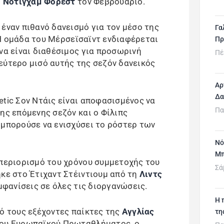
η
Νότιγχαμ Φόρεστ
τον Φεβρουάριο.
έναν πιθανό δανεισμό για τον μέσο της
Γα
Η ομάδα του Μέρσεϊσαϊντ ενδιαφέρεται
Πρ
να είναι διαθέσιμος για προσωρινή
Πέ
εύτερο μισό αυτής της σεζόν δανεικός
Αρ
Δα
etic Σον Ντάις είναι αποφασισμένος να
Πα
ης επόμενης σεζόν και o Φίλιπς
 μπορούσε να ενισχύσει το ρόστερ των
Νό
Μπ
 περιορισμό του χρόνου συμμετοχής του
Σά
ηκε στο Έτιχαντ Στέιντιουμ από τη
Λιντς
εμφανίσεις σε όλες τις διοργανώσεις.
H 
πό τους εξέχοντες παίκτες της
Αγγλίας
τη
νου Ευρωπαϊκού Πρωταθλήματος, ο