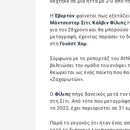
δέχτηκε σε μια ήττα με 2-0 από τ
Η
Έβερτον
φαίνεται πως εξετάζει 
Μάντσεστερ Σίτι
,
Κάλβιν Φίλιπς
.
για τον 28χρονο και θα μπορούσε 
μεταγραφή, έχοντας περάσει το δ
στη
Γουέστ Χαμ
.
Σύμφωνα με το ρεπορτάζ του Athl
βελτιώσει την ομάδα του ενόψει τ
θεωρείται ως ένας παίκτη που θα
«Ζαχαρωτών».
Ο
Φίλιπς
πήγε δανεικός μετά τον
στη Σίτι. Από τότε που μεταγράφ
το 2022, έχει περιοριστεί σε 31 
Παρά το γεγονός ότι ήταν ένας α
κατά τη διάρκεια του προηγούμε