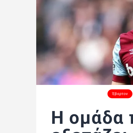
Έβερτον
Η ομάδα 