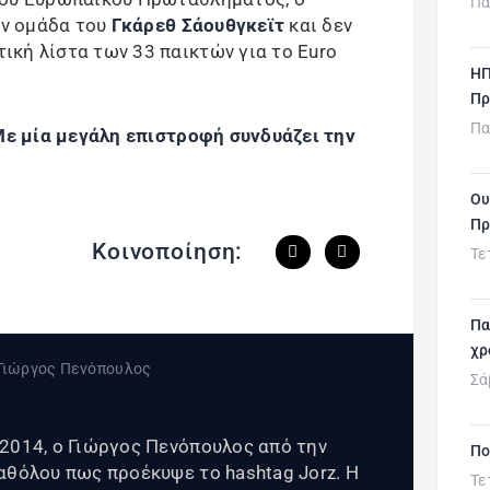
Πα
ην ομάδα του
Γκάρεθ Σάουθγκεϊτ
και δεν
κή λίστα των 33 παικτών για το Euro
ΗΠ
Πρ
Πα
ε μία μεγάλη επιστροφή συνδυάζει την
Ου
Πρ
Κοινοποίηση:
Τε
Πα
χρ
Σά
2014, ο Γιώργος Πενόπουλος από την
Πο
αθόλου πως προέκυψε το hashtag Jorz. Η
Τε