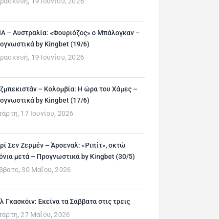
ρασκευή, 19 Ιουνίου, 2026
Α – Αυστραλία: «Φουριόζος» ο Μπάλογκαν –
ογνωστικά by Kingbet (19/6)
ρασκευή, 19 Ιουνίου, 2026
ζμπεκιστάν – Κολομβία: Η ώρα του Χάμες –
ογνωστικά by Kingbet (17/6)
τάρτη, 17 Ιουνίου, 2026
ρί Σεν Ζερμέν – Άρσεναλ: «Ριπίτ», οκτώ
όνια μετά – Προγνωστικά by Kingbet (30/5)
ββατο, 30 Μαΐου, 2026
λ Γκασκόιν: Εκείνα τα Σάββατα στις τρεις
τάρτη, 27 Μαΐου, 2026