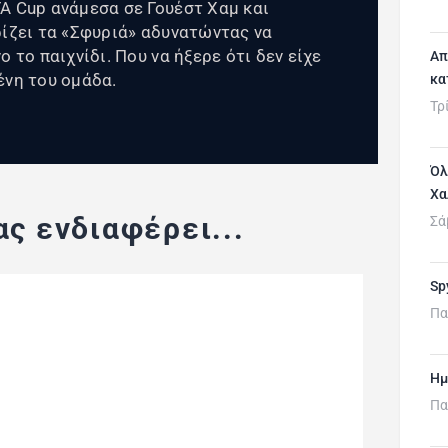
A Cup ανάμεσα σε Γουέστ Χαμ και
ρίζει τα «Σφυριά» αδυνατώντας να
 το παιχνίδι. Που να ήξερε ότι δεν είχε
Απ
ένη του ομάδα.
κα
Τρ
Όλ
Χα
ς ενδιαφέρει...
Σά
Sp
Πα
Ημ
Πα