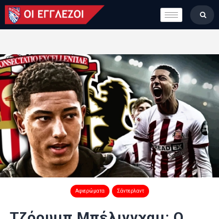
LONDON CALLING
ΚΑΤΗΓΟΡΙΕΣ
ΣΤΗΛΕΣ
ΒΑΘΜΟΛΟΓΙΕΣ
ΟΜΑΔΕΣ
ΠΟΙΟΙ ΕΙΜΑΣΤΕ
Αφιερώματα
Σάντερλαντ
Τζόουμπ Μπέλινγχαμ: Ο…