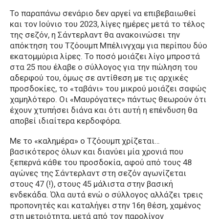
Το παραπάνω σενάριο δεν αργεί να επιβεβαιωθεί
και τον Ιούνιο του 2023, λίγες ημέρες μετά το τέλος
της σεζόν, η Σάντερλαντ θα ανακοινώσει την
απόκτηση του Τζόουμπ Μπέλινγχαμ για περίπου δύο
εκατομμύρια λίρες. Το ποσό μοιάζει λίγο μπροστά
στα 25 που έλαβε ο σύλλογος για την πώληση του
αδερφού του, όμως σε αντίθεση με τις αρχικές
προσδοκίες, το «ταβάνι» του μικρού μοιάζει σαφώς
χαμηλότερο. Οι «Μαυρόγατες» πάντως θεωρούν ότι
έχουν χτυπήσει διάνα και ότι αυτή η επένδυση θα
αποβεί ιδιαίτερα κερδοφόρα.
Με το «καλημέρα» ο Τζόουμπ χρίζεται…
βασικότερος όλων και διανύει μία χρονιά που
ξεπερνά κάθε του προσδοκία, αφού από τους 48
αγώνες της Σάντερλαντ στη σεζόν αγωνίζεται
στους 47 (!), στους 45 μάλιστα στην βασική
ενδεκάδα. Όλα αυτά ενώ ο σύλλογος αλλάζει τρεις
προπονητές και καταλήγει στην 16η θέση, χαμένος
στη μετριότητα, μετά από τον παρολίγον