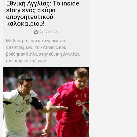
Εθνική Αγγλίας: Το inside
story ενός ακόμα
απογοητευτικού
καλοκαιριού!
17/07/2026
Mε βάση τα όσα κατέγραψαν οι
απεσταλμένοι του Αthletic που
βρέθηκαν δίπλα στην εθνική Αγγλίας,
σας παρουσιάζουμε...