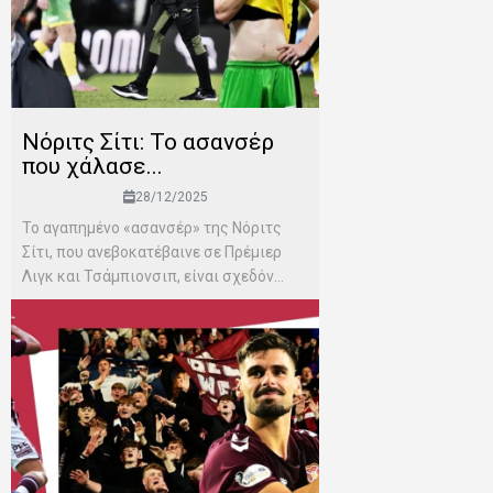
Νόριτς Σίτι: Το ασανσέρ
που χάλασε...
28/12/2025
Το αγαπημένο «ασανσέρ» της Νόριτς
Σίτι, που ανεβοκατέβαινε σε Πρέμιερ
Λιγκ και Τσάμπιονσιπ, είναι σχεδόν...