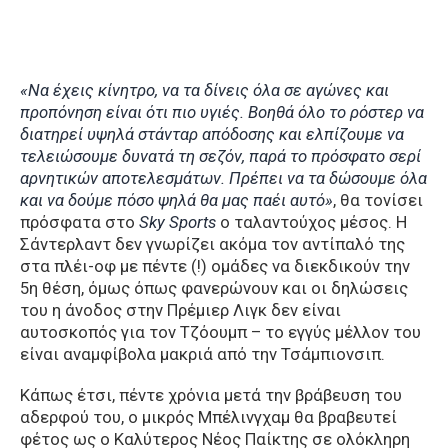
«Να έχεις κίνητρο, να τα δίνεις όλα σε αγώνες και
προπόνηση είναι ότι πιο υγιές. Βοηθά όλο το ρόστερ να
διατηρεί υψηλά στάνταρ απόδοσης και ελπίζουμε να
τελειώσουμε δυνατά τη σεζόν, παρά το πρόσφατο σερί
αρνητικών αποτελεσμάτων. Πρέπει να τα δώσουμε όλα
και να δούμε πόσο ψηλά θα μας παέι αυτό»
, θα τονίσει
πρόσφατα στο
Sky Sports
ο ταλαντούχος μέσος. Η
Σάντερλαντ δεν γνωρίζει ακόμα τον αντίπαλό της
στα πλέι-οφ με πέντε (!) ομάδες να διεκδικούν την
5η θέση, όμως όπως φανερώνουν και οι δηλώσεις
του η άνοδος στην Πρέμιερ Λιγκ δεν είναι
αυτοσκοπός για τον Τζόουμπ – το εγγύς μέλλον του
είναι αναμφίβολα μακριά από την Τσάμπιονσιπ.
Κάπως έτσι, πέντε χρόνια μετά την βράβευση του
αδερφού του, ο μικρός Μπέλινγχαμ θα βραβευτεί
φέτος ως ο Καλύτερος Νέος Παίκτης σε ολόκληρη