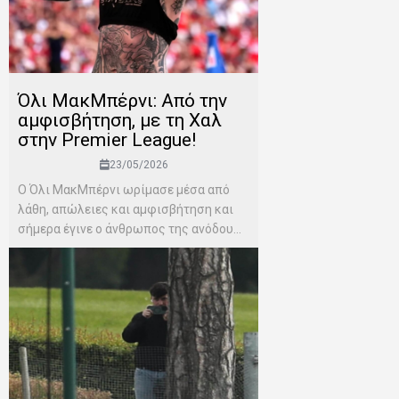
Όλι ΜακΜπέρνι: Aπό την
αμφισβήτηση, με τη Χαλ
στην Premier League!
23/05/2026
Ο Όλι ΜακΜπέρνι ωρίμασε μέσα από
λάθη, απώλειες και αμφισβήτηση και
σήμερα έγινε ο άνθρωπος της ανόδου...