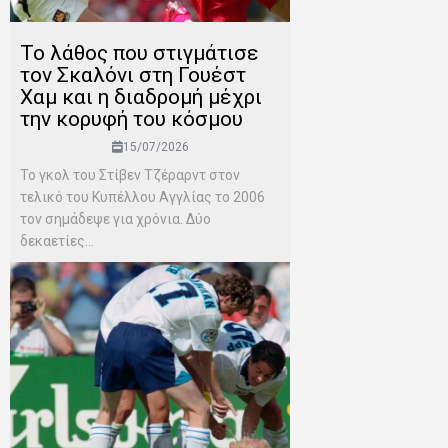
Το λάθος που στιγμάτισε
τον Σκαλόνι στη Γουέστ
Χαμ και η διαδρομή μέχρι
την κορυφή του κόσμου
15/07/2026
Το γκολ του Στίβεν Τζέραρντ στον
τελικό του Κυπέλλου Αγγλίας το 2006
τον σημάδεψε για χρόνια. Δύο
δεκαετίες...