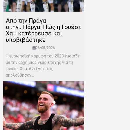
Από την Πράγα
στην...Πάργα: Πώς η Γουέστ
Χαμ κατέρρευσε και
υποβιβάστηκε
26/05/2026
Η ευρωπαϊκή κορυφή του 2023 έμοιαζε
με την αρχή μιας νέας εποχής για τη
Γουέστ Χαμ. Αντί γι’ αυτό,
ακολούθησαν...