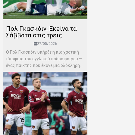
Πολ Γκασκόιν: Εκείνα τα
Σάββατα στις τρεις
27/05/2026
Ο Πολ Γκασκόιν υπήρξε η πιο χαοτική
ιδιοφυΐα του αγγλικού ποδοσφαίρου —
ένας παίκτης που έκανε μια ολόκληρη...