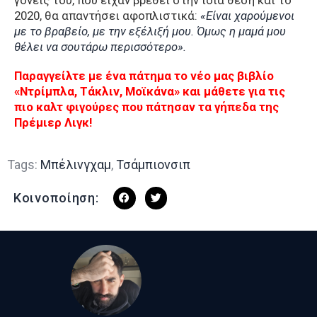
γονείς του, που είχαν βρεθεί στην ίδια θέση και το
2020, θα απαντήσει αφοπλιστικά:
«Είναι χαρούμενοι
με το βραβείο, με την εξέλιξή μου. Όμως η μαμά μου
θέλει να σουτάρω περισσότερο».
Παραγγείλτε με ένα πάτημα το νέο μας βιβλίο
«Ντρίμπλα, Τάκλιν, Μοϊκάνα» και μάθετε για τις
πιο καλτ φιγούρες που πάτησαν τα γήπεδα της
Πρέμιερ Λιγκ!
Tags:
Μπέλινγχαμ
,
Τσάμπιονσιπ
Κοινοποίηση: