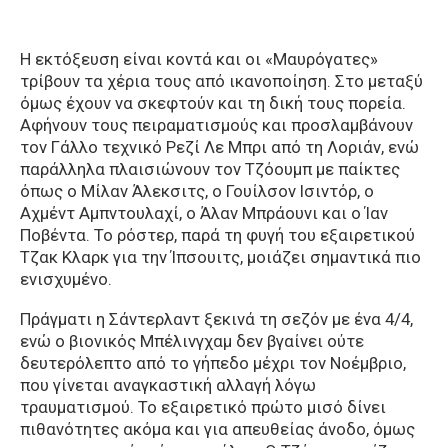
Η εκτόξευση είναι κοντά και οι «Μαυρόγατες»
τρίβουν τα χέρια τους από ικανοποίηση. Στο μεταξύ
όμως έχουν να σκεφτούν και τη δική τους πορεία.
Αφήνουν τους πειραματισμούς και προσλαμβάνουν
τον Γάλλο τεχνικό Ρεζί Λε Μπρι από τη Λοριάν, ενώ
παράλληλα πλαισιώνουν τον Τζόουμπ με παίκτες
όπως ο Μίλαν Άλεκσιτς, ο Γουίλσον Ισιντόρ, ο
Αχμέντ Αμπντουλαχί, ο Άλαν Μπράουνι και ο Ίαν
Ποβέντα. Το ρόστερ, παρά τη φυγή του εξαιρετικού
Τζακ Κλαρκ για την Ίπσουιτς, μοιάζει σημαντικά πιο
ενισχυμένο.
Πράγματι η Σάντερλαντ ξεκινά τη σεζόν με ένα 4/4,
ενώ ο βιονικός Μπέλινγχαμ δεν βγαίνει ούτε
δευτερόλεπτο από το γήπεδο μέχρι τον Νοέμβριο,
που γίνεται αναγκαστική αλλαγή λόγω
τραυματισμού. Το εξαιρετικό πρώτο μισό δίνει
πιθανότητες ακόμα και για απευθείας άνοδο, όμως