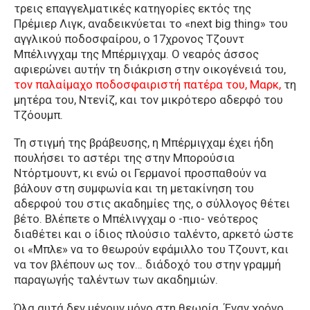
τρεις επαγγελματικές κατηγορίες εκτός της
Πρέμιερ Λιγκ, αναδεικνύεται το «next big thing» του
αγγλικού ποδοσφαίρου, ο 17χρονος Τζουντ
Μπέλινγχαμ της Μπέρμιγχαμ. Ο νεαρός άσσος
αφιερώνει αυτήν τη διάκριση στην οικογένειά του,
τον παλαίμαχο ποδοσφαιριστή πατέρα του, Μαρκ,
τη
μητέρα του, Ντενίζ, και τον μικρότερο αδερφό του
Τζόουμπ.
Τη στιγμή της βράβευσης, η Μπέρμιγχαμ έχει ήδη
πουλήσει το αστέρι της στην Μπορούσια
Ντόρτμουντ, κι ενώ οι Γερμανοί προσπαθούν να
βάλουν στη συμφωνία και τη μετακίνηση του
αδερφού του στις ακαδημίες της, ο σύλλογος θέτει
βέτο. Βλέπετε ο Μπέλινγχαμ ο -πιο- νεότερος
διαθέτει και ο ίδιος πλούσιο ταλέντο, αρκετό ώστε
οι «Μπλε» να το θεωρούν εφάμιλλο του Τζουντ, και
να τον βλέπουν ως τον… διάδοχό του στην γραμμή
παραγωγής ταλέντων των ακαδημιών.
Όλα αυτά δεν μένουν μόνο στη θεωρία. Έναν χρόνο