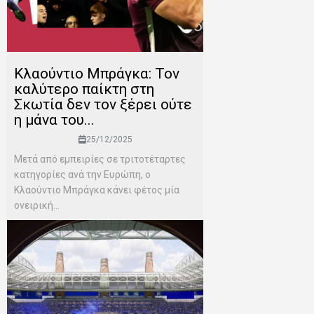
Κλαούντιο Μπράγκα: Τον
καλύτερο παίκτη στη
Σκωτία δεν τον ξέρει ούτε
η μάνα του...
25/12/2025
Μετά από εμπειρίες σε τριτοτέταρτες
κατηγορίες ανά την Ευρώπη, ο
Κλαούντιο Μπράγκα κάνει φέτος μία
ονειρική...