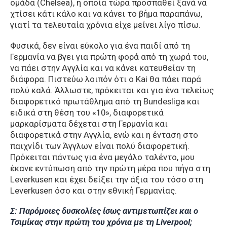
ομάδα (Chelsea), η οποία τώρα προσπαθεί ξανά να
χτίσει κάτι κάλο και να κάνει το βήμα παραπάνω,
γιατί τα τελευταία χρόνια είχε μείνει λίγο πίσω.
Φυσικά, δεν είναι εύκολο για ένα παιδί από τη
Γερμανία να βγει για πρώτη φορά από τη χωρά του,
να πάει στην Αγγλία και να κάνει κατευθείαν τη
διάφορα. Πιστεύω λοιπόν ότι ο Kai θα πάει παρά
πολύ καλά. Άλλωστε, πρόκειται και για ένα τελείως
διαφορετικό πρωτάθλημα από τη Bundesliga και
ειδικά στη θέση του «10», διαφορετικά
μαρκαρίσματα δέχεται στη Γερμανία και
διαφορετικά στην Αγγλία, ενώ και η ένταση στο
παιχνίδι των Άγγλων είναι πολύ διαφορετική.
Πρόκειται πάντως για ένα μεγάλο ταλέντο, μου
έκανε εντύπωση από την πρώτη μέρα που πήγα στη
Leverkusen και έχει δείξει την άξια του τόσο στη
Leverkusen όσο και στην εθνική Γερμανίας.
Σ: Παρόμοιες δυσκολίες ίσως αντιμετωπίζει και ο
Τσιμίκας στην πρώτη του χρόνια με τη Liverpool;