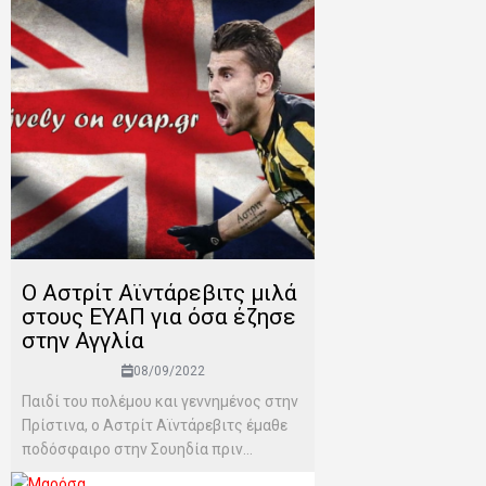
Ο Αστρίτ Αϊντάρεβιτς μιλά
στους ΕΥΑΠ για όσα έζησε
στην Αγγλία
08/09/2022
Παιδί του πολέμου και γεννημένος στην
Πρίστινα, ο Αστρίτ Αϊντάρεβιτς έμαθε
ποδόσφαιρο στην Σουηδία πριν...