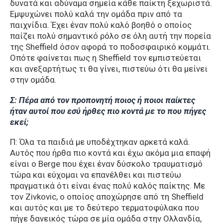
δυνατά και αδύναμα σημεία κάθε παίκτη ξεχωριστά.
Εμψυχώνει πολύ καλά την ομάδα πριν από τα
παιχνίδια. Έχει έναν πολύ καλό βοηθό ο οποίος
παίζει πολύ σημαντικό ρόλο σε όλη αυτή την πορεία
της Sheffield όσον αφορά το ποδοσφαιρικό κομμάτι.
Οπότε φαίνεται πως η Sheffield τον εμπιστεύεται
και ανεξαρτήτως τι θα γίνει, πιστεύω ότι θα μείνει
στην ομάδα.
Σ: Πέρα από τον προπονητή ποιος ή ποιοι παίκτες
ήταν αυτοί που εσύ ήρθες πιο κοντά με το που πήγες
εκεί;
Π: Όλα τα παιδιά με υποδέχτηκαν αρκετά καλά.
Αυτός που ήρθα πιο κοντά και έχω ακόμα μια επαφή
είναι ο Berge που έχει έναν δύσκολο τραυματισμό
τώρα και εύχομαι να επανέλθει και πιστεύω
πραγματικά ότι είναι ένας πολύ καλός παίκτης. Με
τον Zivkovic, ο οποίος αποχώρησε από τη Sheffield
και αυτός και με το δεύτερο τερματοφύλακα που
πήγε δανεικός τώρα σε μία ομάδα στην Ολλανδία,