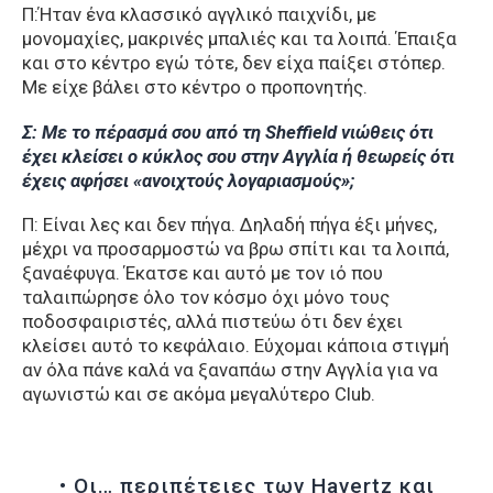
Π:Ήταν ένα κλασσικό αγγλικό παιχνίδι, με
μονομαχίες, μακρινές μπαλιές και τα λοιπά. Έπαιξα
και στο κέντρο εγώ τότε, δεν είχα παίξει στόπερ.
Με είχε βάλει στο κέντρο ο προπονητής.
Σ: Με το πέρασμά σου από τη Sheffield νιώθεις ότι
έχει κλείσει ο κύκλος σου στην Αγγλία ή θεωρείς ότι
έχεις αφήσει «ανοιχτούς λογαριασμούς»;
Π: Είναι λες και δεν πήγα. Δηλαδή πήγα έξι μήνες,
μέχρι να προσαρμοστώ να βρω σπίτι και τα λοιπά,
ξαναέφυγα. Έκατσε και αυτό με τον ιό που
ταλαιπώρησε όλο τον κόσμο όχι μόνο τους
ποδοσφαιριστές, αλλά πιστεύω ότι δεν έχει
κλείσει αυτό το κεφάλαιο. Εύχομαι κάποια στιγμή
αν όλα πάνε καλά να ξαναπάω στην Αγγλία για να
αγωνιστώ και σε ακόμα μεγαλύτερο Club.
• Οι… περιπέτειες των Havertz και