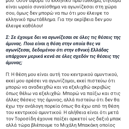
μου. Όσον αφορά το ελληνικό πρωτάθλημα, σίγουρα
είναι ωραίο συναίσθημα να αγωνίζεσαι στη χώρα
σου, όμως δεν μπορώ να πω ότι μου έλειψε το
ελληνικό πρωτάθλημα. Για την ακρίβεια δεν μου
έλειψε καθόλου!
Σ: Σε έχουμε δει να αγωνίζεσαι σε όλες τις θέσεις της
άμυνας. Ποια είναι η θέση στην οποία θες να
αγωνίζεσαι, δεδομένου ότι στην εθνική Ελλάδας
υπάρχουν μερικά κενά σε όλες σχεδόν τις θέσεις της
άμυνας;
Π: Η θέση μου είναι αυτή του κεντρικού αμυντικού,
εκεί μου αρέσει να αγωνίζομαι, εκεί πιστεύω ότι
μπορώ να αναδειχθώ και να εξελιχθώ ακριβώς
όπως θέλω να εξελιχθώ. Μπορώ να παίξω και στις
άλλες θέσεις της άμυνας, αλλά πιστεύω ότι δεν θα
έχω την ανάλογη πορεία όπως θα έχω από τη θέση
του κεντρικού αμυντικού. Η αλήθεια είναι ότι μετά
τον Τοροσίδη έχουνε παίξει αρκετοί ω
ς
δεξιά μπακ
αλλά τώρα βλέπουμε το Μιχάλη Μπακάκη οποίος