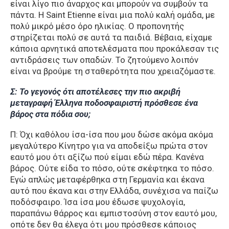
είναι λίγο πιο άναρχος και μπορούν να συμβούν τα
πάντα. Η Saint Etienne είναι μια πολύ καλή ομάδα, με
πολύ μικρό μέσο όρο ηλικίας. Ο προπονητής
στηρίζεται πολύ σε αυτά τα παιδιά. Βέβαια, είχαμε
κάποια αρνητικά αποτελέσματα που προκάλεσαν τις
αντιδράσεις των οπαδών. Το ζητούμενο λοιπόν
είναι να βρούμε τη σταθερότητα που χρειαζόμαστε.
Σ: Το γεγονός ότι αποτέλεσες την πιο ακριβή
μεταγραφή Έλληνα ποδοσφαιριστή πρόσθεσε ένα
βάρος στα πόδια σου;
Π: Όχι καθόλου ίσα-ίσα που μου δώσε ακόμα ακόμα
μεγαλύτερο Κίνητρο για να αποδείξω πρώτα στον
εαυτό μου ότι αξίζω πού είμαι εδώ πέρα. Κανένα
βάρος. Ούτε είδα το πόσο, ούτε σκέφτηκα το πόσο.
Εγώ απλώς μεταφέρθηκα στη Γερμανία και έκανα
αυτό που έκανα και στην Ελλάδα, συνέχισα να παίζω
ποδόσφαιρο. Ίσα ίσα μου έδωσε ψυχολογία,
παραπάνω θάρρος και εμπιστοσύνη στον εαυτό μου,
οπότε δεν θα έλεγα ότι μου πρόσθεσε κάποιος