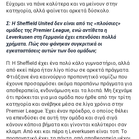
Εύχομαι να πάνε καλύτερα και να μείνουν στην
κατηγορία, αλλά φαίνεται αρκετά δύσκολο.
Σ: Η Sheffield United δεν είναι από τις «πλούσιες»
ομάδες της Premier League, ενώ αντίθετα η
Leverkusen στη Γερμανία έχει επενδύσει πολλά
χρήματα. Πώς σου φάνηκαν συγκριτικά οι
εγκαταστάσεις αυτών των δυο ομάδων;
Π: Η Sheffield έχει ένα πολύ κάλο γυμναστήριο, αλλά
από εκεί πέρα ήταν λίγο πίσω σε αρκετά πράγματα.
Φτιάξανε ένα καινούργιο προπονητικό νομίζω που
έχουνε προσαρμόσει ακόμα παραπάνω πράγματα για
αποθεραπεία, ενδυνάμωση και τα λοιπά. Μη ξεχνάμε
ότι πρόκειται για μια ομάδα που ήρθε από την τρίτη
κατηγορία και ανέβηκε μέσα σε λίγα χρόνια στην
Premier League. Έχει έναν πρόεδρο, ο οποίος θέλει
να επενδύσει σε αυτή την ομάδα και σιγά σιγά
κάνουν κάποια βήματα και γίνονται καλύτεροι σαν
κλαμπ. Από κει και πέρα η Leverkusen είναι τοπ. Το
προπονητικό έχει τα πάντα, από αποθεραπεία μέχρι