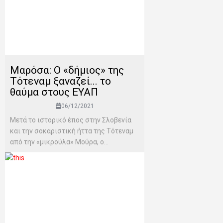
Μαρόσα: Ο «δήμιος» της
Τότεναμ ξαναζεί... το
θαύμα στους ΕΥΑΠ
06/12/2021
Μετά το ιστορικό έπος στην Σλοβενία
και την σοκαριστική ήττα της Τότεναμ
από την «μικρούλα» Μούρα, ο...