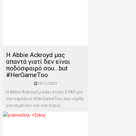
Η Abbie Ackroyd μας
απαντά γιατί δεν είναι
ποδόσφαιρό σου...but
#HerGameToo
15/11/2021
Η Abbie Ackroyd μιλάει στους ΕΥΑΠ για
την καμπάνια #HerGameToo, που «ήρθε
για να μείνει» και σαν κύριο...