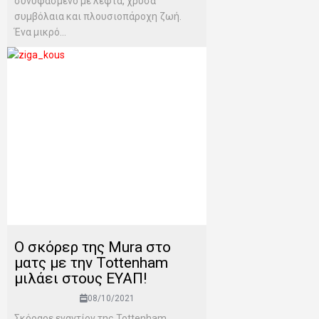
συνυφασμένο με λεφτά, χρυσά
συμβόλαια και πλουσιοπάροχη ζωή.
Ένα μικρό...
Ο σκόρερ της Mura στο
ματς με την Tottenham
μιλάει στους ΕΥΑΠ!
08/10/2021
Σκόραρε εναντίον της Tottenham,