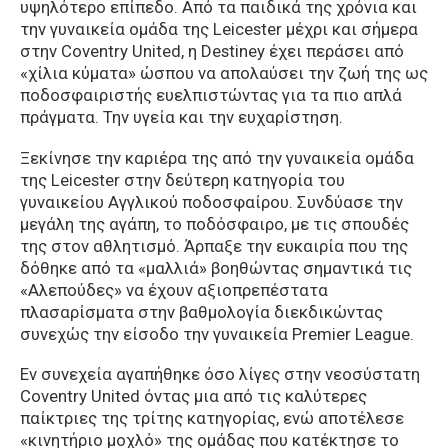
υψηλότερο επίπεδο. Από τα παιδικά της χρόνια και
την γυναικεία ομάδα της Leicester μέχρι και σήμερα
στην Coventry United, η Destiney έχει περάσει από
«χίλια κύματα» ώσπου να απολαύσει την ζωή της ως
ποδοσφαιριστής ευελπιστώντας για τα πιο απλά
πράγματα. Την υγεία και την ευχαρίστηση.
Ξεκίνησε την καριέρα της από την γυναικεία ομάδα
της Leicester στην δεύτερη κατηγορία του
γυναικείου Αγγλικού ποδοσφαίρου. Συνδύασε την
μεγάλη της αγάπη, το ποδόσφαιρο, με τις σπουδές
της στον αθλητισμό. Άρπαξε την ευκαιρία που της
δόθηκε από τα «μαλλιά» βοηθώντας σημαντικά τις
«Αλεπούδες» να έχουν αξιοπρεπέστατα
πλασαρίσματα στην βαθμολογία διεκδικώντας
συνεχώς την είσοδο την γυναικεία Premier League.
Εν συνεχεία αγαπήθηκε όσο λίγες στην νεοσύστατη
Coventry United όντας μια από τις καλύτερες
παίκτριες της τρίτης κατηγορίας, ενώ αποτέλεσε
«κινητήριο μοχλό» της ομάδας που κατέκτησε το