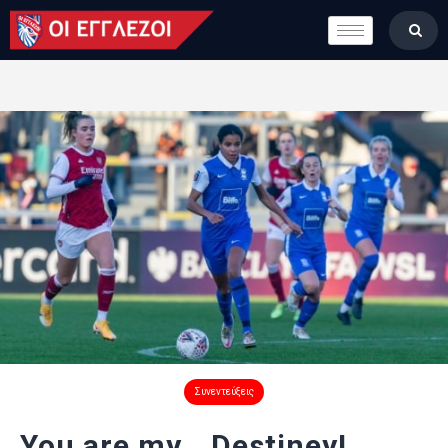
LONDON CALLING
ΚΑΤΗΓΟΡΙΕΣ
ΣΤΗΛΕΣ
ΒΑΘΜΟΛΟΓΙΕΣ
ΟΜΑΔΕΣ
ΠΟΙΟΙ ΕΙΜΑΣΤΕ
Συνεντεύξεις
You are my… Destiney!