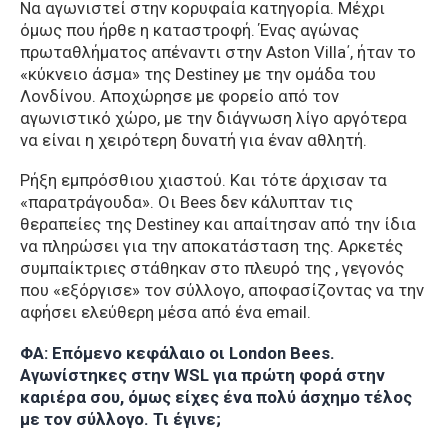
Να αγωνιστεί στην κορυφαία κατηγορία. Μέχρι
όμως που ήρθε η καταστροφή. Ένας αγώνας
πρωταθλήματος απέναντι στην Aston Villa΄, ήταν το
«κύκνειο άσμα» της Destiney με την ομάδα του
Λονδίνου. Αποχώρησε με φορείο από τον
αγωνιστικό χώρο, με την διάγνωση λίγο αργότερα
να είναι η χειρότερη δυνατή για έναν αθλητή.
Ρήξη εμπρόσθιου χιαστού. Και τότε άρχισαν τα
«παρατράγουδα». Οι Bees δεν κάλυπταν τις
θεραπείες της Destiney και απαίτησαν από την ίδια
να πληρώσει για την αποκατάσταση της. Αρκετές
συμπαίκτριες στάθηκαν στο πλευρό της , γεγονός
που «εξόργισε» τον σύλλογο, αποφασίζοντας να την
αφήσει ελεύθερη μέσα από ένα email.
ΦΑ:
Επόμενο κεφάλαιο οι London Bees.
Αγωνίστηκες στην WSL για πρώτη φορά στην
καριέρα σου, όμως είχες ένα πολύ άσχημο τέλος
με τον σύλλογο. Τι έγινε;