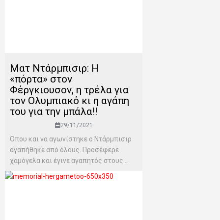
Ματ Ντάρμπισιρ: H
«πόρτα» στον
Φέργκιουσον, η τρέλα για
τον Ολυμπιακό κι η αγάπη
του για την μπάλα!!
29/11/2021
Όπου και να αγωνίστηκε ο Ντάρμπισιρ
αγαπήθηκε από όλους. Προσέφερε
χαμόγελα και έγινε αγαπητός στους...