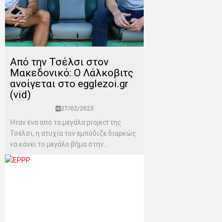
Από την Τσέλσι στον
Μακεδονικό: Ο Λάλκοβιτς
ανοίγεται στο egglezoi.gr
(vid)
27/02/2023
Ήταν ένα από τα μεγάλα project της
Τσέλσι, η ατυχία τον εμπόδιζε διαρκώς
να κάνει το μεγάλο βήμα στην...