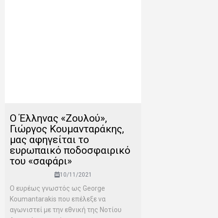
O Έλληνας «Ζουλού»,
Γιώργος Κουμανταράκης,
μας αφηγείται το
ευρωπαικό ποδοσφαιρικό
του «σαφάρι»
10/11/2021
Ο ευρέως γνωστός ως George
Koumantarakis που επέλεξε να
αγωνιστεί με την εθνική της Νοτίου