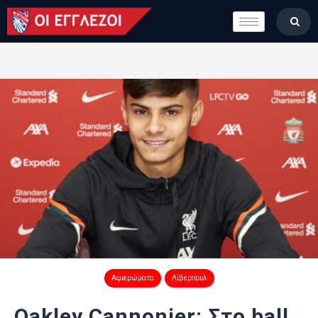
LONDON CALLING
ΚΑΤΗΓΟΡΙΕΣ
ΣΤΗΛΕΣ
ΒΑΘΜΟΛΟΓΙΕΣ
ΟΜΑΔΕΣ
ΠΟΙΟΙ ΕΙΜΑΣΤΕ
Αφιερώματα
Λίβερπουλ
Oakley Cannonier: Στο ball