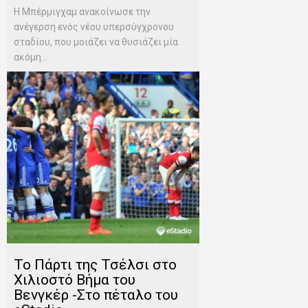
Η Μπέρμιγχαμ ανακοίνωσε την
ανέγερση ενός νέου υπερσύγχρονου
σταδίου, που μοιάζει να θυσιάζει μία
ακόμη...
To Πάρτι της Τσέλσι στο
Χιλιοστό Βήμα του
Βενγκέρ -Στο πέταλο του