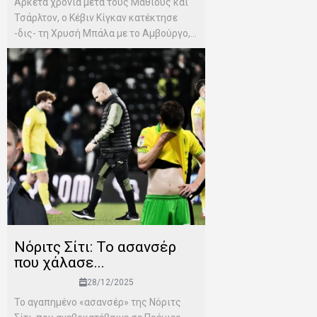
Αρκετά χρόνια μετά τους Μάθιους και
Τσάρλτον, ο Κέβιν Κίγκαν κατέκτησε
-δις- τη Χρυσή Μπάλα με το Αμβούργο,...
Νόριτς Σίτι: Το ασανσέρ
που χάλασε...
28/12/2025
Το αγαπημένο «ασανσέρ» της Νόριτς