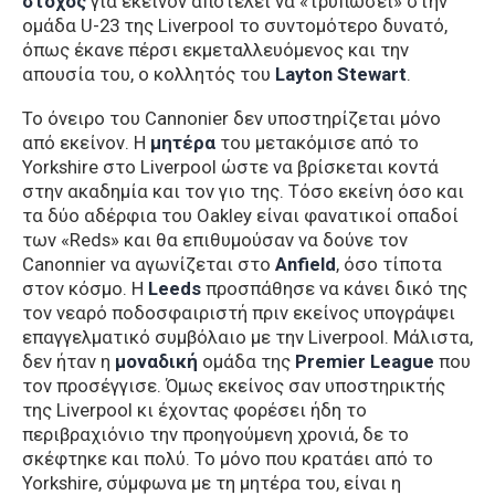
στόχος
για εκείνον αποτελεί να «τρυπώσει» στην
ομάδα U-23 της Liverpool το συντομότερο δυνατό,
όπως έκανε πέρσι εκμεταλλευόμενος και την
απουσία του, ο κολλητός του
Layton Stewart
.
Το όνειρο του Cannonier δεν υποστηρίζεται μόνο
από εκείνον. Η
μητέρα
του μετακόμισε από το
Yorkshire στο Liverpool ώστε να βρίσκεται κοντά
στην ακαδημία και τον γιο της. Τόσο εκείνη όσο και
τα δύο αδέρφια του Oakley είναι φανατικοί οπαδοί
των «Reds» και θα επιθυμούσαν να δούνε τον
Canonnier να αγωνίζεται στο
Anfield
, όσο τίποτα
στον κόσμο. Η
Leeds
προσπάθησε να κάνει δικό της
τον νεαρό ποδοσφαιριστή πριν εκείνος υπογράψει
επαγγελματικό συμβόλαιο με την Liverpool. Μάλιστα,
δεν ήταν η
μοναδική
ομάδα της
Premier League
που
τον προσέγγισε. Όμως εκείνος σαν υποστηρικτής
της Liverpool κι έχοντας φορέσει ήδη το
περιβραχιόνιο την προηγούμενη χρονιά, δε το
σκέφτηκε και πολύ. Το μόνο που κρατάει από το
Yorkshire, σύμφωνα με τη μητέρα του, είναι η