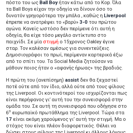
πόστο του ως
Ball Boy
ήταν κάτω από το Kop. Όλα
τα Ball Boys είχαν την οδηγία να δίνουν όσο το
δυνατόν γρηγορότερα την μπάλα , καθώς η
Liverpool
έπρεπε να ανατρέψει το «βαρύ»
3-0
του πρώτου
αγώνα. Κανείς ωστόσο δεν περίμενε ότι αυτή η
οδηγία, θα είχε τόσο μεγάλο αντίκτυπο στο
παιχνίδι. Σε μία
στιγμή
ο 15χρονος Oakley έγινε
σταρ. Τον καλέσαν αμέσως για συνεντεύξεις.
Δημοσιογράφοι το πρωί, περίμεναν καρτερικά έξω
από το σπίτι του. Τα Social Media ζητούσαν να
μάθουν ποιος ήταν ο «αφανής ήρωας» της βραδιάς.
Η πρώτη του (ανεπίσημη)
assist
δεν θα ξεχαστεί
ποτέ ούτε από τον ίδιο, αλλά ούτε από τους φίλους
της Liverpool. Oι κοντινότεροί του ισχυρίζονται πως
είναι περήφανος γι’ αυτή του την συνεισφορά στην
ομάδα του. Σε αυτή τη συνεισφορά που οδήγησε στο
ο
6
ευρωπαϊκό πρωτάθλημα της Liverpool. Τώρα στα
17
είναι ακόμη χαρούμενος γι’ αυτή την στιγμή. Μα ο
στόχος του είναι πλέον διαφορετικός. Θέλει να
δώσει στους φίλους της Liverpool κι άλλους λόγους