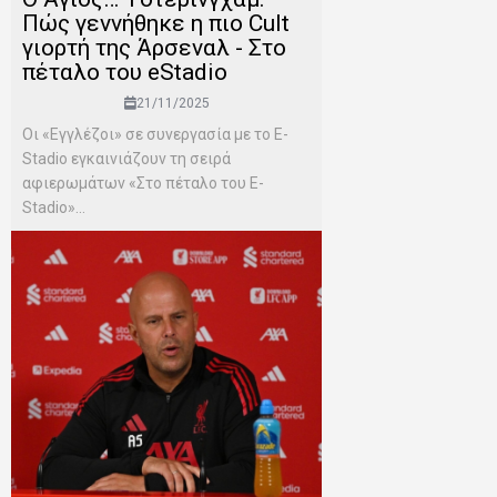
Πώς γεννήθηκε η πιο Cult
γιορτή της Άρσεναλ - Στο
πέταλο του eStadio
21/11/2025
Οι «Εγγλέζοι» σε συνεργασία με το E-
Stadio εγκαινιάζουν τη σειρά
αφιερωμάτων «Στο πέταλο του E-
Stadio»...