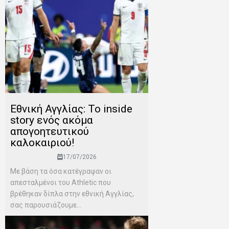
Εθνική Αγγλίας: Το inside
story ενός ακόμα
απογοητευτικού
καλοκαιριού!
17/07/2026
Mε βάση τα όσα κατέγραψαν οι
απεσταλμένοι του Αthletic που
βρέθηκαν δίπλα στην εθνική Αγγλίας,
σας παρουσιάζουμε...