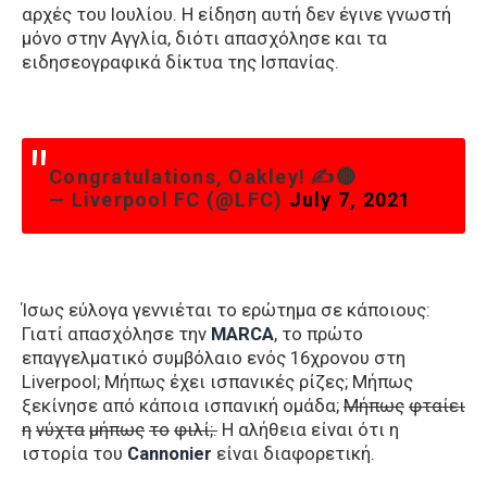
αρχές του Ιουλίου. Η είδηση αυτή δεν έγινε γνωστή
μόνο στην Αγγλία, διότι απασχόλησε και τα
ειδησεογραφικά δίκτυα της Ισπανίας.
Congratulations, Oakley! ✍️🔴
— Liverpool FC (@LFC)
July 7, 2021
Ίσως εύλογα γεννιέται το ερώτημα σε κάποιους:
Γιατί απασχόλησε την
MARCA
, το πρώτο
επαγγελματικό συμβόλαιο ενός 16χρονου στη
Liverpool; Μήπως έχει ισπανικές ρίζες; Μήπως
ξεκίνησε από κάποια ισπανική ομάδα;
M
ήπως
φταίει
η
νύχτα
μήπως
το
φιλί
;.
H αλήθεια είναι ότι η
ιστορία του
Cannonier
είναι διαφορετική.