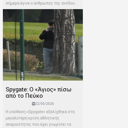
σήμερα έγινε ο άνθρωπος της ανόδου...
Spygate: Ο «Άγιος» πίσω
από το Πεύκο
22/05/2026
Η υπόθεση «Spygate» εξελίχθηκε στη
μεγαλύτερη κρίση αθλητικής
ακεραιότητας που έχει γνωρίσει τα