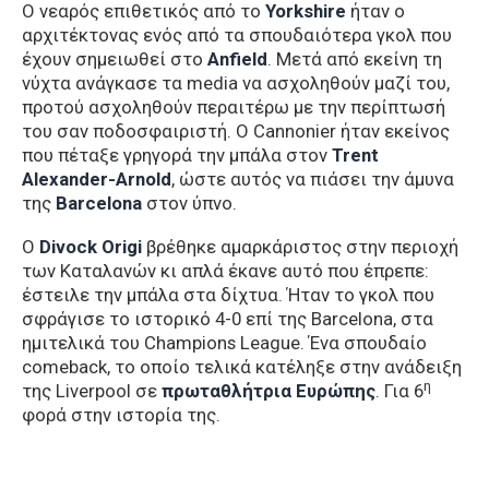
Ο νεαρός επιθετικός από το
Yorkshire
ήταν ο
αρχιτέκτονας ενός από τα σπουδαιότερα γκολ που
έχουν σημειωθεί στο
Anfield
. Mετά από εκείνη τη
νύχτα ανάγκασε τα media να ασχοληθούν μαζί του,
προτού ασχοληθούν περαιτέρω με την περίπτωσή
του σαν ποδοσφαιριστή. Ο Cannonier ήταν εκείνος
που πέταξε γρηγορά την μπάλα στον
Trent
Alexander-Arnold
, ώστε αυτός να πιάσει την άμυνα
της
Barcelona
στον ύπνο.
Ο
Divock Origi
βρέθηκε αμαρκάριστος στην περιοχή
των Καταλανών κι απλά έκανε αυτό που έπρεπε:
έστειλε την μπάλα στα δίχτυα. Ήταν το γκολ που
σφράγισε το ιστορικό 4-0 επί της Barcelona, στα
ημιτελικά του Champions League. Ένα σπουδαίο
comeback, το οποίο τελικά κατέληξε στην ανάδειξη
η
της Liverpool σε
πρωταθλήτρια Ευρώπης
. Για 6
φορά στην ιστορία της.