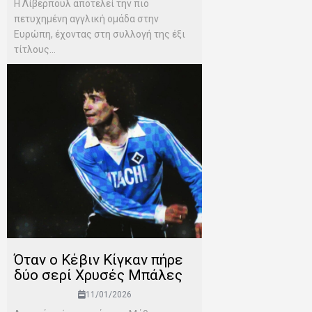
Η Λίβερπουλ αποτελεί την πιο
πετυχημένη αγγλική ομάδα στην
Ευρώπη, έχοντας στη συλλογή της έξι
τίτλους...
Όταν ο Κέβιν Κίγκαν πήρε
δύο σερί Χρυσές Μπάλες
11/01/2026