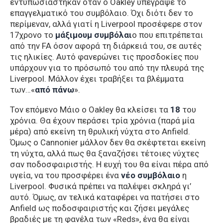
εντυπωσιάστηκαν όταν ο Oakley υπέγραψε το
επαγγελματικό του συμβόλαιο. Όχι διότι δεν το
περίμεναν, αλλά γιατί η Liverpool προσέφερε στον
17χρονο το
μάξιμουμ συμβόλαι
ο που επιτρέπεται
από την FA όσον αφορά τη διάρκειά του, σε αυτές
τις ηλικίες. Αυτό φανερώνει τις προσδοκίες που
υπάρχουν για το πρόσωπό του από την πλευρά της
Liverpool. Μάλλον έχει τραβήξει τα βλέμματα
των…«
από πάνω
».
Τον επόμενο Μάιο o Oakley θα κλείσει τα
18
του
χρόνια. Θα έχουν περάσει τρία χρόνια (παρά μία
μέρα) από εκείνη τη θρυλική νύχτα στο Anfield.
Όμως ο Cannonier μάλλον δεν θα σκέφτεται εκείνη
τη νύχτα, αλλά πως θα ξαναζήσει τέτοιες νύχτες
σαν ποδοσφαιριστής. Η ευχή του θα είναι πέρα από
υγεία, να του προσφέρει ένα
νέο συμβόλαιο
η
Liverpool. Φυσικά πρέπει να παλέψει σκληρά γι’
αυτό. Όμως, αν τελικά καταφέρει να πατήσει στο
Anfield ως ποδοσφαιριστής και ζήσει μεγάλες
βραδιές με τη φανέλα των «Reds», ένα θα είναι