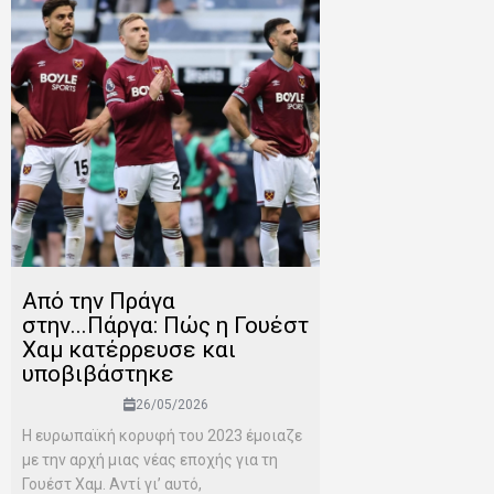
Από την Πράγα
στην...Πάργα: Πώς η Γουέστ
Χαμ κατέρρευσε και
υποβιβάστηκε
26/05/2026
Η ευρωπαϊκή κορυφή του 2023 έμοιαζε
με την αρχή μιας νέας εποχής για τη
Γουέστ Χαμ. Αντί γι’ αυτό,