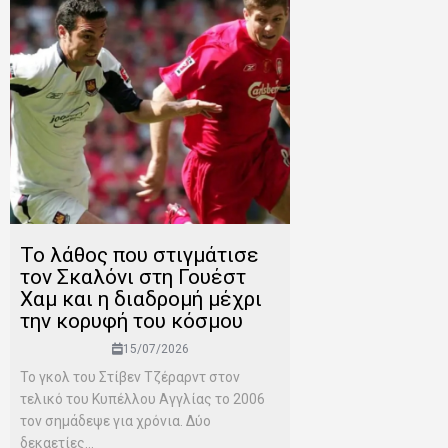
Το λάθος που στιγμάτισε
τον Σκαλόνι στη Γουέστ
Χαμ και η διαδρομή μέχρι
την κορυφή του κόσμου
15/07/2026
Το γκολ του Στίβεν Τζέραρντ στον
τελικό του Κυπέλλου Αγγλίας το 2006
τον σημάδεψε για χρόνια. Δύο
δεκαετίες...