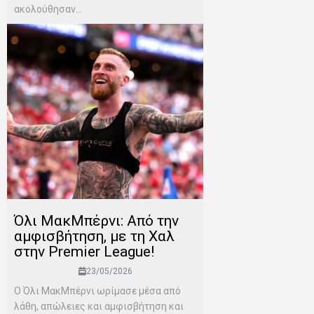
ακολούθησαν...
Όλι ΜακΜπέρνι: Aπό την
αμφισβήτηση, με τη Χαλ
στην Premier League!
23/05/2026
Ο Όλι ΜακΜπέρνι ωρίμασε μέσα από
λάθη, απώλειες και αμφισβήτηση και