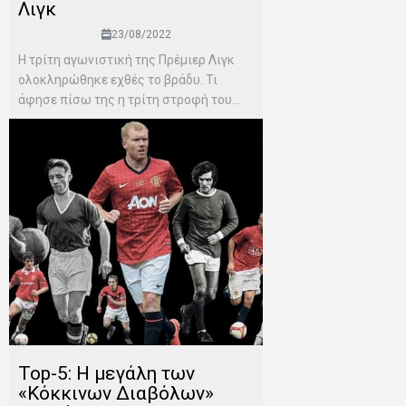
Λιγκ
23/08/2022
Η τρίτη αγωνιστική της Πρέμιερ Λιγκ
ολοκληρώθηκε εχθές το βράδυ. Τι
άφησε πίσω της η τρίτη στροφή του...
Top-5: H μεγάλη των
«Κόκκινων Διαβόλων»