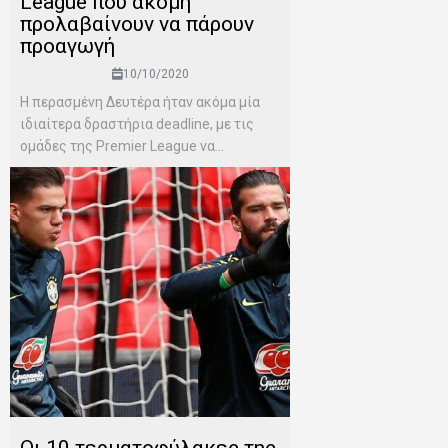
League που ακόμη
προλαβαίνουν να πάρουν
προαγωγή
10/10/2020
Η περασμένη Δευτέρα ήταν ακόμα μία
ιδιαίτερα δραστήρια deadline, με τις
ομάδες της Premier League να...
Οι 10 τερματοφύλακες της