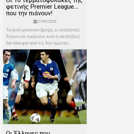
φετινής Premier League…
που την πιάνουν!
27/09/2020
Τα γκολ μπαίνουν βροχή, οι ανατροπές
δίνουν και παίρνουν, ενώ οι εκπλήξεις
δεν έλειψαν από τις δύο πρώτες...
Οι Έλληνες που