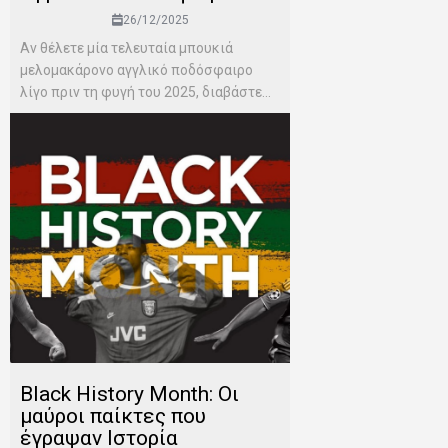
26/12/2025
Αν θέλετε μία τελευταία μπουκιά
μελομακάρονο αγγλικό ποδόσφαιρο
λίγο πριν τη φυγή του 2025, διαβάστε...
Black History Month: Οι
μαύροι παίκτες που
έγραψαν Ιστορία