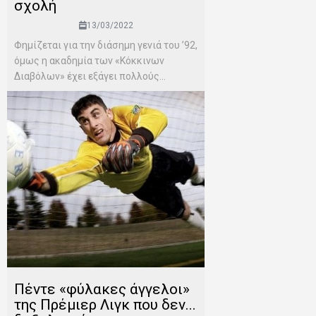
σχολή
13/03/2022
Φημίζεται για την διάσημη γενιά του ’92,
όμως η ακαδημία των «Κόκκινων
Διαβόλων» έχει εξάγει πολλούς...
Πέντε «φύλακες άγγελοι»
της Πρέμιερ Λιγκ που δεν...