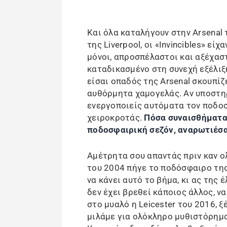
Και όλα καταλήγουν στην Arsenal 
της Liverpool, οι «Invincibles» εί
μόνοι, απροσπέλαστοι και αξέχασ
καταδικασμένο στη συνεχή εξέλιξη
είσαι οπαδός της Arsenal σκουπίζ
αυθόρμητα χαμογελάς. Αν υποστη
ενεργοποιείς αυτόματα τον ποδοσ
χειροκροτάς.
Πόσα συναισθήματα
ποδοσφαιρική σεζόν, αναρωτιέσα
Αμέτρητα σου απαντάς πριν καν ο
του 2004 πήγε το ποδόσφαιρο τη
να κάνει αυτό το βήμα, κι ας της 
δεν έχει βρεθεί κάποιος άλλος, να
στο μυαλό η Leicester του 2016, ξ
μιλάμε για ολόκληρο μυθιστόρημα