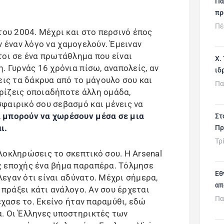
Πα
πρ
Πέ
του 2004. Μέχρι και στο περσινό έπος
χαν έναν λόγο να χαμογελούν. Έμειναν
τοι σε ένα πρωτάθλημα που είναι
Χ.
. Γυρνάς 16 χρόνια πίσω, αναπολείς, αν
ιδ
εις τα δάκρυα από το μάγουλο σου και
Πα
ρίζεις οποιαδήποτε άλλη ομάδα,
φαιρικό σου σεβασμό και μένεις να
 μπορούν να χωρέσουν μέσα σε μια
Στ
ι.
Πρ
Τρ
λοκληρώσεις το σκεπτικό σου. Η Arsenal
ς εποχής ένα βήμα παραπέρα. Τόλμησε
Εθ
έλεγαν ότι είναι αδύνατο. Μέχρι σήμερα,
απ
 πράξει κάτι ανάλογο. Αν σου έρχεται
Πα
έχασε το. Εκείνο ήταν παραμύθι, εδώ
. Οι Έλληνες υποστηρικτές των