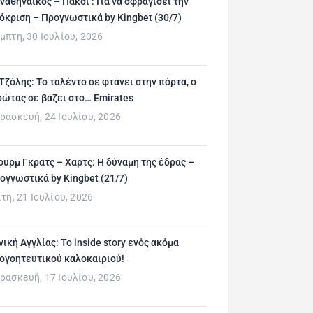
ναθηναϊκός – Πάκσι : Για να σφραγίσει την
όκριση – Προγνωστικά by Kingbet (30/7)
μπτη, 30 Ιουλίου, 2026
 Τζόλης: Το ταλέντο σε φτάνει στην πόρτα, ο
ρώτας σε βάζει στο… Emirates
ρασκευή, 24 Ιουλίου, 2026
ουρμ Γκρατς – Χαρτς: Η δύναμη της έδρας –
ογνωστικά by Kingbet (21/7)
ίτη, 21 Ιουλίου, 2026
νική Αγγλίας: Το inside story ενός ακόμα
ογοητευτικού καλοκαιριού!
ρασκευή, 17 Ιουλίου, 2026