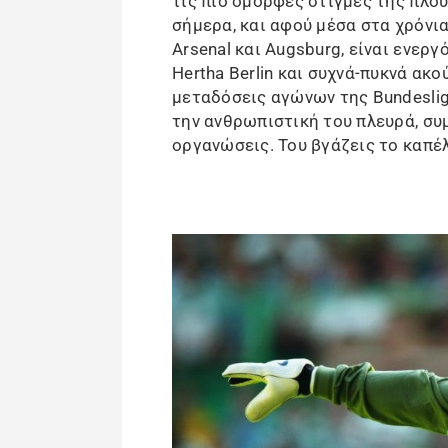
τις πιο όμορφες στιγμές της πλο
σήμερα, και αφού μέσα στα χρόνι
Arsenal και Augsburg, είναι ενε
Hertha Berlin και συχνά-πυκνά ακο
μεταδόσεις αγώνων της Bundeslig
την ανθρωπιστική του πλευρά, σ
οργανώσεις. Του βγάζεις το καπέλ