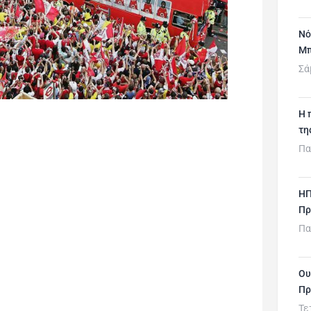
Νό
Μπ
Σά
H 
τη
Πα
ΗΠ
Πρ
Πα
Ου
Πρ
Τε