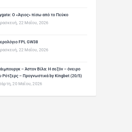
ygate: Ο «Άγιος» πίσω από το Πεύκο
ρασκευή, 22 Μαΐου, 2026
ερολόγιο FPL GW38
ρασκευή, 22 Μαΐου, 2026
άιμπουργκ – Άστον Βίλα: Η σεζόν – όνειρο
υ Ρότζερς – Προγνωστικά by Kingbet (20/5)
τάρτη, 20 Μαΐου, 2026