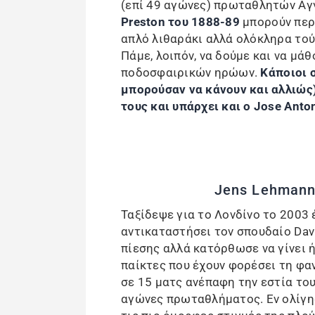
(επί 49 αγώνες) πρωταθλητών Αγγ
Preston του 1888-89
μπορούν περή
απλό λιθαράκι αλλά ολόκληρα τούβ
Πάμε, λοιπόν, να δούμε και να μά
ποδοσφαιρικών ηρώων.
Κάποιοι σ
μπορούσαν να κάνουν και αλλιώς)
τους και υπάρχει και ο Jose Ant
Jens Lehmann:
Ταξίδεψε για το Λονδίνο το 2003
αντικαταστήσει τον σπουδαίο Dav
πίεσης αλλά κατόρθωσε να γίνει ή
παίκτες που έχουν φορέσει τη φα
σε 15 ματς ανέπαφη την εστία του
αγώνες πρωταθλήματος. Εν ολίγης,