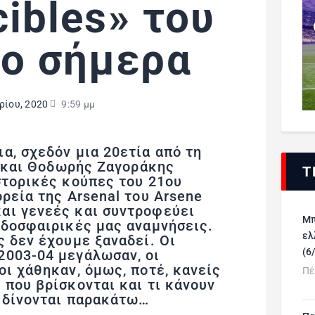
cibles» του
ο σήμερα
ρίου, 2020
9:59 μμ
α, σχεδόν μια 20ετία από τη
ra και Θοδωρής Ζαγοράκης
Τ
στορικές κούπες του 21ου
ορεία της Arsenal του Arsene
αι γενεές και συντροφεύει
Μπ
οδοσφαιρικές μας αναμνήσεις.
ελ
ς δεν έχουμε ξαναδεί. Οι
(6
2003-04 μεγάλωσαν, οι
οι χάθηκαν, όμως, ποτέ, κανείς
Πέ
 που βρίσκονται και τι κάνουν
ς δίνονται παρακάτω…