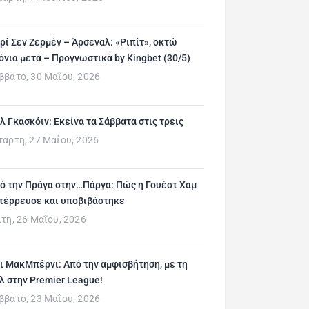
ρί Σεν Ζερμέν – Άρσεναλ: «Ριπίτ», οκτώ
όνια μετά – Προγνωστικά by Kingbet (30/5)
ββατο, 30 Μαΐου, 2026
λ Γκασκόιν: Εκείνα τα Σάββατα στις τρεις
τάρτη, 27 Μαΐου, 2026
ό την Πράγα στην…Πάργα: Πώς η Γουέστ Χαμ
τέρρευσε και υποβιβάστηκε
ίτη, 26 Μαΐου, 2026
ι ΜακΜπέρνι: Aπό την αμφισβήτηση, με τη
λ στην Premier League!
ββατο, 23 Μαΐου, 2026