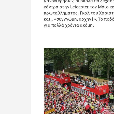
Κανονιέρηδων, δύσκολα θα ξεχάσου
κόντρα στην Leicester τον Μάιο 
πρωταθλήματος. Γκολ του Χαριστ
και… «συγγνώμη, αρχηγέ». Το ποδ
για πολλά χρόνια ακόμη.