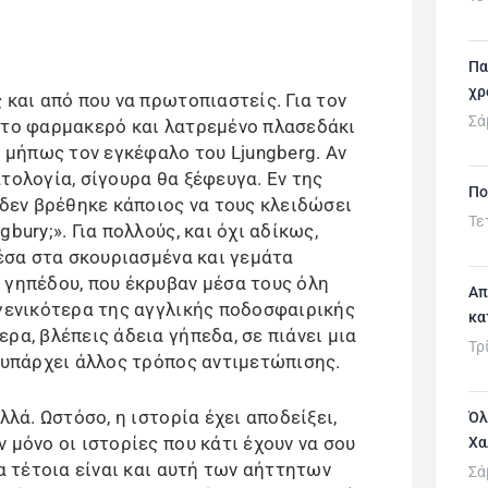
Πα
χρ
 και από που να πρωτοπιαστείς. Για τον
Σά
 το φαρμακερό και λατρεμένο πλασεδάκι
ή μήπως τον εγκέφαλο του Ljungberg. Αν
τολογία, σίγουρα θα ξέφευγα. Εν της
Πο
 δεν βρέθηκε κάποιος να τους κλειδώσει
Τε
bury;». Για πολλούς, και όχι αδίκως,
Μέσα στα σκουριασμένα και γεμάτα
 γηπέδου, που έκρυβαν μέσα τους όλη
Απ
 γενικότερα της αγγλικής ποδοσφαιρικής
κα
ρα, βλέπεις άδεια γήπεδα, σε πιάνει μια
Τρ
ν υπάρχει άλλος τρόπος αντιμετώπισης.
λλά. Ωστόσο, η ιστορία έχει αποδείξει,
Όλ
 μόνο οι ιστορίες που κάτι έχουν να σου
Χα
ια τέτοια είναι και αυτή των αήττητων
Σά