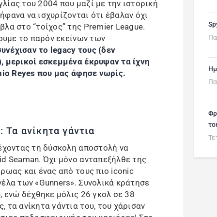
λίας του 2004 που μαζί με την ιστορική
φανα να ισχυρίζονται ότι έβαλαν όχι
Sp
λα στο “τοίχος” της Premier League.
θουμε το παρόν εκείνων των
Πα
υνέχισαν το legacy τους (δεν
, μερικοί εσκεμμένα έκρυψαν τα ίχνη
Ημ
onio Reyes που μας άφησε νωρίς.
Πα
Φρ
το
 Τα ανίκητα γάντια
Τε
 έχοντας τη δύσκολη αποστολή να
id Seaman. Όχι μόνο ανταπεξήλθε της
ρωας και ένας από τους πιο iconic
νέλα των «Gunners». Συνολικά κράτησε
, ενώ δέχθηκε μόλις 26 γκολ σε 38
 τα ανίκητα γάντια του, του χάρισαν