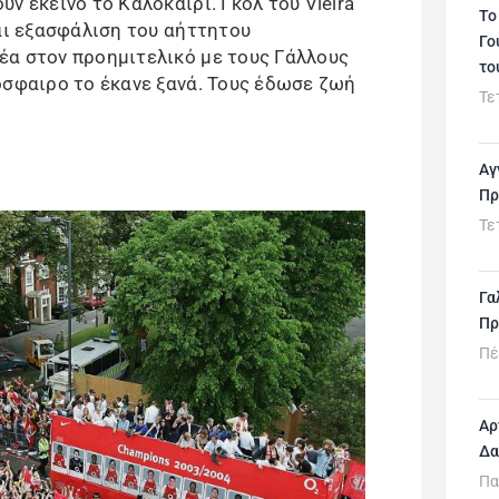
ν εκείνο το Καλοκαίρι. Γκολ του Vieira
Το
και εξασφάλιση του αήττητου
Γο
έα στον προημιτελικό με τους Γάλλους
το
όσφαιρο το έκανε ξανά. Τους έδωσε ζωή
Τε
Αγ
Πρ
Τε
Γα
Πρ
Πέ
Αρ
Δα
Πα