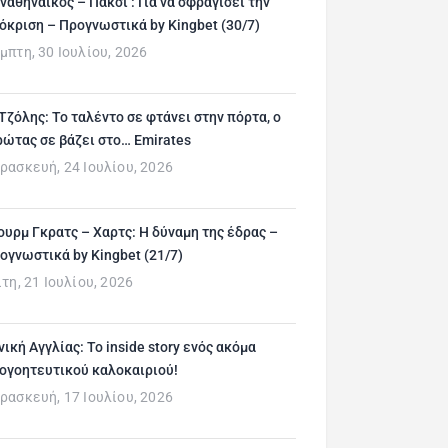
ναθηναϊκός – Πάκσι : Για να σφραγίσει την
όκριση – Προγνωστικά by Kingbet (30/7)
μπτη, 30 Ιουλίου, 2026
 Τζόλης: Το ταλέντο σε φτάνει στην πόρτα, ο
ρώτας σε βάζει στο… Emirates
ρασκευή, 24 Ιουλίου, 2026
ουρμ Γκρατς – Χαρτς: Η δύναμη της έδρας –
ογνωστικά by Kingbet (21/7)
ίτη, 21 Ιουλίου, 2026
νική Αγγλίας: Το inside story ενός ακόμα
ογοητευτικού καλοκαιριού!
ρασκευή, 17 Ιουλίου, 2026