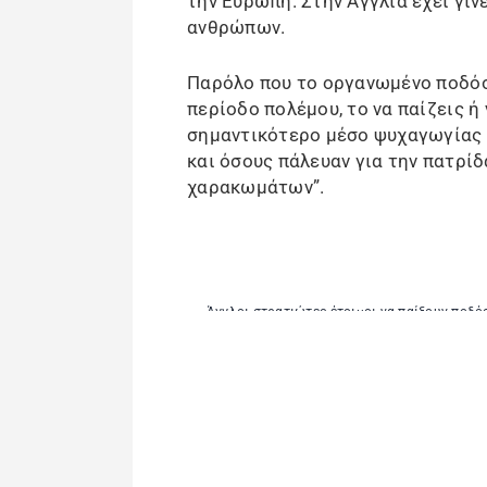
την Ευρώπη. Στην Αγγλία έχει γίν
ανθρώπων.
Παρόλο που το οργανωμένο ποδόσ
περίοδο πολέμου, το να παίζεις ή
σημαντικότερο μέσο ψυχαγωγίας 
και όσους πάλευαν για την πατρίδ
χαρακωμάτων”.
Άγγλοι στρατιώτες έτοιμοι να παίξουν ποδ