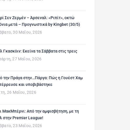
ρί Σεν Ζερμέν – Άρσεναλ: «Ριπίτ», οκτώ
όνια μετά – Προγνωστικά by Kingbet (30/5)
ββατο, 30 Μαΐου, 2026
λ Γκασκόιν: Εκείνα τα Σάββατα στις τρεις
τάρτη, 27 Μαΐου, 2026
ό την Πράγα στην…Πάργα: Πώς η Γουέστ Χαμ
τέρρευσε και υποβιβάστηκε
ίτη, 26 Μαΐου, 2026
ι ΜακΜπέρνι: Aπό την αμφισβήτηση, με τη
λ στην Premier League!
ββατο, 23 Μαΐου, 2026