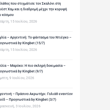
 λάθος που στιγμάτισε τον Σκαλόνι στη
υέστ Χαμ και η διαδρομή μέχρι την κορυφή
υ κόσμου
τάρτη, 15 Ιουλίου, 2026
γλία – Αργεντινή: Το φάντασμα του Ντιέγκο –
ογνωστικά by Kingbet (15/7)
τάρτη, 15 Ιουλίου, 2026
λλία – Μαρόκο: Η πιο σκληρή δοκιμασία –
ογνωστικά by Kingbet (9/7)
μπτη, 9 Ιουλίου, 2026
γεντινή – Πράσινο Ακρωτήρι: Γολιάθ εναντίον
υίδ – Προγνωστικά by Kingbet (3/7)
ρασκευή, 3 Ιουλίου, 2026