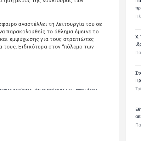
ει ήδη μέρος της κουλτούρας των
Πα
πρ
Πέ
φαιρο αναστέλλει τη λειτουργία του σε
 να παρακολουθείς το άθλημα έμεινε το
Χ.
και εμψύχωσης για τους στρατιώτες
ιδ
α τους. Ειδικότερα στον “πόλεμο των
Πα
Στ
Πρ
Τρ
όσφαιρο φορώντας μάσκες αερίου το 1916 στην Βόρεια
Γαλλία.
Εθ
απ
Πα