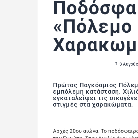
Ποδόσφα
«Πόλεμο
Χαρακωμ
3 Αυγούσ
Πρώτος Παγκόσμιος Πόλεμο
εμπόλεμη κατάσταση. Χιλι
εγκαταλείψει τις οικογένε
στιγμές στα χαρακώματα.
Αρχές 20ου αιώνα. Το ποδόσφαιρο