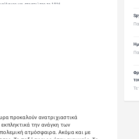
υφύλακες και στρατιώτες το 1916.
Sp
Πα
Ημ
Πα
Φρ
το
Τε
ουρα προκαλούν ανατριχιαστικά
 εκπληκτικά την ανάγκη των
πολεμική ατμόσφαιρα. Ακόμα και με