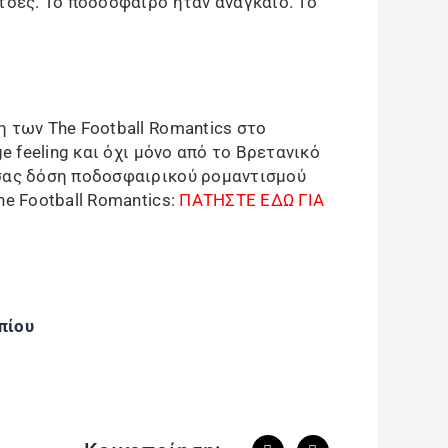
τσες. Το ποδόσφαιρο ήταν αναγκαίο. Το
 των The Football Romantics στο
ge feeling και όχι μόνο από το Βρετανικό
 σας δόση ποδοσφαιρικού ρομαντισμού
he Football Romantics:
ΠΑΤΗΣΤΕ ΕΔΩ ΓΙΑ
πίου