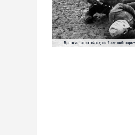
Βρετανοί στρατιώτες παίζουν παθιασμέ