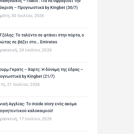
ναθηναϊκός – Πάκσι : Για να σφραγίσει την
όκριση – Προγνωστικά by Kingbet (30/7)
μπτη, 30 Ιουλίου, 2026
 Τζόλης: Το ταλέντο σε φτάνει στην πόρτα, ο
ρώτας σε βάζει στο… Emirates
ρασκευή, 24 Ιουλίου, 2026
ουρμ Γκρατς – Χαρτς: Η δύναμη της έδρας –
ογνωστικά by Kingbet (21/7)
ίτη, 21 Ιουλίου, 2026
νική Αγγλίας: Το inside story ενός ακόμα
ογοητευτικού καλοκαιριού!
ρασκευή, 17 Ιουλίου, 2026