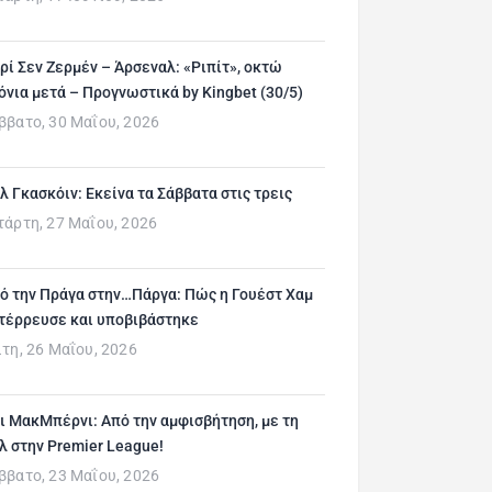
ρί Σεν Ζερμέν – Άρσεναλ: «Ριπίτ», οκτώ
όνια μετά – Προγνωστικά by Kingbet (30/5)
ββατο, 30 Μαΐου, 2026
λ Γκασκόιν: Εκείνα τα Σάββατα στις τρεις
τάρτη, 27 Μαΐου, 2026
ό την Πράγα στην…Πάργα: Πώς η Γουέστ Χαμ
τέρρευσε και υποβιβάστηκε
ίτη, 26 Μαΐου, 2026
ι ΜακΜπέρνι: Aπό την αμφισβήτηση, με τη
λ στην Premier League!
ββατο, 23 Μαΐου, 2026