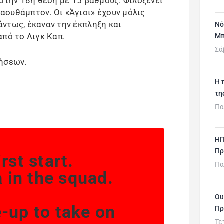
στην 18η θέση με 15 βαθμούς. Φιλοξενεί
ουθάμπτον. Οι «Άγιοι» έχουν μόλις
ντως, έκαναν την έκπληξη και
Νό
από το Λιγκ Καπ.
Μπ
Σά
ρήσεων.
H 
τη
Πα
ΗΠ
Πρ
rst start.
Πα
 in the squad.
Ου
-up to take on
Πρ
Τε