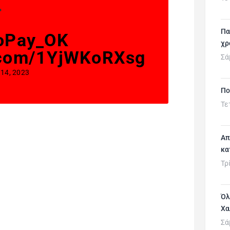
.
Πα
oPay_OK
χρ
r.com/1YjWKoRXsg
Σά
 14, 2023
Πο
Τε
Απ
κα
Τρ
Όλ
Χα
Σά