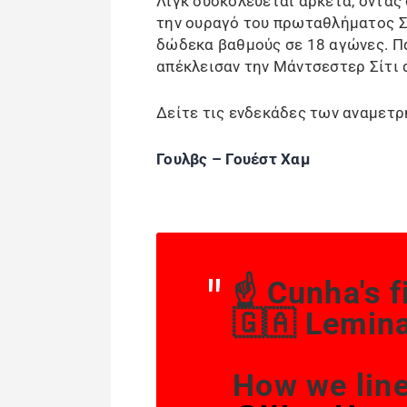
Λιγκ δυσκολεύεται αρκετά, όντας 
την ουραγό του πρωταθλήματος Σα
δώδεκα βαθμούς σε 18 αγώνες. Πά
απέκλεισαν την Μάντσεστερ Σίτι 
Δείτε τις ενδεκάδες των αναμετ
Γουλβς – Γουέστ Χαμ
☝️ Cunha's fi
🇬🇦 Lemina
How we line