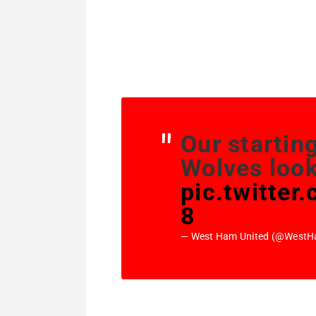
Our startin
Wolves looks
pic.twitte
8
— West Ham United (@West