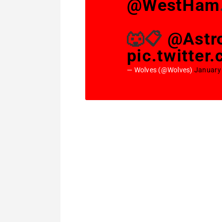
@WestHam
🐺📋
@Astr
pic.twitte
— Wolves (@Wolves)
January