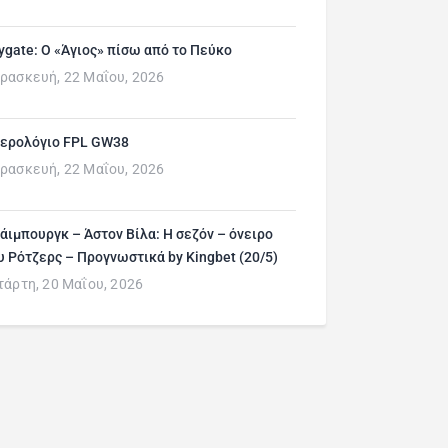
ygate: Ο «Άγιος» πίσω από το Πεύκο
ρασκευή, 22 Μαΐου, 2026
ερολόγιο FPL GW38
ρασκευή, 22 Μαΐου, 2026
άιμπουργκ – Άστον Βίλα: Η σεζόν – όνειρο
υ Ρότζερς – Προγνωστικά by Kingbet (20/5)
τάρτη, 20 Μαΐου, 2026