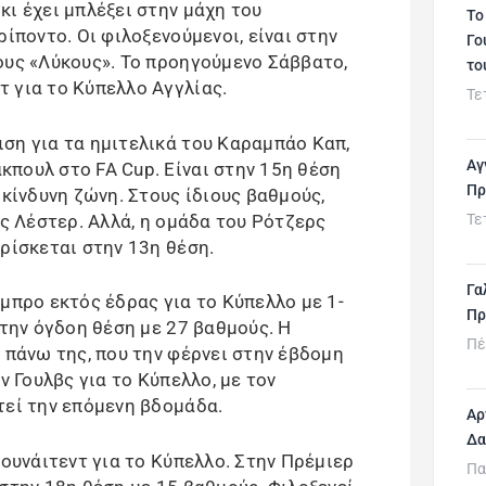
κι έχει μπλέξει στην μάχη του
Το
ρίποντο. Οι φιλοξενούμενοι, είναι στην
Γο
ους «Λύκους». Το προηγούμενο Σάββατο,
το
 για το Κύπελλο Αγγλίας.
Τε
ση για τα ημιτελικά του Καραμπάο Καπ,
Αγ
πουλ στο FA Cup. Είναι στην 15η θέση
Πρ
ικίνδυνη ζώνη. Στους ίδιους βαθμούς,
ος Λέστερ. Αλλά, η ομάδα του Ρότζερς
Τε
ρίσκεται στην 13η θέση.
Γα
μπρο εκτός έδρας για το Κύπελλο με 1-
Πρ
στην όγδοη θέση με 27 βαθμούς. Η
Πέ
 πάνω της, που την φέρνει στην έβδομη
ν Γουλβς για το Κύπελλο, με τον
τεί την επόμενη βδομάδα.
Αρ
Δα
ιουνάιτεντ για το Κύπελλο. Στην Πρέμιερ
Πα