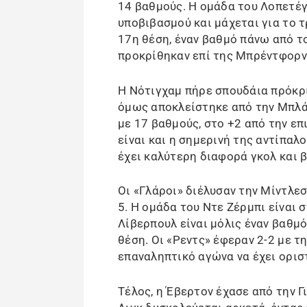
14 βαθμούς. Η ομάδα του Λοπετέγ
υποβιβασμού και μάχεται για το τ
17η θέση, έναν βαθμό πάνω από τ
προκρίθηκαν επί της Μπρέντφορντ
Η Νότιγχαμ πήρε σπουδάια πρόκρι
όμως αποκλείστηκε από την Μπλάκ
με 17 βαθμούς, στο +2 από την επ
είναι και η σημερινή της αντίπαλ
έχει καλύτερη διαφορά γκολ και β
Οι «Γλάροι» διέλυσαν την Μίντλεσ
5. Η ομάδα του Ντε Ζέρμπι είναι 
Λίβερπουλ είναι μόλις έναν βαθμό
θέση. Οι «Ρεντς» έφεραν 2-2 με τη
επαναληπτικό αγώνα να έχει ορισ
Τέλος, η Έβερτον έχασε από την Γ