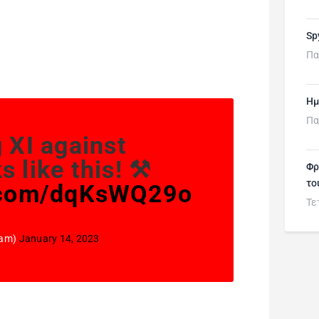
Sp
Πα
Ημ
Πα
g XI against
 like this! ⚒️
Φρ
το
r.com/dqKsWQ29o
Τε
Ham)
January 14, 2023