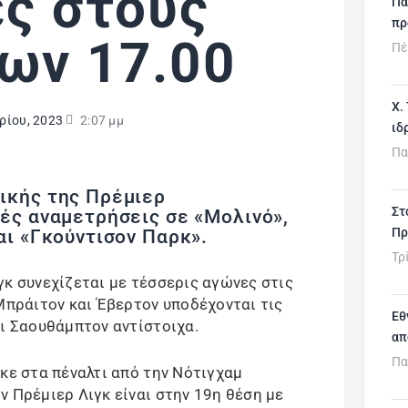
ς στους
Πα
πρ
ων 17.00
Πέ
Χ.
ρίου, 2023
2:07 μμ
ιδ
Πα
ικής της Πρέμιερ
Στ
τές αναμετρήσεις σε «Μολινό»,
Πρ
αι «Γκούντισον Παρκ».
Τρ
γκ συνεχίζεται με τέσσερις αγώνες στις
 Μπράιτον και Έβερτον υποδέχονται τις
Εθ
αι Σαουθάμπτον αντίστοιχα.
απ
Πα
κε στα πέναλτι από την Νότιγχαμ
ν Πρέμιερ Λιγκ είναι στην 19η θέση με