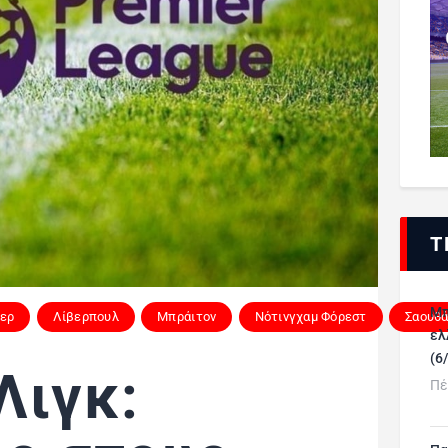
Τ
Μπ
ερ
Λίβερπουλ
Μπράιτον
Νότινγχαμ Φόρεστ
Σαουθ
ελ
(6
Λιγκ:
Πέ