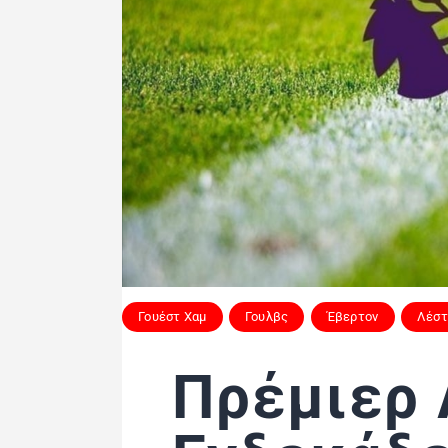
Γουέστ Χαμ
Γουλβς
Έβερτον
Λέστ
Πρέμιερ 