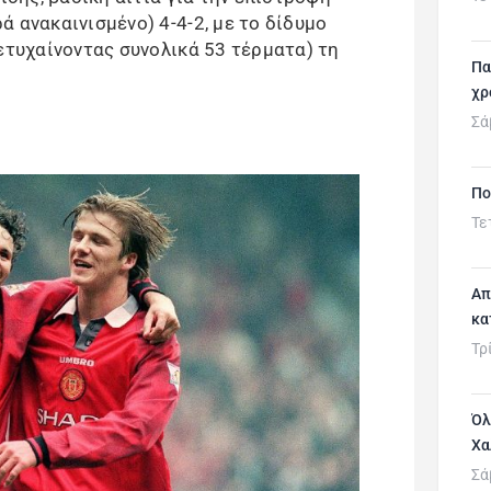
 ανακαινισμένο) 4-4-2, με το δίδυμο
ετυχαίνοντας συνολικά 53 τέρματα) τη
Πα
χρ
Σά
Πο
Τε
Απ
κα
Τρ
Όλ
Χα
Σά