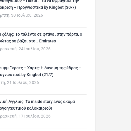
ναθηναϊκός – Πάκσι : Για να σφραγίσει την
όκριση – Προγνωστικά by Kingbet (30/7)
μπτη, 30 Ιουλίου, 2026
 Τζόλης: Το ταλέντο σε φτάνει στην πόρτα, ο
ρώτας σε βάζει στο… Emirates
ρασκευή, 24 Ιουλίου, 2026
ουρμ Γκρατς – Χαρτς: Η δύναμη της έδρας –
ογνωστικά by Kingbet (21/7)
ίτη, 21 Ιουλίου, 2026
νική Αγγλίας: Το inside story ενός ακόμα
ογοητευτικού καλοκαιριού!
ρασκευή, 17 Ιουλίου, 2026