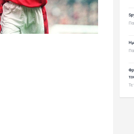
Sp
Πα
Ημ
Πα
Φρ
το
Τε