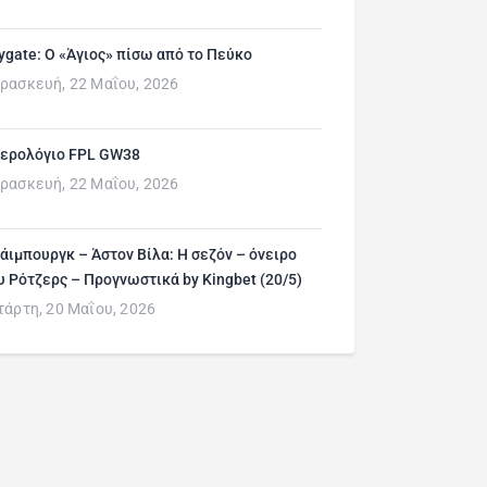
ygate: Ο «Άγιος» πίσω από το Πεύκο
ρασκευή, 22 Μαΐου, 2026
ερολόγιο FPL GW38
ρασκευή, 22 Μαΐου, 2026
άιμπουργκ – Άστον Βίλα: Η σεζόν – όνειρο
υ Ρότζερς – Προγνωστικά by Kingbet (20/5)
τάρτη, 20 Μαΐου, 2026