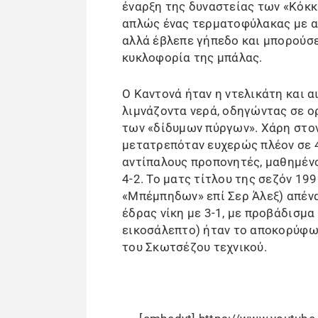
έναρξη της δυναστείας των «Κόκκ
απλώς ένας τερματοφύλακας με α
αλλά έβλεπε γήπεδο και μπορούσε
κυκλοφορία της μπάλας.
Ο Καντονά ήταν η ντελικάτη και α
λιμνάζοντα νερά, οδηγώντας σε ο
των «δίδυμων πύργων». Χάρη στον 
μετατρεπόταν ευχερώς πλέον σε 4-
αντίπαλους προπονητές, μαθημένο
4-2. Το ματς τίτλου της σεζόν 1
«Μπέμπηδων» επί Σερ Άλεξ) απένα
έδρας νίκη με 3-1, με προβάδισμα
εικοσάλεπτο) ήταν το αποκορύφω
του Σκωτσέζου τεχνικού.