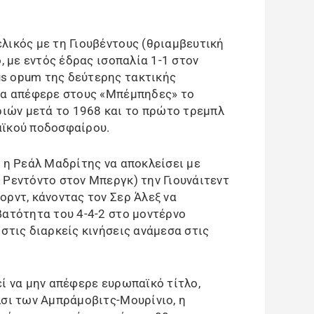
λικός με τη Γιουβέντους (θριαμβευτική
, με εντός έδρας ισοπαλία 1-1 στον
s opum της δεύτερης τακτικής
οία απέφερε στους «Μπέμπηδες» το
ών μετά το 1968 και το πρώτο τρεμπλ
αϊκού ποδοσφαίρου.
, η Ρεάλ Μαδρίτης να αποκλείσει με
 Ρεντόντο στον Μπεργκ) την Γιουνάιτεντ
ορντ, κάνοντας τον Σερ Άλεξ να
βατότητα του 4-4-2 στο μοντέρνο
στις διαρκείς κινήσεις ανάμεσα στις
εί να μην απέφερε ευρωπαϊκό τίτλο,
λσι των Αμπράμοβιτς-Μουρίνιο, η