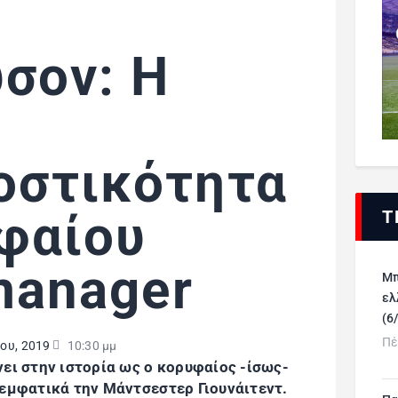
σον: Η
οστικότητα
φαίου
Τ
 manager
Μπ
ελ
(6
Πέ
ου, 2019
10:30 μμ
νει στην ιστορία ως ο κορυφαίος -ίσως-
 εμφατικά την Μάντσεστερ Γιουνάιτεντ.