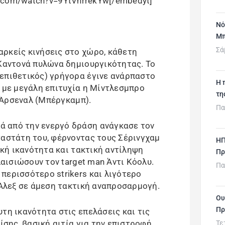
e.com/watch?v=9YtVhrrekYw[/embedyt]
Νό
Μπ
Σά
ρκείς κινήσεις στο χώρο, κάθετη
 Καντονά πυλώνα δημιουργικότητας. Το
επιθετικός) γρήγορα έγινε ανάρπαστο
H 
ν με μεγάλη επιτυχία η Μίντλεσμπρο
τη
η Άρσεναλ (Μπέργκαμπ).
Πα
 από την ενεργό δράση ανάγκασε τον
ταστάτη του, φέρνοντας τους Σέρινγχαμ
ΗΠ
τική ικανότητα και τακτική αντίληψη
Πρ
λαισιώσουν τον target man Άντι Κόολυ.
Πα
περισσότερο strikers και λιγότερο
 Άλεξ σε άμεση τακτική αναπροσαρμογή.
Ου
Πρ
τη ικανότητα στις επελάσεις και τις
πίσης, βασική αιτία για την επιστροφή
Τε