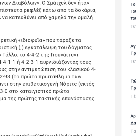
ινων Διαβόλων». Ο Σμάιχελ δεν ήταν
Το
πίστευτα ρεφλέξ κάτω από τα δοκάρια,
Γο
 να κατευθύνει από χαμηλά την ομαλή
το
Τε
ιρετική «ιδιοφυΐα» που τάραξε τα
Αγ
ριστική (;) εγκατάλειψη του δόγματος
Πρ
Γάλλο, το 4-4-2 της Γιουνάιτεντ
4-1-1 ή 4-2-3-1 αιφνιδιάζοντας τους
Τε
υς στην αντιμετώπιση του κλασικού 4-
992-93 (το πρώτο πρωτάθλημα των
Γα
ντι στην επιθετικογενή Νόριτς (εκτός
Πρ
 3-0 στο καταιγιστικό πρώτο
Πέ
μα της πρώτης τακτικής επανάστασης
Αρ
Δα
Πα