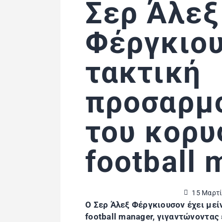
Σερ Άλεξ
Φέργκιου
τακτική
προσαρμ
του κορυ
football
15 Μαρτί
O Σερ Άλεξ Φέργκιουσον έχει μεί
football manager, γιγαντώνοντας