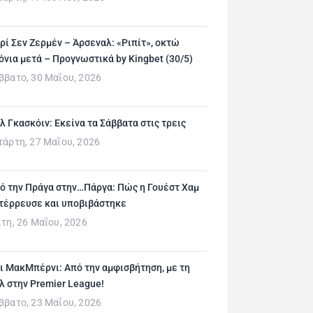
ρί Σεν Ζερμέν – Άρσεναλ: «Ριπίτ», οκτώ
όνια μετά – Προγνωστικά by Kingbet (30/5)
ββατο, 30 Μαΐου, 2026
λ Γκασκόιν: Εκείνα τα Σάββατα στις τρεις
τάρτη, 27 Μαΐου, 2026
ό την Πράγα στην…Πάργα: Πώς η Γουέστ Χαμ
τέρρευσε και υποβιβάστηκε
ίτη, 26 Μαΐου, 2026
ι ΜακΜπέρνι: Aπό την αμφισβήτηση, με τη
λ στην Premier League!
ββατο, 23 Μαΐου, 2026