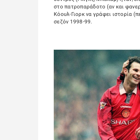
στο πατροπαράδοτο (αν και φανερά
Κόουλ-Γιορκ να γράφει ιστορία (π
σεζόν 1998-99.