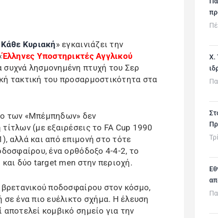
Πα
πρ
Πέ
«
Κάθε Κυριακή
» εγκαινιάζει την
«
Έλληνες Υποστηρικτές Αγγλικού
Χ.
ια συχνά λησμονημένη πτυχή του Σερ
ιδ
ακή τακτική του προσαρμοστικότητα στα
Πα
Στ
κο των «Μπέμπηδων» δεν
Πρ
 τίτλων (με εξαιρέσεις το FA Cup 1990
Τρ
), αλλά και από επιμονή στο τότε
οδοσφαίρου, ένα ορθόδοξο 4-4-2, το
 και δύο target men στην περιοχή.
Εθ
απ
υ βρετανικού ποδοσφαίρου στον κόσμο,
Πα
 σε ένα πιο ευέλικτο σχήμα. Η έλευση
 αποτελεί κομβικό σημείο για την