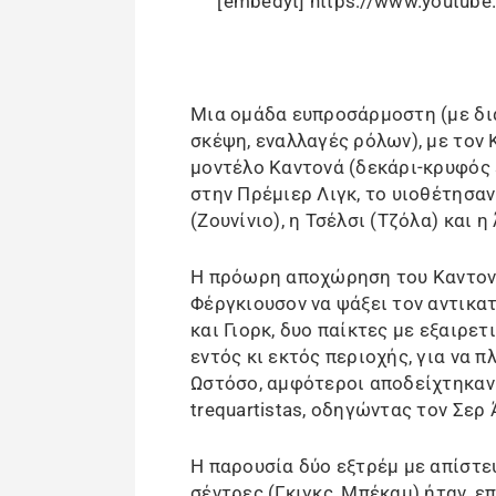
[embedyt] https://www.youtub
Μια ομάδα ευπροσάρμοστη (με δια
σκέψη, εναλλαγές ρόλων), με τον
μοντέλο Καντονά (δεκάρι-κρυφός 
στην Πρέμιερ Λιγκ, το υιοθέτησα
(Ζουνίνιο), η Τσέλσι (Τζόλα) και 
Η πρόωρη αποχώρηση του Καντονά
Φέργκιουσον να ψάξει τον αντικα
και Γιορκ, δυο παίκτες με εξαιρε
εντός κι εκτός περιοχής, για να π
Ωστόσο, αμφότεροι αποδείχτηκαν 
trequartistas, οδηγώντας τον Σερ
Η παρουσία δύο εξτρέμ με απίστευ
σέντρες (Γκιγκς, Μπέκαμ) ήταν, ε