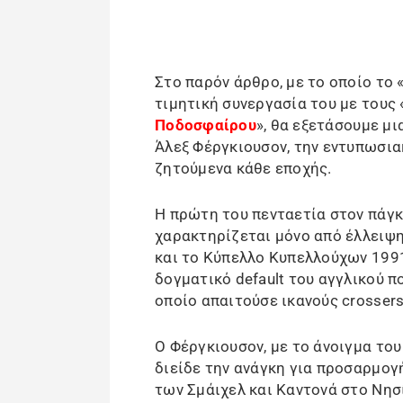
Στο παρόν άρθρο, με το οποίο το 
τιμητική συνεργασία του με τους 
Ποδοσφαίρου
», θα εξετάσουμε μ
Άλεξ Φέργκιουσον, την εντυπωσι
ζητούμενα κάθε εποχής.
Η πρώτη του πενταετία στον πάγ
χαρακτηρίζεται μόνο από έλλειψη
και το Κύπελλο Κυπελλούχων 1991
δογματικό default του αγγλικού π
οποίο απαιτούσε ικανούς crossers
Ο Φέργκιουσον, με το άνοιγμα το
διείδε την ανάγκη για προσαρμογή
των Σμάιχελ και Καντονά στο Νησί