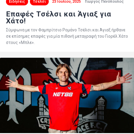
Ειδήσεις
Τσέλσι
23 Ιουλίου, 2025
Γιώργος Πενόπουλος
Επαφές Τσέλσι και Άγιαξ για
Χάτο!
Σύμφωνα με τον Φαμπρίτσιο Ρομάνο Τσέλσι και Άγιαξ ήρθανε
σε επίσημες επαφές για μία πιθανή μεταγραφή του Γιορέλ Χάτο
στους «Μπλε».