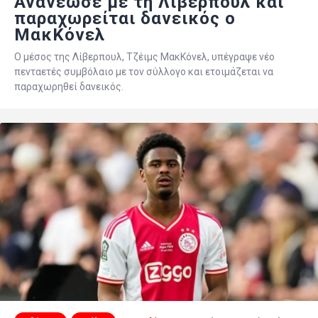
Ανανέωσε με τη Λίβερπουλ και
παραχωρείται δανεικός ο
ΜακΚόνελ
Ο μέσος της Λίβερπουλ, Τζέιμς ΜακΚόνελ, υπέγραψε νέο
πενταετές συμβόλαιο με τον σύλλογο και ετοιμάζεται να
παραχωρηθεί δανεικός.