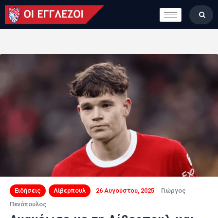
LONDON CALLING
ΚΑΤΗΓΟΡΙΕΣ
ΣΤΗΛΕΣ
ΒΑΘΜΟΛΟΓΙΕΣ
ΟΜΑΔΕΣ
ΠΟΙΟΙ ΕΙΜΑΣΤΕ
Ειδήσεις
Λίβερπουλ
26 Αυγούστου, 2025
Γιώργος
Πενόπουλος