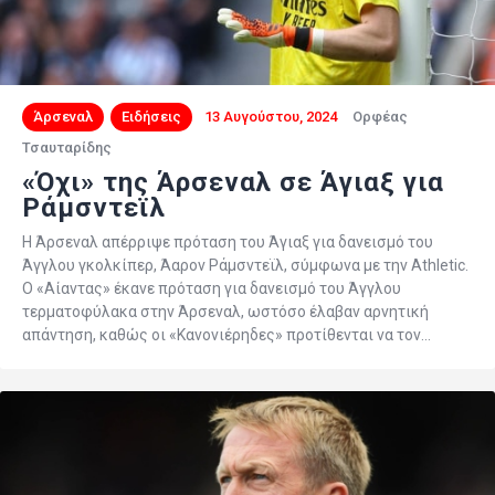
Άρσεναλ
Ειδήσεις
13 Αυγούστου, 2024
Ορφέας
Τσαυταρίδης
«Όχι» της Άρσεναλ σε Άγιαξ για
Ράμσντεϊλ
Η Άρσεναλ απέρριψε πρόταση του Άγιαξ για δανεισμό του
Άγγλου γκολκίπερ, Άαρον Ράμσντεϊλ, σύμφωνα με την Athletic.
Ο «Αίαντας» έκανε πρόταση για δανεισμό του Άγγλου
τερματοφύλακα στην Άρσεναλ, ωστόσο έλαβαν αρνητική
απάντηση, καθώς οι «Κανονιέρηδες» προτίθενται να τον…