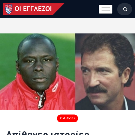
LONDON CALLING
ΚΑΤΗΓΟΡΙΕΣ
ΣΤΗΛΕΣ
ΒΑΘΜΟΛΟΓΙΕΣ
ΟΜΑΔΕΣ
ΠΟΙΟΙ ΕΙΜΑΣΤΕ
Old Stories
Απίθανες ιστορίες