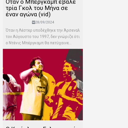
Όταν ο Μπέργκαμπ έβαλε
τρία Γκολ του Μήνα σε
έναν αγώνα (vid)
28/09/2024
Όταν η Λέστερ υποδέχθηκε την Άρσεναλ
τον Αύγουστο του 1997, δεν γνώριζε ότι
ο Ντένις Μπέργκαμπ θα πετύχαινε...