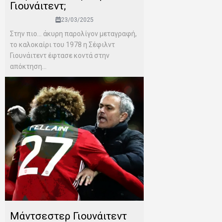
Γιουνάιτεντ;
23/03/2025
Στην πιο… άκυρη παρολίγον μεταγραφή,
το καλοκαίρι του 1978 η Σέφιλντ
Γιουνάιτεντ έφτασε κοντά στην
απόκτηση...
Μάντσεστερ Γιουνάιτεντ