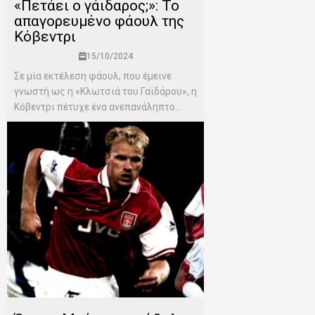
«Πετάει ο γάιδαρος;»: Το
απαγορευμένο φάουλ της
Κόβεντρι
15/10/2024
Σε μία εκτέλεση φάουλ, που έμεινε
γνωστή ως η «Κλωτσιά του Γαϊδάρου», η
Κόβεντρι πέτυχε ένα ανεπανάληπτο...