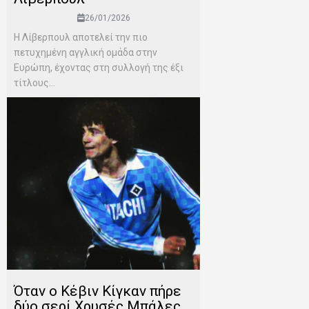
26/01/2026
Η Λίβερπουλ αποτελεί την πιο
πετυχημένη αγγλική ομάδα στην
Ευρώπη, έχοντας στη συλλογή της έξι
τίτλους...
Όταν ο Κέβιν Κίγκαν πήρε
δύο σερί Χρυσές Μπάλες