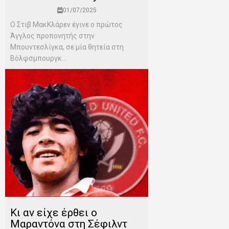
01/07/2025
Ο Στιβ ΜακΚλάρεν έγινε ο πρώτος
Άγγλος προπονητής στην
Μπουντεσλίγκα, σε μία θητεία στη
Βόλφσμπουργκ...
Κι αν είχε έρθει ο
Μαραντόνα στη Σέφιλντ