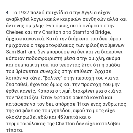
4.
Το 1937 πολλά παιχνίδια στην Αγγλία είχαν
αναβληθεί λόγω κακών καιρικών συνθηκών αλλά και
έντονης ομίχλης. Ένα όμως, αυτό ανάμεσα στην
Chelsea και την Charlton στο Stamford Bridge,
άρχισε κανονικά. Κατά την διάρκεια του δευτέρου
ημιχρόνου ο τερματοφύλακας των φιλοξενούμενων
Sam Bartram, δεν μπορούσε να δει και να διακρίνει
κάποιον ποδοσφαιριστή μέσα στην ομίχλη, ακόμα
και συμπαίκτη του, πιστεύοντας έτσι ότι η ομάδα
του βρίσκεται συνεχώς στην επίθεση. Άρχισε
λοιπόν να κάνει “βόλτες” στην περιοχή του για να
ζεσταθεί, έχοντας όμως και την προσοχή του μην
έρθει κανείς. Κάποια στιγμή, διακρίνει μια σκιά να
τον πλησιάζει. Όταν έφτασε αρκετά κοντά και
κατάφερε να τον δει, απόρησε. Ήταν ένας άνθρωπος
της ασφάλειας του γηπέδου, αφού το ματς είχε
ολοκληρωθεί εδώ και 45 λεπτά και ο
τερματοφύλακας της Charlton δεν είχε καταλάβει
τίποτα.