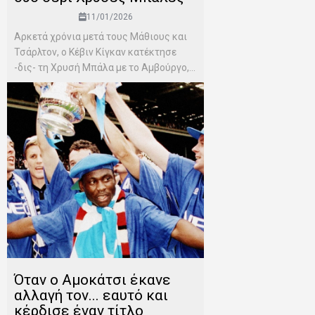
11/01/2026
Αρκετά χρόνια μετά τους Μάθιους και
Τσάρλτον, ο Κέβιν Κίγκαν κατέκτησε
-δις- τη Χρυσή Μπάλα με το Αμβούργο,...
Όταν ο Αμοκάτσι έκανε
αλλαγή τον... εαυτό και
κέρδισε έναν τίτλο