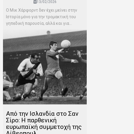
13/02/2026
Ο Μικ Χάρφορντ δεν έχει μείνει στην
Ιστορία μόνο για την τρομακτική του
γηπεδική παρουσία, αλλά και για...
Από την Ισλανδία στο Σαν
Σίρο: Η παρθενική
ευρωπαϊκή συμμετοχή της
Λίβερπουλ