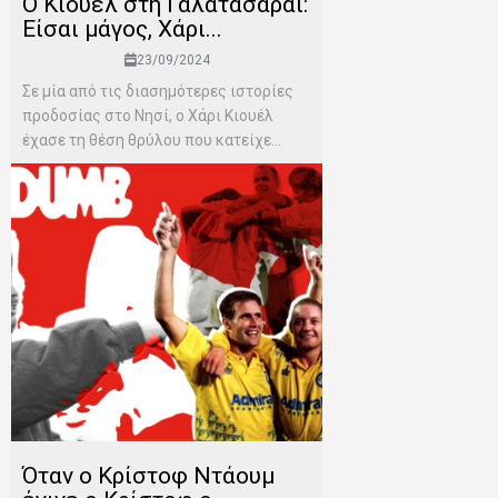
Ο Κιούελ στη Γαλατασαράι:
Είσαι μάγος, Χάρι...
23/09/2024
Σε μία από τις διασημότερες ιστορίες
προδοσίας στο Νησί, ο Χάρι Κιουέλ
έχασε τη θέση θρύλου που κατείχε...
Όταν ο Κρίστοφ Ντάουμ