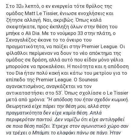
Στο 32
λεπτό, ο εν ενεργεία τότε θρύλος της
o
ομάδας Matt Le Tissier, ένιωσε ενοχλήσεις και
ζήτησε αλλαγή. Ναι, ακριβώς. Όπως καλά
σκεφτήκατε, προς έκπληξη όλων στην θέση του
μπήκε ο Ali Dia. Με το νούμερο 33 στην πλάτη, ο
Σεναγαλέζος έκανε το το όνειρο του
πραγματικότητα, να παίξει στην Premier League. Οι
φίλαθλοι περίμεναν να δουν το νέο απόκτημα της
ομάδας σε δράση, αλλά αυτό που είδαν μόνο γέλια
μπορούσε να προκαλέσει. Η ποιότητα και η απόδοση
του Dia ήταν πολύ κακή και κάτω του μετρίου για το
επίπεδο της Premier League. Ο Souness
αγανακτισμένος, αναγκάζεται να τον
αντικαταστήσει στο 53΄. Όπως σχολίασε ο Le Tissier
μετά από χρόνια:
“Η απόδοση του ήταν σχεδόν κωμική.
Θεωρητικά είχε πάρει την θέση μου, αλλά στην
πραγματικότητα δεν είχε καμία θέση. Απλά
περιφερόταν παντού. Δεν νομίζω ότι είχε αντιληφθεί
σε ποια θέση παίζει. Έτρεχε στον αγωνιστικό χώρο σαν
να τρέχει ο Μπάμπι το ελαφάκι πάνω σε πάγο. Ήταν