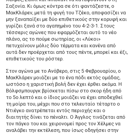
Σαξονία. Κι όμως κόντρα σε ότι φαντάζεστε, ο
ΜακΚλάρεν, μετά τη φυγή του Τζέκο, αποφασίζει να
μην ξαναπαίξει με δύο επιθετικούς στην κορυφή και
γυρίζει ξανά στο αγαπημένο του 4-2-3-1. Στους
τέσσερις αγώνες που εφαρμόζεται αυτό το νέο
πλάνο, ας το πούμε σωτηρίας, οι «Λύκοι»
πετυχαίνουν μόλις δύο τέρματα και κανένα από
αυτά δεν προέρχεται από τους πέντε, μπορεί και έξι,
επιθετικούς του ρόστερ.
Στον αγώνα με το Ανόβερο, στις 5 Φεβρουαρίου, ο
ΜακΚλάρεν μοιάζει με το ένα πόδι εκτός ομάδας,
ωστόσο η χαριστική βολή δεν έχει έρθει ακόμα. Η
Βόλφσμπουργκ βρίσκεται πίσω στο σκορ ήδη από
το 5ο λεπτό και ο ίδιος μοιάζει να έχει αποδεχθεί
τη μοίρα του, μέχρι που στο τελευταίο τέταρτο ο
Ντιέγκο ανατρέπεται εντός περιοχής και ο
διαιτητής δίνει το πέναλτι. Ο Άγγλος τινάζεται από
τον πάγκο του και χειρονομεί προς τον Χέλμες να
αναλάβει την εκτέλεση, που ίσως οδηγήσει στην