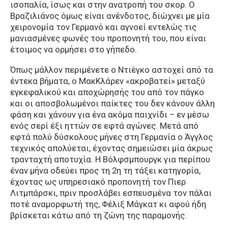
ισοπαλία, ίσως και στην ανατροπή του σκορ. Ο
Βραζιλιάνος όμως είναι ανένδοτος, διώχνει με μία
χειρονομία τον Γερμανό και αγνοεί εντελώς τις
μανιασμένες φωνές του προπονητή του, που είναι
έτοιμος να ορμήσει στο γήπεδο.
Όπως μάλλον περιμένετε ο Ντιέγκο αστοχεί από τα
έντεκα βήματα, ο ΜακΚλάρεν «ακροβατεί» μεταξύ
εγκεφαλικού και αποχώρησής του από τον πάγκο
και οι αποσβολωμένοι παίκτες του δεν κάνουν άλλη
φάση και χάνουν για ένα ακόμα παιχνίδι – εν μέσω
ενός σερί έξι ηττών σε εφτά αγώνες. Μετά από
εφτά πολύ δύσκολους μήνες στη Γερμανία ο Άγγλος
τεχνικός απολύεται, έχοντας σημειώσει μία άκρως
τρανταχτή αποτυχία. Η Βόλφσμπουργκ για περίπου
έναν μήνα οδεύει προς τη 2η τη τάξει κατηγορία,
έχοντας ως υπηρεσιακό προπονητή τον Πιερ
Λιτμπάρσκι, πριν προσλάβει εσπευσμένα τον πάλαι
ποτέ αναμορφωτή της, Φέλιξ Μάγκατ κι αφού ήδη
βρίσκεται κάτω από τη ζώνη της παραμονής.