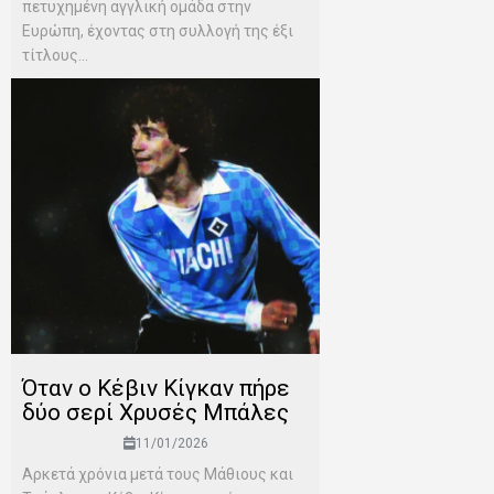
πετυχημένη αγγλική ομάδα στην
Ευρώπη, έχοντας στη συλλογή της έξι
τίτλους...
Όταν ο Κέβιν Κίγκαν πήρε
δύο σερί Χρυσές Μπάλες
11/01/2026
Αρκετά χρόνια μετά τους Μάθιους και