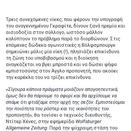
Τρεις συνεχόμενες νίκες, που φέρουν την υπογραφή
του αναγεννημένου Γκραφίτε, δίνουν ξανά ηρεμία και
αισιοδοξία στον σύλλογο, ωστόσο μάλλον
καλύπτουν το πρόβλημα παρά το διορθώνουν. Στις
επόμενες δώδεκα αγωνιστικές η Βόλφσμπουργκ
σημειώνει μόλις μία νίκη (!), πλησιάζει επικίνδυνα
τη ζώνη του υποβιβασμού και η διοίκηση
αναγκάζεται να βγει μπροστά και να δώσει ψήφο
εμπιστοσύνης στον Άγγλο προπονητή, που ακούει
την καρέκλα του να τρίζει επικίνδυνα.
«Σίγουρα κάποια πράγματα μοιάζουν απογοητευτικά,
όμως δεν θα πάρουμε το σφυρί και θα αρχίσουμε να
σπάμε ότι φτιάξαμε στην αρχή της σεζόν. Εμπιστεύομαι
την ποιότητα του ρόστερ και τις ικανότητες του
προπονητή»,
θα τονίσει ο τεχνικός διευθυντής,
Ντίτερ Χένες, στην εφημερίδα
Wolfsburger
Allgemeine Zeitung
. Παρά την ψύχραιμη στάση του