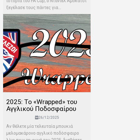
ιστορία του FA Cup, ο Ντάνιελ Αμοκάτσι
ξεγέλασε τους πάντες για...
2025: Το «Wrapped» του
Αγγλικού Ποδοσφαίρου
26/12/2025
Αν θέλετε μία τελευταία μπουκιά
μελομακάρονο αγγλικό ποδόσφαιρο
λίγο πριν τη φυγή του 2025, διαβάστε...