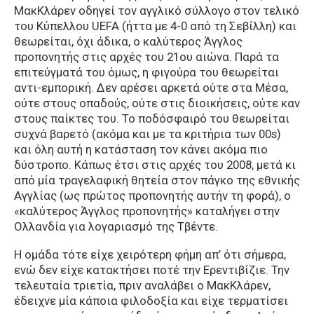
ΜακΚλάρεν οδηγεί τον αγγλικό σύλλογο στον τελικό
του Κύπελλου UEFA (ήττα με 4-0 από τη Σεβίλλη) και
θεωρείται, όχι άδικα, ο καλύτερος Άγγλος
προπονητής στις αρχές του 21ου αιώνα. Παρά τα
επιτεύγματά του όμως, η φιγούρα του θεωρείται
αντι-εμπορική. Δεν αρέσει αρκετά ούτε στα Μέσα,
ούτε στους οπαδούς, ούτε στις διοικήσεις, ούτε καν
στους παίκτες του. Το ποδόσφαιρό του θεωρείται
συχνά βαρετό (ακόμα και με τα κριτήρια των 00s)
και όλη αυτή η κατάσταση τον κάνει ακόμα πιο
δύστροπο. Κάπως έτσι στις αρχές του 2008, μετά κι
από μία τραγελαφική θητεία στον πάγκο της εθνικής
Αγγλίας (ως πρώτος προπονητής αυτήν τη φορά), ο
«καλύτερος Άγγλος προπονητής» καταλήγει στην
Ολλανδία για λογαριασμό της Τβέντε.
Η ομάδα τότε είχε χειρότερη φήμη απ’ ότι σήμερα,
ενώ δεν είχε κατακτήσει ποτέ την Ερεντιβίζιε. Την
τελευταία τριετία, πριν αναλάβει ο ΜακΚλάρεν,
έδειχνε μία κάποια φιλοδοξία και είχε τερματίσει