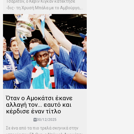
Τσάρλτον, ο Κέβιν Κίγκαν κατέκτησε
-δις- τη Χρυσή Μπάλα με το Αμβούργο,...
Όταν ο Αμοκάτσι έκανε
αλλαγή τον... εαυτό και
κέρδισε έναν τίτλο
30/12/2025
Σε ένα από τα πιο τρελά σκηνικά στην