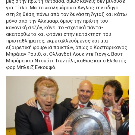
μες στην πρώτη τετράδα, όμως κανείς δεν μιλούσε
για τίτλο. Με το «καλημέρα» ο Άγγλος την οδηγεί
στη 2η θέση, πάνω από τον δυνάστη Άγιαξ και κάτω
μόνο από την Άλκμααρ, όμως την πρώτη του
κανονική σεζόν, κάνει το -σχετικά πάντα-
ακατόρθωτο και φτάνει στην κατάκτηση του
πρωταθλήματος, εκμεταλλευόμενος και μία
εξαιρετική φουρνιά παικτών, όπως ο Κοσταρικανός
Μπράιαν Ρουίθ, οι Ολλανδοί Λουκ ντε Γιονγκ, Βουτ
Μπράμα και Ντουάιτ Τιεντάλι, καθώς και ο Ελβετός
φορ Μπλέιζ Ενκουφό.