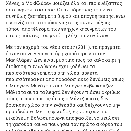
Χένες, ο ΜακΚλάρεν μοιάζει όλο και πιο ευέξαπτος
όσο περνάει ο καιρός. Οι αντιδράσεις του είναι
συνήθως ξεσπάσματα θυμού και απογοήτευσης, ενώ
εμφανίζεται κατακόκκινος στις συνεντεύξεις
τύπου, αποτέλεσμα των εύηχων κηρυγμάτων του
στους παίκτες του μετά τη λήξη των αγώνων.
Με τον ερχομό του νέου έτους (2011), τα πράγματα
έρχονται να γίνουν ακόμη χειρότερα για τον
ΜακΚλάρεν. Δεν είναι μυστικό πως το καλοκαίρι η
διοίκηση των «Λύκων» έχει ξοδέψει τα
περισσότερα χρήματα στη χώρα, αρκετά
περισσότερα και από παραδοσιακές δυνάμεις όπως
η Μπάγερν Μονάχου και η Μπάγερ Λεβερκούζεν.
Μάλιστα αυτά τα λεφτά δεν έχουν πιάσει ακριβώς
τόπο, αφού παίκτες όπως ο Μάντζουκιτς δεν
βρίσκουν χώρο στην ενδεκάδα και δείχνουν να μην
προοδεύουν. Με τις φιλοδοξίες να έχουν πια
μικρύνει, η Βόλφσμπουργκ αποφασίζει να μειώσει
τη χασούρα και να πουλήσει τον πρώτο σκόρερ του
συλλόγου (θα παρέμενε μέχρι το τέλος της σεζόν),