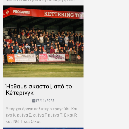
Ήρθαμε σκαστοί, από το
Κέτερινγκ
17/11/2025
Υπάρχει άραγε καλύτερο τραγούδι; Και
ένα Κ, κι ένα Ε, κι ένα Τ κι ένα Τ. Ε και R
και ING. T και Ο και...