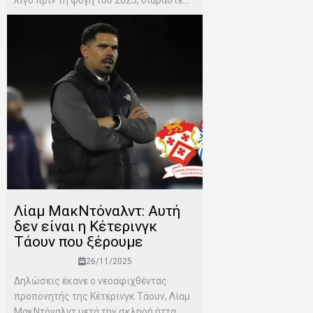
Λίαμ ΜακΝτόναλντ: Αυτή
δεν είναι η Κέτερινγκ
Τάουν που ξέρουμε
26/11/2025
Δηλώσεις έκανε ο νεοαφιχθέντας
προπονητής της Κέτερινγκ Τάουν, Λίαμ
ΜακΝτόναλντ μετά την σκληρή ήττα...