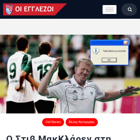
LONDON CALLING
ΚΑΤΗΓΟΡΙΕΣ
ΣΤΗΛΕΣ
ΒΑΘΜΟΛΟΓΙΕΣ
ΟΜΑΔΕΣ
ΠΟΙΟΙ ΕΙΜΑΣΤΕ
Old Stories
Άλλες Κατηγορίες
Ο Στιβ ΜακΚλάρεν στη