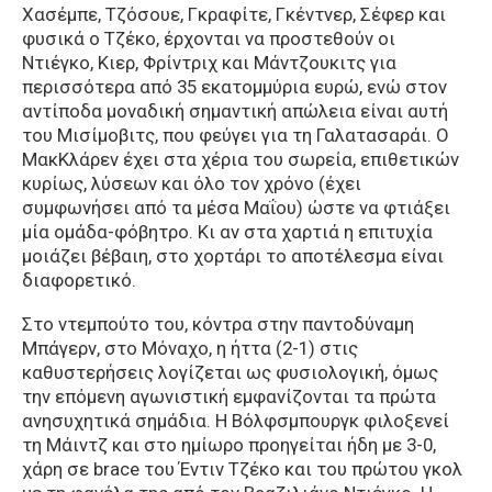
Χασέμπε, Τζόσουε, Γκραφίτε, Γκέντνερ, Σέφερ και
φυσικά ο Τζέκο, έρχονται να προστεθούν οι
Ντιέγκο, Κιερ, Φρίντριχ και Μάντζουκιτς για
περισσότερα από 35 εκατομμύρια ευρώ, ενώ στον
αντίποδα μοναδική σημαντική απώλεια είναι αυτή
του Μισίμοβιτς, που φεύγει για τη Γαλατασαράι. Ο
ΜακΚλάρεν έχει στα χέρια του σωρεία, επιθετικών
κυρίως, λύσεων και όλο τον χρόνο (έχει
συμφωνήσει από τα μέσα Μαΐου) ώστε να φτιάξει
μία ομάδα-φόβητρο. Κι αν στα χαρτιά η επιτυχία
μοιάζει βέβαιη, στο χορτάρι το αποτέλεσμα είναι
διαφορετικό.
Στο ντεμπούτο του, κόντρα στην παντοδύναμη
Μπάγερν, στο Μόναχο, η ήττα (2-1) στις
καθυστερήσεις λογίζεται ως φυσιολογική, όμως
την επόμενη αγωνιστική εμφανίζονται τα πρώτα
ανησυχητικά σημάδια. Η Βόλφσμπουργκ φιλοξενεί
τη Μάιντζ και στο ημίωρο προηγείται ήδη με 3-0,
χάρη σε brace του Έντιν Τζέκο και του πρώτου γκολ