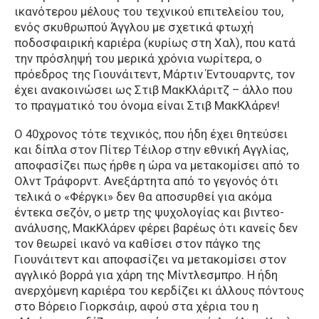
ικανότερου μέλους του τεχνικού επιτελείου του,
ενός σκυθρωπού Άγγλου με σχετικά φτωχή
ποδοσφαιρική καριέρα (κυρίως στη Χαλ), που κατά
την πρόσληψή του μερικά χρόνια νωρίτερα, ο
πρόεδρος της Γιουνάιτεντ, Μάρτιν Έντουαρντς, τον
έχει ανακοινώσει ως Στιβ ΜακΚλάριτζ – άλλο που
το πραγματικό του όνομα είναι Στιβ ΜακΚλάρεν!
Ο 40χρονος τότε τεχνικός, που ήδη έχει θητεύσει
και δίπλα στον Πίτερ Τέιλορ στην εθνική Αγγλίας,
αποφασίζει πως ήρθε η ώρα να μετακομίσει από το
Ολντ Τράφορντ. Ανεξάρτητα από το γεγονός ότι
τελικά ο «Φέργκι» δεν θα αποσυρθεί για ακόμα
έντεκα σεζόν, ο μετρ της ψυχολογίας και βιντεο-
ανάλυσης, ΜακΚλάρεν φέρει βαρέως ότι κανείς δεν
τον θεωρεί ικανό να καθίσει στον πάγκο της
Γιουνάιτεντ και αποφασίζει να μετακομίσει στον
αγγλικό βορρά για χάρη της Μίντλεσμπρο. Η ήδη
ανερχόμενη καριέρα του κερδίζει κι άλλους πόντους
στο Βόρειο Γιορκσάιρ, αφού στα χέρια του η