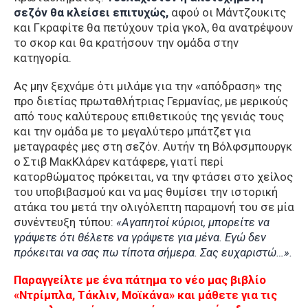
σεζόν θα κλείσει επιτυχώς,
αφού οι Μάντζουκιτς
και Γκραφίτε θα πετύχουν τρία γκολ, θα ανατρέψουν
το σκορ και θα κρατήσουν την ομάδα στην
κατηγορία.
Ας μην ξεχνάμε ότι μιλάμε για την «απόδραση» της
προ διετίας πρωταθλήτριας Γερμανίας, με μερικούς
από τους καλύτερους επιθετικούς της γενιάς τους
και την ομάδα με το μεγαλύτερο μπάτζετ για
μεταγραφές μες στη σεζόν. Αυτήν τη Βόλφσμπουργκ
ο Στιβ ΜακΚλάρεν κατάφερε, γιατί περί
κατορθώματος πρόκειται, να την φτάσει στο χείλος
του υποβιβασμού και να μας θυμίσει την ιστορική
ατάκα του μετά την ολιγόλεπτη παραμονή του σε μία
συνέντευξη τύπου:
«Αγαπητοί κύριοι, μπορείτε να
γράψετε ότι θέλετε να γράψετε για μένα. Εγώ δεν
πρόκειται να σας πω τίποτα σήμερα. Σας ευχαριστώ…».
Παραγγείλτε με ένα πάτημα το νέο μας βιβλίο
«Ντρίμπλα, Τάκλιν, Μοϊκάνα» και μάθετε για τις