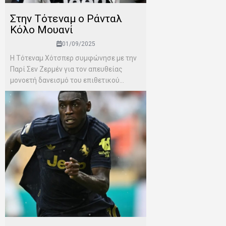
Στην Τότεναμ ο Ράνταλ
Κόλο Μουανί
01/09/2025
Η Τότεναμ Χότσπερ συμφώνησε με την
Παρί Σεν Ζερμέν για τον απευθείας
μονοετή δανεισμό του επιθετικού...