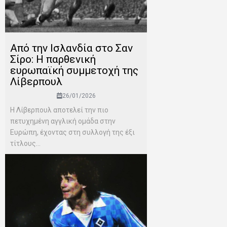
Από την Ισλανδία στο Σαν
Σίρο: Η παρθενική
ευρωπαϊκή συμμετοχή της
Λίβερπουλ
26/01/2026
Η Λίβερπουλ αποτελεί την πιο
πετυχημένη αγγλική ομάδα στην
Ευρώπη, έχοντας στη συλλογή της έξι
τίτλους...