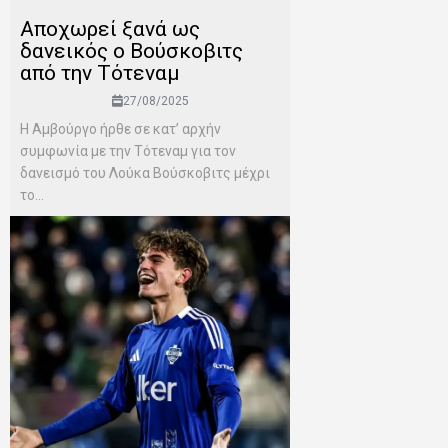
Αποχωρεί ξανά ως
δανεικός ο Βούσκοβιτς
από την Τότεναμ
27/08/2025
Η Αμβούργο ήρθε σε κατ’ αρχήν
συμφωνία με την Τότεναμ για τον
δανεισμό του Λούκα Βούσκοβιτς μέχρι
το...