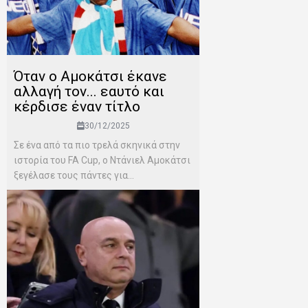
Όταν ο Αμοκάτσι έκανε
αλλαγή τον... εαυτό και
κέρδισε έναν τίτλο
30/12/2025
Σε ένα από τα πιο τρελά σκηνικά στην
ιστορία του FA Cup, ο Ντάνιελ Αμοκάτσι
ξεγέλασε τους πάντες για...