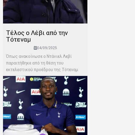
Τέλος ο Λέβι από την
Τότεναμ
04/09/2025
Όπως ανακοίνωσε ο Ντάνιελ Λεβί
παραιτήθηκε από τη θέση του
εκτελεστικού προέδρου της Τότεναμ.