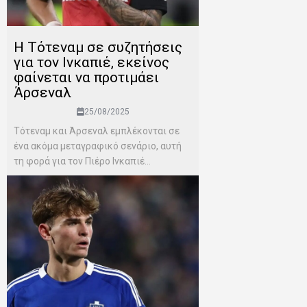
H Tότεναμ σε συζητήσεις
για τον Ινκαπιέ, εκείνος
φαίνεται να προτιμάει
Άρσεναλ
25/08/2025
Τότεναμ και Άρσεναλ εμπλέκονται σε
ένα ακόμα μεταγραφικό σενάριο, αυτή
τη φορά για τον Πιέρο Ινκαπιέ...