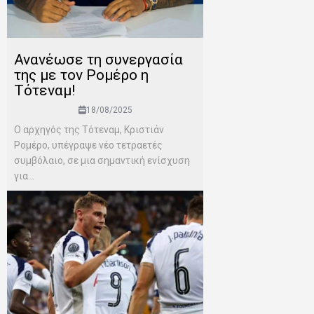
Ανανέωσε τη συνεργασία
της με τον Ρομέρο η
Τότεναμ!
18/08/2025
Ο αρχηγός της Τότεναμ, Κριστιάν
Ρομέρο, υπέγραψε νέο τετραετές
συμβόλαιο, σε μια σημαντική ενίσχυση
για...