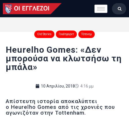
LONDON CALLING
ΚΑΤΗΓΟΡΙΕΣ
ΣΤΗΛΕΣ
Old Stories
Γουότφορντ
Τότεναμ
ΒΑΘΜΟΛΟΓΙΕΣ
Heurelho Gomes: «Δεν
ΟΜΑΔΕΣ
μπορούσα να κλωτσήσω τη
ΠΟΙΟΙ ΕΙΜΑΣΤΕ
μπάλα»
10 Απριλίου, 2018
4:16 μμ
Απίστευτη ιστορία αποκαλύπτει
ο Heurelho Gomes από τις χρονιές που
αγωνιζόταν στην Tottenham.