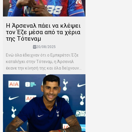
H Άρσεναλ πάει να κλέψει
τον Έζε μέσα από τα χέρια
της Τότεναμ
20/08/2025
Ενώ όλα έδειχναν ότι ο Εμπερέτσι Έζε
καταλήγει στην Τότεναμ, η Άρσεναλ
έκανε την κίνησή της και όλα δείχνουν...