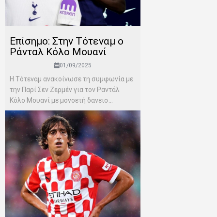
Επίσημο: Στην Τότεναμ ο
Ράνταλ Κόλο Μουανί
01/09/2025
Η Τότεναμ ανακοίνωσε τη συμφωνία με
την Παρί Σεν Ζερμέν για τον Ραντάλ
Κόλο Μουανί με μονοετή δανεισ...