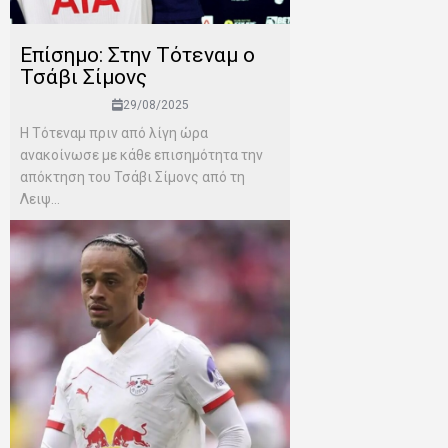
Επίσημο: Στην Τότεναμ ο
Τσάβι Σίμονς
29/08/2025
Η Τότεναμ πριν από λίγη ώρα
ανακοίνωσε με κάθε επισημότητα την
απόκτηση του Τσάβι Σίμονς από τη
Λειψ...