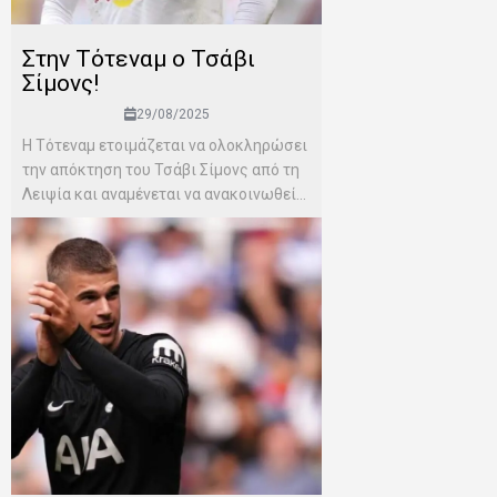
Στην Τότεναμ ο Τσάβι
Σίμονς!
29/08/2025
Η Τότεναμ ετοιμάζεται να ολοκληρώσει
την απόκτηση του Τσάβι Σίμονς από τη
Λειψία και αναμένεται να ανακοινωθεί...