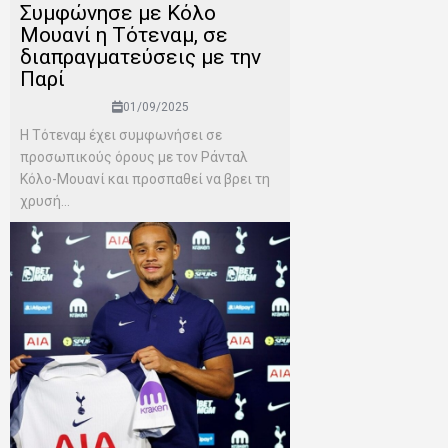
Συμφώνησε με Κόλο
Μουανί η Τότεναμ, σε
διαπραγματεύσεις με την
Παρί
01/09/2025
Η Τότεναμ έχει συμφωνήσει σε
προσωπικούς όρους με τον Ράνταλ
Κόλο-Μουανί και προσπαθεί να βρει τη
χρυσή...