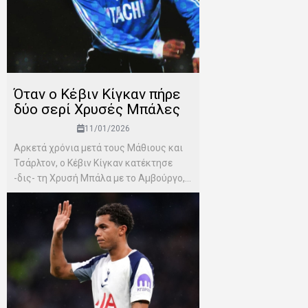
Όταν ο Κέβιν Κίγκαν πήρε
δύο σερί Χρυσές Μπάλες
11/01/2026
Αρκετά χρόνια μετά τους Μάθιους και
Τσάρλτον, ο Κέβιν Κίγκαν κατέκτησε
-δις- τη Χρυσή Μπάλα με το Αμβούργο,...