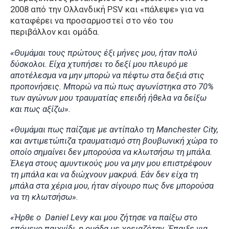
2008 από την Ολλανδική PSV και «πάλεψε» για να
καταφέρει να προσαρμοστεί στο νέο του
περιβάλλον και ομάδα.
«Θυμάμαι τους πρώτους έξι μήνες μου, ήταν πολύ
δύσκολοι. Είχα χτυπήσει το δεξί μου πλευρό με
αποτέλεσμα να μην μπορώ να πέφτω στα δεξιά στις
προπονήσεις. Μπορώ να πώ πως αγωνίστηκα στο 70%
των αγώνων μου τραυματίας επειδή ήθελα να δείξω
και πως αξίζω».
«Θυμάμαι πως παίζαμε με αντίπαλο τη Manchester City,
και αντιμετώπιζα τραυματισμό στη βουβωνική χώρα το
οποίο σημαίνει δεν μπορούσα να κλωτσήσω τη μπάλα.
Έλεγα στους αμυντικούς μου να μην μου επιστρέφουν
τη μπάλα και να διώχνουν μακρυά. Εάν δεν είχα τη
μπάλα στα χέρια μου, ήταν σίγουρο πως δνε μπορούσα
να τη κλωτσήσω».
«Ήρθε ο Daniel Levy και μου ζήτησε να παίξω στο
επόμενο παιχνίδι, η ομάδα με χρειαζόταν. Έπαιξε για