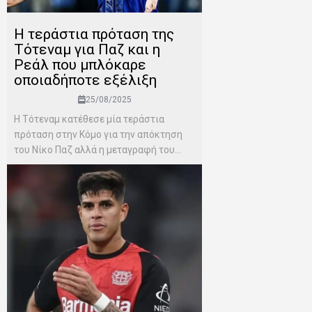
Η τεράστια πρόταση της
Τότεναμ για Παζ και η
Ρεάλ που μπλόκαρε
οποιαδήποτε εξέλιξη
25/08/2025
Η Τότεναμ κατέθεσε μία τεράστια
πρόταση στην Κόμο για την απόκτηση
του Νίκο Παζ αλλά η μεταγραφή του...