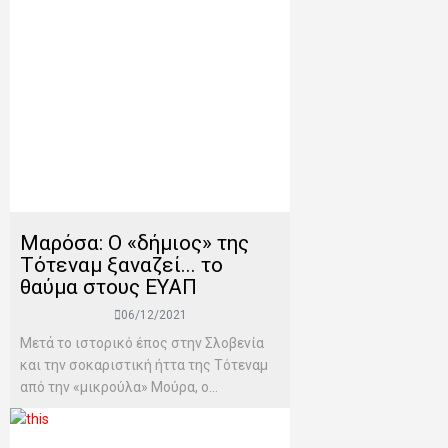
Μαρόσα: Ο «δήμιος» της
Τότεναμ ξαναζεί... το
θαύμα στους ΕΥΑΠ
06/12/2021
Μετά το ιστορικό έπος στην Σλοβενία
και την σοκαριστική ήττα της Τότεναμ
από την «μικρούλα» Μούρα, ο...