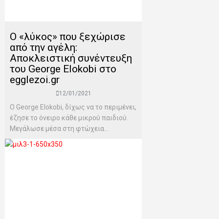
Ο «λύκος» που ξεχώρισε
από την αγέλη:
Αποκλειστική συνέντευξη
του George Elokobi στο
egglezoi.gr
12/01/2021
Ο George Elokobi, δίχως να το περιμένει,
έζησε το όνειρο κάθε μικρού παιδιού.
Μεγάλωσε μέσα στη φτώχεια...