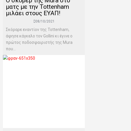
Ο σκόρερ της Mura στο
ματς με την Tottenham
μιλάει στους ΕΥΑΠ!
08/10/2021
Σκόραρε εναντίον της Tottenham,
άφησε κάγκελο τον Gollini κι έγινε ο
πρώτος ποδοσφαιριστής της Mura
που...