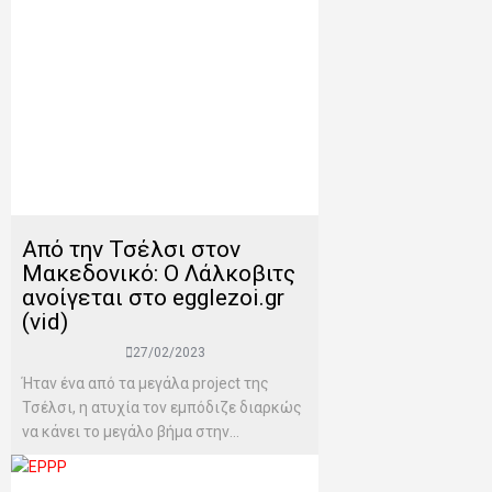
Από την Τσέλσι στον
Μακεδονικό: Ο Λάλκοβιτς
ανοίγεται στο egglezoi.gr
(vid)
27/02/2023
Ήταν ένα από τα μεγάλα project της
Τσέλσι, η ατυχία τον εμπόδιζε διαρκώς
να κάνει το μεγάλο βήμα στην...