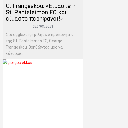
G. Frangeskou: «Είμαστε η
St. Panteleimon FC και
είμαστε περήφανοι!»
26/08/2021
Στο egglezoi.gr μίλησε ο προπονητής
της St. Panteleimon FC, George
Frangeskou, βοηθώντας μας να
κάνουμε...