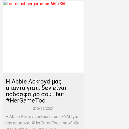
Η Abbie Ackroyd μας
απαντά γιατί δεν είναι
ποδόσφαιρό σου...but
#HerGameToo
15/11/2021
Η Abbie Ackroyd μιλάει στους ΕΥΑΠ για
την καμπάνια #HerGameToo, που «ήρθε