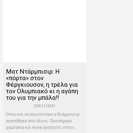
Ματ Ντάρμπισιρ: H
«πόρτα» στον
Φέργκιουσον, η τρέλα για
τον Ολυμπιακό κι η αγάπη
του για την μπάλα!!
29/11/2021
Όπου και να αγωνίστηκε ο Ντάρμπισιρ
αγαπήθηκε από όλους. Προσέφερε
χαμόγελα και έγινε αγαπητός στους...