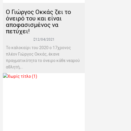
Ο Γιώργος Οκκάς ζει το
όνειρό του και είναι
αποφασισμένος να
πετύχει!
12/04/2021
Το καλοκαίρι του 2020 ο 17χρονος
πλέον Γιώργος Οκκάς, έκανε
πραγματικότητα το όνειρο κάθε νεαρού
αθλητή,...