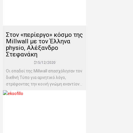
Στον «περίεργο» κόσμο της
Millwall με τον Έλληνα
physio, Αλέξανδρο
Στεφανάκη
15/12/2020
Οι οπαδοί της Millwall απασχόλησαν τον
διεθνή Τύπο για αρνητικό λόγο,
στρέφοντας την κοινή γνώμη εναντίον...