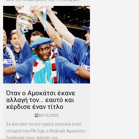
Όταν ο Αμοκάτσι έκανε
αλλαγή τον... εαυτό και
κέρδισε έναν τίτλο
30/12/2025
Σε ένα από τα πιο τρελά σκηνικά στην
ιστορία του FA Cup, ο Ντάνιελ Αμοκάτσι
ξεγέλασε τους πάντες για...