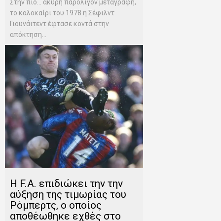
Στην πιο… άκυρη παρολίγον μεταγραφή,
το καλοκαίρι του 1978 η Σέφιλντ
Γιουνάιτεντ έφτασε κοντά στην
απόκτηση...
Η F.A. επιδιώκει την την
αύξηση της τιμωρίας του
Ρόμπερτς, ο οποίος
αποθέωθηκε εχθές στο