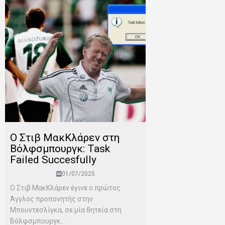
Ο Στιβ ΜακΚλάρεν στη
Βόλφσμπουργκ: Task
Failed Succesfully
01/07/2025
Ο Στιβ ΜακΚλάρεν έγινε ο πρώτος
Άγγλος προπονητής στην
Μπουντεσλίγκα, σε μία θητεία στη
Βόλφσμπουργκ...