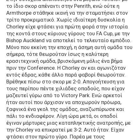
το ίδιο σκορ απέναντι στην Penrith, ενώ ούτε η
Armthorpe στάθηκε ικανή να την σταματήσει στον
τρίτο προκριματικό. Χωρίς ιδιαίτερη δυσκολία η
Chorley είχε φτάσει για πρώτη φορά στην ιστορία
της κοντά στους κύριους γύρους του FA Cup, με την
Bishop Auckland να αποτελεί το τελευταίο εμπόδιο.
Μόνο που εκείνη την εποχή, η άσημη αυτή ομάδα του
σήμερα, τότε θεωρούταν ίσως η καλύτερη
ερασιτεχνική ομάδα, βρισκόμενη μόλις ένα βήμα
πριν την Conference. H Chorley αν και αγωνιζόταν
εντός έδρας, κάθε άλλο παρά φαβορί θεωρούταν.
Βρέθηκε πίσω στο σκορ με 2-0. Απογοήτευση για
τους περίπου πέντε χιλιάδες οπαδούς, που είχαν
μαζευτεί γύρω από το Victory Park. Ενώ αρκετοί
ήταν αυτοί που άρχισαν να αποχωρούν πρόωρα,
ξαφνικά ένα γκολ της ομάδας, αναζωπύρωσε και
πάλι το ενδιαφέρον. Λίγη ώρα μετά, οι οπαδοί
έγιναν μάρτυρες μιας καταπληκτικής ανατροπής, με
την Chorley να επικρατεί με 3-2. Αυτό ήταν. Είχαν
φτάσει στον πρώτο γύρο. Παρέα με τους