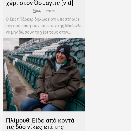
χέρι στον Όσμαγιτς [vid]
04/03/2025
Ο Σκοτ Πάρκερ δήλωσε ότι υποστήριξε
την απόφαση των παικτών της Μπέρνλι
να μην δώσουν το χέρι τους στον...
Πλίμουθ: Eίδε από κοντά
τις δύο νίκες επί της