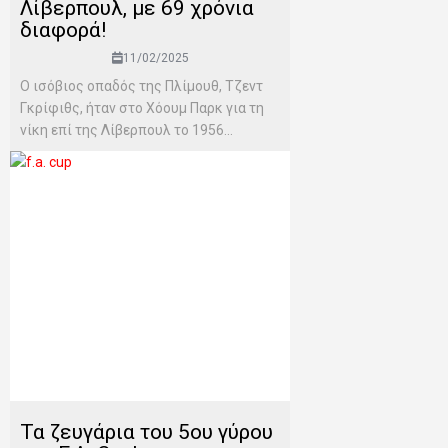
Λίβερπουλ, με 69 χρόνια
διαφορά!
11/02/2025
Ο ισόβιος οπαδός της Πλίμουθ, Τζεντ
Γκρίφιθς, ήταν στο Χόουμ Παρκ για τη
νίκη επί της Λίβερπουλ το 1956...
Τα ζευγάρια του 5ου γύρου