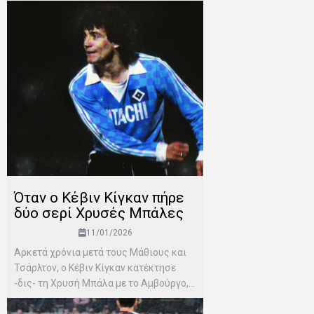
Όταν ο Κέβιν Κίγκαν πήρε
δύο σερί Χρυσές Μπάλες
11/01/2026
Αρκετά χρόνια μετά τους Μάθιους και
Τσάρλτον, ο Κέβιν Κίγκαν κατέκτησε
-δις- τη Χρυσή Μπάλα με το Αμβούργο,...