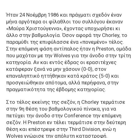
Ήταν 24 Νοέμβρη 1986 και πράγματι σχεδόν έναν
μήνα αργότερα οι φίλαθλοι του συλλόγου έκαναν
«Μαύρα Χριστούγεννα», έχοντας υποχωρήσει κι
άλλο στην βαθμολογία. Όσον αφορά την Chorley, το
παραμύθι της επιφύλασσε ένα «πονεμένο» τέλος.
Στην επόμενη φάση αντίπαλος ήταν η Preston, ομάδα
που μαχόταν με την Wolves για την άνοδο στην τρίτη
κατηγορία. Αν και εντός έδρας οι ερασιτέχνες
κατάφεραν ξανά να μην χάσουν (0-0), στον
επαναληπτικό ηττήθηκαν κατά κράτος (5-0) και
προσγειώθηκαν απότομα, αλλά περήφανα, στην
πραγματικότητα της έβδομης κατηγορίας.
Στο τέλος εκείνης της σεζόν, η Chorley τερμάτισε
στην 9η θέση του βαθμολογικού πίνακα, για να
πετύχει την άνοδο στην Conference την επόμενη
σεζόν. Η Preston εν τέλει τερμάτισε στην δεύτερη
θέση και επέστρεψε στην Third Division, ενώ η
Wolves γνώρισε την απόλυτη καταστροφή.