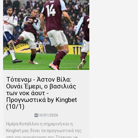
Τότεναμ - Άστον Βίλα:
Ουνάι Έμερι, ο βασιλιάς
των νοκ άουτ -
Προγνωστικά by Kingbet
(10/1)
10/01/2026
Ημέρα Κυπέλλου η σημερινή και η
Kingbet μας δίνει τα προγνωστικά της
από την αναμέτρηση της Τότεναμ με...