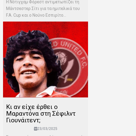
Η Νότιγχαμ Φόρεστ αντιμετωπίζει τη
Μάντσεστερ Σίτι για τα ημιτελικά του
F.A. Cup και ο Νούνο Εσπιρίτο...
Κι αν είχε έρθει ο
Μαραντόνα στη Σέφιλντ
Γιουνάιτεντ;
23/03/2025