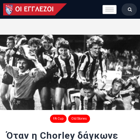
LONDON CALLING
ΚΑΤΗΓΟΡΙΕΣ
ΣΤΗΛΕΣ
ΒΑΘΜΟΛΟΓΙΕΣ
ΟΜΑΔΕΣ
ΠΟΙΟΙ ΕΙΜΑΣΤΕ
FA Cup
Old Stories
Όταν η Chorley δάγκωνε