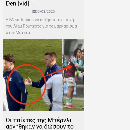
Den [vid]
05/03/2025
Η FA επιδιώκει να αυξήσει την ποινή
του Λίαμ Ρόμπερτς για το μαρκάρισμα
στον Ματετά.
Οι παίκτες της Μπέρνλι
αρνήθηκαν να δώσουν το