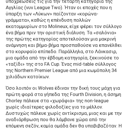
υποχρεώσεις τις για την τέταρτη κατηγορία της
Αγγλίας (νυν League Two). Ήταν οι εποχές που η
ύπαρξη των «Λύκων» παίζονταν «κορώνα-
γράμματα», καθώς η επένδυση πολλών
εκατομμυρίων στο Molineux, είχε φέρει τον σύλλογο
ένα βήμα πριν την οριστική διάλυση. Τα «σαλόνια»
της πρώτης κατηγορίας αποτελούσαν μια μακρινή
ανάμνηση και βήμα-βήμα προσπαθούσε να επανέλθει
στο κορυφαίο επίπεδο. Παράλληλα, στο Λάνκασιρ,
μια ομάδα από την έβδομη κατηγορία, ξεκινούσε το
«ταξίδι» της στο FA Cup. Ένας mid-table σύλλογος
της Northern Premier League από μια κωμόπολη 34
χιλιάδων κατοίκων.
Όσο λοιπόν οι Wolves έδιναν την δική τους μάχη για
πρώτη φορά στα γήπεδα της Fourth Division, η άσημη
Chorley πάλευε στα «χωράφια» της non-league
χωρίς ιδιαίτερες φιλοδοξίες για το μέλλον.
Δυστυχώς πάλευε χωρίς αντίκρισμα, μιας και με την
αναδιάρθρωση που θα λάμβανε χώρα από την
επόμενη σεζόν, καμία ομάδα δεν θα υποβιβαζόταν. Η