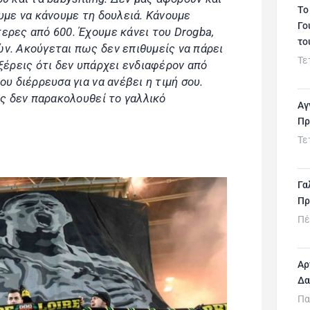
Το
υμε να κάνουμε τη δουλειά. Κάνουμε
Γο
ερες από 600. Έχουμε κάνει του Drogba,
το
ν. Ακούγεται πως δεν επιθυμείς να πάρει
Τε
ξέρεις ότι δεν υπάρχει ενδιαφέρον από
ου διέρρευσα για να ανέβει η τιμή σου.
ίς δεν παρακολουθεί το γαλλικό
Αγ
Πρ
Τε
Γα
Πρ
Πέ
Αρ
Δα
Πα