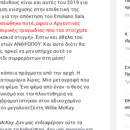
Πα
ένθους είναι και αυτές του 2019 για
πρ
ίνηση ενίσχυσης στην επιθετική της
Πέ
για την απόκτηση του Emiliano Sala.
υσιώθηκε ποτέ, αφού ο Αργεντινός
πορικής τραγωδίας που του στοίχησε
Χ.
 «κακιά στιγμή». Έστω και άθελα του
ιδ
8 ετών ΑΝΘΡΩΠΟΥ. Και αυτό διότι θα
Πα
, αρκεί να μην υπήρχε αυτό το
νίδι συμφερόντων στη μέση!
Στ
 κάποια πράγματα από την αρχή. Η
Πρ
κατομμύρια λίρες. Μια μεταγραφή που
Τρ
να ψέμα. Ένα ψέμα από έναν -ο θεός να
κυνισμό και την πλουτοθηρία να
αδραματίστηκαν στον αδικοχαμένο
Εθ
ον μεγαλοατζέντη Willie McKay.
απ
Πα
e McKay. Δεν μας ενδιαφέρουν ούτε τα
υ και τα babysitting. Δεν μας αφορούν και