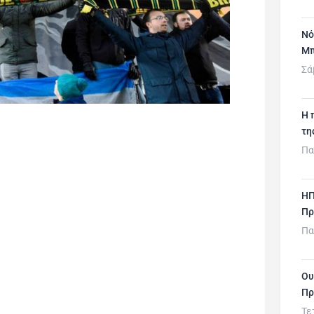
Νό
Μπ
Σά
H 
τη
Πα
ΗΠ
Πρ
Πα
Ου
Πρ
Τε