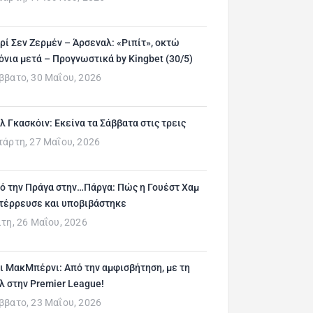
ρί Σεν Ζερμέν – Άρσεναλ: «Ριπίτ», οκτώ
όνια μετά – Προγνωστικά by Kingbet (30/5)
ββατο, 30 Μαΐου, 2026
λ Γκασκόιν: Εκείνα τα Σάββατα στις τρεις
τάρτη, 27 Μαΐου, 2026
ό την Πράγα στην…Πάργα: Πώς η Γουέστ Χαμ
τέρρευσε και υποβιβάστηκε
ίτη, 26 Μαΐου, 2026
ι ΜακΜπέρνι: Aπό την αμφισβήτηση, με τη
λ στην Premier League!
ββατο, 23 Μαΐου, 2026