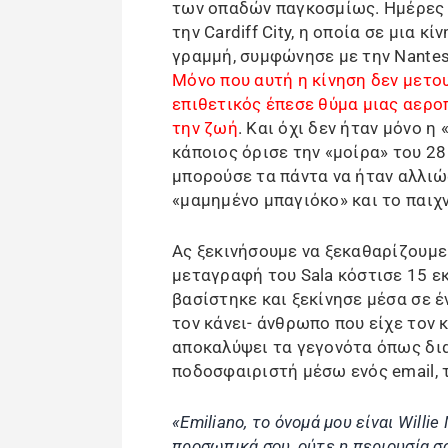
των οπαδών παγκοσμίως. Ημέρες π
την Cardiff City, η οποία σε μια κ
γραμμή, συμφώνησε με την Nantes 
Μόνο που αυτή η κίνηση δεν μετο
επιθετικός έπεσε θύμα μιας αερο
την ζωή
. Και όχι δεν ήταν μόνο η
κάποιος όρισε την «μοίρα» του 2
μπορούσε τα πάντα να ήταν αλλιώς
«μαμημένο μπαγιόκο» και το παιχ
Ας ξεκινήσουμε να ξεκαθαρίζουμε
μεταγραφή του Sala κόστισε 15 ε
βασίστηκε και ξεκίνησε μέσα σε έ
τον κάνει- άνθρωπο που είχε τον 
αποκαλύψει τα γεγονότα όπως δι
ποδοσφαιριστή μέσω ενός email, τ
«Emiliano, το όνομά μου είναι Willi
προσωπικά σου, ούτε η περιουσία σο