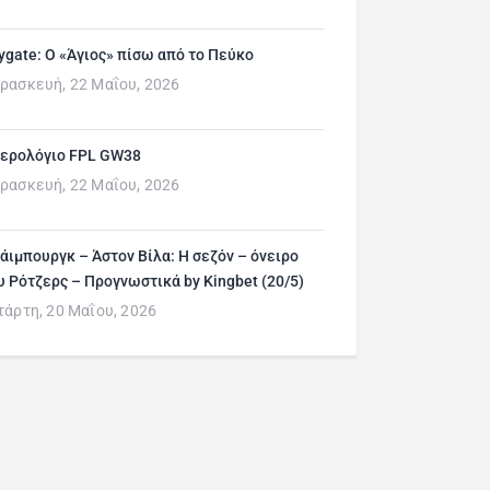
ygate: Ο «Άγιος» πίσω από το Πεύκο
ρασκευή, 22 Μαΐου, 2026
ερολόγιο FPL GW38
ρασκευή, 22 Μαΐου, 2026
άιμπουργκ – Άστον Βίλα: Η σεζόν – όνειρο
υ Ρότζερς – Προγνωστικά by Kingbet (20/5)
τάρτη, 20 Μαΐου, 2026