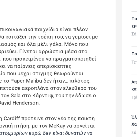
Πα
χρ
πικοινωνιακά παιχνίδια είναι πλέον
Σά
α κοιτάξει την τσέπη του, να γεμίσει με
ιασμός και όλα μέλι-γάλα. Μόνο που
υριεύει. Γίνεται αρρώστια μέσα στο
Πο
υ, που προκειμένου να πραγματοποιηθεί
Τε
νει να παίρνεις απερίσκεπτες
ία που μέχρι στιγμής θεωρούνται
 το Paper Malibu δεν ήταν… πιλότος.
Απ
 πετούσε αεροπλάνα στον ελεύθερό του
κα
 τον Sala στο Κάρντιφ, του την έδωσε ο
Τρ
David Henderson.
Όλ
 Cardiff πρότεινε στον νέο της παίκτη
Χα
νονική πτήση, με τον McKay να αρνείται
Σά
κατομμυρίων ευρώ δεν είναι δυνατών να