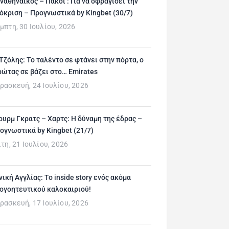
ναθηναϊκός – Πάκσι : Για να σφραγίσει την
όκριση – Προγνωστικά by Kingbet (30/7)
μπτη, 30 Ιουλίου, 2026
 Τζόλης: Το ταλέντο σε φτάνει στην πόρτα, ο
ρώτας σε βάζει στο… Emirates
ρασκευή, 24 Ιουλίου, 2026
ουρμ Γκρατς – Χαρτς: Η δύναμη της έδρας –
ογνωστικά by Kingbet (21/7)
ίτη, 21 Ιουλίου, 2026
νική Αγγλίας: Το inside story ενός ακόμα
ογοητευτικού καλοκαιριού!
ρασκευή, 17 Ιουλίου, 2026