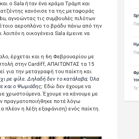
 και ο Sala ήταν ένα κράμα Τράμπ και
ο ατζέντης κανόνισε τα της μεταφοράς
Sp
ibu, αγνοώντας τις συμβουλές πιλότων
Πα
τέτοιο αεροπλάνο το βράδυ πάνω από την
 λοιπόν η οικογένεια Sala έμεινε να
Ημ
Πα
αλο, έρχεται και η 6η Φεβρουαρίου με
στολή στην Cardiff, ΑΠΑΙΤΩΝΤΑΣ τα 15
ί για την μεταγραφή του παίκτη και
Φρ
χι ρε φίλε. Δηλαδή δεν το κατάλαβα; Όλα
το
ε και ο Ψωμιάδης;
Εδώ δεν έχουμε να
Τε
 με χρωστούμενα. Έχουμε να κάνουμε με
εν πραγματοποιήθηκε ποτέ λόγω
ία πλέον η λέξη εξαφάνιση) ενός παίκτη.