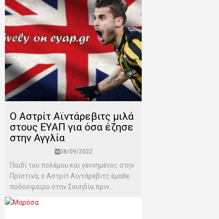
Ο Αστρίτ Αϊντάρεβιτς μιλά
στους ΕΥΑΠ για όσα έζησε
στην Αγγλία
08/09/2022
Παιδί του πολέμου και γεννημένος στην
Πρίστινα, ο Αστρίτ Αϊντάρεβιτς έμαθε
ποδόσφαιρο στην Σουηδία πριν...