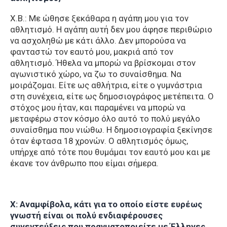
Χ.Β.: Με ώθησε ξεκάθαρα η αγάπη μου για τον
αθλητισμό. Η αγάπη αυτή δεν μου άφησε περιθώριο
να ασχοληθώ με κάτι άλλο. Δεν μπορούσα να
φανταστώ τον εαυτό μου, μακριά από τον
αθλητισμό. Ήθελα να μπορώ να βρίσκομαι στον
αγωνιστικό χώρο, να ζω το συναίσθημα. Να
μοιράζομαι. Είτε ως αθλήτρια, είτε ο γυμνάστρια
στη συνέχεια, είτε ως δημοσιογράφος μετέπειτα. Ο
στόχος μου ήταν, και παραμένει να μπορώ να
μεταφέρω στον κόσμο όλο αυτό το πολύ μεγάλο
συναίσθημα που νιώθω. Η δημοσιογραφία ξεκίνησε
όταν έφτασα 18 χρονών. Ο αθλητισμός όμως,
υπήρχε από τότε που θυμάμαι τον εαυτό μου και με
έκανε τον άνθρωπο που είμαι σήμερα.
Χ: Αναμφίβολα, κάτι για το οποίο είστε ευρέως
γνωστή είναι οι πολύ ενδιαφέρουσες
συνεντεύξεις που πραγματοποιείτε με Έλληνες