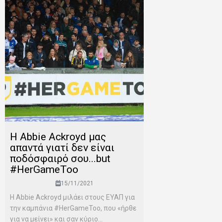
Η Abbie Ackroyd μας
απαντά γιατί δεν είναι
ποδόσφαιρό σου...but
#HerGameToo
15/11/2021
Η Abbie Ackroyd μιλάει στους ΕΥΑΠ για
την καμπάνια #HerGameToo, που «ήρθε
για να μείνει» και σαν κύριο...