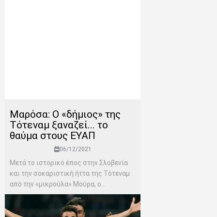
Μαρόσα: Ο «δήμιος» της
Τότεναμ ξαναζεί... το
θαύμα στους ΕΥΑΠ
06/12/2021
Μετά το ιστορικό έπος στην Σλοβενία
και την σοκαριστική ήττα της Τότεναμ
από την «μικρούλα» Μούρα, ο...