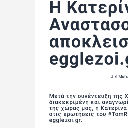
Η Κατερί
Αναστασ
αποκλεισ
egglezoi.
6 Μαΐο
Μετά την συνέντευξη της Χ
διακεκριμένη και αναγνωρ
της χώρας μας, η Κατερίν
στις ερωτήσεις του #TomRe
egglezoi.gr.