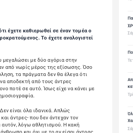
Πα
χρ
ότι έχετε καθιερωθεί σε έναν τομέα ο
Σά
δροκρατούμενος. Το έχετε αναλογιστεί
Πο
χω μεγαλώσει με δύο αγόρια στην
Τε
αν από νωρίς μέρος της εξίσωσης. Όσο
όληση, τα πράγματα δεν θα έλεγα ότι
Απ
ινα αποδεκτή από τους άντρες
κα
νο ποτέ σε αυτό. Ίσως είχε να κάνει με
Τρ
δημοσιογραφία.
Δεν είναι όλα ιδανικά. Απλώς
Όλ
και άντρες- που δεν άντεχαν τον
Χα
 αυτόν, λόγω αθλητισμού. Η κακή
Σά
 άνθρωπο και όχι με το αν είσαι άντρας