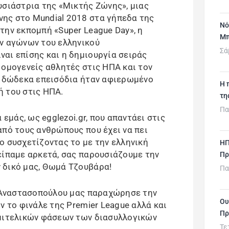
υσιάστρια της «Μικτής Ζώνης», μιας
ης στο Mundial 2018 στα γήπεδα της
Νό
την εκπομπή «Super League Day», η
Μπ
ν αγώνων του ελληνικού
Σά
αι επίσης και η δημιουργία σειράς
 ομογενείς αθλητές στις ΗΠΑ και τον
α δώδεκα επεισόδια ήταν αφιερωμένο
H 
 του στις ΗΠΑ.
τη
Πα
 εμάς, ως egglezoi.gr, που απαντάει στις
από τους ανθρώπους που έχει να πει
ο συσχετίζοντας το με την ελληνική
ΗΠ
είπαμε αρκετά, σας παρουσιάζουμε την
Πρ
 δικό μας, Θωμά Τζουβάρα!
Πα
ά Αναστασοπούλου μας παραχώρησε την
Ου
ν το φινάλε της Premier League αλλά και
Πρ
ημιτελικών φάσεων των διασυλλογικών
Τε