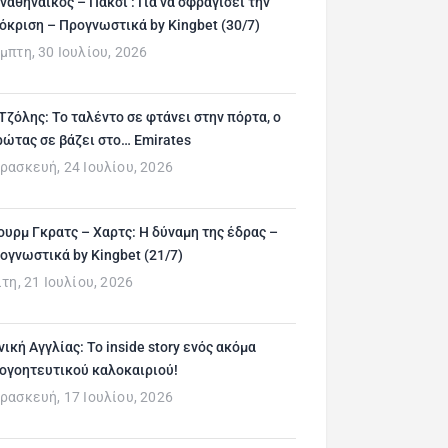
ναθηναϊκός – Πάκσι : Για να σφραγίσει την
όκριση – Προγνωστικά by Kingbet (30/7)
μπτη, 30 Ιουλίου, 2026
 Τζόλης: Το ταλέντο σε φτάνει στην πόρτα, ο
ρώτας σε βάζει στο… Emirates
ρασκευή, 24 Ιουλίου, 2026
ουρμ Γκρατς – Χαρτς: Η δύναμη της έδρας –
ογνωστικά by Kingbet (21/7)
ίτη, 21 Ιουλίου, 2026
νική Αγγλίας: Το inside story ενός ακόμα
ογοητευτικού καλοκαιριού!
ρασκευή, 17 Ιουλίου, 2026