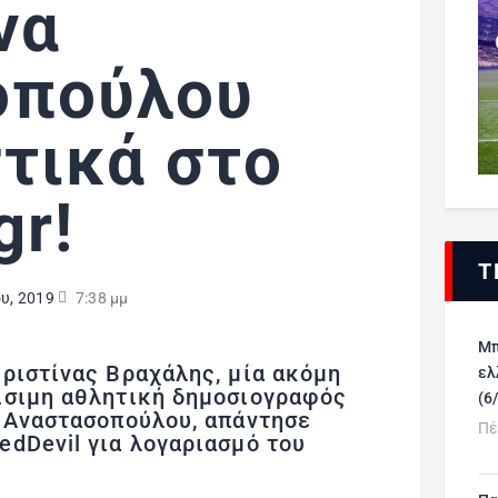
να
οπούλου
τικά στο
gr!
Τ
υ, 2019
7:38 μμ
Μπ
ριστίνας Βραχάλης, μία ακόμη
ελ
ίσιμη αθλητική δημοσιογραφός
(6
α Αναστασοπούλου, απάντησε
Πέ
dDevil για λογαριασμό του