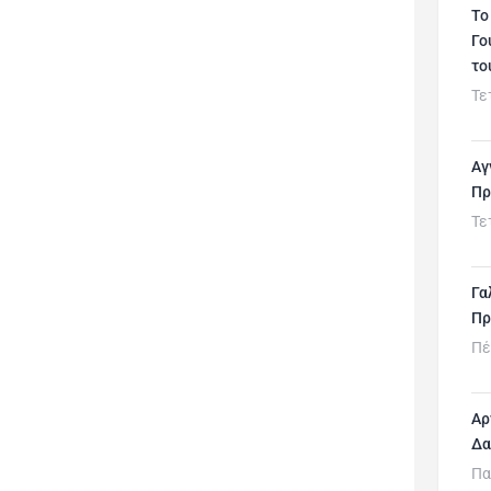
Το
Γο
το
Τε
Αγ
Πρ
Τε
Γα
Πρ
Πέ
Αρ
Δα
Πα