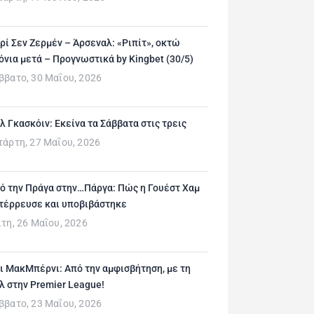
ρί Σεν Ζερμέν – Άρσεναλ: «Ριπίτ», οκτώ
όνια μετά – Προγνωστικά by Kingbet (30/5)
ββατο, 30 Μαΐου, 2026
λ Γκασκόιν: Εκείνα τα Σάββατα στις τρεις
τάρτη, 27 Μαΐου, 2026
ό την Πράγα στην…Πάργα: Πώς η Γουέστ Χαμ
τέρρευσε και υποβιβάστηκε
ίτη, 26 Μαΐου, 2026
ι ΜακΜπέρνι: Aπό την αμφισβήτηση, με τη
λ στην Premier League!
ββατο, 23 Μαΐου, 2026