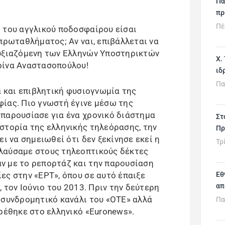
Πα
πρ
Πέ
 του αγγλικού ποδοσφαίρου είσαι
πρωταθλήματος; Αν ναι, επιβάλλεται να
ευξιαζόμενη των Ελληνών Υποστηρικτών
Χ.
ρίνα Αναστασοπούλου!
ιδ
Πα
ά και επιβλητική φυσιογνωμία της
ίας. Πιο γνωστή έγινε μέσω της
παρουσίασε για ένα χρονικό διάστημα
Στ
στορία της ελληνικής τηλεόρασης, την
Πρ
ει να σημειωθεί ότι δεν ξεκίνησε εκεί η
Τρ
λαύσαμε στους τηλεοπτικούς δέκτες
ν με το ρεπορτάζ και την παρουσίαση
ες στην «ΕΡΤ», όπου σε αυτό έπαιξε
Εθ
απ
 τον Ιούνιο του 2013. Πριν την δεύτερη
 συνδρομητικό κανάλι του «ΟΤΕ» αλλά
Πα
βρέθηκε στο ελληνικό «Euronews».