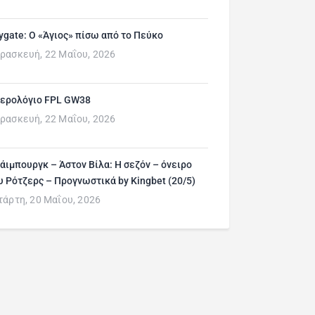
ygate: Ο «Άγιος» πίσω από το Πεύκο
ρασκευή, 22 Μαΐου, 2026
ερολόγιο FPL GW38
ρασκευή, 22 Μαΐου, 2026
άιμπουργκ – Άστον Βίλα: Η σεζόν – όνειρο
υ Ρότζερς – Προγνωστικά by Kingbet (20/5)
τάρτη, 20 Μαΐου, 2026