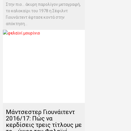
Στην πιο… άκυρη παρολίγον μεταγραφή,
το καλοκαίρι του 1978 η Σέφιλντ
Γιουνάιτεντ έφτασε κοντά στην
απόκτηση...
Μάντσεστερ Γιουνάιτεντ
2016/17: Πώς να
κερδίσεις τρεις τίτλους με