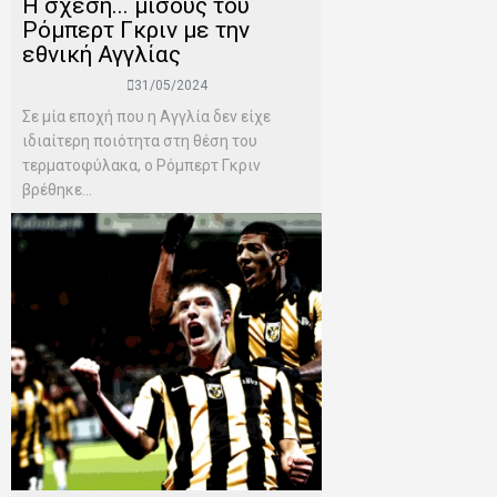
Η σχέση... μίσους του
Ρόμπερτ Γκριν με την
εθνική Αγγλίας
31/05/2024
Σε μία εποχή που η Αγγλία δεν είχε
ιδιαίτερη ποιότητα στη θέση του
τερματοφύλακα, ο Ρόμπερτ Γκριν
βρέθηκε...