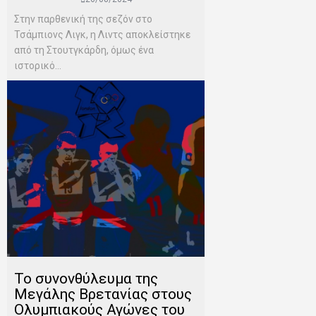
Στην παρθενική της σεζόν στο
Τσάμπιονς Λιγκ, η Λιντς αποκλείστηκε
από τη Στουτγκάρδη, όμως ένα
ιστορικό...
Το συνονθύλευμα της
Μεγάλης Βρετανίας στους
Ολυμπιακούς Αγώνες του