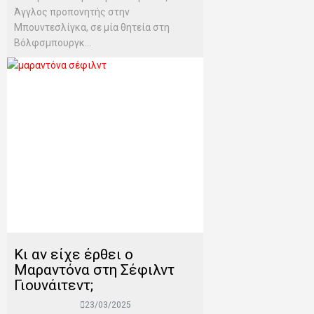
Άγγλος προπονητής στην
Μπουντεσλίγκα, σε μία θητεία στη
Βόλφσμπουργκ...
Κι αν είχε έρθει ο
Μαραντόνα στη Σέφιλντ
Γιουνάιτεντ;
23/03/2025