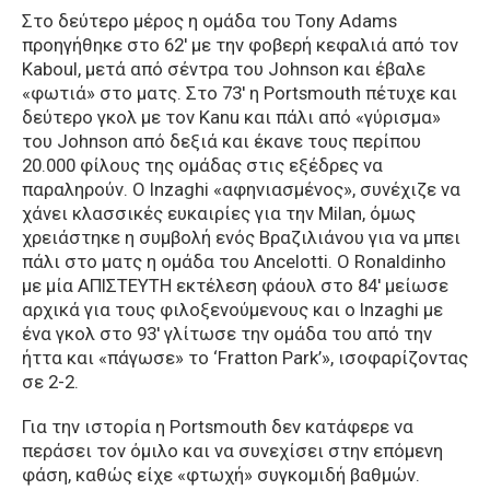
Στο δεύτερο μέρος η ομάδα του Tony Adams
προηγήθηκε στο 62′ με την φοβερή κεφαλιά από τον
Kaboul, μετά από σέντρα του Johnson και έβαλε
«φωτιά» στο ματς. Στο 73′ η Portsmouth πέτυχε και
δεύτερο γκολ με τον Kanu και πάλι από «γύρισμα»
του Johnson από δεξιά και έκανε τους περίπου
20.000 φίλους της ομάδας στις εξέδρες να
παραληρούν. Ο Inzaghi «αφηνιασμένος», συνέχιζε να
χάνει κλασσικές ευκαιρίες για την Milan, όμως
χρειάστηκε η συμβολή ενός Βραζιλιάνου για να μπει
πάλι στο ματς η ομάδα του Ancelotti. Ο Ronaldinho
με μία ΑΠΙΣΤΕΥΤΗ εκτέλεση φάουλ στο 84′ μείωσε
αρχικά για τους φιλοξενούμενους και ο Inzaghi με
ένα γκολ στο 93′ γλίτωσε την ομάδα του από την
ήττα και «πάγωσε» το ‘Fratton Park’», ισοφαρίζοντας
σε 2-2.
Για την ιστορία η Portsmouth δεν κατάφερε να
περάσει τον όμιλο και να συνεχίσει στην επόμενη
φάση, καθώς είχε «φτωχή» συγκομιδή βαθμών.