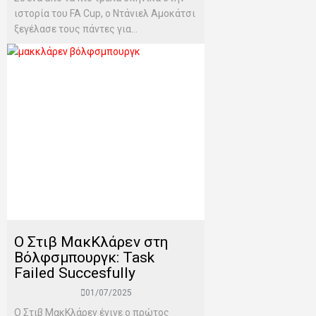
ιστορία του FA Cup, ο Ντάνιελ Αμοκάτσι
ξεγέλασε τους πάντες για...
Ο Στιβ ΜακΚλάρεν στη
Βόλφσμπουργκ: Task
Failed Succesfully
01/07/2025
Ο Στιβ ΜακΚλάρεν έγινε ο πρώτος