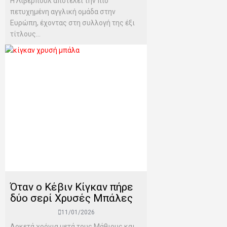
Η Λίβερπουλ αποτελεί την πιο
πετυχημένη αγγλική ομάδα στην
Ευρώπη, έχοντας στη συλλογή της έξι
τίτλους...
Όταν ο Κέβιν Κίγκαν πήρε
δύο σερί Χρυσές Μπάλες
11/01/2026
Αρκετά χρόνια μετά τους Μάθιους και