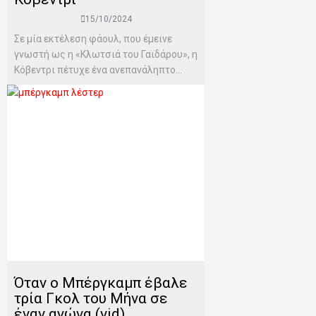
15/10/2024
Σε μία εκτέλεση φάουλ, που έμεινε
γνωστή ως η «Κλωτσιά του Γαϊδάρου», η
Κόβεντρι πέτυχε ένα ανεπανάληπτο...
Όταν ο Μπέργκαμπ έβαλε
τρία Γκολ του Μήνα σε
έναν αγώνα (vid)