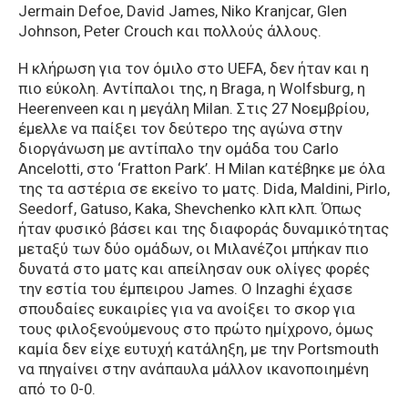
Jermain Defoe, David James, Niko Kranjcar, Glen
Johnson, Peter Crouch και πολλούς άλλους.
Η κλήρωση για τον όμιλο στο UEFA, δεν ήταν και η
πιο εύκολη. Αντίπαλοι της, η Braga, η Wolfsburg, η
Heerenveen και η μεγάλη Milan. Στις 27 Νοεμβρίου,
έμελλε να παίξει τον δεύτερο της αγώνα στην
διοργάνωση με αντίπαλο την ομάδα του Carlo
Ancelotti, στο ‘Fratton Park’. Η Milan κατέβηκε με όλα
της τα αστέρια σε εκείνο το ματς. Dida, Maldini, Pirlo,
Seedorf, Gatuso, Kaka, Shevchenko κλπ κλπ. Όπως
ήταν φυσικό βάσει και της διαφοράς δυναμικότητας
μεταξύ των δύο ομάδων, οι Μιλανέζοι μπήκαν πιο
δυνατά στο ματς και απείλησαν ουκ ολίγες φορές
την εστία του έμπειρου James. Ο Inzaghi έχασε
σπουδαίες ευκαιρίες για να ανοίξει το σκορ για
τους φιλοξενούμενους στο πρώτο ημίχρονο, όμως
καμία δεν είχε ευτυχή κατάληξη, με την Portsmouth
να πηγαίνει στην ανάπαυλα μάλλον ικανοποιημένη
από το 0-0.