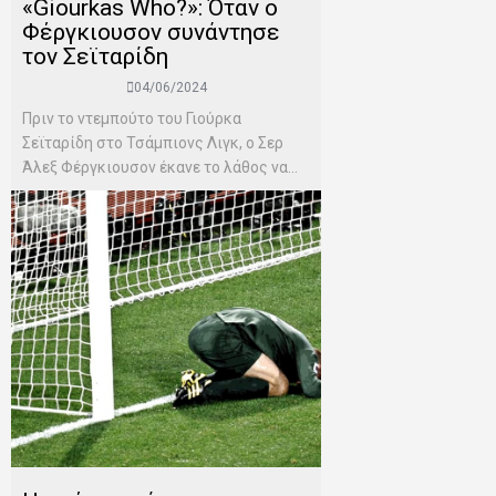
«Giourkas Who?»: Όταν ο
Φέργκιουσον συνάντησε
τον Σεϊταρίδη
04/06/2024
Πριν το ντεμπούτο του Γιούρκα
Σεϊταρίδη στο Τσάμπιονς Λιγκ, ο Σερ
Άλεξ Φέργκιουσον έκανε το λάθος να...