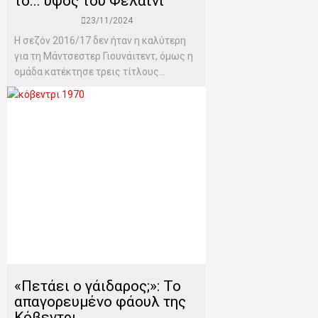
το... ύψος του Φελαϊνί
23/11/2024
Η σεζόν 2016/17 δεν ήταν η καλύτερη
για τη Μάντσεστερ Γιουνάιτεντ, όμως η
ομάδα κατέκτησε τρεις τίτλους...
«Πετάει ο γάιδαρος;»: Το
απαγορευμένο φάουλ της
Κόβεντρι