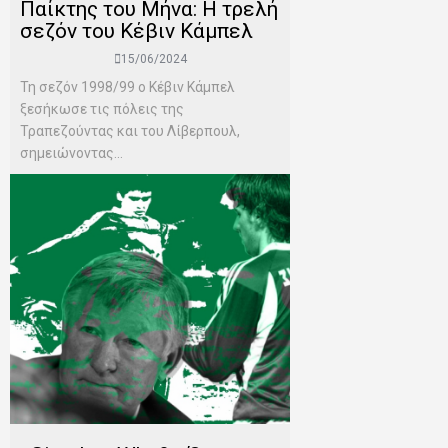
Παίκτης του Μήνα: Η τρελή
σεζόν του Κέβιν Κάμπελ
15/06/2024
Τη σεζόν 1998/99 ο Κέβιν Κάμπελ
ξεσήκωσε τις πόλεις της
Τραπεζούντας και του Λίβερπουλ,
σημειώνοντας...