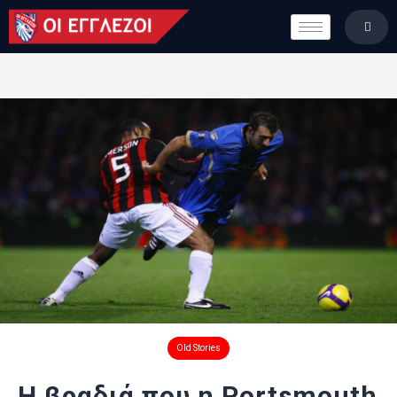
LONDON CALLING
ΚΑΤΗΓΟΡΙΕΣ
ΣΤΗΛΕΣ
ΒΑΘΜΟΛΟΓΙΕΣ
ΟΜΑΔΕΣ
ΠΟΙΟΙ ΕΙΜΑΣΤΕ
Old Stories
Η βραδιά που η Portsmouth