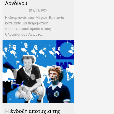
Λονδίνου
12/08/2024
Η «διοργανώτρια» Μεγάλη Βρετανία
κατέβασε μία πειραματική
ποδοσφαιρική ομάδα στους
Ολυμπιακούς Αγώνες...
Η ένδοξη αποτυχία της