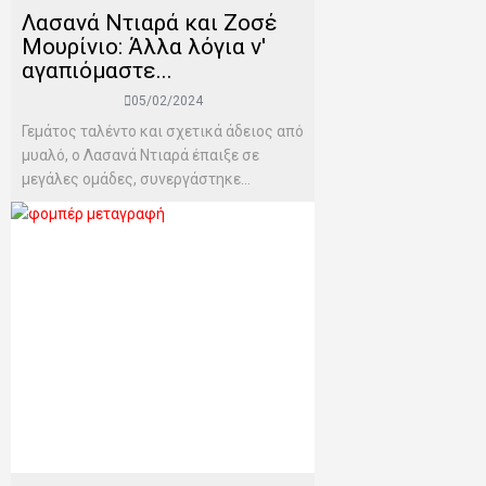
Λασανά Ντιαρά και Ζοσέ
Μουρίνιο: Άλλα λόγια ν'
αγαπιόμαστε...
05/02/2024
Γεμάτος ταλέντο και σχετικά άδειος από
μυαλό, ο Λασανά Ντιαρά έπαιξε σε
μεγάλες ομάδες, συνεργάστηκε...