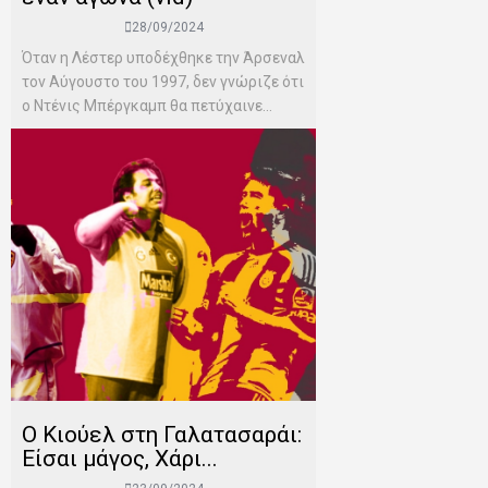
28/09/2024
Όταν η Λέστερ υποδέχθηκε την Άρσεναλ
τον Αύγουστο του 1997, δεν γνώριζε ότι
ο Ντένις Μπέργκαμπ θα πετύχαινε...
Ο Κιούελ στη Γαλατασαράι:
Είσαι μάγος, Χάρι...