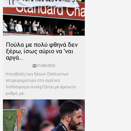
Πούλα με πολύ φθηνά δεν
ξέρω, ίσως αύριο να 'ναι
αργά...
07/08/2025
Η εισβολή των ξένων ζάπλουτων
επιχειρηματιών στο αγγλικό
ποδόσφαιρο συνεχίζεται με αμείωτο
ρυθμό, με...