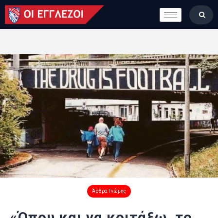
LONDON CALLING
ΚΑΤΗΓΟΡΙΕΣ
ΣΤΗΛΕΣ
ΒΑΘΜΟΛΟΓΙΕΣ
ΟΜΑΔΕΣ
ΠΟΙΟΙ ΕΙΜΑΣΤΕ
Άρθρα Γνώμης
«Όπου και να κοιτάξω, το