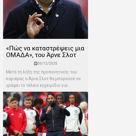
«Πώς να καταστρέψεις μια
ΟΜΑΔΑ», του Άρνε Σλοτ
05/12/2025
Μετά τη λήξη της προπονητικής του
καριέρας ο Άρνε Σλοτ θα μπορούσε να
γράψει το τέλειο εγχειρίδιο για...