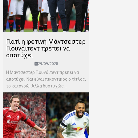
Γιατί η φετινή Μάντσεστερ
Γιουνάιτεντ πρέπει να
αποτύχει
29/09/2025
Η Μάντσεστερ Γιουνάιτεντ πρέπει να
αποτύχει. Ναι είναι πικάντικος ο τίτλος,
το κατανοώ. Αλλά δυστυχώς...