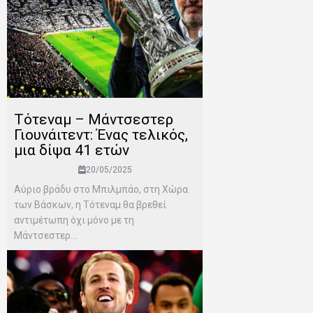
Τότεναμ – Μάντσεστερ
Γιουνάιτεντ: Ένας τελικός,
μια δίψα 41 ετών
20/05/2025
Αύριο βράδυ στο Μπιλμπάο, στη Χώρα
των Βάσκων, η Τότεναμ θα βρεθεί
αντιμέτωπη όχι μόνο με τη
Μάντσεστερ...