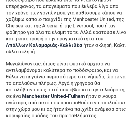
υπερήφανος, τα απογεύματα που έκλεβα λίγο από
τον χρόνο των γονιών μου, για καθίσουμε κάπου να
χαζέψω κάποιο παιχνίδι της Manhcester United, της
Chelsea και της Arsenal ή της Liverpool, που ήταν
φόβητρο για όλα τα κλαμπ τότε. Αλλά κρατούσε λίγο
και η επιστροφή στην πραγματικότητα του
Απόλλων Καλαμαριάς-Καλλιθέα
ήταν σκληρή. Καλτ,
αλλά σκληρή.
Μεγαλώνοντας, όπως είναι φυσικό άρχισα να
αντιλαμβάνομαι καλύτερα το ποδόσφαιρο, και να
θέλω να πηγαίνω περισσότερο στο γήπεδο, ώστε να
το απολαύσω πλήρως. Αργά ή γρήγορα θα
καταλάβαινα πως αυτό που έβλεπα στην τηλεόραση,
σε ένα
Manchester United-Fulham
ήταν σίγουρα
ανώτερο, από αυτό που προσπαθούσα να απολαύσω
στην χώρα μου κι ας ήταν ένα παιχνίδι ανάμεσα στις
κορυφαίες ομάδες του πρωταθλήματος.