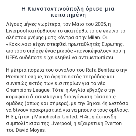
H Κωνσταντινούπολη όρισε μια
πεπατημένη
Λίγους μήνες νωρίτερα, τον Μάιο του 2005, η
Liverpool κατόρθωσε το ακατόρθωτο σε εκείνο το
αλήστου μνήμης ματς κόντρα στην Milan. Οι
«Κόκκινοι» είχαν στεφθεί πρωταθλητές Ευρώπης,
ωστόσο υπήρχε ένας μικρός «πονοκέφαλος» που η
UEFA ουδέποτε είχε κληθεί να αντιμετωπίσει.
Η μέτρια πορεία του συνόλου του Rafa Benitez στην
Premier League, το άφησε εκτός τετράδας και
συνεπώς εκτός των εισιτηρίων για το νέο
Champions League. Τότε, η Αγγλία έβγαζε στην
κορυφαία διασυλλογική διοργάνωση τέσσερις
ομάδες (όπως και σήμερα), με την 3η και 4η ωστόσο
να δίνουν προκριματικά για να μπουν στους ομίλους.
Η 3η, ήταν η Manchester United. H 4η, η άσπονδη
συμπολίτισσα της Liverpool, η εξαιρετική Everton
του David Moyes.