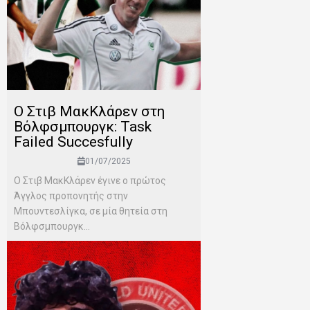
Ο Στιβ ΜακΚλάρεν στη
Βόλφσμπουργκ: Task
Failed Succesfully
01/07/2025
Ο Στιβ ΜακΚλάρεν έγινε ο πρώτος
Άγγλος προπονητής στην
Μπουντεσλίγκα, σε μία θητεία στη
Βόλφσμπουργκ...