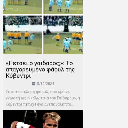
«Πετάει ο γάιδαρος;»: Το
απαγορευμένο φάουλ της
Κόβεντρι
15/10/2024
Σε μία εκτέλεση φάουλ, που έμεινε
γνωστή ως η «Κλωτσιά του Γαϊδάρου», η
Κόβεντρι πέτυχε ένα ανεπανάληπτο...