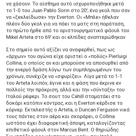
να χάσουν. Το αίσθημα αυτό ισχυροποιήθηκε μετά
το 1-0 του Juan Pablo Sorin στο 20′, ένα γκολ που σαν
να «ξεκλείδωσε» την Everton. Οι «Μπλε» ήθελαν
πλέον δύο γκολ για να πάει το ματς στη παράταση,
το πρώτο ήρθε από το αριστουργηματικό φάουλ του
Mikel Arteta στο 69′ και οι ελπίδες αναπτερώθηκαν.
Στο σημείο αυτό αξίζει να αναφερθεί, πως ως
«άρχων» του αγώνα είχε οριστεί ο «πολύς» Pierluigi
Collina, ο οποίος αν και μπορούσε να αποσυρθεί από
την ενεργό δράση λόγω των συμπληρωμένων του
χρόνων, συνέχιζε να «σφυρίζει». Λίγο μετά το 1-1
του Arteta λοιπόν, έγινε και η φάση που έκρινε εν
πολλοίς την πρόκριση, αλλά και την «σύνταξη» του
Ιταλού ρέφερι. Το σουτ του Cahill σταματάει στο
δοκάρι κατόπιν κόντρας, και η Everton κέρδισε το
κόρνερ. Εκτελεστής ο Arteta, ο Duncan Ferguson νικά
τους πάντες στον αέρα και σκοράρει, ο Collina
ωστόσο έχει διαφορετική άποψη, καταλογίζοντας
επιθετικό φάουλ στον Marcus Bent. Ο θηριώδης