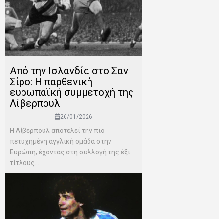
Από την Ισλανδία στο Σαν
Σίρο: Η παρθενική
ευρωπαϊκή συμμετοχή της
Λίβερπουλ
26/01/2026
Η Λίβερπουλ αποτελεί την πιο
πετυχημένη αγγλική ομάδα στην
Ευρώπη, έχοντας στη συλλογή της έξι
τίτλους...