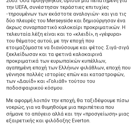
2005. Όσα προηγήθηκαν, όρισαν μια πεπατημένη για
την UEFA, συνέστησαν τεράστιες επιτυχίες
-τηρουμένων των εκάστοτε αναλογιών- και για τις
δύο πλευρές του Merseyside και δημιούργησαν ένα
άκρως συναρπαστικό καλοκαίρι προκριματικών. Η
τελευταία λέξη είναι και το «κλειδί», η «γέφυρα»
του θέματος αυτού, με την εποχή που
ετοιμαζόμαστε να διανύσουμε και φέτος. Σιγά-σιγά
ξεκλείδωσαν και τα φετινά καλοκαιρινά
προκριματικά των ευρωπαϊκών κυπέλλων,
αγαπημένη εποχή των Ελλήνων φιλάθλων, εποχή που
γέννησε πολλές ιστορίες επών και καταστροφών,
των «Δαυίδ» και «Γολιάθ» τούτου του
ποδοσφαιρικού κόσμου.
Με αφορμή λοιπόν την εποχή, θα ταξιδέψουμε πίσω
νοερώς, για να θυμηθούμε μια περιπέτεια που
σήμανε το απόγειο αλλά και την «προσγείωση» μιας
εξαιρετικής και φιλόδοξης Everton.