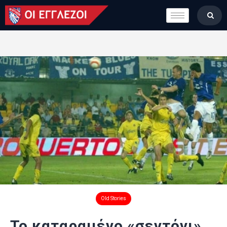
LONDON CALLING
ΚΑΤΗΓΟΡΙΕΣ
ΣΤΗΛΕΣ
ΒΑΘΜΟΛΟΓΙΕΣ
ΟΜΑΔΕΣ
ΠΟΙΟΙ ΕΙΜΑΣΤΕ
Old Stories
Το καταραμένο «σεντόνι»