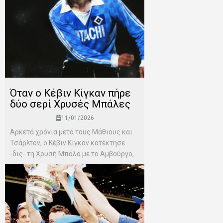
Όταν ο Κέβιν Κίγκαν πήρε
δύο σερί Χρυσές Μπάλες
11/01/2026
Αρκετά χρόνια μετά τους Μάθιους και
Τσάρλτον, ο Κέβιν Κίγκαν κατέκτησε
-δις- τη Χρυσή Μπάλα με το Αμβούργο,...