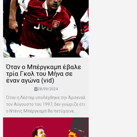
Όταν ο Μπέργκαμπ έβαλε
τρία Γκολ του Μήνα σε
έναν αγώνα (vid)
28/09/2024
Όταν η Λέστερ υποδέχθηκε την Άρσεναλ
τον Αύγουστο του 1997, δεν γνώριζε ότι
ο Ντένις Μπέργκαμπ θα πετύχαινε...