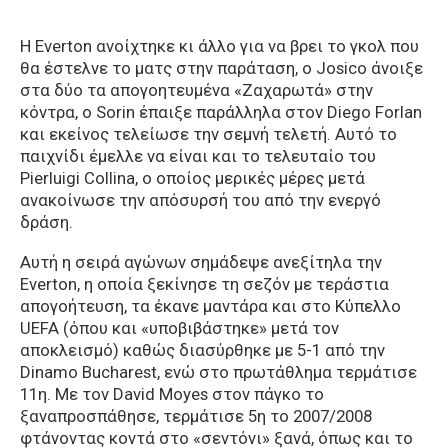
Η Everton ανοίχτηκε κι άλλο για να βρει το γκολ που
θα έστελνε το ματς στην παράταση, ο Josico άνοιξε
στα δύο τα απογοητευμένα «Ζαχαρωτά» στην
κόντρα, ο Sorin έπαιξε παράλληλα στον Diego Forlan
και εκείνος τελείωσε την σεμνή τελετή. Αυτό το
παιχνίδι έμελλε να είναι και το τελευταίο του
Pierluigi Collina, ο οποίος μερικές μέρες μετά
ανακοίνωσε την απόσυρσή του από την ενεργό
δράση.
Αυτή η σειρά αγώνων σημάδεψε ανεξίτηλα την
Everton, η οποία ξεκίνησε τη σεζόν με τεράστια
απογοήτευση, τα έκανε μαντάρα και στο Κύπελλο
UEFA (όπου και «υποβιβάστηκε» μετά τον
αποκλεισμό) καθώς διασύρθηκε με 5-1 από την
Dinamo Bucharest, ενώ στο πρωτάθλημα τερμάτισε
11η. Με τον David Moyes στον πάγκο το
ξαναπροσπάθησε, τερμάτισε 5η το 2007/2008
φτάνοντας κοντά στο «σεντόνι» ξανά, όπως και το