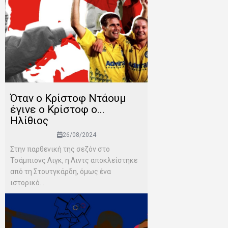
Όταν ο Κρίστοφ Ντάουμ
έγινε ο Κρίστοφ ο...
Ηλίθιος
26/08/2024
Στην παρθενική της σεζόν στο
Τσάμπιονς Λιγκ, η Λιντς αποκλείστηκε
από τη Στουτγκάρδη, όμως ένα
ιστορικό...