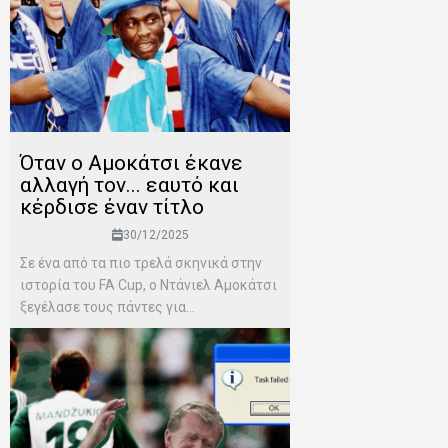
Όταν ο Αμοκάτσι έκανε
αλλαγή τον... εαυτό και
κέρδισε έναν τίτλο
30/12/2025
Σε ένα από τα πιο τρελά σκηνικά στην
ιστορία του FA Cup, ο Ντάνιελ Αμοκάτσι
ξεγέλασε τους πάντες για...