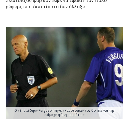
Σκωτσέζος φορ κόντεψε να «φαέι» τον Ιταλό
ρέφερι, ωστόσο τίποτα δεν άλλαξε.
Ο «θηριώδης» Ferguson πήγε «καροτσάκι» τον Collina για την
επίμαχη φάση, μα μάταια