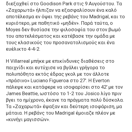
διεξαχθεί στο Goodison Park στις 9 Αυγούστου. Τα
«Ζαχαρωτά» ήλπιζαν να εξασφαλίσουν ένα καλό
αποτέλεσμα εν όψει της ρεβάνς του Madrigal, και το
κυριότερο, με παθητικό «μηδέν». Παρά ταύτα, ο
Moyes δεν θυσίασε την φιλοσοφία του στον βωμό
του αποτελέσματος και κατέβασε την ομάδα με
τους κλασικούς του προσανατολισμούς και ένα
ευέλικτο 4-4-2.
Η Villarreal μπήκε με επικίνδυνες διαθέσεις στο
παιχνίδι και ευτύχισε να βγάλει γρήγορα το
πολυπόθητο εκτός έδρας γκολ με τον άλλοτε
«πράσινο» Luciano Figueroa στο 27′. Η Everton
πάλεψε και κατάφερε να ισοφαρίσει στο 42′ με τον
James Beattie, ωστόσο το 1-2 του Josico λίγο πριν
βγει το ημίχρονο, έκανε τα πράγματα πολύ δύσκολα.
Τα «Ζαχαρωτά» έψαξαν και δεύτερη ισοφάριση, μα
μάταια. Η ρεβάνς του Madrigal έμοιαζε πλέον με
«κυνήγι μαγισσών».