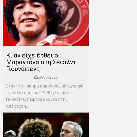
Κι αν είχε έρθει ο
Μαραντόνα στη Σέφιλντ
Γιουνάιτεντ;
23/03/2025
Στην πιο… άκυρη παρολίγον μεταγραφή,
το καλοκαίρι του 1978 η Σέφιλντ
Γιουνάιτεντ έφτασε κοντά στην
απόκτηση...