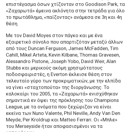
επιστέγασμα όσων χτίζονταν στο Goodison Park, τα
«Ζαχαρωτά» έμεινα ακλόνητα στην τετράδα για όλο
το πρωτάθλημα, «παίζοντας» ανάμεσα σε 3η και 4η
θέση.
Με τον David Moyes στον πάγκο και με ένα
εξαιρετικό σύνολο που απαρτιζόταν μεταξύ άλλων
από τους Duncan Ferguson, James McFadden, Tim
Cahill, Mikel Arteta, Kevin Kilbane, Thomas Gravesen,
Alessandro Pistone, Joseph Yobo, David Weir, Alan
Stubbs και μερικούς ακόμη χρησιμότατους
ποδοσφαιριστές, η Everton έκλεισε θέση στον
τελευταίο γύρο των προκριματικών, με την ελπίδα
να γίνει «σταχτοπούτα» της διοργάνωσης. Το
καλοκαίρι του 2005, τα «Ζαχαρωτά» ενισχύθηκαν
σημαντικά εν όψει της πρόκλησης του Champions
League, με τα ονόματα που ξεχώριζαν να είναι
εκείνα των Nuno Valente, Phil Neville, Andy Van Den
Meyde, Per Kroldrup και Matteo Ferrari. Οι «Μπλε»
του Merseyside ήταν αποφασισμένοι να τα