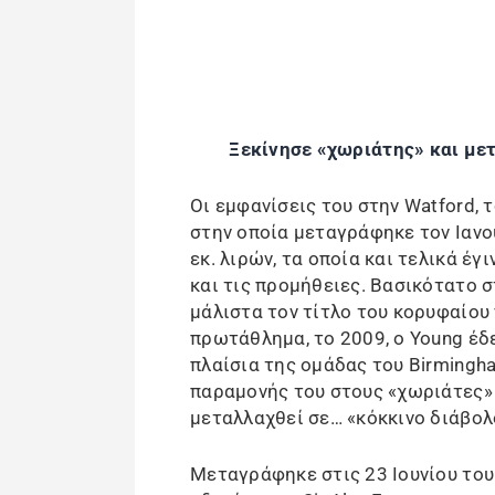
Ξεκίνησε «χωριάτης» και με
Οι εμφανίσεις του στην Watford, τ
στην οποία μεταγράφηκε τον Ιανο
εκ. λιρών, τα οποία και τελικά έγ
και τις προμήθειες. Βασικότατο 
μάλιστα τον τίτλο του κορυφαίου 
πρωτάθλημα, το 2009, ο Young έδ
πλαίσια της ομάδας του Birmingha
παραμονής του στους «χωριάτες» (
μεταλλαχθεί σε… «κόκκινο διάβολ
Μεταγράφηκε στις 23 Ιουνίου του 