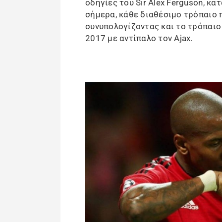
οδηγίες του Sir Alex Ferguson, κα
σήμερα, κάθε διαθέσιμο τρόπαιο 
συνυπολογίζοντας και το τρόπαιο
2017 με αντίπαλο τον Ajax.